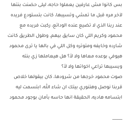
بس كانوا مش عارفين يعملوا حاجه، ليلى حضنت بنتها
لآخر مره قبل ما تمشي وتسيبها، كانت بتستودع فريده
عند ربنا الذي لا تضيع عنده الودائع، ركبت فريده مع
محمود وكريم اللي كان سايق بيهم، وطول الطريق كانت
شارده وخايفه ومتوتره وكل اللي في بالها يا ترى محمود
هيوفي بوعده معاها ولا لأ؟ هل هيعاملها زي بنته
ويسيبها تراعي اخواتها ولا لأ؟
صوت محمود خرجها من شرودها، كان بيقولها خلاص
قربنا نوصل وهتنوري بيتك ان شاء الله، ابتسمت ليه
ابتسامه هاديه، الحقيقة انها حاسه بأمان بوجود محمود
_____