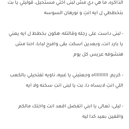
الذاكره، ما هي دي مش لبنى اختي مستحيل، قوليلي يا بت
بتخططي ل ايه انتِ و نورهان السوسه
- لبنى داست على رجله وقالتله: هكون بخطط ل ايه يعني
يا بارد انت، وبعدين اسكت بقى وافرح لبابا، احنا مش
هنشوفه عريس كل يوم
- كريم: ااااااااااه وجعتيني يا غبيه، ناويه تفتحيلي بالكعب
اللي انتِ لابساه دا، بت يا لبنى انتِ سخنه ولا ايه
- ليلى: تعالى يا ابني اتفضل اقعد انت واختك مالكم
واقفين بعيد كدا ليه