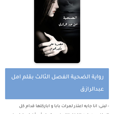
رواية الضحية الفصل الثالث بقلم امل
عبدالرازق
- لبنى: انا جايه اعتذر لمرات بابا و اباركلها قدام كل