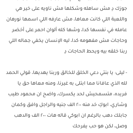
جوزك دِ مش ساهله وشكلها مش ناويه على خير هي
واللعبة اللي كانت معاها، مش عارفه اللي اسمها نورهان
عامله في نفسها كدا، وشها كله ألوان احمر على أخضر
وحاجات مش مفهومه كدا، ليه الإنسان يخفي جماله اللي
ربنا خلقه بيه ويحط الحاجات دِ
- ليلى: يا بنتي دعي الخلق للخالق وربنا يهديها، قولي الحمد
لله الذي عافانا مما ابتلى به غيرنا، ومنه معاها حق يا
فريده، متسمحيش لحد يكسرك، واضح ان محمود طيب
وشاري، ابوكِ خد منه ٢٠٠ الف جنيه والراجل وافق وكمان
جابلك دهب بالرغم ان ابوكي قاله هات ٢٠٠ الف والدهب
وصل، لكن هو حب يفرحك