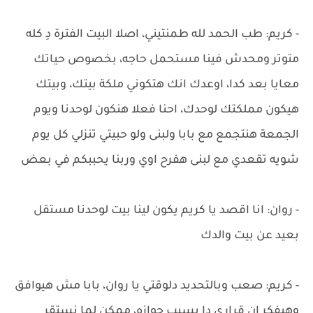
- كريم: طب الحمد لله طمنتيني، اصلا البيت الفترة دِ كله
متوتر ومحدش فينا مستحمل حاجه، بخصوص حياتك
معايا بعد كدا، اوعدك انك هتكوني ملكة بيتك، وبيتك
هيكون مملكتك لوحدك، احنا فعلا هنكون لوحدنا ويوم
الجمعة هنتجمع مع بابا ولبنى ولو حبيتي تنزلي كل يوم
شويه تقعدي مع لبنى هفرح اوي وربنا يحببكم في بعض
- روان: انا اقصد يا كريم يكون لينا بيت لوحدنا مستقل
بعيد عن بيت والدك
- كريم: صعب وبالتحديد دلوقتي يا روان، بابا مش هيوافق
وهيفكر ان قراري دا بسبب جوازه، ممكن لما نستقر