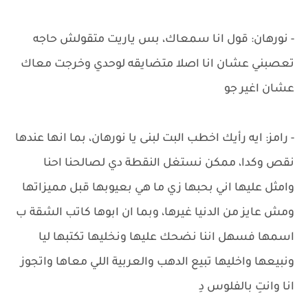
- نورهان: قول انا سمعاك، بس ياريت متقولش حاجه
تعصبني عشان انا اصلا متضايقه لوحدي وخرجت معاك
عشان اغير جو
- رامز: ايه رأيك اخطب البت لبنى يا نورهان، بما انها عندها
نقص وكدا، ممكن نستغل النقطة دي لصالحنا احنا
وامثل عليها اني بحبها زي ما هي بعيوبها قبل مميزاتها
ومش عايز من الدنيا غيرها، وبما ان ابوها كاتب الشقة ب
اسمها فسهل اننا نضحك عليها ونخليها تكتبها ليا
ونبيعها واخليها تبيع الدهب والعربية اللي معاها واتجوز
انا وانتِ بالفلوس دِ