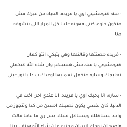
- منه: هتوحشيني اوي يا فريده، الحياة من غيرك مش
هتكون حلوه، كنتي مهونه علينا كل المرار اللي بنشوفه
هنا
- فريده حضنتها وقالتلها وهي بتبكي: انتو كمان
هتوحشوني يا منه، مش هسيبكم وان شاء الله هتكملي
تعليمك وساره هنكمل تعمليها اوعدك ب دا يا نور عيني
- ساره: انا بحبك اوي يا فريده، انا عندي احن اخت في
الدنيا، كان نفسي يكون نصيبك احسن من كدا وتتجوز من
واحد يستاهلك ويستاهل قلبك، بس زي ما ماما قالت
واضح ان زوجك انسان محترم و ان شاء الله هيتقي ربنا