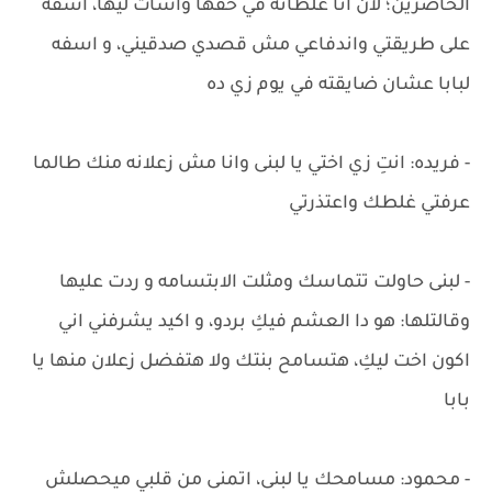
الحاضرين؛ لان انا غلطانه في حقها وأسأت ليها، اسفه
على طريقتي واندفاعي مش قصدي صدقيني، و اسفه
لبابا عشان ضايقته في يوم زي ده
- فريده: انتِ زي اختي يا لبنى وانا مش زعلانه منك طالما
عرفتي غلطك واعتذرتي
- لبنى حاولت تتماسك ومثلت الابتسامه و ردت عليها
وقالتلها: هو دا العشم فيكِ بردو، و اكيد يشرفني اني
اكون اخت ليكِ، هتسامح بنتك ولا هتفضل زعلان منها يا
بابا
- محمود: مسامحك يا لبنى، اتمنى من قلبي ميحصلش