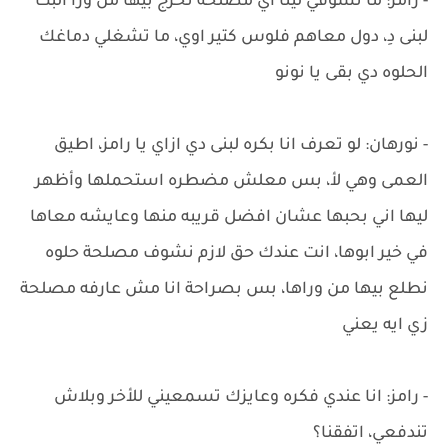
- رامز: ما تشوفي لينا اي مصلحة نخرج بيها من ورا البت
لبنى دِ، دول معاهم فلوس كتير اوي، ما تشغلي دماغك
الحلوه دي بقى يا نونو
- نورهان: لو تعرف انا بكره لبنى دي ازاي يا رامز، اطيق
العمى وهي لأ، بس معلش مضطره استحملها وأظهر
ليها اني بحبها عشان افضل قريبه منها وعايشه معاها
في خير ابوها، انت عندك حق لازم نشوف مصلحة حلوه
نطلع بيها من وراها، بس بصراحة انا مش عارفه مصلحة
زي ايه يعني
- رامز: انا عندي فكره وعايزك تسمعيني للأخر وبلاش
تندفعي، اتفقنا؟