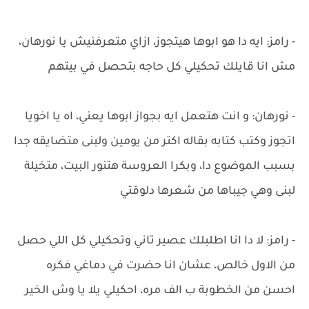
- رامز: ايه دا هو ابوها هيتجوز، ازاي متعرفنيش يا نورهان،
مش انا قايلك تحكيلي كل حاجه بتحصل في بيتهم
- نورهان: و انت هتعمل ايه بجواز ابوها يعني، اه يا اخويا
اتجوز وكتب كتابه بقاله اكتر من يومين ولبنى متضايقه جدا
بسبب الموضوع دا، وبكرا العروسة هتنور البيت، متخيلة
لبنى وهي جيباها من شعرها دلوقتي
- رامز: لا دا انا اطلبلك عصير تاني وتحكيلي كل اللي حصل
من الاول خالص، عشان انا حضرت في دماغي فكره
احسن من الخطوبة ب الف مره، احكيلي يلا يا وش الخير