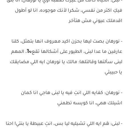
- لبنى: الحياة كانت من غيرك صعبه اوي يا نورهان، انا بثق
فيكِ اكتر من نفسي، شكرا لأنك موجوده، انا لو أطول
اقدملك عيوني مش هتأخر
- نورهان بصت ليها بحزن اكيد معروف انها بتمثل، كلنا
عارفين ما عدا لبنى، الطيور على أشكالها تقع🐍، المهم
لبنى سألتها وقالتلها: مالك يا نورهان ايه اللي مضايقك
يا حبيبتي
- نورهان: كفايه اللي انتِ فيه يا لبنى هاجي انا كمان
اشيلك همي، انا كويسه تطمني
- لبنى: هَم ايه اللي تشيليه ليا بس، انتِ عبيطة يا بنتي! احنا