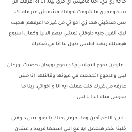
حاجه زي دي، احنا مافيش اي فرق بينا، انا اه اعرفك من
سنه وعمري ما شوفت اخواتك مشفتش غير مامتك،
بس صدقيني هما زي اخواتي من غير ما اعرفهم، هجيب
ليكِ ألفين جنيه دلوقتي تمشي بيهم الدنيا وكمان اسبوع
هوفرلك زيهم، اطمني طول ما انا في ضهرك
- عارفين دموع التماسيح؟ دِ دموع نورهان، حضنت نورهان
لبنى والدموع اتجمعت في عيونها وقالتلها: انا مش
عارفه من غيرك كنت عملت ايه انا و اخواتي، ربنا ما
يحرمني منك ابدا يا لبنى
- لبنى: اللهم آمين وما يحرمني منك يا نونو، بس دلوقتي
خلينا نفكر هنعمل ايه مع اللي اسمها فريده دِ عشان