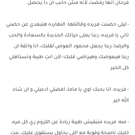
فرحان انها رفضت لأنه مش حابب ان دا يحصل
- ليلى حضنت فريده وقالتلها: النهارده هتبعدي عن حضني
تاني يا فريده، ربنا يملى حياتك الجديدة بالسعادة والحب
والرضا، ربنا يجعل محمود العوض لقلبك، انا واثقة ان
ربنا هيعوضك وهيراضي قلبك؛ لأن انتِ طيبة وتستاهلي
كل الخير
- فريده: انا بحبك اوي يا ماما، افضلي ادعيلي و ان شاء
الله خير
- منه: فريده متبقيش طيبة زيادة عن اللزوم زي كل مره،
خليكِ ناصحة وقوية مع اللي يحاول يستقوى عليكِ، بنت