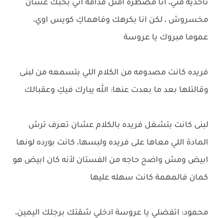
تاخديه مني، انا مضطره امثل قدامه اني بحبك عشان
مخسروش ، لكن انا بكرهك وفاهماكِ كويس اوي،
عموما مبروك يا عروسة
فريده كانت مصدومه من الكلام اللي بتسمعه من لبنى
وقالتلها بعد ما بعدت عنها: الله يبارك فيكِ وعقبالك
لبنى كانت بتشغل فريده بالكلام عشان تعرف ترش
المادة اللي معاها على فريده ولبسها، كانت بورده لونها
ابيض ومش واضح حاجه من الفستان لأنه كان ابيض هو
كمان فالمهمة كانت سهله عليها
محمود: اتفضلي يا عروسة ادخلي شقتك برجلك اليمين،