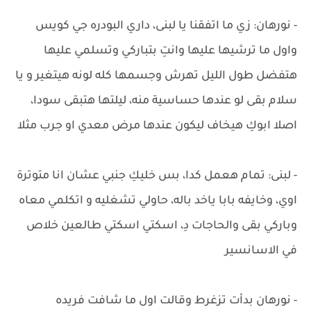
- نورهان: زي ما اتفقنا يا لبنى، داري البودره جي كويس
واول ما ترشيها عليها وانتِ بتباركي وتسلمي عليها
هتفضل طول الليل تهرش وجسمها كله لونه هيتغير و يا
سلام بقى لو عندها حساسية منه، ليلتها هتبقى سودا،
اصلا ابوكِ هيخاف ليكون عندها مرض معدي او جرب مثلا
- لبنى: تمام هعمل كدا، بس خليكِ جنبي عشان انا متوترة
اوي، وخايفه بابا ياخد باله، حاولي تشغليه و اتكلمي معاه
وباركي بقى والحاجات دِ، اسكتي اسكتي طالعين خلاص
في الاسانسير
- نورهان بدأت تزغرط وقالت اول ما شافت فريده