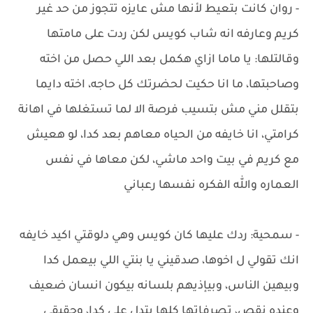
- روان كانت بتعيط لأنها مش عايزه تتجوز من حد غير
كريم وعارفه انه شاب كويس لكن ردت على مامتها
وقالتلها: يا ماما ازاي هكمل بعد اللي حصل من اخته
وصاحبتها، ما انا حكيت لحضرتك كل حاجه، اخته دايما
بتقلل مني مش بتسيب فرصة الا لما تستغلها في اهانة
كرامتي، انا خايفه من الحياه معاهم بعد كدا، لو هعيش
مع كريم في بيت واحد ماشي، لكن معاها في نفس
العماره والله الفكره نفسها رعباني
- سمحية: ردك عليها كان كويس وهي دلوقتي اكيد خايفه
انك تقولي ل اخوها، صدقيني يا بنتي اللي بيعمل كدا
وبيهين الناس، وبيإذيهم بلسانه بيكون انسان ضعيف
وعنده نقص، تصرفاتها كلها بتدل على كدا، وحقيقي