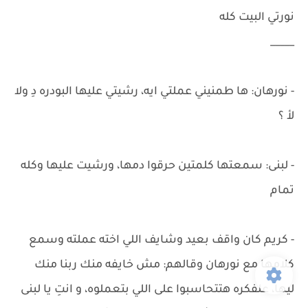
نورتي البيت كله
_____
- نورهان: ها طمنيني عملتي ايه، رشيتي عليها البودره دِ ولا
لأ ؟
- لبنى: سمعتها كلمتين حرقوا دمها، ورشيت عليها وكله
تمام
- كريم كان واقف بعيد وشايف اللي اخته عملته وسمع
كلامها مع نورهان وقالهم: مش خايفه منك ربنا منك
ليها، علفكره هتتحاسبوا على اللي بتعملوه، و انتِ يا لبنى