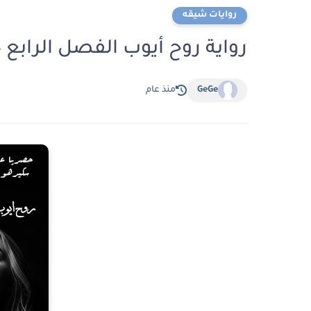
روايات شيقه
رواية روح أيوب الفصل الرابع 4 بقلم رحبة
GeGe
منذ عام