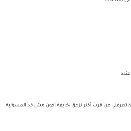
حتى أساعدك
عنده
فة تعرفني عن قرب أكتر تزهق ،خايفة أكون مش قد المسؤلية