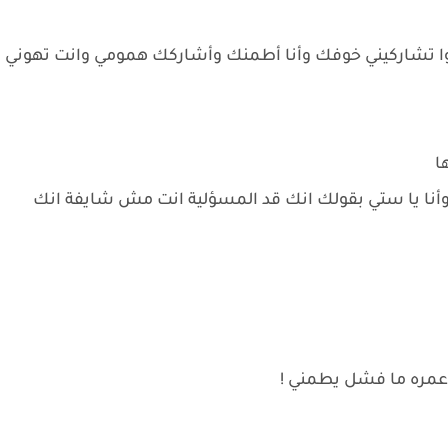
سوا تشاركيني خوفك وأنا أطمنك وأشاركك همومي وانت تهوني
ا
نا يا ستي بقولك انك قد المسؤلية انت مش شايفة انك
 عمره ما فشل يطمني !