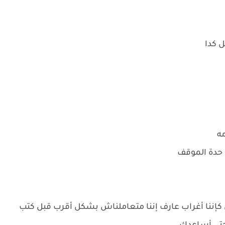
ل كدا
مه
 حدة الموقف
ننا أغراب عارف إننا متعاملناش بشكل أقرب قبل كتب