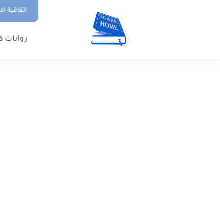
اتفاقية ال
روايات ك