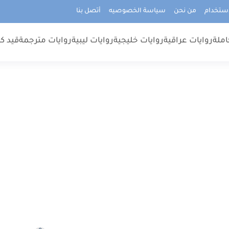
استخدام
من نحن
سياسة الخصوصيه
أتصل بنا
املة
روايات عراقية
روايات خليجية
روايات ليبية
روايات مترجمة
قيد كت