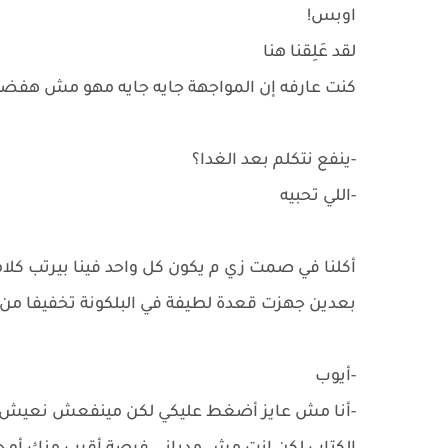
اوبس!
لقد عَلِقنا هنا
كنت عارفه إن المواجهة جايه جايه مهو مش هفض
-ينفع نتكلم بعد الغدا؟
-اللي تحبيه
أكلنا في صمت زي م يكون كل واحد فينا بيرتب كلا
بعدين جهزت قعدة لطيفة في البلكونة تخفيفا من
-أيوب
-أنا مش عايز أضغط عليكي لكن مينفعش نعيش كإ