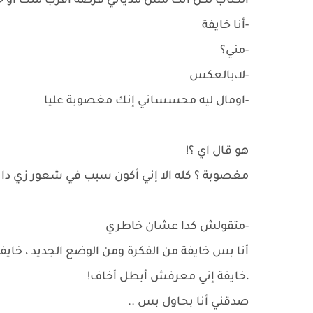
الكتاب لكن انت مش مدياني فرصة أقرب منك أو 
-أنا خايفة
-مني؟
-لا،بالعكس
-اومال ليه محسساني إنك مغصوبة عليا
هو قال اي ؟!
مغصوبة ؟ كله الا إني أكون سبب في شعور زي دا 
-متقولش كدا عشان خاطري
أنا بس خايفة من الفكرة ومن الوضع الجديد ، خاي
،خايفة إني معرفش أبطل أخاف!
صدقني أنا بحاول بس ..