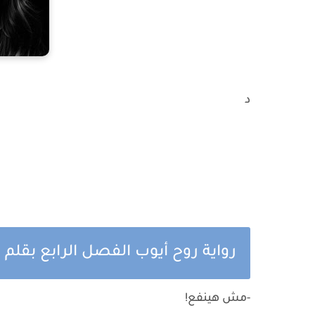
د
رواية روح أيوب الفصل الرابع بقلم 
-مش هينفع!