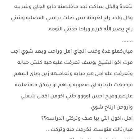
نتغدة والكل ساكت لحد ماخلصنه جابو الجاي وشربنه
وكل واحد راح لغرفته بس ضلت براسي الفصليه وشني
راح يصير الله كريم وراها خذتني النومه.
.......
ميار:كملو غدة وخذت الجاي امل وراحت وبعد شوي اجت
مرت اخو الشيخ يوسف تعرفت عليه هيه كلش حبابه
وتعرفت عله امل هم حبابه وتعاملهه زين وياي المهم
مواجهت بلبدايه اي صعوبه وياهم او يمكن مامتعلمه
عليهم وهيج احس اوووو خلني اكومن اكمل شغلي
واروحن ارتاح شوي
امل :اكول انتي بيا صف وتركتي الدراسه؟؟
ميار:ثالث متوسط تخرجت منه وتركت...