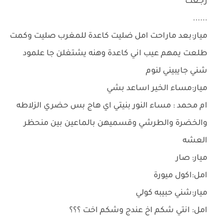
رجعت
......
ميار:بعد ماراحت امل ضليت كاعدة للمغرب صليت وكمت
طلعت يمهم عيب اني كاعدة وهنه يشتغلن جا علمود
شني جايبيني لنوم
ميار:مساء الخير اساعد بشي
ام محمد : مساء النور بنيتي اي هاج بس حضري الزلاطه
والخضرة والطرشي وقسميهن بالماعين بين منحظر
العشه
ميار: صار
امل:اكول ميورة
ميار:شني حبيبه كولي
امل: انتي شكم اخ عندج وشكم اخت ؟؟؟