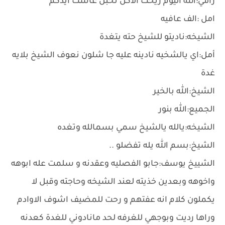
رامي:الله اليوم ريحت الاكل تخبل عاشت ايدكم
امل :الف عافيه
الشيخه:ناديتو للشيخ حته يتغدة
أمل:اي يالشخيه نادينه عليه جا شلون نعوف الشيخ بلايه
غدة
الشيخ:الله بالخير
الجميع:الله بنور
الشيخه:يالله يالشيخ سمي بسمالله وتغده
الشيخ:بسم الله يله تفضلو ..
الشييخ يوسف:جابو الفصليه وعقدنه و سلمت عله ابوهه
واخوهه وبعدين خذيته لعند الشيخه وحاجته وقبل لا
يكملون كلام انه عفتهم و رحت للمضيف اشوف الاوادم
وراها رديت وبوجهي للغرفه لحد مانادوني للغدة كعدنه