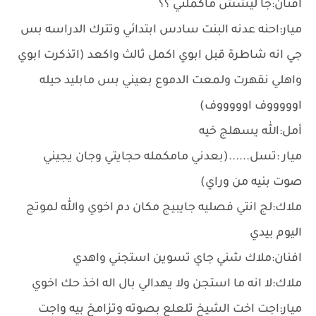
افنان:جا ليشش ماكملتي ؟؟
ميار:احنه عدنه البنت سادس ابتدائي وتترك الدراسه بس
جي انه شاطرة قبل ابوي اكمل ثالث واكعد (اتذكرت ابوي
واهلي نقهرت ولمعت الدموع بعيني بس مابليد حيله
اوووووف اوووووف)
أمل:الله يسهلج خيه
ميار :تسل......(بعدني مامكمله حجايتي وجان يجيني
صوت بنيه من وراي)
ملاك:لج انتي فصليه جايبيج مكان دم اخوي والله لموتج
اليوم بيدي
افنان:ملاك شني جاي تسوين استجني واهدي
ملاك:لا انه ما استجن ولا يهدالي بال اله اخذ حك اخوي
ميار:اجت اخت الشيخ تلعلع بصوته وتزامخ بيه واجت