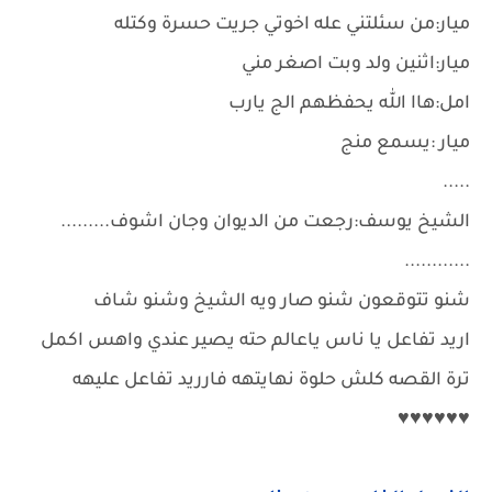
ميار:من سئلتني عله اخوتي جريت حسرة وكتله
ميار:اثنين ولد وبت اصغر مني
امل:هاا الله يحفظهم الج يارب
ميار :يسمع منج
.....
الشيخ يوسف:رجعت من الديوان وجان اشوف.........
............
شنو تتوقعون شنو صار ويه الشيخ وشنو شاف
اريد تفاعل يا ناس ياعالم حته يصير عندي واهس اكمل
ترة القصه كلش حلوة نهايتهه فارريد تفاعل عليهه
♥♥♥♥♥♥