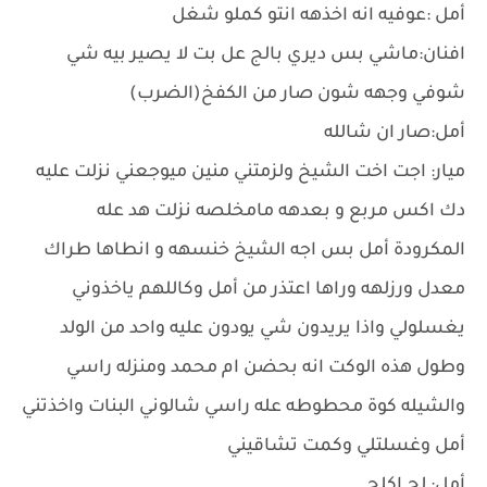
أمل :عوفيه انه اخذهه انتو كملو شغل
افنان:ماشي بس ديري بالج عل بت لا يصير بيه شي
شوفي وجهه شون صار من الكفخ(الضرب)
أمل:صار ان شالله
ميار: اجت اخت الشيخ ولزمتني منين ميوجعني نزلت عليه
دك اكس مربع و بعدهه مامخلصه نزلت هد عله
المكرودة أمل بس اجه الشيخ خنسهه و انطاها طراك
معدل ورزلهه وراها اعتذر من أمل وكاللهم ياخذوني
يغسلولي واذا يريدون شي يودون عليه واحد من الولد
وطول هذه الوكت انه بحضن ام محمد ومنزله راسي
والشيله كوة محطوطه عله راسي شالوني البنات واخذتني
أمل وغسلتلي وكمت تشاقيني
أمل: لج اكلج