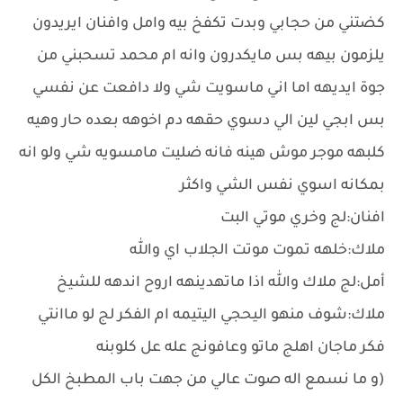
كضتني من حجابي وبدت تكفخ بيه وامل وافنان ايريدون
يلزمون بيهه بس مايكدرون وانه ام محمد تسحبني من
جوة ايديهه اما اني ماسويت شي وﻻ دافعت عن نفسي
بس ابجي لين الي دسوي حقهه دم اخوهه بعده حار وهيه
كلبهه موجر موش هينه فانه ضليت مامسويه شي ولو انه
بمكانه اسوي نفس الشي واكثر
افنان:لج وخري موتي البت
ملاك:خلهه تموت موتت الجلاب اي والله
أمل:لج ملاك والله اذا ماتهدينهه اروح اندهه للشيخ
ملاك:شوف منهو اليحجي اليتيمه ام الفكر لج لو ماانتي
فكر ماجان اهلج ماتو وعافونج عله عل كلوبنه
(و ما نسمع اله صوت عالي من جهت باب المطبخ الكل