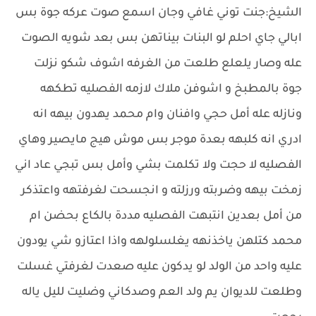
الشيخ:جنت توني غافي وجان اسمع صوت عركه جوة بس
ابالي جاي احلم لو البنات بيناتهن بس بعد شويه الصوت
عله وصار يلعلع طلعت من الغرفه اشوف شكو نزلت
جوة بالمطبخ و اشوفن ملاك لازمه الفصليه تطكهه
ونازله عله أمل حجي وافنان وام محمد يهدون بيهه انه
ادري انه كلبهه بعدة موجر بس موش هيج مايصير وهاي
الفصليه لا حجت ولا تكلمت بشي وأمل بس تبجي عاد اني
زمخت بيهه وضربته ورزلته و انجسحت لغرفتهه واعتذكر
من أمل بعدين انتبهت الفصليه مددة بالكاع بحضن ام
محمد كتلهن ياخذنهه يغلسلولهه واذا اعتازو شي يودون
عليه واحد من الولد لو يدكون عليه صعدت لغرفتي غسلت
وطلعت للديوان يم ولد العم وصدكاني وضليت لليل ياله