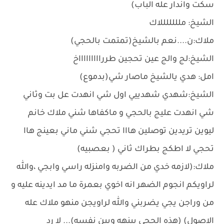
سكت واندار عله الباب)
الشيخ: ملللللللاك
ملاك:ن....نعم بالشيخ(تمتمت بالحجي)
الشيخ:لج والج عين تحجين طرراااااااااخ
امل: هدي يالشيخ ماصار شي(بدموع)
الشيخ:شهدي شهدييي اول شي انهدت عل بت وثاني
شي انهدت عليج بالحجي و ماكفاها شني ملاك خانم
ليوين تريدين توصلين هااا تحجي شني ماني بعينج هاا
تحجي لا اطكج بطراك ثاني ( بعصبيه)
ملاك:(لازمه خدي من الضربه وامنزله راسي وابجي ،والله
لراويكم انجوم الضهر انه اخوي بعمرة ما مد ايدينه عليه و
من وراجن يجي يضربني والله لراويجن منهو ملاك عله
الاصول) (هذه الحجي بينهه وبين نفسه)... لا رد