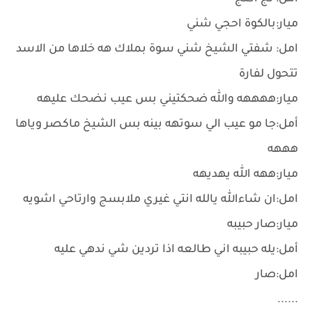
ميار:بالكوة احجي شني
امل: شفتي الشيخ شني سوة بملاك هه خلاها من الاسد
تتحول لفارة
ميار:ههههه والله ضحكتيني بس عيب نضحك عليهه
أمل:جا مو عيب الي سوتهه بينه بس الشيخ ماكصر وياها
هههه
ميار:ههه الله يهديهه
امل:ان شاءالله يالله انتي غيري ملابسج وارتاحي اشويه
ميار:صار حبيبه
أمل:يله حبيبه اني طالعه اذا تردين شي ندهي عليه
امل:صار
......