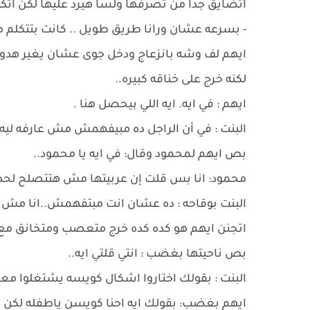
اتضايق جدا من تصرفها ولسا هيرد عليها لكن اتكل
- بسرعه عشان ورانا طريق طويل .. كانت بتتكلم
ايهم لف وشه بانزعاج ودخل جوى عشان يغير هدومه.
لكنه خرج على خناقه كبيره..
ايهم : في ايه. ايه اللي بيحصل هنا .
البنت : في أن الراجل ده مبيفهمش مش عارفه ليه
بص ايهم لمحمود وقال: في ايه يا محمود..
محمود: انا بس قلت إن عربيتها مش هتتصلح لحد 
البنت بوقاحه : ده عشان انت مبتفهمش..انا مش ع
اتجنن ايهم هو كده كده خرج متعصب ومتخانق مع هن
بص ناحيتها بغضب : انتي قلتي ايه..
البنت : بقولك اختاروا اشكال كويسه يشتغلوا معا
ايهم بغضب: بقولك ايه احنا كويسن ياطفله لكن ال