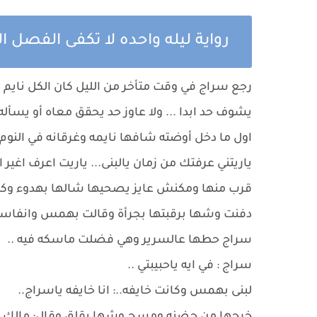
رواية ليله واحده لا تكفى الفصل ال
رجع سراج في وقت متأخر من الليل كان الكل ناي
يشوف حد ابدا ... ولا عاوز حد يحقق معاه أو يسأله
اول ما دخل أوضته شافها نايمه وغرقانه في النوم
ياريتني عرفتك من زمان يالبنى... ياريت اعرف اغير ا
قرب منها ومكنش عايز يصحيها شالها بهدوء وكا
دفنت وشها برقبتها بجرأة وقالت بهمس وانفاسها ا
سراج حطها عالسرير وهي فضلت ماسكه فيه ..
سراج : في ايه ياحبيبتي ..
لبنى بهمس وكانت خايفه..: انا خايفه ياسراج..