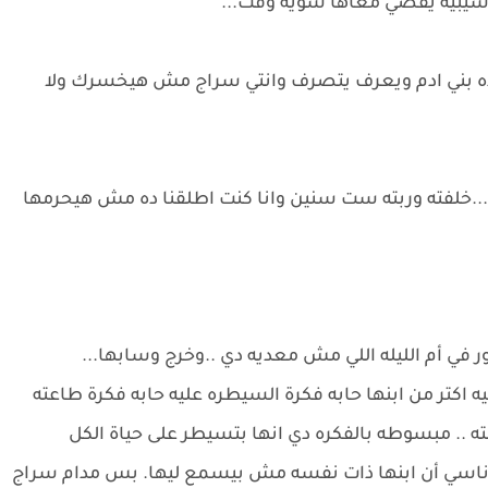
ين سيبيه يقضي معاها شوية وقت...
ايه ده بني ادم ويعرف يتصرف وانتي سراج مش هيخسرك ولا
امه...خلفته وربته ست سنين وانا كنت اطلقنا ده مش هيحرمها
هغور في أم الليله اللي مش معديه دي ..وخرج وسابها...
كتر من ابنها حابه فكرة السيطره عليه حابه فكرة طاعته
ه .. مبسوطه بالفكره دي انها بتسيطر على حياة الكل
ناسي أن ابنها ذات نفسه مش بيسمع ليها. بس مدام سراج