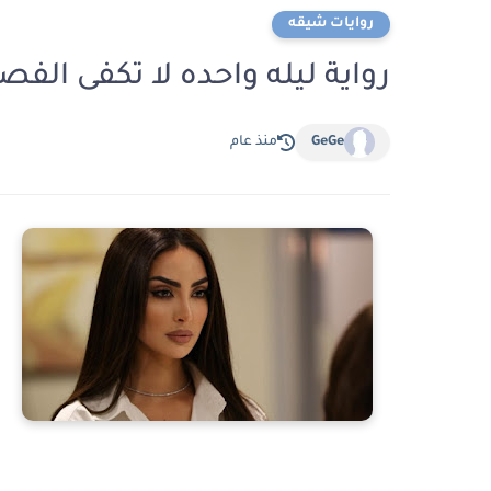
روايات شيقه
رواية ليله واحده لا تكفى الفصل الخمسون 50
GeGe
منذ عام