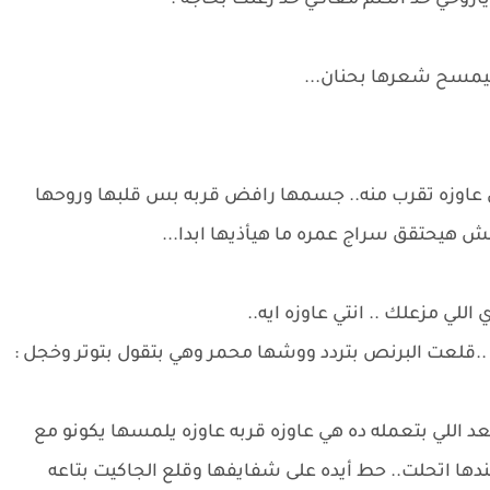
وحي حد اتكلم معاكي حد زعلك بحاجه .
 بيمسح شعرها بحنان...
 هي عاوزه تقرب منه.. جسمها رافض قربه بس قلبها وروحها
 هيحتقق سراج عمره ما هيأذيها ابدا...
للي مزعلك .. انتي عاوزه ايه..
قلعت البرنص بتردد ووشها محمر وهي بتقول بتوتر وخجل :
 اللي بتعمله ده هي عاوزه قربه عاوزه يلمسها يكونو مع
ها اتحلت.. حط أيده على شفايفها وقلع الجاكيت بتاعه