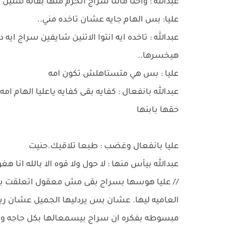
عبدالله : واحنا مالنا سراج اتحرم منها بقاله سن
عليا: بس الهام جايه عشان تاخده مني..
عبدالله : تاخده ايه انتوا الاتنين شايفين سراج 
هيخسرها..
عليا : بس هي متستاهلش تكون امه
عبدالله بانفعال : كفايه بقى كفايه ياعليا الهام 
حقها بابنها
عليا بانفعال وغضب : طبعا تلاقيك.حنيت
عبدالله بيأس منها : لا حول ولا قوه الا بالله انا 
// عليا هوسها بسراج بقى مش معقول اتعلقت بيه ا
العاميه ليها. عشان بس يردليها الجميل عشان ربت
مبسوطه بفكره ان سراج بيسمعالها بكل حاجه و