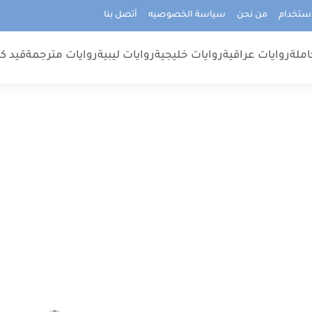
استخدام
من نحن
سياسة الخصوصيه
أتصل بنا
املة
روايات عراقية
روايات خليجية
روايات ليبية
روايات مترجمة
قيد كت