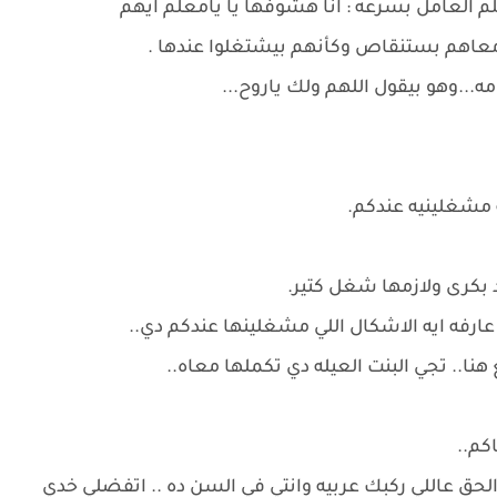
م العامل بسرعه : انا هشوفها يا يامعلم ايهم
 معاهم بستنقاص وكأنهم بيشتغلوا عندها .
..وهو بيقول اللهم ولك ياروح...
 مشغلينيه عندكم.
بكرى ولازمها شغل كتير.
ارفه ايه الاشكال اللي مشغلينها عندكم دي..
ا.. تجي البنت العيله دي تكملها معاه..
كم..
حق عاللي ركبك عربيه وانتي في السن ده .. اتفضلي خدي