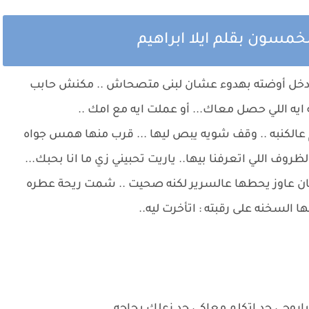
خمسون بقلم ايلا ابراهيم
م دخل أوضته بهدوء عشان لبنى متصحاش .. مكنش حابب
 ايه اللي حصل معاك... أو عملت ايه مع امك ..
 عالكنبه .. وقف شويه يبص ليها ... قرب منها همس جواه
لظروف اللي اتعرفنا بيها.. ياريت تحبيني زي ما انا بحبك...
ن عاوز يحطها عالسرير لكنه صحيت .. شمت ريحة عطره
لسخنه على رقبته : اتأخرت ليه..