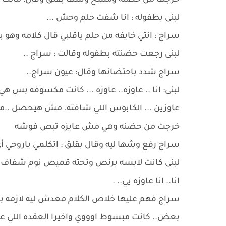
خرجها من حضنه ومسح وشها بقلق وقال: مالك يار
لبنى بطفوله : انا شفت حلم وحش ...
سراج : انتي خايفه من حلم ياقلبي قال كلامه وهو
لبنى رجعت حضنته بطفوله وقالت : سراج ..
سراج شدد باحتضانها وقال: عيون سراج..
لبنى: انا .. عاوزه.. عاوزه ... كانت مكسوفه بس
عاوزين ... الكابوس اللي شافته. مش هيحصل ..مش
خرجت من حضنه وهي مش عايزه تبص فوشه
سراج رفع وشها ليه وقال بقلق : اتكلمي ياروحي أي ا
لبنى كانت لابسه برنص وتحته قميص نوم شفاف ..
انا.. انا عاوزه يي.. .
سراج فهم عليها خلاص الكلام معدش ليه لازمه بعد
بعض.. كانت مبسوط اوووي واخيرا العقده اللي عند