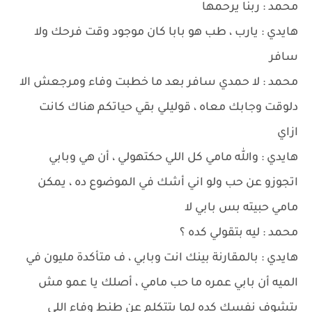
محمد : ربنا يرحمها
هايدي : يارب ، طب هو بابا كان موجود وقت فرحك ولا
سافر
محمد : لا حمدي سافر بعد ما خطبت وفاء ومرجعش الا
دلوقت وجابك معاه ، قوليلي بقي حياتكم هناك كانت
ازاي
هايدي : والله مامي كل اللي حكتهولي ، أن هي وبابي
اتجوزو عن حب ولو اني أشك في الموضوع ده ، يمكن
مامي حبيته بس بابي لا
محمد : ليه بتقولي كده ؟
هايدي : بالمقارنة بينك انت وبابي ، ف متأكدة مليون في
الميه أن بابي عمره ما حب مامي ، أصلك يا عمو مش
بتشوف نفسك كده لما بتتكلم عن طنط وفاء اللي