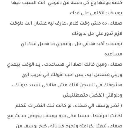
كلمه قولتها وع كل دمعه من دموعي انت السبب فيها
يوسف : اتكلمي علي قدك
صفاء : ده مش وقت كلام ، عارف ليه عشان انت دلوقت
لازم تدور علي حل لديونك
يوسف : أكيد هلاقي حل ، وعمري ما هقبل منك اي
مساعده
صفاء : ومين قالك اصلا اني هساعدك ، يلا الوقت بيعدي
وريني هتعمل ايه ، بس احب اقولك اني قريب اوي
هشوفك في السجن لانك مش هتلاقي تسدد ديونك ،
ودلوقتي اتفضل متعطلنيش
( نظر يوسف الي صفاء ، لو كانت تلك النظرات تتكلم
لكانت احرقتها ، حسنا فكل مره يوسف يخوض حديث مع
صفاء ، تبعثر بكرامته وتجرح كبريائه ، خرج يوسف من