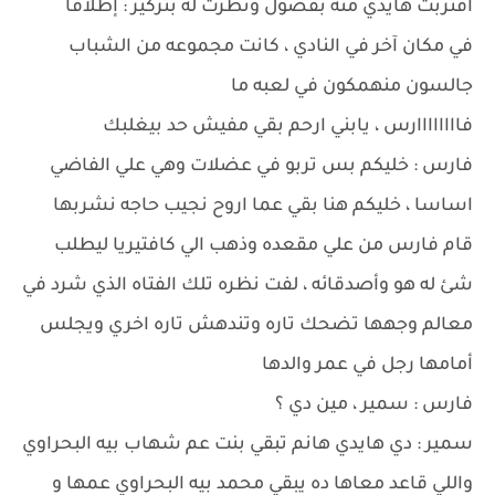
اقتربت هايدي منه بفضول ونظرت له بتركيز : إطلاقاً
في مكان آخر في النادي ، كانت مجموعه من الشباب
جالسون منهمكون في لعبه ما
فاااااااارس ، يابني ارحم بقي مفيش حد بيغلبك
فارس : خليكم بس تربو في عضلات وهي علي الفاضي
اساسا ، خليكم هنا بقي عما اروح نجيب حاجه نشربها
قام فارس من علي مقعده وذهب الي كافتيريا ليطلب
شئ له هو وأصدقائه ، لفت نظره تلك الفتاه الذي شرد في
معالم وجهها تضحك تاره وتندهش تاره اخري ويجلس
أمامها رجل في عمر والدها
فارس : سمير ، مين دي ؟
سمير : دي هايدي هانم تبقي بنت عم شهاب بيه البحراوي
واللي قاعد معاها ده يبقي محمد بيه البحراوي عمها و