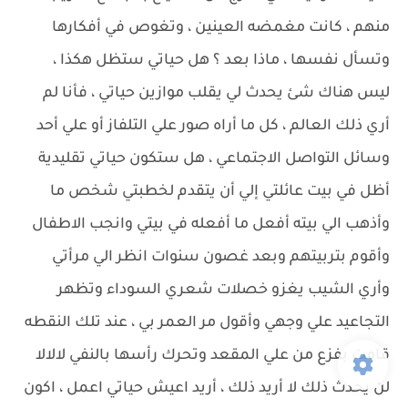
منهم ، كانت مغمضه العينين ، وتغوص في أفكارها
وتسأل نفسها ، ماذا بعد ؟ هل حياتي ستظل هكذا ،
ليس هناك شئ يحدث لي يقلب موازين حياتي ، فأنا لم
أري ذلك العالم ، كل ما أراه صور علي التلفاز أو علي أحد
وسائل التواصل الاجتماعي ، هل ستكون حياتي تقليدية
أظل في بيت عائلتي إلي أن يتقدم لخطبتي شخص ما
وأذهب الي بيته أفعل ما أفعله في بيتي وانجب الاطفال
وأقوم بتربيتهم وبعد غصون سنوات انظر الي مرأتي
وأري الشيب يغزو خصلات شعري السوداء وتظهر
التجاعيد علي وجهي وأقول مر العمر بي ، عند تلك النقطه
قامت بفزع من علي المقعد وتحرك رأسها بالنفي لالالا
لن يحدث ذلك لا أريد ذلك ، أريد اعيش حياتي اعمل ، اكون