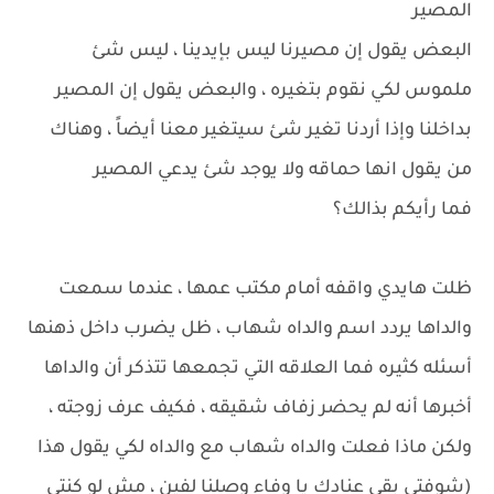
المصير
البعض يقول إن مصيرنا ليس بإيدينا ، ليس شئ
ملموس لكي نقوم بتغيره ، والبعض يقول إن المصير
بداخلنا وإذا أردنا تغير شئ سيتغير معنا أيضاً ، وهناك
من يقول انها حماقه ولا يوجد شئ يدعي المصير
فما رأيكم بذالك؟
ظلت هايدي واقفه أمام مكتب عمها ، عندما سمعت
والداها يردد اسم والداه شهاب ، ظل يضرب داخل ذهنها
أسئله كثيره فما العلاقه التي تجمعها تتذكر أن والداها
أخبرها أنه لم يحضر زفاف شقيقه ، فكيف عرف زوجته ،
ولكن ماذا فعلت والداه شهاب مع والداه لكي يقول هذا
(شوفتي بقي عنادك يا وفاء وصلنا لفين ، مش لو كنتي