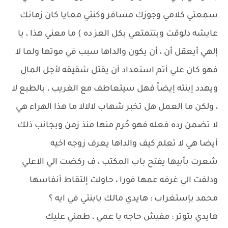
سمعتي كلامي وجوزك مسافر وكنتي معايا كان زمانك
عايشه دلوقت وبتتمتعي بكل العز ده ) ما معني هذا ، يا
إلهي أيعقل أن ، أن يكون والداها سبب في موتها ولما لا
فهو كان علي أتم استعداد أن يقتل شقيقه لأجل المال
ويهدد إبنته إيضاً فهل سيتعاطف مع الغريب ، بالطبع لا
، ولكن ما العمل هل تخبر شهاب لالالا ما هذا الهراء هي
لا تضمن رده فعله فهو حُرم منها منذ زمن وبجانب ذلك
أيضا هي لا تعلم كيف والداها يعرف زوجه اخيه
شعرت بأبيها يفتح باب المكتب ، ف ركضت الي الاعلي
ودلفت الي غرفه عمها فورا ، حاولت إلتقاط أنفاسها
محمد بإستغراب : هايدي مالك يابنتي في ايه ؟
هايدي بتوتر : مفيش حاجه يا عمي ، طمني عليك