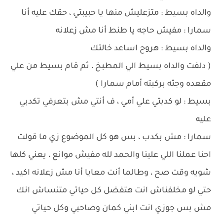
والداه بسيط : متزعليش منها يا حبيبتي ، حقك عليه أنا
سمارا : مفيش حاجه يا طنط أنا مش زعلانه
والداه بسيط : هروح اساعد خالتك
( دلفت والداه بسيط الي المطبخ ، ثم قام بسيط من علي
مقعده وجثه بركبته أمام سمارا )
بسيط : لو كدبتي علي أمي ، ف أنتي مش بتعرفي تكدبي
عليه
سمارا : مش بكدب ، بس هو كل الموضوع زي ما قولت
احنا عملنا اللي علينا والحمد لله مفيش موانع ، يعني كلها
شويه وقت صح ، وطالما أنت معايا أنا مش زعلانه اكيد ،
حتي لو مخلفناش انت هتفضل كل حياتي متنساش انك
مش بس جوزي انت ابني كمان وصاحبي وكل حياتي