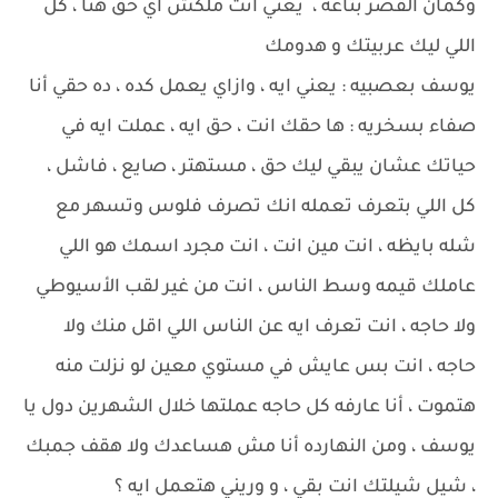
وكمان القصر بتاعه ، يعني انت ملكش اي حق هنا ، كل
اللي ليك عربيتك و هدومك
يوسف بعصبيه : يعني ايه ، وازاي يعمل كده ، ده حقي أنا
صفاء بسخريه : ها حقك انت ، حق ايه ، عملت ايه في
حياتك عشان يبقي ليك حق ، مستهتر ، صايع ، فاشل ،
كل اللي بتعرف تعمله انك تصرف فلوس وتسهر مع
شله بايظه ، انت مين انت ، انت مجرد اسمك هو اللي
عاملك قيمه وسط الناس ، انت من غير لقب الأسيوطي
ولا حاجه ، انت تعرف ايه عن الناس اللي اقل منك ولا
حاجه ، انت بس عايش في مستوي معين لو نزلت منه
هتموت ، أنا عارفه كل حاجه عملتها خلال الشهرين دول يا
يوسف ، ومن النهارده أنا مش هساعدك ولا هقف جمبك
، شيل شيلتك انت بقي ، و وريني هتعمل ايه ؟