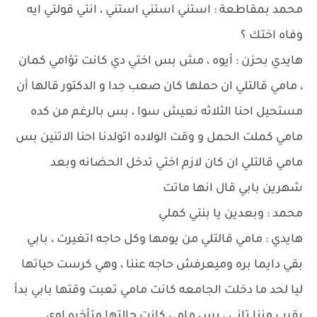
محمد بمقاطعة : استني استني استني ، انتي قولتي ايه
وفاه اختك ؟
هايدي بحزن : أيوه ، مش بس اختي دي كانت تؤامي كمان
، مامي قالتلي ان حملها كان صعب جدا و الدكتور قالها أن
مستحيل احنا الثلاثه نعيش سوا ، بس بالرغم من كده
مامي كملت الحمل و وقت الولاده اتولدنا احنا الاتنين بس
مامي قالتلي ان كان لازم اختي تدخل الحضانه وبعد
شهرين بابي قال انها ماتت
محمد : وبعدين يا بنتي كملي
هايدي : مامي قالتلي من يومها وكل حاجه اتغيرت ، بابي
بقي دايما بره وميعرفش حاجه عننا ، وهي كرست حياتها
ليا لحد ما دخلت الجامعه كانت مامي تعبت وقتها بابي بدأ
يقرب مننا تاني ، بس مامي كانت حالتها متأخره اوي