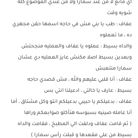
اي مانع لا من عند سمارا ولا من عندي الموضوع كله
شويه وقت
عفاف : طب يا بني مش في حاجه اسمها حقن مجهري
ده ، ما تعملوه
والداه بسيط : عملوه يا عفاف والعمليه منجحتش
وبعدين بسيط اصلا مكنش عايز العمليه دي عشان
سمارا متتعبش
عفاف : أنا قلبي عليهم والله ، مش قصدي حاجه
بسيط : عارف يا خالتي ، ادعيلنا انتي بس
عفاف : بدعيلكم يا حبيبي بدعيلكم انتو وكل مشتاق ، أما
أنا عامله صينيه بسبوسه هتأكلو صوابعكم وراها
( ثم قامت عفاف ودلفت الي المطبخ ، فقامت والداه
بسيط من علي مقعدها و قبلت رأس سمارا )