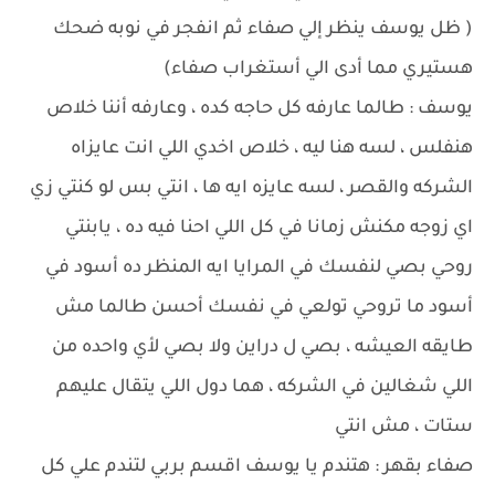
( ظل يوسف ينظر إلي صفاء ثم انفجر في نوبه ضحك
هستيري مما أدى الي أستغراب صفاء)
يوسف : طالما عارفه كل حاجه كده ، وعارفه أننا خلاص
هنفلس ، لسه هنا ليه ، خلاص اخدي اللي انت عايزاه
الشركه والقصر ، لسه عايزه ايه ها ، انتي بس لو كنتي زي
اي زوجه مكنش زمانا في كل اللي احنا فيه ده ، يابنتي
روحي بصي لنفسك في المرايا ايه المنظر ده أسود في
أسود ما تروحي تولعي في نفسك أحسن طالما مش
طايقه العيشه ، بصي ل دراين ولا بصي لأي واحده من
اللي شغالين في الشركه ، هما دول اللي يتقال عليهم
ستات ، مش انتي
صفاء بقهر : هتندم يا يوسف اقسم بربي لتندم علي كل