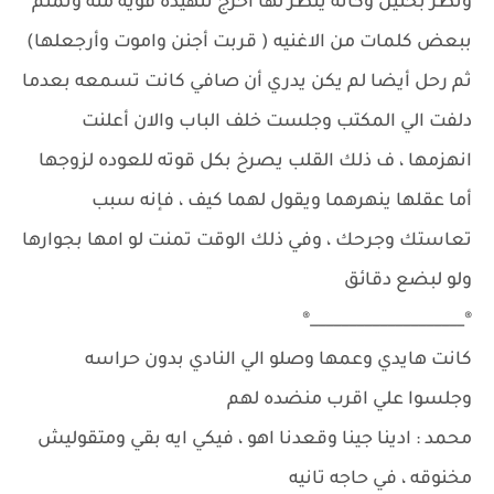
ونظر بحنين وكأنه ينظر لها اخرج تنهيده قويه منه وتمتم
ببعض كلمات من الاغنيه ( قربت أجنن واموت وأرجعلها)
ثم رحل أيضا لم يكن يدري أن صافي كانت تسمعه بعدما
دلفت الي المكتب وجلست خلف الباب والان أعلنت
انهزمها ، ف ذلك القلب يصرخ بكل قوته للعوده لزوجها
أما عقلها ينهرهما ويقول لهما كيف ، فإنه سبب
تعاستك وجرحك ، وفي ذلك الوقت تمنت لو امها بجوارها
ولو لبضع دقائق
®____________________®
كانت هايدي وعمها وصلو الي النادي بدون حراسه
وجلسوا علي اقرب منضده لهم
محمد : ادينا جينا وقعدنا اهو ، فيكي ايه بقي ومتقوليش
مخنوقه ، في حاجه تانيه