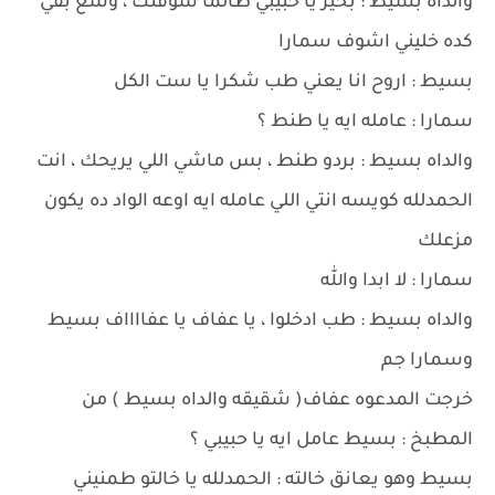
والداه بسيط : بخير يا حبيبي طالما شوفتك ، وسع بقي
كده خليني اشوف سمارا
بسيط : اروح انا يعني طب شكرا يا ست الكل
سمارا : عامله ايه يا طنط ؟
والداه بسيط : بردو طنط ، بس ماشي اللي يريحك ، انت
الحمدلله كويسه انتي اللي عامله ايه اوعه الواد ده يكون
مزعلك
سمارا : لا ابدا والله
والداه بسيط : طب ادخلوا ، يا عفاف يا عفااااف بسيط
وسمارا جم
خرجت المدعوه عفاف( شقيقه والداه بسيط ) من
المطبخ : بسيط عامل ايه يا حبيبي ؟
بسيط وهو يعانق خالته : الحمدلله يا خالتو طمنيني