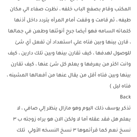
المكتب وقام بصفع الباب خلفه ، نظرت صفاء الي مكان
طيفه ، ثم قامت و وقفت أمام المرآه يتردد داخل أذنها
كلماته السامه فهو أيضا جرح أنوثتها وطعن في جمالها
، قارن بينها وبين فتاه علي استعداد أن تفعل أي شئ
للوصول لهدفها ، كيف تقارن بينها وبين تلك دارين ، كيف
وانت اكتر من يعرفها و يعلم كل شئ عنها ، كيف تقارن
بينها وبين فتاه أقل من يقال عنها من أفعالها المشينه ،
فتاه ليل )
Back
تذكر يوسف ذلك اليوم وهو مازال ينظر إلي صافي ، لا
يعلم هل فقد عقله أما لا ولكن الان هو يراه زوجته ب ٣
نسخ نعم كما قرأتموها ٣ نسخ النسخه الأولي تلك