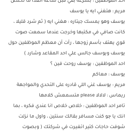
احد الموظفين : بسرعه بقي قبل ساعه الغدا ما تخلص
مريم : هتغني ايه يا يوسف
يوسف وهو يمسك جيتاره : هغني ايه ( ثم شرد قليلا ،
كانت صافي في مكتبها وخرجت عندما سمعت صوت
قوي يهتف بأسم زوجها ، رأت أن معظم الموظفين حول
يوسف ويوسف جالس علي احد المقاعد وشارد )
احد الموظفين : يوسف روحت فين ؟
يوسف : معاكم
مريم : يوسف غني اللي قادره على التحدي والمواجهة
ريماس : لالالا please متسمعش كلامها
تامر احد الموظفين : خلاص خلاص انا عندي فكره ، بما
انك يا چو كنت مسافر بقالك سنتين ، واول ما نزلت
شوفت حاجات كتير اتغيرت في شركتك ( وبصوت