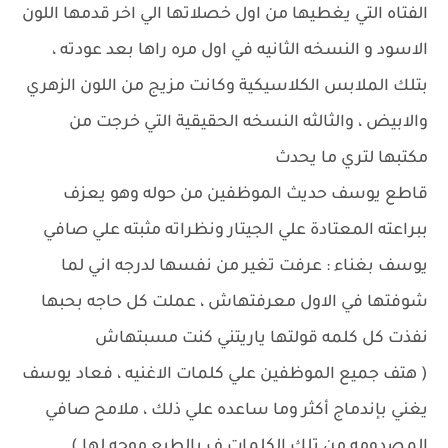
الفتاه التي يغطيها من اول خصلاتها الي اخر قدمها اللون
الاسود و النسخه الثانيه في اول مره راها بعد عودته ،
بتلك الملابس الكلاسيكية وكانت مزيج من اللون الزهري
والابيض ، والثالثه النسخه الحقيقية التي خرجت من
مكتبها لتري ما يحدث
قاطع يوسف حديث الموظفين من حوله وهو يعزف
ببراعته المعتادة علي الجيتار ونظراته مثبته علي صافي
يوسف بغناء : عرفت تغير من نفسها لدرجه اني لما
شوفتها في الاول معرفتهاش ، عملت كل حاجه بحبها
نفذت كل كلمه قولتها ياريتني كنت مسبتهاش
( هتف جميع الموظفين علي كلمات الاغنيه ، فعاد يوسف
يغني بإندماج أكثر وما ساعده علي ذلك ، ملامح صافي
المصدومه من تلك الكلمات ف بالطبع موجه لها )