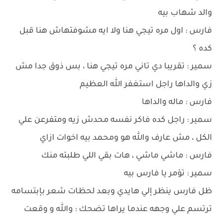
والد شهاب بيه
فارس : اول مره تيجي هنا ولا ايه مشوفتهاش هنا قبل
كده ؟
سمير : تقريبا دي تاني مره تيجي هنا ، بس ذوق جدا مش
زي والداها راجل استغفر الله العظيم
فارس : ماله والداها
سمير : راجل كده فاكر نفسه محدش زيه ومتفرعن علي
الكل ، مش عارف والله هو ومحمد بيه اخوات ازاي
فارس : ماشي ماشي ، هات بقي اللي طلبته منك
سمير : تؤمر يا فارس بيه
ظل فارس ينظر إلي هايدي وبعد لحظات شعر بإبتسامه
ترتسم علي وجهه عندما يراها تضحك : والله و وقعت