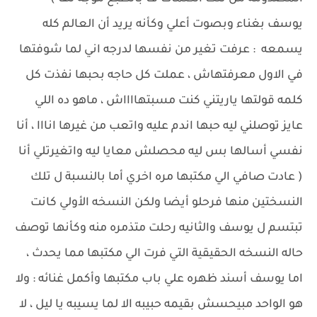
يوسف بغناء وبصوت أعلي وكأنه يريد أن العالم كله
يسمعه : عرفت تغير من نفسها لدرجه اني لما شوفتها
في الاول معرفتهاش ، عملت كل حاجه بحبها نفذت كل
كلمه قولتها ياريتني كنت مسبتهااااش ، ماهو ده اللي
عايز توصلني ليه حبها اندم عليه واتعب من غيرها انااا ، أنا
نفسي أسالها بس ليه محصلش معايا ليه واتغيرتلي أنا
( عادت صافي الي مكتبها مره اخري أما بالنسبة ل تلك
النسختين منها فرحلو أيضا ولكن النسخه الأولي كانت
تبتسم ل يوسف والثانيه رحلت متذمره منه وكأنها توصف
حاله النسخه الحقيقية التي فرت الي مكتبها مما يحدث ،
اما يوسف أسند ظهره علي باب مكتبها وأكمل غنائه : ولا
هو الواحد مبيحسش بقيمه حبيبه الا لما يسيبه يا ليل ، لا