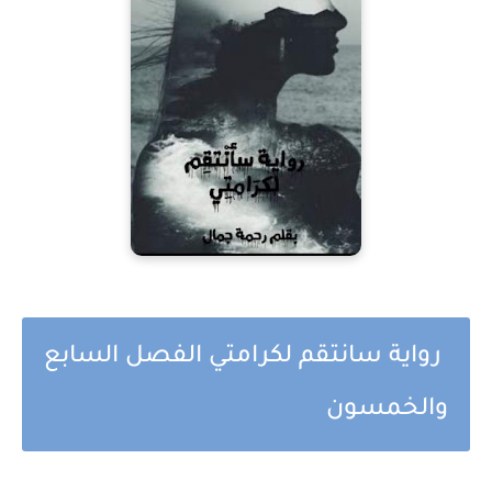
رواية سانتقم لكرامتي الفصل السابع
والخمسون