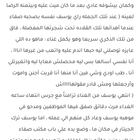
وكمان بيشوفه عادي بعد ما كان ميت عليه وبيتمنه الرضا
لعينه ( عند تلك الجمله راي يوسف نفسه بصحبه صفاء
عندما أهدائها تلك القلاده تحت شجرتها المفضلة ، فاق
من تلك الذكري سريعا وهو يكمل غناء : ماهو ده اللي
عايزه توصلني ليه حبها اندم عليه واتعب من غيرها انااا ،
أنا نفسي أسالها بس ليه محصلش معايا ليه واتغيرتلي
أنا ، طب اودي وشي فين أنا منها أنا قربت أجنن واموت
وأرجعلها ومش قادر مقولهاااااش
( انتهي يوسف من الغناء تزامناً مع جرس انتهاء ساعه
الغداء مرت دقائق صفق فيها الموظفين ومدحو في
موهبه يوسف وعاد كل منهم الي عمله ، اما يوسف ترك
الجيتار في مكان ما ، وضع يده علي باب مكتب صفاء