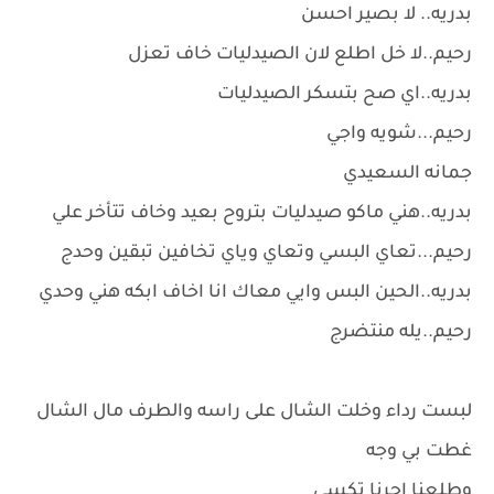
بدريه.. لا بصير احسن
رحيم..لا خل اطلع لان الصيدليات خاف تعزل
بدريه..اي صح بتسكر الصيدليات
رحيم...شويه واجي
جمانه السعيدي
بدريه..هني ماكو صيدليات بتروح بعيد وخاف تتأخر علي
رحيم...تعاي البسي وتعاي وياي تخافين تبقين وحدج
بدريه..الحين البس وايي معاك انا اخاف ابكه هني وحدي
رحيم..يله منتضرج
لبست رداء وخلت الشال على راسه والطرف مال الشال
غطت بي وجه
وطلعنا اجرنا تكسي