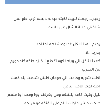
رحيم...رجعت للبيت لكيته مبدله لابسه ثوب حلو بس
شافتني عدلة الشال على راسه
رحيم...هذا الاكل غدا وعشا هم اجا احد
بدريه...لا
كعدنا ناكل اني وياها كوه تقطع الخبزه حلكه كله مورم
من الضرب
اكلت شويه وكامت اني جوعان كلش شبعت يله كمت
اجت لمت الاكل الباقي
لليل بقيت كاعد بلشقه وهي بغرفته جوا ومحد اجا منهم
ضجت كلش حاولت انام على القنفه مو مريحه