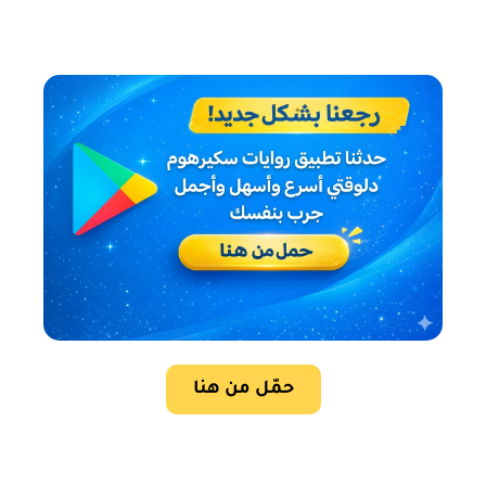
حمّل من هنا