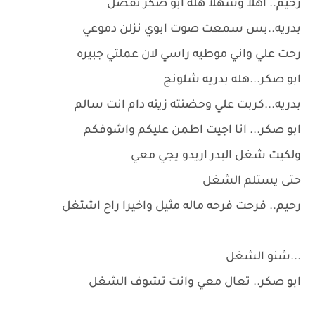
رحيم.. اهلا وسهلا هله ابو صكر تفضل
بدريه..بس سمعت صوت ابوي نزلن دموعي
رحت علي واني موطيه راسي لان عملتي جبيره
ابو صكر...هله بدريه شلونج
بدريه...كربت علي وحضنته زينه دام انت سالم
ابو صكر... انا اجيت اطمن عليكم واشوفكم
ولكيت شغل البدر اريدو يجي معي
حتى يستلم الشغل
رحيم.. فرحت فرحه ماله مثيل واخيرا راح اشتغل
...شنو الشغل
ابو صكر.. تعال معي وانت تشوف الشغل