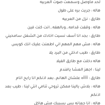
لحد ماوصل وسمعت صوت العربيه
هاله : جريت بره على طول
طارق : نزل من العربيه
هاله : وقفت قدامه…وبالهفه…انت كنت فين
طارق : بجد انا آسف نسيت اخادك من الشغل سامحيني
هاله : مش مهم المهم اني اطمنت عليك انك كويس
طارق : طيب ادخلي من البرد يلا
هاله دخلت مع طارق الفيلا
لينا : اجهز العشا يافندم
طارق : آآآآه علشان الهانم..بعد اذنكم انا رايح انام
هاله : بلاش يالينا ممكن تروحي تنامي انتي لينا : طيب بعد
اذنكم
هاله : انا جعانه بس بسببك مش هاكل