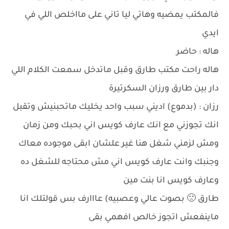
فالمكتب يمضيه وهاتي ليا تاني على مااخلص اللي في
ايدي
هاله : حاضر
هاله راحت مكتب طارق وقبل ماتدخل سمعت الكلام اللي
دار بين طارق ورزان السكرتيرة
رزان : (بدموع) اديني سبب واحد يخليك ماتحبنيش وتقبل
انك تجوزني مع انك عارف كويس اني بحبك ومن زمان
ومش لزمني شغل هنا غير علشان ابقى موجوده معاك
وجنبك وانت عارف كويس اني مش محتاجه للشغل ده
وعارف كويس انا بنت مين
طارق 🙁 بصوت عالي وعصبيه) عااارف بس قولتلك انا
ماينفعش اتجوز خالص افهمي بقى