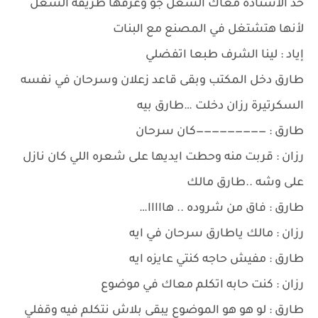
خد الاستاذه معاك الشغل جو وعرفها طريقة الشغل
لأنها هتشتغل في المصنع مع البنات
إياد : لينا الشرف طبعا اتفضلي
طارق دخل المكتب وبقى قاعد زعلان وسرحان في نفسه
السكرتيرة رزان دخلت …طارق بيه
طارق : —————————كان سرحان
رزان : قربت منه وحطت ايديها على شعره اللي كان نازل
على وشه ..طارق مالك
طارق : فاق من شروده .. هااااا…
رزان : مالك ياطارق سرحان في ايه
طارق : مفيش حاجه كنتي عايزه ايه
رزان : كنت حابه اتكلم معاك في موضوع
طارق : لو هو هو الموضوع يبقى بلاش نتكلم فيه وقفلي