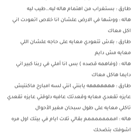
طارق : بستغراب من اهتمام هاله ليه…طيب ليه
هاله : ووشها في الارض علشان انا خلاص اتعودت اني
اكل معاك
طارق : بلاش تتعودي معايه على حاجه علشان اللي
معايه مش دايم
هاله : (وفاهمه قصده ) بس انا أملي في ربنا كبير اني
دايما هاكل معاك
طارق : هههههههه يابنتي انتي لسه امبارح ماكنتيش
عايزه تقعدي معايه وقعدتك عافيه دلوقتي عايزه تقعدي
تاكلي معايه على طول سبحان مغير الأحوال
هاله : اممممممممم بقالي تلات ايام في بيتك اول مره
اشوفك بتضحك