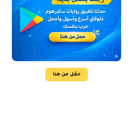
حمّل من هنا