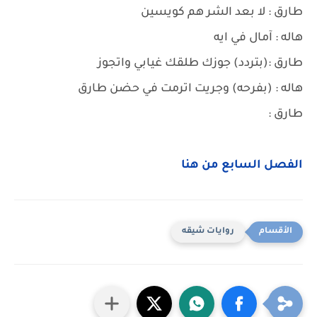
طارق : لا بعد الشر هم كويسين
هاله : آمال في ايه
طارق :(بتردد) جوزك طلقك غيابي واتجوز
هاله : (بفرحه) وجريت اترمت في حضن طارق
طارق :
الفصل السابع من هنا
روايات شيقه