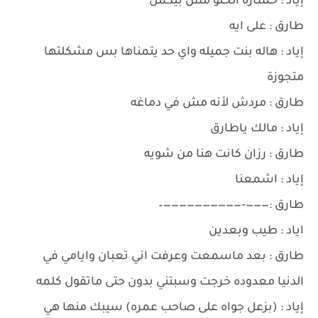
إياد : خساره الحلو مش بيكمل
طارق : على ايه
إياد : هاله بنت جميله واي حد يتمناها بس مشكلتها
متجوزة
طارق : مردش لأنه مش في دماغه
إياد : مالك ياطارق
طارق : رزان كانت هنا من شويه
إياد : اشمعنا
طارق :———‐——————————–
اياد : طيب وبعدين
طارق : بعد ماسمعت وعرفت اني تعبان وايامي في
الدنيا معدوده خرجت وسبتني بدون حتى ماتقول كلمه
إياد : (بزعل جواه على صاحب عمره) سيبك منها هي