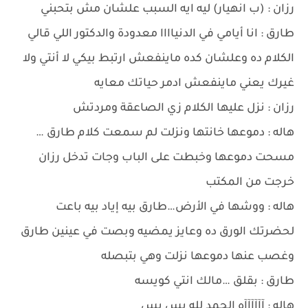
رزان : (ب انهيار) ليه ايه السبب علشان مش بتحبني
طارق : انا أيامي في الدنياااا معدودة والدكتور اللي قالي
الكلام ده وعلشان كده ماينفعش ارتبط بيكي لا أنتي ولا
غيرك يعني ماينفعش ادمر حياتك معايه
رزان : نزل عليها الكلام زي الصاعقة ومردتش
هاله : دموعها خانتها ونزلت لم سمعت كلام طارق …
مسحت دموعها وخبطت على الباب وجات تدخل رزان
خرجت من المكتب
هاله : ووشها في الأرض…طارق بيه إياد بيه باعت
لحضرتك الورق ده وعايز يمضيه وبصت في عينين طارق
وغصب عنها دموعها نزلت وهي بتبصله
طارق : بقلق …مالك انتي كويسه
هاله : آآآآآآه الحمد لله بس بس