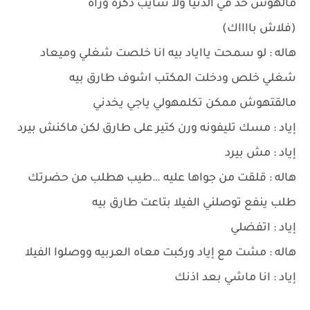
مالهوش حد في الدنيا ولا سايب ذكره وراه
(فلاش بااااك)
هاله : لو سمحت يااياد بيه انا خلصت شغلي وميعاد
شغلي خلص ودخلت المكتب اشوف طارق بيه
مالقتهوش ممكن تكلمهولي ياجي يخدني
إياد : مسك تليفونه ورن كتير على طارق لكن ماكنش بيرد
إياد : مش بيرد
هاله : قلقت من جواها عليه …طيب هطلب من حضرتك
طلب ينفع توصلني الفيلا بتاعت طارق بيه
إياد : اتفضلي
هاله : مشت مع إياد وركبت معاه العربيه ووصلوا الفيلا
إياد : انا ماشي بعد اذنك