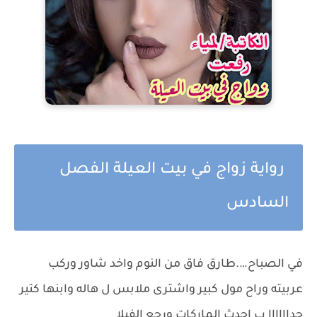
رواية زواج في بيت العيلة الفصل
السادس
في الصباح….طارق فاق من النوم واخد شاور وركب
عربيته وراح مول كبير واشترى ملابس ل هاله وابنها كتير
جداااااا ب احدث الماركات ورجع الفيلا