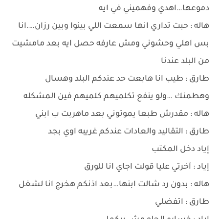
دموعها…اهدي وفهميني في ايه
هاله : حبت تداري انها سمعت اللي بينوا وبين رزان….انا
بس اهلي وحشوني ومش عارفه حصل ايه بعد مامشيت
من البلد عندنا
طارق : طيب انا هابعت حد عندكم البلد وهسال
وهطمنك …ولو ينفع تكلميهم كلميهم فين المشكله
هاله : مقدرش طبعا يموتوني بعد ماهربت ب ابني
طارق : التقاليد والعادات عندكم غريبه اوي بجد
إياد دخل المكتب
إياد : آخرتي عليا قولت اجاي انا للورق
هاله : بدون رد شالت ابنها…بعد اذنكم هخرج انا لشغل
طارق : اتفضلي