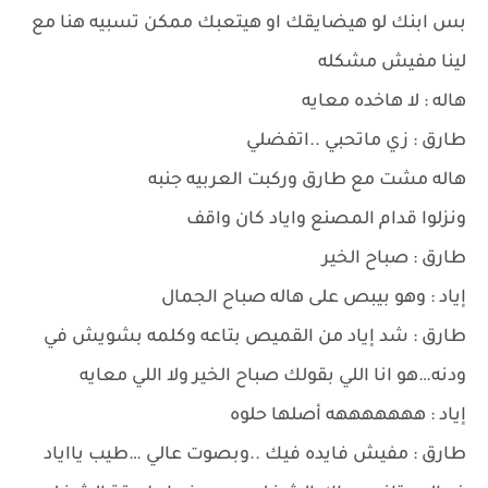
بس ابنك لو هيضايقك او هيتعبك ممكن تسبيه هنا مع
لينا مفيش مشكله
هاله : لا هاخده معايه
طارق : زي ماتحبي ..اتفضلي
هاله مشت مع طارق وركبت العربيه جنبه
ونزلوا قدام المصنع واياد كان واقف
طارق : صباح الخير
إياد : وهو بيبص على هاله صباح الجمال
طارق : شد إياد من القميص بتاعه وكلمه بشويش في
ودنه…هو انا اللي بقولك صباح الخير ولا اللي معايه
إياد : هههههههه أصلها حلوه
طارق : مفيش فايده فيك ..وبصوت عالي …طيب يااياد