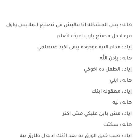
هاله : بس المشكله انا ماليش في تصنيع الملابس واول
مره ادخل مصنع يارب اعرف اتعلم
إياد : مدام النيه موجوده يبقى اكيد هتتعلمي
هاله : بإذن الله
إياد : الطفل ده اخوكي
هاله : ابني
إياد : معقوله ابنك
هاله : ليه
اياد : مش باين عليكي مش اكتر
هاله : سكتت
اياد : طيب خدي الورق ده بعد اذنك اديه ل طارق بيه