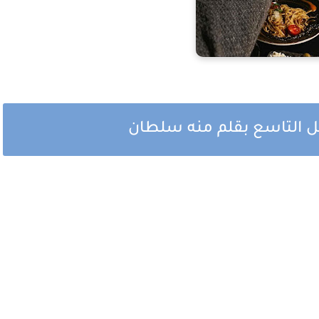
ل التاسع بقلم منه سلطان