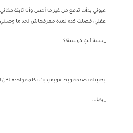
عيوني بدأت تدمع من غير ما أحس وأنا ثابتة مكان
عقلي، فضلت كده لمدة معرفهاش لحد ما وصلني ص
_حبيية أنتِ كويسة!؟
بصيتله بصدمة وبصعوبة رديت بكلمة واحدة لكن لخ
_بابا...