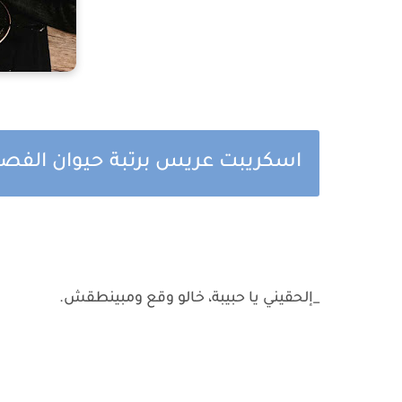
اسكريبت عريس برتبة حيوان الفص
_إلحقيني يا حبيبة، خالو وقع ومبينطقش.