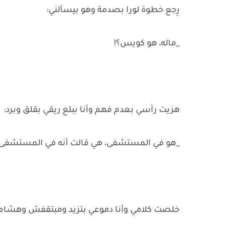
رِجع خطوة لورا بصدمة وهو بيسألني:
_ماله، هو كويس؟!
هزيت رأسي بعدم فهم وأنا ببلع ريقي بقلق وبرد:
_هو في المستشفى، هي قالت أنه في المستشفى و
خلصت كلامي وأنا دموعي بتزيد ومبتقفش وهشام ح