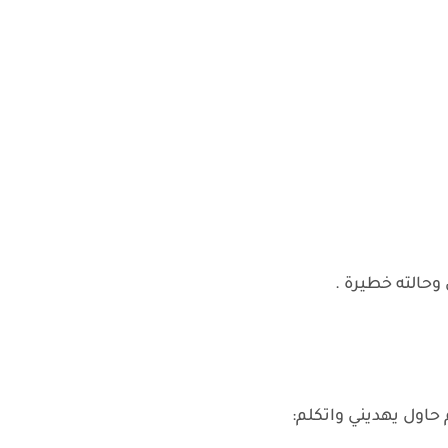
حالته خطيرة .
اول يهديني واتكلم: