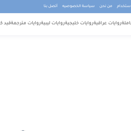
استخدام
من نحن
سياسة الخصوصيه
أتصل بنا
املة
روايات عراقية
روايات خليجية
روايات ليبية
روايات مترجمة
قيد كت