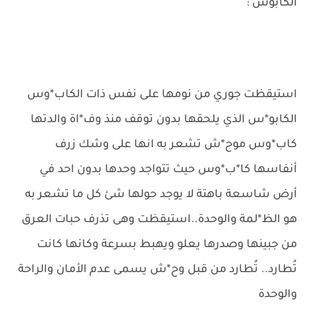
الكابوس :
استيقظت جوري من نومها على نفس ذات الكاب*وس
الكابو*س الذي يلحقها بدون توقف منذ وف*اة والدتها
كاب*وس موح*ش تشعر به انها على وشك زرف
أنفاسها كا*ب*وس حيث تتواجد وحدها بدون احد في
أرض شاسعة باهتة لا يوجد حولها شئ كل ما تشعر به
هو الظ*لمة والوحدة..استيقظت وهى تذرف حبات العرق
من جبينها وصدرها يعلو ويهبط بسرعة وكانها كانت
تُطارد.. تُطارد من قبل وح*ش يسمى عدم الأمان والراحة
والوحدة