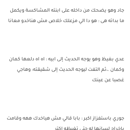
جاد وهو يضحك من داخله على ابنته المشاكسة ويكمل
ما بداته هى : هو دا الي مزعلك خلاص مش هناخدو معانا
عدي بغيظ وهو يوجه الحديث إلى ابيه : اه اه دلعها كمان
وكمان .،ثم التفت ليوجه الحديث إلى شقيقته: وهاجي
غصبا عن عينك
جوري باستفزاز اكبر : بابا قالي مش هياخدك ههه وقامت
بإخراج لسانها له حتى تغيظه اكتر