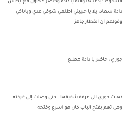
السقوط :بدعيلها والله يا دادة وحاضر هحاول مع*يطش
دادة سعاد: يلا يا حبيبتي اطلعي شوفي عدي وباباكي
وقولهم ان الفطار جاهز
جوري : حاضر يا دادة هطلع
ذهبت جوري الي غرفة شقيقها ..حتي وصلت إلى غرفته
وهى تهم بفتح الباب كان هو اسرع وفتحه