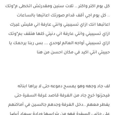
كل يوم اكتر واكتر .. تلات سنين ومقدرتش اتخطى م*وتك
.. كل يوم اجي أقف قدام صورتك اعاتبها بالساعات
اعاتبها انك ازاي تسيبيني وانتي عارفة اني مليش غيرك
ازاي تسيبيني وانتي عارفة اني دنيتي كلها هتقف بم*وتك
ازاي تسيبيني أواجه العالم لوحدي ... بس ربنا يرحمك يا
حبيبتي انتي اكيد في مكان احسن من هنا
لف جاد وجهه وهو يمسح دموعه حتى لا يراها ابنائه
فيحزنوا خرج جاد من الغرفة قاصد غرفة السفرة حتى
يفطر معهم ..دخل الغرفة وجدهم جالسين في أماكنهم
على جانبي السفرة فهو من يتراسها ودادة سعاد أيضا