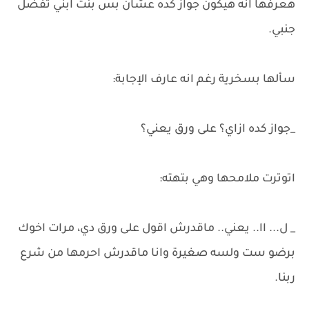
هعرفها انه هيكون جواز كده عشان بس بنت ابني تفضل
جنبي.
سألها بسخرية رغم انه عارف الإجابة:
_جواز كده ازاي؟ على ورق يعني؟
اتوترت ملامحها وهي بتهته:
_ ل... اا.. يعني.. ماقدرش اقول على ورق دي، مرات اخوك
برضو ست ولسه صغيرة وانا ماقدرش احرمها من شرع
ربنا.