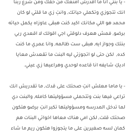
- يا بنتي انا ما اقدرش امنعك من حقك ومن شرع ربنا
انك تتجوزي وتكملي حياتك, وانتِ زي ما قلتي لو كان
محمد هو اللي مكانك اكيد كنت هبقى عاوزاه يكمل حياته
برضو, فمش هعرف دلوقتي اجي اقولك لا اقعدي ربي
بنتك وجواز ايه, هبقى ست ظالمه, وانا عمري ما كنت
كده, لكن حتى لو اتجوزتي ليه البنت ما تقعدش معايا
اديكِ شايفه انا قاعده لوحدي وهراعيها زي عيني.
- يا ماما معلش انتِ صحتك على قدك, ما تقدريش انك
تراعي فيها بنت وتتحملي مسؤوليتها كامله, والبنت دي
لما تدخل المدرسه ومسؤوليتها تكبر انتِ برضو هتكون
صحتك قلت, لكن امي هناك معاها اخواتي البنات هم
كمان لسه صغيرين على ما يتجوزوا هتكون ريم ما شاء