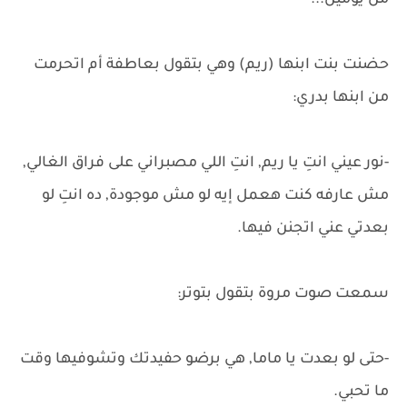
من يومين...
حضنت بنت ابنها (ريم) وهي بتقول بعاطفة أم اتحرمت
من ابنها بدري:
-نور عيني انتِ يا ريم, انتِ اللي مصبراني على فراق الغالي,
مش عارفه كنت هعمل إيه لو مش موجودة, ده انتِ لو
بعدتي عني اتجنن فيها.
سمعت صوت مروة بتقول بتوتر:
-حتى لو بعدت يا ماما, هي برضو حفيدتك وتشوفيها وقت
ما تحبي.