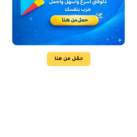
حمّل من هنا