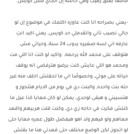
قالتها بقلق رهيب وهي حاسة إن الجاي مش كويس.
-يعني بصراحه انا كنت عاوزه اكلمك في موضوع إن لو
جالي نصيب تاني واتقدملي حد كويس, يعني اكيد انتِ
عارفه اني لسه صغيره يدوب 24 سنة, وحياتي مش
هتوقف على محمد الله يرحمه, واكيد لو كنت انا اللي مت
ومحمد هو اللي عايش كنت برضو هترفضي انه يوقف
حياته على موتي, وخصوصًا اني ما لحقتش اخلف منه غير
حته بنت واحده, والبنت دي في يوم من الايام هتتجوز و
هتسيبني و هبقى لوحدي, يمكن لو كان معايا كذا عيل ما
كنتش فكرت في حاجه زي دي, وكنت قلت هربيهم واقعد
معاهم ولو فيهم ولد اهو هيفضل طول عمره معايا حتى
لو اتجوز, لكن الوضع مختلف حتى قعدتي هنا ما بقتش