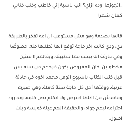
_اتجوزها! وده ازاي؟ انتِ ناسية إني خاطب وكتب كتابي
كمان شهر!
قالها بصدمة وهو مش مستوعب ان امه تفكر بالطريقة
دي، ودي كانت آخر حاجة توقع انها تطلبها منه، خصوصًا
وهي عارفة انه بيحب مها خطيبته، وبقالهم ٤ سنين
مخطوبين، كان المفروض يكون فرحهم من سنه بس
قبل كتب الكتاب باسبوع اتوفى محمد اخوه في حادثة
عربية، ووقتها أجل كل حاجة سنة كاملة، وهي صبرت
وماحدش من اهلها اعترض ولا اتكلم نص كلمة، وده زود
احترامه ليهم جواه، والحقيقة انهم عيلة كويسة وبنت
اصول.