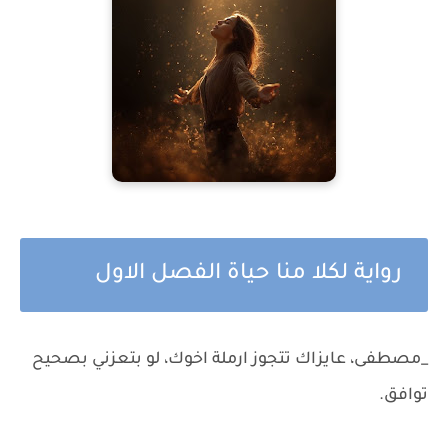
رواية لكلا منا حياة الفصل الاول
_مصطفى، عايزاك تتجوز ارملة اخوك، لو بتعزني بصحيح
توافق.