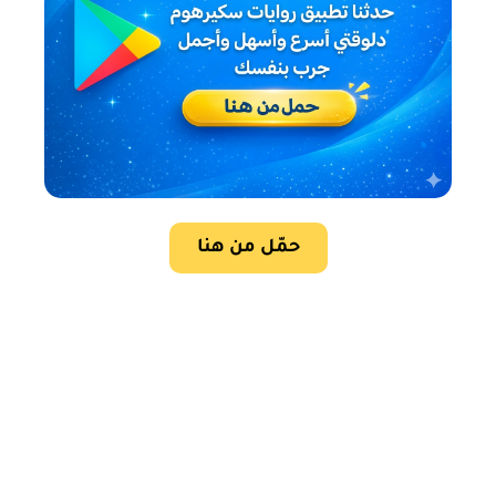
حمّل من هنا