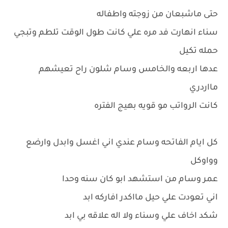
حتى ماشبعان من زوجته واطفاله
سناء انهارت فد مره علي كانت طول الوقت تلطم وتبجي
حمله تكيل
عدها اربعه والخامس وسام شلون راح تعيشهم
مااردري
كانت الرواتب مو قويه بهيج الفتره
كل ايام الفاتحه وسام عندي اني اغسل وابدل وارضع
وواوكل
عمر وسام من استشهد ابو كان سنه وحدا
اني تعودت علي حيل مااكدر افاركه ابد
شكد اخاف علي وسناء ولا اله علاقه بي ابد