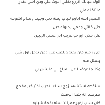
الولد عبالك انزرع بكلبي اموت علي ودي اخلي عندي
ماتاخذه مني
الصبح ابقه اباوع للباب يمته تجي وجيب وسام اشوفه
حتى خالتي وعمي يحبونه حيل
على فكره ابو مو غريب ابن عمتي الجبيره
حتى رحيم كان يحبه ويلعب علي ومن يدخل اول شي
يسئل عنه
وكانما عوضنا عن الفراغ الي عايشن بي
سنة ٨٣ استشهد زوج سناء بلحرب اكثر خبر مفجع
تعرضنا اله بهذا الوقنت
كان ساب زغير عمرا ٢٤ سنه بقمة شبابه