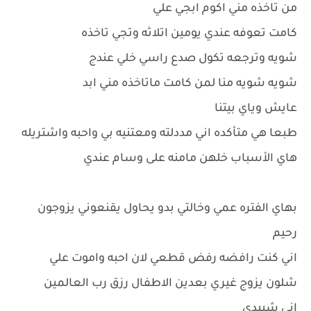
من تاخذه مني اكوم ابجي علي
كامت تعوفه عندي يومين اتلاثه وتجي تاخذه
شويه وترجعه تكول صدع راسي خلي عندج
شويه شويه منا لمن كامت ماتاخذه مني ابد
عايش وياي بيتنا
طبعا هي متأكده اني مددلته ومعتنيه بي واحبه واشتريله
هاي الأسباب خلهن مامنه على وسام عندي
بهاي الفتره عمي وخالتي بدو يحاول يقنعوني يزوجون
رحيم
اني كنت رافضه رفض قطعي لان احبه واموت علي
شلون يزوج غيري بعدين الاطفال رزق رب العالمين
اني شبيدي