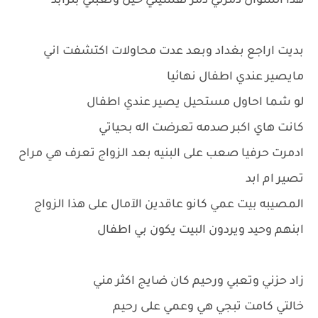
هذا السوال دمرني دمر نفسيتي حيل وتعبني بلزابد
بديت اراجع بغداد وبعد عدت محاولات اكتشفت اني
مايصير عندي اطفال نهائيا
لو شما احاول مستحيل يصير عندي اطفال
كانت هاي اكبر صدمه تعرضت اله بحياتي
ادمرت حرفيا صعب على البنيه بعد الزواج تعرف هي مراح
تصير ام ابد
المصيبه بيت عمي كانو عاقدين الآمال على هذا الزواج
ابنهم وحيد ويردون البيت يكون بي اطفال
زاد حزني وتعبي ورحيم كان ضايج اكثر مني
خالتي كامت تبجي هي وعمي على رحيم