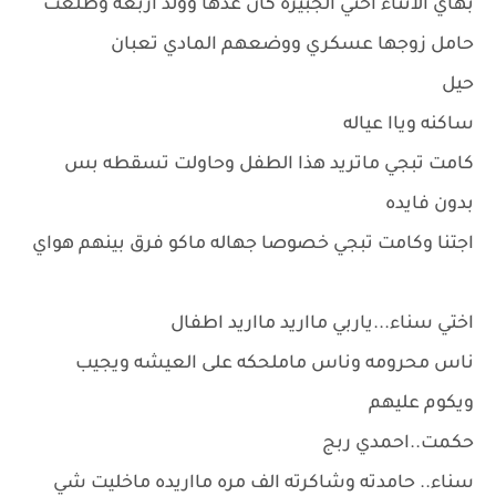
بهاي الاثناء اختي الجبيره كان عدها وولد اربعه وطلعت
حامل زوجها عسكري ووضعهم المادي تعبان
حيل
ساكنه وياا عياله
كامت تبجي ماتريد هذا الطفل وحاولت تسقطه بس
بدون فايده
اجتنا وكامت تبجي خصوصا جهاله ماكو فرق بينهم هواي
اختي سناء...ياربي مااريد مااريد اطفال
ناس محرومه وناس ماملحكه على العيشه ويجيب
ويكوم عليهم
حكمت..احمدي ربج
سناء.. حامدته وشاكرته الف مره مااريده ماخليت شي