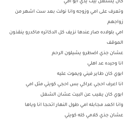
كان يشتغل بيت يدي ابو امي
وتعرف على امي وزوجه وانا نولت بعد ست اشهر من
زواجهم
امي بلولاده صار عندها نزيف كل الدكاتره ماكدرو ينقذون
الموقف
عشان جذي اضطرو يشيلون الرحم
انا وحيده عد اهلي
ابوي كان طاير فيني ويموت عليه
انا اعرف احجي عراكي بس احجي كويتي مثل امي
ابوي كان يغيب عن البيت عشان الشغل
وانا اكعد مجابله امي طول النهار اتحجا انا وياها
عشان جذي كلامي كله كويتي