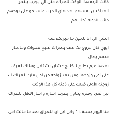
كانت الرده هذا الوكت للعراك مثل الي يجرب ينتحر
العراقيين نفسهم بعد هاي الحرب ماسلمو على روحهم
كانت الدوله تحاربهم
الشي الي انا للحين ما خبرتكم عنه
ابوي كان مزوج بت عمه بلعراك سبع سنوات وماصار
عدهم يهال
بعدها عزم يطلع للخليج عشان يشتغل وهناك تعرف
على امي وزوجها ومن بعد زواجه من امي مارد للعراك ابد
زوجته الأولى ضلت على ذمته كل هذا الوكت
بين فتره وفتره يحاول يعرف اخباره واخبار الاهل بلعراك
حنا اليوم بسنة ٢٠١٠ واني ابي ارد للعراق بعد ما ماتت امي