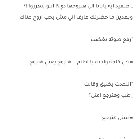
_ صعيد ايه يابابا الي هنروحها دي؟! انتو بتهزروا!!؟
وبعدين ما حضرتك عارف اني مش بحب اروح هناك
"رفع صوته بغضب
= هي كلمة واحده يا احلام .. هنروح يعني هنروح
"اتنهدت بضيق وقالت
_طب وهنرجع امتى؟
= مش هنرجع