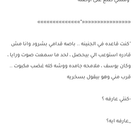
"ومشي طلع على اوضته"
««««««««««««««««٭»»»»»»»»»»»»»»
"كنت قاعده في الجنينه .. باصه قدامي بشرود وانا مش
قادره استوعب الي بيحصل ، لحد ما سمعت صوت ورايا ،
وكان يوسف ، ملامحه جامده ووشه كله غضب مكبوت ..
قرب مني وهو بيقول بسخريه
-كنتي عارفه ؟
_عارفه ايه؟