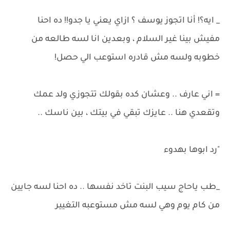
_ ايه؟! أنا اتجوز يوسف ؟ ازاي يعني يا جدو!! ده احنا
مفيش بينا غير السلام ، وبعدين انا لسه طالعه من
خطوبه ولسه مش قادره استوعب الي حصل!
= اني عارف .. وعشان كده بقولك تتجوزي ولد عمك
وتقعدي هنا .. عايزك تبقي في بيتك ، بين ناسك ..
"رد ابوها بهدوء
_طب ياحاج سيب البنت تاخد نفسها .. ده احنا لسه جايين
من كام يوم وهي لسه مش مستوعبه التغيير