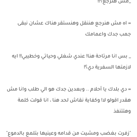
_مش هنرجع؟!!
= اه مش هنرجع هننقل وهنستقر هناك عشان نبقى
جمب جدك واعمامك
_ بس انا مرتاحة هنا! عندي شغلي وحياتي وخطيبي!! ايه
لازمتها السفرية دي؟!
= دي بلدك يا أحلام .. وبعدين جدك هو الي طلب وانا مش
هقدر اقولو لا! وكفاية نقاش لحد هنا ، انا قولت كلمة
وهتتنفذ
"زفرت بغضب ومشيت من قدامه وعينيها بتلمع بالدموع"