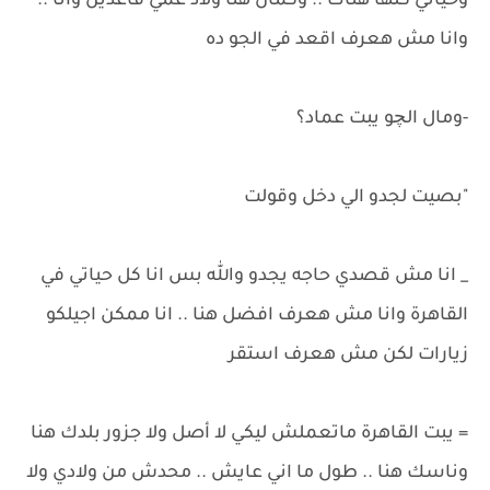
وحياتي كلها هناك .. وكمان هنا ولاد عمي قاعدين وانا ..
وانا مش هعرف اقعد في الجو ده
-ومال الچو يبت عماد؟
"بصيت لجدو الي دخل وقولت
_ انا مش قصدي حاجه يجدو والله بس انا كل حياتي في
القاهرة وانا مش هعرف افضل هنا .. انا ممكن اجيلكو
زيارات لكن مش هعرف استقر
= يبت القاهرة ماتعملش ليكي لا أصل ولا جزور بلدك هنا
وناسك هنا .. طول ما اني عايش .. محدش من ولادي ولا