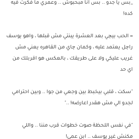
_بس يا جدو .. بس انا مبحبوش .. وعمري ما فكرت فيه
كده!
= الحب بيچي بعد العشرة يبنتي مش قبلها ، واهو يوسف
راچل يعتمد عليه ، وكمان چاي من القاهره يعني مش
غريب عليكي ولا على طريقك ، بالعكس هو اقربلك من
اي حد
"سكت ، قلبي بيخبط بين وجعي من جوا .. وبين احترامي
لجدو الي مش هقدر اعارضه! .."
"في نفس اللحظة صوت خطوات قرب مننا .. واللي
مكنش غير يوسف .. ابن عمي!