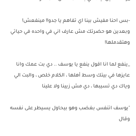
-بس احنا مفيش بينا اي تفاهم يا جدو!! مينفعش!
وبعدين هو حضرتك مش عارف اني في واحده في حياتي
وهتقدملها!
_ينفع لما انا اقول ينفع يا يوسف .. دي بت عمك وانا
عايزها في بيتك وسط أهلها ، الكلام خلص ، والبت الي
وياك دي تسيبها ، دي مش زيينا ولا علينا
"يوسف اتنفس بغضب وهو بيحاول يسيطر على نفسه
وقال