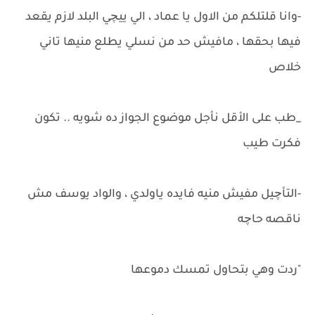
-وانا قلتلكم من الاول يا عماد ، الي ييچي البلد لازم يقعد
فيها بحقها ، مافيش حد من نسلي يطلع منيها تاني
خلاص
_طب على الأقل نأجل موضوع الجواز ده شويه .. تكون
فكرت طيب
-التأچيل مفيش منيه فايده ياولدي ، والواد يوسف مش
ناقصه حاچه
"ردت وهي بتحاول تمسك دموعها