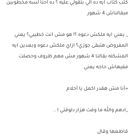
كتب كتاب ايه ده الي بتقولي عليه ؟ ده احنا لسه مخطوبين
مبقالناش 4 شهور
_ يعني ايه ملكش دعوه ؟! هو مش انت خطيبي؟ يعني
المفروض هتبقى جوزي؟ ازاي ملكش دعوه وبعدين ايه
المشكله بقالنا 4 شهور مش مهم ظروف وحصلت
مفيهاش حاجه يعني
=أنا مش هقدر اكمل يا أحلام
_ادهم والله ما وقت هزار دلوقتي ا ..
قاطعها وقال