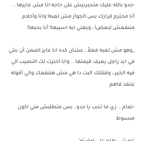
-جدو بالله عليك متجبرنيش على حاجه انا مش عايزها ..
أنا محترم قرارك بس الجواز مش لعبه! وانا وأحلام
مننفعش لبعض! ، ويعني ايه اسيبها! أنا بحبها!
_وهو مش لعبه فعلاً ، عشان كده انا عايز اضمن أن بنتي
في ايد راچل يعرف قيمتها .. وانا اخترت لك النصيب الي
فيه الخير ، وقلتلك البت دا هي مش هتنفعك والي أقوله
يتنفذ فاهم
-تمام .. زي ما تحب يا جدو ، بس متطلبش مني اكون
مبسوط