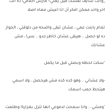
_وانت شايف نفسك مين يعني؟ فارس احلامي! ده انت
اخر واحد ممكن افكر أن انا اعيش معاه اصلا
تمام يابنت عمي ، عشان تبقى واضحه من دلوقتي ، الجواز
ده لو حصل .. هيبقى عشان خاطر جدو .. بس! ، مش
عشانك
"سكت لحظه وبصلي قبل ما يكمل
-ولا عشاني .. وهو كده كده مش هيحصل ، ولا اسمي
هيتحط جمب اسمك
"ومشي .. وانا سمحت لدموعي انها تنزل بغزارة! وطلعت