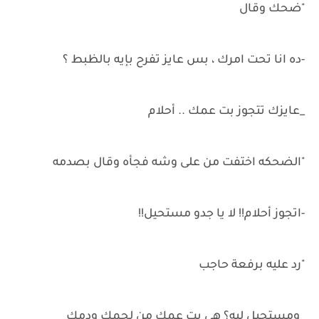
"ضحك وقال
-ده انا تحت امرك ، بس عايز تفرح بإيه بالظبط ؟
_عايزك تتجوز بت عمك .. أحلام
"الضحكه اختفت من على وشه فجأه وقال بصدمه
-اتجوز أحلام!! لا يا جدو مستحيل!!
"رد عليه برفعة حاجب
_ومستحيل ليه؟ هي بت عمك من لحمك ودمك