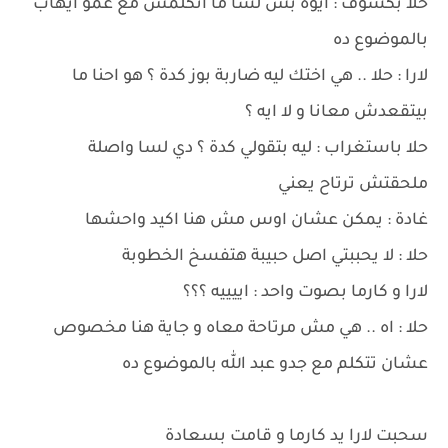
حلا بكسوف : ايوة بس لسا ما اتكلمش مع عمو ايهاب
بالموضوع ده
لارا : حلا .. هي اختك ليه ضاربة بوز كدة ؟ هو احنا ما
بيتقعدش معانا و لا ايه ؟
حلا باستغراب : ليه بتقولي كدة ؟ دي لسا واصلة
ملحقتش ترتاح يعني
غادة : يمكن عشان اوس مش هنا اكيد واحشها
حلا : لا يحببتي اصل حبيبة هتفسخ الخطوبة
لارا و كارما بصوت واحد : اييييه ؟؟؟
حلا : اه .. هي مش مرتاحة معاه و جاية هنا مخصوص
عشان تتكلم مع جدو عبد الله بالموضوع ده
سحبت لارا يد كارما و قامت بسعادة