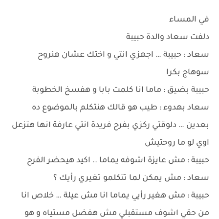
في المساء
دلفت سعاد والدة حبيبة
سعاد : حبيبة … اجهزي انتي و اختك عشان هنروح
سوهاج بكرا
حبيبة بضيق : ماما انا كلمت بابا و هفسخ الخطوبة
سعاد بهدوء : طيب هو قالك هنتكلم بالموضوع ده
بعدين … دلوقتي ركزي بفرح فريدة انتي عارفة انها هتزعل
اوي لو ما روحتيش
حبيبة : مش عايزة اشوفه يماما .. اكيد هيحضر الفرح
سعاد : مش يمكن لما تتكلمو تغيري رأيك ؟
حبيبة : مش هغير رأيي يماما انا مش عيلة … خلاص انا
من حقي اشوف مستقبلي مش هفضل مستياه و هو