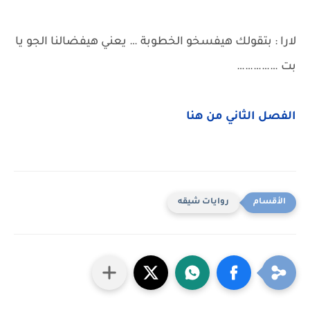
لارا : بتقولك هيفسخو الخطوبة … يعني هيفضالنا الجو يا
بت ……………
الفصل الثاني من هنا
روايات شيقه