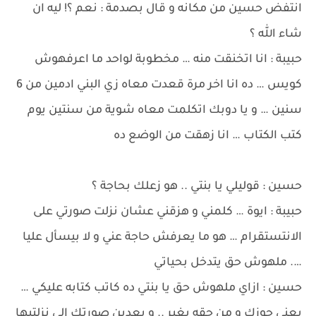
انتفض حسين من مكانه و قال بصدمة : نعم ؟! ليه ان
شاء الله ؟
حبيبة : انا اتخنقت منه … مخطوبة لواحد ما اعرفهوش
كويس … ده انا اخر مرة قعدت معاه زي البني ادمين من 6
سنين … و يا دوبك اتكلمت معاه شوية من سنتين يوم
كتب الكتاب … انا زهقت من الوضع ده
حسين : قوليلي يا بنتي .. هو زعلك بحاجة ؟
حبيبة : ايوة … كلمني و هزقني عشان نزلت صورتي على
الانتستقرام … هو ما يعرفش حاجة عني و لا بيسأل عليا
…. ملهوش حق يتدخل بحياتي
حسين : ازاي ملهوش حق يا بنتي ده كاتب كتابه عليكي …
يعني جوزك و من حقه يغير .. و بعدين صورتك الي نزلتيها