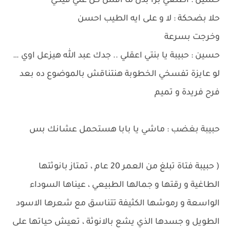
حسين : اطلعي برا بدل ما افش كل غلي فيكي
حلا بضحكة : لا و على ايه الطيب احسن
وخرجت بسرعة
حسين : حبيبة يا بنتي اعقلي .. جدك عبد الله هيزعل اوي …
لو عايزة تفسخي الخطوبة هنتناقش بالموضوع ده بعد
فرح فريدة و تميم
حبيبة بغضب : ماشي يا بابا هستحمل عشانك بس
( حبيبة فتاة تبلغ من العمر 20 عام ، تمتاز بانوثتها
الطاغية و رقتها و جمالها الطبيعي ، عيناها السوداء
الواسعة و رموشها الكثيفة تتناسق مع شعرها الاسود
الطويل و جسدها الذي يشع بالانوثة ، تعيش حياتها على