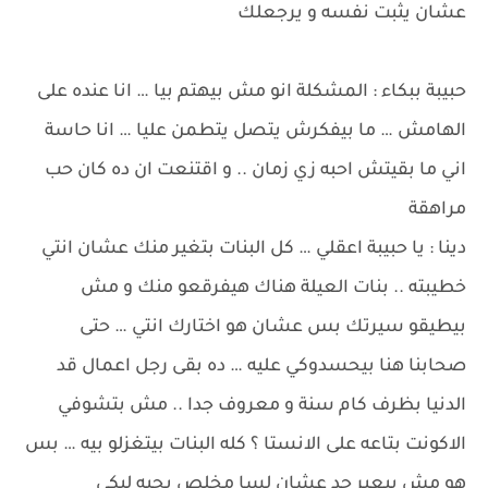
عشان يثبت نفسه و يرجعلك
حبيبة ببكاء : المشكلة انو مش بيهتم بيا … انا عنده على
الهامش … ما بيفكرش يتصل يتطمن عليا … انا حاسة
اني ما بقيتش احبه زي زمان .. و اقتنعت ان ده كان حب
مراهقة
دينا : يا حبيبة اعقلي … كل البنات بتغير منك عشان انتي
خطيبته .. بنات العيلة هناك هيفرقعو منك و مش
بيطيقو سيرتك بس عشان هو اختارك انتي … حتى
صحابنا هنا بيحسدوكي عليه … ده بقى رجل اعمال قد
الدنيا بظرف كام سنة و معروف جدا .. مش بتشوفي
الاكونت بتاعه على الانستا ؟ كله البنات بيتغزلو بيه … بس
هو مش بيعبر حد عشان لسا مخلص بحبه ليكي