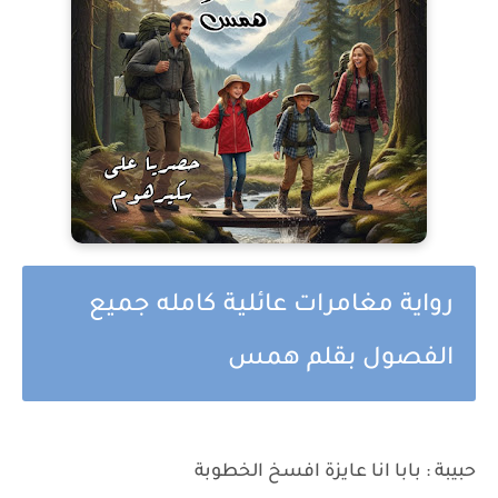
رواية مغامرات عائلية كامله جميع
الفصول بقلم همس
حبيبة : بابا انا عايزة افسخ الخطوبة