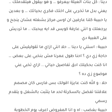
دينا : كل بنات العيلة بيعرفو … و هو بيقول هيتقدملك ..
يعني بدل ما تخربي على اختك فكري بحياتك … و بعدين
يا حبيبة كلنا عارفين ان اوس مركز بشغله عشان ينجح و
يرجعلك و انتي عارفة كويس قد ايه بيحبك .. ما ترديش
على الغبية دي
حبيبة : استني يا دينا … حلا انتي ازاي ما تقوليليش على
حاجة زي دي ؟ احنا طول عمرنا مش بنخبي على بعض …
انا كنت بحكيلك ادق تفاصيل حياتي .. ازاي تخبي عني
موضوع زي ده ؟
حلا : و الله كنت عايزة اقولك بس فارس كان مصمم
علاقتنا تفضل بالسكرتة لحد ما يتثبت بالشغل و يتقدم
رسمي
حبيبة بغضب : اه و انا المفروض اعرف يوم الخطوبة