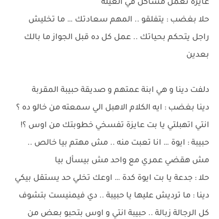
عايزة تعمل مشاكل في العيلة
حلا بغضب : يتفلقو .. المهم سعادتك … ما تخليش
راجل يتحكم بحياتك .. عمل كل ده قبل الجواز ما بالك
بعدين
دلفت دينا و هي ابنة عمتهم و صديقة حبيبة المقربة
دينا بغضب : ايه الكلام الاهبل الي سمعته من خالو ده ؟
انتي اتهبلتي يا بت عايزة تفسخي خطوبتك من اوس ؟!
حبيبة : ايوة … انا تعبت منه .. مش مهتم بيا خالص ..
مش هقضي عمري مع واحد مش بيسأل بيا
حلا : جدعة يا بت ايوة كدة … اوعك تخلي حد يستقل بيكي
دينا : ما ترديش عليها يا حبيبة .. دي فيمنيست بتشوف
كل الرجالة زبالة .. حبيبة انتي و اوس بتحبو بعض من