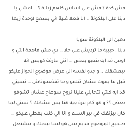
مش كدة ؟ مش على اساس كلهم زبالة ؟ … امشي يا
دينا على البلكونة .. انا فعلا غبية اني بسمع لوحدة زيها
ذهبن الى البلكونة سويا
دينا : حبيبة ما ترديش على حلا … دي مش فاهمة انتي و
اوس قد ايه بتحبو بعض … انتي عارفة كويس انه
بيعشقك .. و جدو نفسه الى عرض موضوع الجواز عليكو
قبل ما يموت عشان تتلمو و ما تفضحوناش … نسيتي
قد ايه كنتي تتحايلي علينا نروح سوهاج عشان تشوفو
بعض ؟؟ و هو كام مرة جيه هنا بس عشانك ؟ نستي لما
كان بيزنقك في بير السلم و انا الي كنت بغطي عليكو …
صحيح الموضوع قديم بس هو لسا بيحبك و بيشتغل