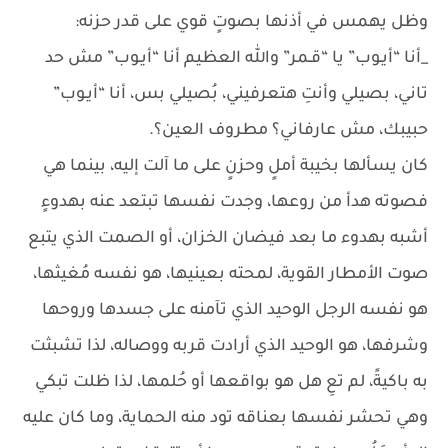
وظل يهمس في أذنها بصوتٍ قوي على قدر حزنه:
_أنا “أيـوب” يا “قـمر” والله العظيم أنا “أيـوب” مش حد
تاني، بصيلي وأنتِ هتعرفيني، بُصيلي بس، أنا “أيـوب”
حبيبك، مش عارفاني؟ مطروف العين؟.
كان يسألها بخيبة أملٍ وحزنٍ على ما آلت إليه، بينما هي
فصوته هدأ من روعها، وجدت نفسها تبتعد عنه بهدوءٍ
أشبه بهدوء ما بعد فيضان الخزان، أو الصمت الذي يتبع
صوت الأمطار القوية، لمحته بعينيها، هو نفسه مُغيثها،
هو نفسه الرجل الوحيد الذي تآمنه على جسدها وروحها
وشرفها، هو الوحيد الذي أرادت قربه ووصاله، لذا تشبثت
به باكيةً، لم تعِ هل هو بواقعها أو حُلمها، لذا ظلت تبكي
وهي تحشر نفسها بعناقه تود منه الحماية، وما كان عليه