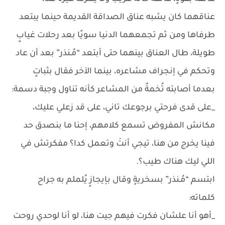
عناقهما كان يشبه عناق الصداقة القديمة حينما يبتعد
طرفاها ومن ثم تجمعهما الدنيا سويًا بعد رحلات غيابٍ
طويلة، طال العناق بينهما حتى أبتعد “مُـنذر” بعد أن عاد
وتحكم في إنجراف مشاعره، بينما الآخر فقال بثباتٍ
بعدما أصابته تُخمةٌ من المشاعر كأنه تناول وجبة دسمة:
_على قدى فرحتي برجوعك تاني، على قد زعلي عليك،
مكانش المفروض تسمع كلامهم، إحنا ما بنصدق حد
فينا يخرج من هنا، تيجي أنتَ وتعمل كدا؟ مفكرتش في
اللي ليك هناك طيب؟.
ابتسم “مُـنذر” بسخريةٍ وقال بإيجازٍ يُلملم به جراح
كلماته:
_أهو أنا علشان فكرت فيهم جيت هنا، لو أنا لوحدي روحت