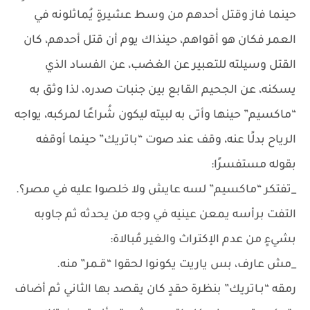
حينما فاز وقتل أحدهم من وسط عشيرةٍ يُماثلونه في
العمر فكان هو أقواهم، حينذاك يوم أن قتل أحدهم، كان
القتل وسيلته للتعبير عن الغضب، عن الفساد الذي
يسكنه، عن الجحيم القابع بين جنبات صدره، لذا وثق به
“ماكسيم” حينها وأتى به لبيته ليكون شُراعًا لمركبه، يواجه
الرياح بدلًا عنه، وقف عند صوت “باتريك” حينما أوقفه
بقوله مستفسرًا:
_تفتكر “ماكسيم” لسه عايش ولا خلصوا عليه في مصر؟.
التفت برأسه يمعن عينيه في وجه من يحدثه ثم جاوبه
بشيءٍ من عدم الإكتراث والغير مُبالاة:
_مش عارف، بس ياريت يكونوا لحقوا “قـمر” منه.
رمقه “بـاتريك” بنظرة حقدٍ كان يقصد بها الثاني ثم أضاف