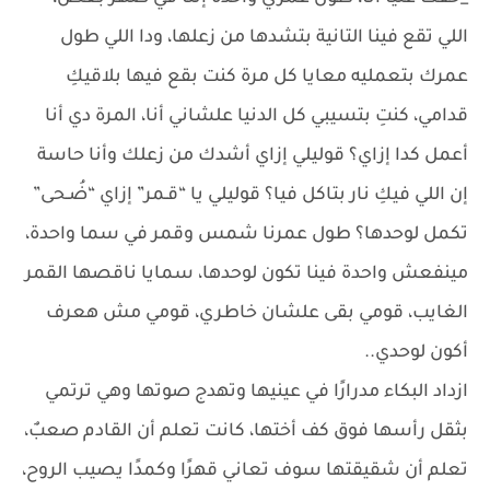
اللي تقع فينا التانية بتشدها من زعلها، ودا اللي طول
عمرك بتعمليه معايا كل مرة كنت بقع فيها بلاقيكِ
قدامي، كنتِ بتسيبي كل الدنيا علشاني أنا، المرة دي أنا
أعمل كدا إزاي؟ قوليلي إزاي أشدك من زعلك وأنا حاسة
إن اللي فيكِ نار بتاكل فيا؟ قوليلي يا “قـمر” إزاي “ضُـحى”
تكمل لوحدها؟ طول عمرنا شمس وقمر في سما واحدة،
مينفعش واحدة فينا تكون لوحدها، سمايا ناقصها القمر
الغايب، قومي بقى علشان خاطري، قومي مش هعرف
أكون لوحدي..
ازداد البكاء مدرارًا في عينيها وتهدج صوتها وهي ترتمي
بثقل رأسها فوق كف أختها، كانت تعلم أن القادم صعبٌ،
تعلم أن شقيقتها سوف تعاني قهرًا وكمدًا يصيب الروح،