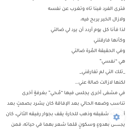
فترى الفرد فينا تاه وتغرب عن نفسه
ولازال الخير يربح فيه،
لذا فأنا كل يوم أردد أن يرد لي ضالتي
وكأنها فارقتني
وفي الحقيقة المُرة ضالتي
هي “نفسي”
_تلك التي لم تفارقني_
لكنها لازالت ضالة عني…
في مشفى أخرى يجلس فيها “مُـحي” بغرفةٍ أخرى
تناسب وضعه الحالي بعد الإفاقة كان يشرد بصمتٍ بعد
أن تركه شقيقه وذهب للحارة يقف بجوار رفيقه الثاني، كان
يجلس بهدوءٍ وسكونٍ قلما شعر بهما في حياته، فمن