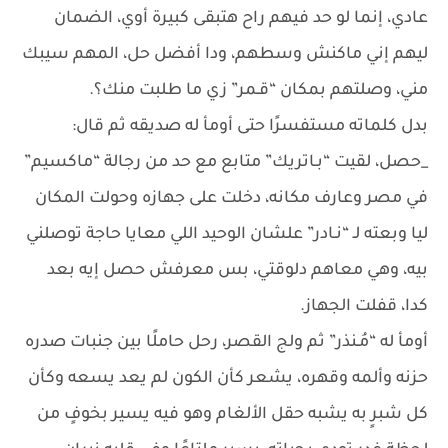
عادي، إنما لو حد فيهم راح هتبقى كبيرة أوي، الضمان
ليهم إني ماكنش وسطهم، ودا أفضل حل، المهم سيبك
مني، وصلتهم بمكان “قـمر” زي ما طلبت منك؟.
بدل كلماته مستفسرًا حتى أومأ له صديقه ثم قال:
_حصل، لقيت “بـاتريك” متابع مع حد من رجالة “ماكسيم”
في مصر وعارف مكانه، دخلت على جهازه وحولت المكان
ليا وبعته لـ “نـادر” علشان الوحيد اللي معايا حاجة توصلني
بيه، وهي معاهم دلوقتي، بس معرفش حصل إيه بعد
كدا، قفلت الجهاز.
أومأ له “مُـنذر” ثم ولج القصر، رحل حاملًا بين جنبات صدره
حزنه وألمه وقهره، يشعر كأن الكون لم يعد يسعه وكأن
كل شبرٍ به يشبه حقل الألغام وهو فيه يسير بخوفٍ من