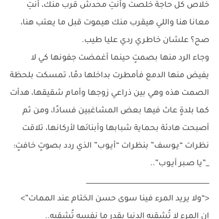
خلاص كل حاجة خلصت وأنتِ محدش قرب منك، أنتِ
معانا هنا واللي هيقرب منك هيموت قبل ما يعتب هنا،
صح؟ علشان خاطري ردي عليا طيب.
وجاء الرد منها بصمتٍ حينما أغمضت جفونها كي لا
يفيض منها الدمع فأمطرت بداخلها دمًا، تمسكت بلحظة
الصمت هذه وهي بين ذراعي زوجها وأمام شقيقها، هدأت
كما بلدةٍ عاث فيها بعض المشاغبين فسادًا، ومن ثم
أصبحت هادئة بحماية شبابها وأبنائها لأركانها، تلاقت
نظرات “يـوسف” بنظرات “أيـوب” الذي ردد بصوتٍ خافتٍ:
_”يا صـبر أيـوب”..
____________________________________
<“ولا يريد المرء فينا سوى حسن الختام عند الممات”>
إن المرء لا تُشقيه الدنيا بقدر ما نفسه تُشقيه..