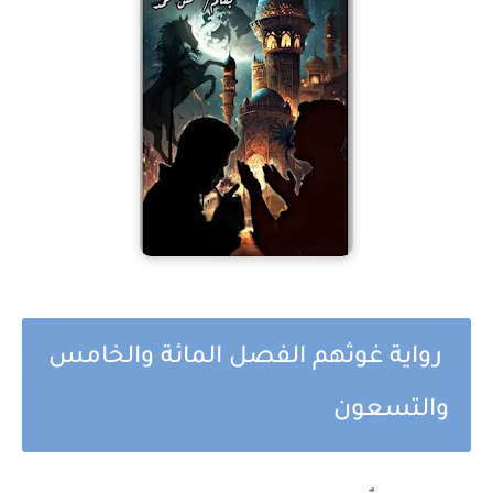
رواية غوثهم الفصل المائة والخامس
والتسعون