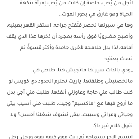
لأجل من يُحب، خاصةً إن كانت من يُحب إمرأة بنكهة
الحياة وهو غارقٌ في بحور الموت..
وها هي سيرتها تحضر فتُفتح جراحه، استقر القهر بعينيه،
وأصبح مضروبًا فوق رأسه بمجرد أن ذكرها هذا الذي يقف
أمامه، لذا بدل ملامحه لأخرى جامدة وأكثر قسوةً ثم
تحدث بعنفٍ:
_ودي بالذات سيرتها ماتجيش هنا، خلاص هي
ماتخصنيش وطلقتها، ياريت نحترم الحدود دي كويس لو
كنت طالب مني حاجة وعاوزني أنفذها، طلبت مني آجي بدل
ما أروح فيها مع “ماكسيم” وجيت، طلبت مني أسيب بيتي
وحياتي ومراتي وسيبت، يبقى نشوف شغلنا أحسن؟ ولا
نقول كلام غير دا؟.
ابتسم الآخر بسماجةٍ ثم ربت فوق كتفه بقوةٍ ورحل، رحل