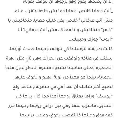
إلا أن يَضُمها بقوةٍ وهو يرجوها أن تتوقف بقوله:
_أنتِ معايا خلاص، معايا ومفيش حاجة هتقرب منك،
مش أنتِ عرفاني؟ خلاص بقى خليكِ معايا، متخافيش يا
“قـمر” متخافيش وأنا معاكِ، مش أنتِ عرفاني؟ أنا
“أيـوب” جوزك وحبيبك…
كانت طريقته تتوسلها كي تتوقف وحينها خمدت ثورتها،
سكنت في عناقه وتوقفت عن الحراك وهي تأنِ مثل الهرة
الصغيرة بعناق صاحبها تشكوه قسوة المطر بدون ملجأ
الحماية، بينما هو فهدأ من نوبة الهلع والخوف عليها،
لصبح أكبر شاغله أن تهدأ هي في حضرته وعناقه، ولج
“يـوسف” ورآها بعناق زوجها أهدأ مما كان يراها في
السابق، فاقترب منها وهي بين ذراعي زوجها وحينها مرر
كفه فوق وجنتها فانتفضت بخوفٍ وعادت برأسها