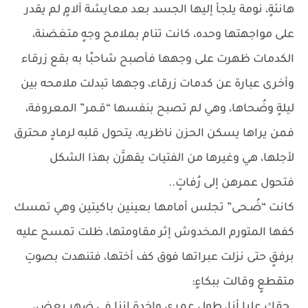
هانئةٍ، نومة يلجأ إليها الجسد بعد معايشة آلامٍ لم يقدر
على مواجهتها وحده، كانت تنام بملامح وجهٍ متغضنة،
الكدمات ظهرت على وجهها فأصبح شاحبًا به بقع زرقاء
وأخرى عبارة عن كدمات زرقاء، وجهها تبدلت ملامحه بين
ليلةٍ وضُحاها، وهي لم تصبح بنفسها “قـمر” المعروفة،
فمن يراها يسكن الحزن ناظريه، يتحول قلبه لرمادٍ محترق
لأجلها، هي وغيرها من الفتيات يقهرَّن بهذا الشكل
فتحول عمرهن إلى رُفاتٍ..
كانت “ضُـحى” تجلس أمامها بعينين باكيتين وهي تمسك
كفها المتورم المخدوش إثر مقاومتها، ظلت تمسح عليه
برفقٍ حتى نزلت عبراتها فوق كف أختها، فتنهدت بصوتِ
متقطعٍ وقالت ببكاءٍ:
_حقك عليا أنا، طول عمري واخدة إننا في ضهر بعض،