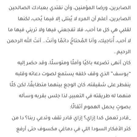
الصابرين، ورضا المؤمنين، وأن نقتدي بعبادك الصالحين
الصابرين، أعلم أن المرء لا يُبتلى إلا فيما يُحب، لكنها
لقلبي هي كل ما أحب، فلا تفجعني فيها ولا تريني فيها ما
لا أحب، أُناجيك، وأنا المُحتاجُ دائمًا وأنتَ.. أنتَ الله الرحمن
الرحيم..
كان أنهى تضرعه باكيًا وآملًا ومتوسلًا، وقد حضر إليه
“يـوسف” الذي وقف خلفه يستمع لصوت دعائه وقلبه
ينفطر على شقيقته، كان الوجع بينهما متطابقًا، لكن كلًا
منهما له طريقته في التعبير، لذا جلس بقربه وسأله
بصوتٍ يحمل الهموم أثقالًا:
_قادر تعمل كدا إزاي؟ إزاي قادر تقف وتدعي ربنا؟ دا من
كتر الأفكار السودا اللي في دماغي مكسوف حتى أرفع