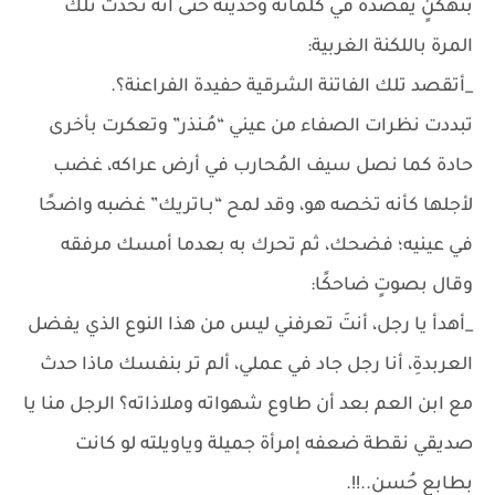
بتهكنٍ يقصده في كلماته وحديثه حتى أنه تحدث تلك
المرة باللكنة الغربية:
_أتقصد تلك الفاتنة الشرقية حفيدة الفراعنة؟.
تبددت نظرات الصفاء من عيني “مُـنذر” وتعكرت بأخرى
حادة كما نصل سيف المُحارب في أرض عراكه، غضب
لأجلها كأنه تخصه هو، وقد لمح “بـاتريك” غضبه واضحًا
في عينيه؛ فضحك، ثم تحرك به بعدما أمسك مرفقه
وقال بصوتٍ ضاحكًا:
_أهدأ يا رجل، أنتَ تعرفني ليس من هذا النوع الذي يفضل
العربدةِ، أنا رجل جاد في عملي، ألم تر بنفسك ماذا حدث
مع ابن العم بعد أن طاوع شهواته وملاذاته؟ الرجل منا يا
صديقي نقطة ضعفه إمرأة جميلة وياويلته لو كانت
بطابع حُسنٍ..!!.