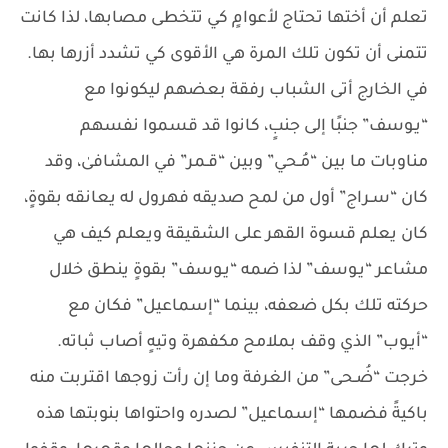
تعلم أن أختها تحتاج لأعوامٍ كي تتخطى مصابها، لذا كانت
تتمنى أن تكون تلك المرة هي الأقوى كي تشدد أزرها بها.
في الخارج أتى الشباب رفقة بعضهم ليكونوا مع
“يـوسف” جنبًا إلى جنبٍ، كانوا قد قسموا نفسهم
مناوبات ما بين “مُـحي” وبين “قـمر” في المشافىٰ، وقد
كان “سـراج” أول من لمح صديقه فهرول له يعانقه بقوةٍ،
كان يعلم قسوة القهر على الشقيقة ويعلم كيف هي
مشاعر “يـوسف” لذا ضمه “يـوسف” بقوةٍ ينطق خلال
حركته تلك بكل ضعفه، بينما “إسماعيل” فكان مع
“أيـوب” الذي وقف بملامح مكفهرة وتيهٍ أصاب ثباته.
خرجت “ضُـحى” من الغرفة وما إن رأت زوجها اقتربت منه
باكيةً فضمها “إسماعيل” لصدره واحتواها بنوبتها هذه