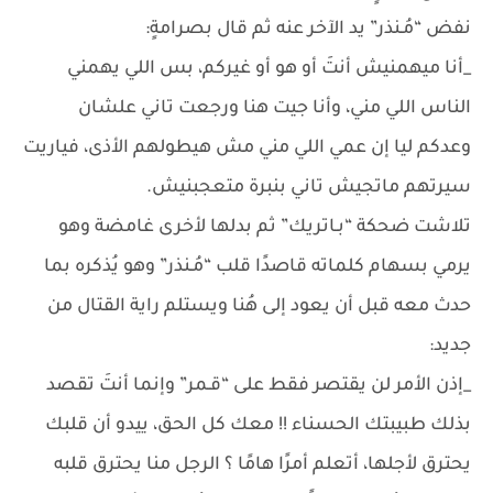
نفض “مُـنذر” يد الآخر عنه ثم قال بصرامةٍ:
_أنا ميهمنيش أنتَ أو هو أو غيركم، بس اللي يهمني
الناس اللي مني، وأنا جيت هنا ورجعت تاني علشان
وعدكم ليا إن عمي اللي مني مش هيطولهم الأذى، فياريت
سيرتهم ماتجيش تاني بنبرة متعجبنيش.
تلاشت ضحكة “بـاتريك” ثم بدلها لأخرى غامضة وهو
يرمي بسهام كلماته قاصدًا قلب “مُـنذر” وهو يُذكره بما
حدث معه قبل أن يعود إلى هُنا ويستلم راية القتال من
جديد:
_إذن الأمر لن يقتصر فقط على “قـمر” وإنما أنتَ تقصد
بذلك طبيبتك الحسناء !! معك كل الحق، ييدو أن قلبك
يحترق لأجلها، أتعلم أمرًا هامًا ؟ الرجل منا يحترق قلبه