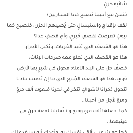
شائبة حزنٍ…
فنحن مع أحببنا نصبح كما المحاربين؛
نقف بإقدامٍ واستبسالٍ حتى يُصيبهم الحزن، فنصبح كما
بيوتٍ تعرضت لقصفٍ مُبرحٍ، وأي قصفٍ هذا؟
هذا هو القصف الذي يُقيد الحُريات، ويُكبل الأحرار،
هذا هو القصف الذي تعلو معه صرخات الإناث،
قصفٌ حل على البلد الآمنة؛ فحول كل شبرٍ بها لأرض
خوفٍ، هذا هو القصف المُبرح الذي ما إن يُصيب بلادنا
تتحول ذكرانا لأشواكٍ تنخر في نحرنا فنموت ألف مرةٍ
ومرةٍ لأجل من أحببنا..
كما نفعلها ألف مرةٍ ومرةٍ ولا تُقابلنا لمعة حزنٍ في
عينيهما..
فها هو بئر عيني ألقي نفسكِ به، وأعدكِ أنه سيغدو لكِ