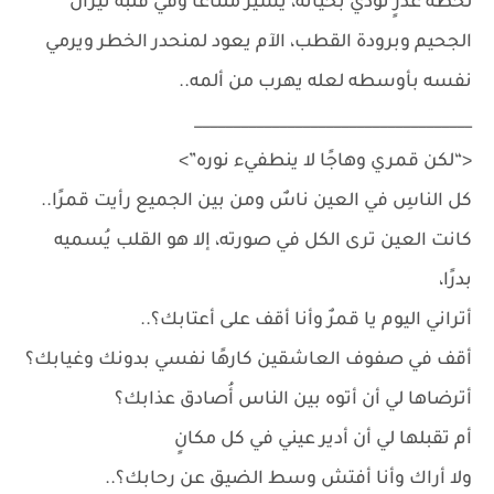
لحظة غدرٍ تودي بحياته، يسير ملتاعًا وفي قلبه نيران
الجحيم وبرودة القطب، الآم يعود لمنحدر الخطر ويرمي
نفسه بأوسطه لعله يهرب من ألمه..
____________________________________
<“لكن قمري وهاجًا لا ينطفيء نوره”>
كل الناسِ في العين ناسٌ ومن بين الجميع رأيت قمرًا..
كانت العين ترى الكل في صورته، إلا هو القلب يُسميه
بدرًا،
أتراني اليوم يا قمرٌ وأنا أقف على أعتابك؟..
أقف في صفوف العاشقين كارهًا نفسي بدونك وغيابك؟
أترضاها لي أن أتوه بين الناس أُصادق عذابك؟
أم تقبلها لي أن أدير عيني في كل مكانٍ
ولا أراك وأنا أفتش وسط الضيق عن رحابك؟..