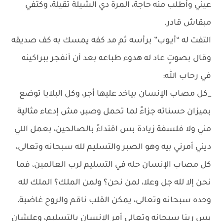
عيني وأطلب منه حاجة، المرة دي الشيلة تقيلة، وكتفي
مبقاش قادر.
التفت له “أيـوب” برأسه ثم مد كفه يمسك به كف صديقه
وقال بصوتٍ عاد له هدوء طباعه بعد أن أنفجر ببراكينه
في رحاب الله:
_كل مصاب الإنسان بياخد عليها أجر، وكل البلايا توضع
بميزان حسناته جزاءً لما تحمل وصبر، مش إدعاء مثالية
مني ولا فلسفة زيادة بس اقتداءً بالصالحين، بعمل اللي
ديني أمرني بيه وهو الصبر والتسليم لله سبحانه وتعالى،
كل مصاب الإنسان حله في التسليم لرب العالمين، فما
نحن إلا لله جل وعلا، لمن نحن؟ ولمن الملك؟ الملك لله
وحده سبحانه وتعالى، يمكن القلب ناقم والروح غاضبة،
بس ربنا سبحانه وتعالى أمر الإنسان بالتسليم، وعلشان