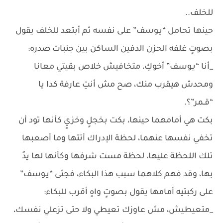
للخلف..
حينها تحامل “يـوسف” على نفسه ثم أبتعد للخلف يقول
بصوتٍ غلفه الحزن الدفين الساكن بين جنبات صدره:
_أنا “يـوسف” أخوكِ، متخافيش خلاص بقيتي معانا
ومحدش هيقرب منك، صح مش أنتِ عارفة كدا يا
“قـمر”؟.
بكت هي أمامهما حينها، بكت بخجلٍ وخزيٍ كأنها تود أن
تخفي نفسها عنهما، لحظة الإدراك أتتها وما أصعبها
تلك اللحظة عليها، لحظة مست شرفها وكأنها لها يدٌ
بها، وقد فهم كلاهما سبب هذا البكاء، فجثى “يـوسف”
على ركبتيه أمامها يقول بصوتٍ واهٍ أقرب للبكاء:
_متعيطيش، مش عاوزك تعيطي ولا حتى تزعلي نفسك،