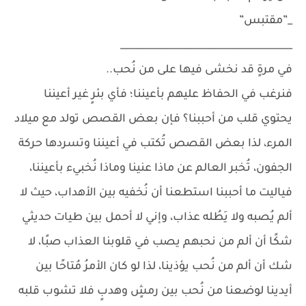
_”مقتبس”
____________________________________
في مرةٍ قد نخشى فيها على من نُحب..
فنرغب في الحفاظ عليهم بأعيننا؛ فأي بئرٍ غير أعيننا
يحتوي قلب من أحببنا؟ فإن بعض القصص تولد مع ميلاد
المرء، لذا بعض القصص تُكتب في أعيننا وتسردها حركة
الجفون، تُخبر العالم عن ماذا عنينا وماذا نُخبيء بأعيننا،
فياليت ما أحببنا استطعنا أن نُخفيه بين الأهداب، حيث لا
ألم يُصبه ولا يَطُله عذاب، وإني لا أحمل بين طيات حديثي
شكًا أن ألم من نحبهم يصب في قلوبنا العذاب صبًا، لا
شك أن ألم من نُحب يؤذينا، لذا لو كان الأمرُ مُتاحًا بين
أيدينا لوضعنا من نُحب بين رمشٍ وهدبٍ فلا تشوب قلبه