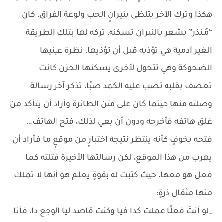
هكذا وترك الآخر يتلظى بنيرانٍ الحب ولوعة الفراق، كان
“مُـنذر” يشعر بالنيران تسكنه، تركه لها بتلك الطريقة
الغير آدمية هي تؤذيه قبل أن تؤذيها، نظرة عينيها
الضحوكة وهي تتحول لأخرى يسكنها الحزن كانت
تعصف بقلبه تصب عليه الكمد صبًا، تذكر آخر رسالة
وصلته منها حينما كان على متن الطائرة وأراد أن يتأكد من
غلق هاتفه فأخرجه ودون أن يعي لذلك، فتح الهاتف…
فتحه بخوفٍ كأنه ينتظر نتيجة اختبارٍ من موقعٍ ما فأراد أن
يهرب من هذا الموقع، لكن رسالتها الأخيرة قتلته كما
فعل هو معها، حيث كتبت له بقوةٍ يعلم هو أنها لا تملك
منها مثقال ذرةٍ:
_لو أنتَ فعلًا عملت كدا فيا وكنت قاصد ليا الوجع دا، فأنا