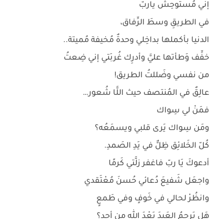
إني مُستوحِشٌ ياربّ
في الطريقِ وسطَ الرِّفاق،
الدنيا بأكملها بداخِلي وحدةٌ مُخيفة مُميتة..
خفِّف وَطأتها عليَّ وأدرِك غُربَتي إني ضِعتُ
من نفسي وضَللتُ الطريق!
عالِقٌ في المُنتصف حيث اللَّا شُعور…
فمَنْ لي سِواك
ومَن سِواك يَرى قلبي ويسمَعُه؟
كُلّ الخَلائِق ظِلٌّ في يَدِ الصَمدِ.
أدعوكَ يَا ربّ فاغفر زلَّتي كَرمًا
واجعَل شَفيعَ دُعائي حُسنَ مُعْتَقدي
وانظُرْ لحالي في خَوفٍ وفي طَمعٍ
هَل يَرحمُ العَبدَ بَعْدَ الله من أحد؟