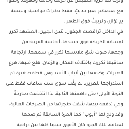
وترك لها حرية التنفيس عن حزنها وحالها وقهرها، وقفوا
مع بعضهم بغير حديثٍ، فقط نظرات مواسية، ولمسة
يدٍ تؤازر، وتربيتٌ فوق الظهر..
في الداخل تراقصت الجفون، تندى الجبين، المشهد تكرر،
لمساته الكريهة فوق جسدها، أنفاسه القريبة من
وجهها، صوت شق ملابسها تكرر في سمعها، ارتجافة
ساقيها تكررت باختلاف المكان والزمان، هلع قلبها، هرع
العبرات، وضعها بين أنياب الأسد وهي قطة صغيرة تم
استدراجها للعرين، لم يفُت سوى ست ساعات فقط على
النوبة الأولى؛ حتى داهمتها الثانية، لذا انتفضت صارخةً
وهي تدفعه بيدها، شقت حنجرتها من الصرخات العالية،
وقد ولج لها “أيـوب” كما المرة السابقة ثم ضمها
لعناقه، تلك المرة كان الأقوى حينما كلها بين ذراعيه