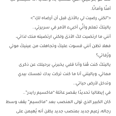
أمنًا وأمانًا.
<“لكني رضيت لي بالأذىٰ قبل أن أرضاه لكِ”>
ياليتكَ تعلم وأنِّي أخبيء الأمر في سريرتي..
أنني ما ارتضيت لكَ الأذىٰ ولكني ارتضيته منك لذاتي،
فهلا تظن أنني قسوت عليكَ وتجاهلت من عينيكَ موتي
ورُفاتي؟
ياليتكَ كنت هُنا وأنا قلبي يخبرني برحيلك عن ذكرى
مماتي، وياليتني أنا ما كنت تركت يدك تمسك بيدي
وتدخل لأرض حياتي..
في إيطاليا تحديدًا بقصر عائلة “ماكسيم رايدر”..
كان الكبير الذي تولى المنصب بعد “ماكسيم” يقف وسط
رجاله، زعيم جديد بمنصب جديد يظن أنه يُهيمن على