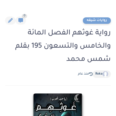
0
روايات شيقه
رواية غوثهم الفصل المائة
والخامس والتسعون 195 بقلم
شمس محمد
Roka
منذ عام