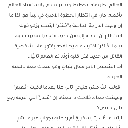
العالم بطريقته، تخطيط وتدبير يسعى لاستعباد العالم
بأكمله، كان في انتظار الخطوة الأخيرة كي يبدأ هو، لذا ما
إن ولجت الدراجة الخاصة بـ”مُـنذر” ابتسم بزهوٍ كونه
استطاع أن يجذبه إليه من جديد، فتح ذراعيه يرحب به،
بينما “مُـنذر” اقترب منه يصافحه بفتورٍ، عاد لشخصية
القاتل من جديد، قتل قلبه أولًا، ثم العالم ثانيًا..
أما الشخص الآخر فقال بثباتٍ وهو يتحدث معه باللكنة
العربية:
_قولت أنتَ مش هتيجي تاني هنا بعدما لاقيت “نَـعيم”
وعيشت معاه، كلامك دا معناه إن “مُـنذر” اللي أعرفه رجع
تاني خلاص؟.
ابتسم “مُـنذر” بسخريةٍ ثم رد عليه بجوابٍ غير مباشرٍ: