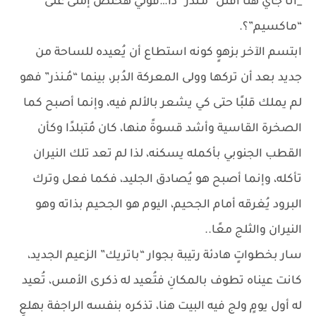
_أنا جاي هنا أقتل “مُـنذر” دا…قولي هخلص إمتى على
“ماكسيم”؟.
ابتسم الآخر بزهوٍ كونه استطاع أن يُعيده للساحة من
جديد بعد أن تركها وولى المعركة الدُبر، بينما “مُـنذر” فهو
لم يملك قلبًا حتى كي يشعر بالألم فيه، وإنما أصبح كما
الصخرة القاسية وأشد قسوةً منها، كان مُتبلدًا وكأن
القطب الجنوبي بأكمله يسكنه، لذا لم تعد تلك النيران
تأكله، وإنما أصبح هو يُصادق الجليد، فكما فعل وترك
البرود يُغرقه أمام الجحيم، اليوم هو الجحيم بذاته وهو
النيران والثلج معًا..
سار بخطواتٍ هادئة رتيبة بجوار “باتريك” الزعيم الجديد،
كانت عيناه تطوف بالمكانِ فتُعيد له ذكرى الأمس، تُعيد
له أول يومٍ ولج فيه البيت هنا، تذكره بنفسه الراجفة بهلعٍ