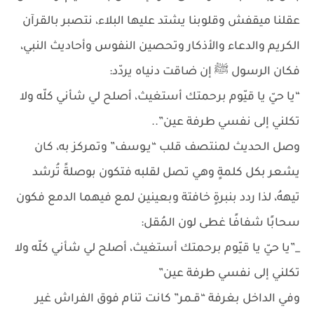
عقلنا ميقفش وقلوبنا يشتد عليها البلاء، نتصبر بالقرآن
الكريم والدعاء والأذكار وتحصين النفوس وأحاديث النبي،
فكان الرسول ﷺ إن ضاقت دنياه يردّد:
“يا حيّ يا قيّوم برحمتك أستغيث، أصلح لي شأني كلّه ولا
تكلني إلى نفسي طرفة عين”..
وصل الحديث لمنتصف قلب “يـوسف” وتمركز به، كان
يشعر بكل كلمةٍ وهي تصل لقلبه فتكون بوصلةً تُرشد
تيههُ، لذا ردد بنبرةٍ خافتة وبعينين لمع فيهما الدمع فكون
سحابًا شفافًا غطى لون المُقل:
_”يا حيّ يا قيّوم برحمتك أستغيث، أصلح لي شأني كلّه ولا
تكلني إلى نفسي طرفة عين”
وفي الداخل بغرفة “قـمر” كانت تنام فوق الفراش غير