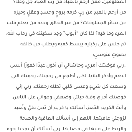
المخلوقين، فمن أرحم بالعباد من رب العباد جل وعلا؟
من أرحم بالعبدِ من ربٍ كرمه بروحٍ وجسدٍ وعقلٍ وميزه
عن سائر المخلوقات؟ من غير الخالق وحده من يعلم قلب
المرء وما فيه؟ لذا كان “أيـوب” وجد سكينته في رحاب الله،
ثم جلس على ركبتيه يبسط كفيه ويطلب من خالقه
بصوتٍ متوسلٍ:
_ربي فوضتك أمري، وحاشاني أن أكون عبدًا كفورًا أنسى
النعم وأذكر البلايا، لكني أطمع في رحمتك، رحمتك التي
وسعت كل شيءٍ وعسى قلبي تطله رحمتك، ربي إني
فوضتك أمري وقلة حيلتي وضعفي وهواني على الناس،
وأنتَ الكريم المُعز، أسألك يا كريم أن تمن عليَّ وتُعيد
لزوجتي عافيتها، اللهم إني أسألك العافية والصحة
والربط على قلبها في مصابها، ربي أسألك أن تمدنا بقوة