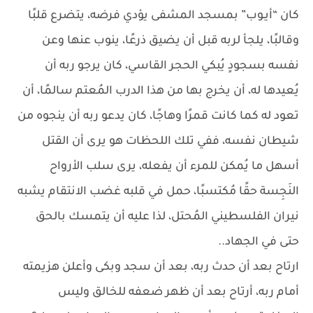
كان “أيـوب” بمسجد المشفى يؤدي فرضه، يتضرع قلبًا
وقالبًا، يلجأ لربه قبل أن يضيق ذرعًا، ينوب عنها وعن
نفسه بسجودٍ يُبكي الحجر القاسي، كان يرجو ربه أن
يُعيدها له، أن يخرج بها من هذا الدرب المُعتم سالمًا، أن
تعود له كما كانت قمرًا وهاجًا، كان يدعو ربه أن ينجوه من
شيطان نفسه، ففي تلك اللحظات هو يرى أن القتل
أسهل ما يُمكن للمرء أن يفعله، يرى سلب الأرواح
النَجِسة حقًا مُكتسبًا، حمل في قلبه غضب الانتقام يشبه
نيران الفلسطيني المُحتل، لذا عليه أن يتمسك بالحق
حتى في الجهاد..
ارتاح بعد أن حدث ربه، بعد أن سجد وبكى وأعلن هزيمته
أمام ربه، أرتاح بعد أن ظهر ضعفه للخالق وليس