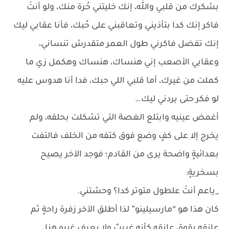
بشكرك من قلبي والله، إنك خليتني حُرة منك، ولو أنتَ
فاكر إنك كدا بتأذيني وتعاقبني على حُبك، فأنا عقابي ليك
إنك تفضل فاكرني طول العمر متقدرش تنساني،
وعقابي الأصعب إني هنساك، هنساك وهكمل زي ما
كملت من غيرك، أما قلبي اللي حبك، فدا أنا هدوس عليه
لو فكر حتى يردني ليك…
أغمض عينيه وابتلع الغصة التي تشكلت بحلقه، ولم
يخرج إلا على كفٍ وضع فوق كتفه من الخلف فالتفت
بعدائيةٍ واضحة يرى من القادم؛ فوجد الآخر يصيح
بسخريةٍ:
_ياعم أنتَ علطول متوتر كدا؟ وحشتني.
كان هذا هو “مارسيلينو” لذا أطلق الآخر زفرة راحةٍ ثم
عانقه بقوةٍ، عانقه كأنه غريبٌ ولا يعرف غيره هنا،