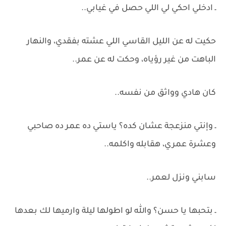
ـ ادخلي احكي لي اللي حصل في غيابي..
حكيت له عن الليل القاسي اللي عشته بفقدي، والنهار
الباهت من غير رؤياه، وحكت له عن عمر..
كان هادي وواثق من نفسه..
ـ وإنتي منزعجة عشان كده؟ ياستي ده عمر ده صاحبي
وعشرة عمري، هقابله واكلمه..
سابني ونزل لعمر..
ـ بتحبها يا حسن؟ والله لو اطولها ليلة وارميها لك بعدها