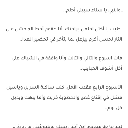
ـ والنبي يا سناء سبيني أحلم..
ـ طيب يا أختي احلمي براحتك، أنا هقوم أحط المحشي على
النار لحسن أكرم بيزعل لما بتأخر في تحضير الغدا..
فات اسبوع والتاني والتالت وأنا واقفة في الشباك على
أكل أشوف الحبايب..
الأسبوع الرابع فقدت الأمل، كنت ساكنة السرير، وياسين
فشل في إقناع عُمر، والخطوبة قربت وأما ببهت وبدبل
كل يوم..
لحد ما جه محمود ابن أختي سناء يوشوشني في ودني،