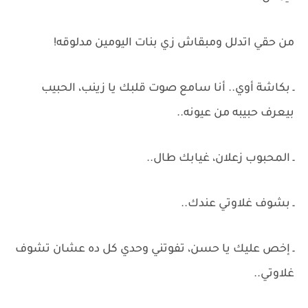
من حقي اتدلل ومبقاش زي بنات اليومين مدلوقه!
ـ بكاشة أوي.. أنا سامع صوت قلبك يا زينب، الحبيب
بيعرف حبيبه من عيونه..
ـ المحبوب زعلان، غيابك طال..
ـ بشوف غلاوتي عندك..
ـ إخص عليك يا حسن، تفوتني وحدي كل ده عشان تشوف
غلاوتي..