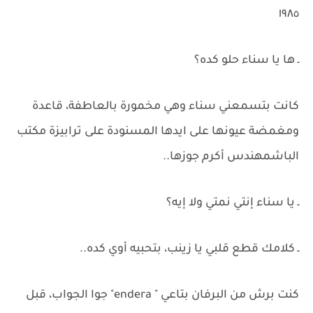
١٩٨٥
ـ ها يا سناء حلو كده؟
كانت بتسمعني سناء وهي مخمورة بالعاطفة، قاعدة
ومغمضة عيونها على ايدها المسنودة على ترابيزة مكتب
الباشمهندس أكرم جوزها..
ـ يا سناء إنتي نمتي ولا إيه؟
ـ كلامك قطع قلبي يا زينب، بتحبيه أوي كده..
كنت برش من البرفان بتاعي " endera" جوا الجواب، قبل