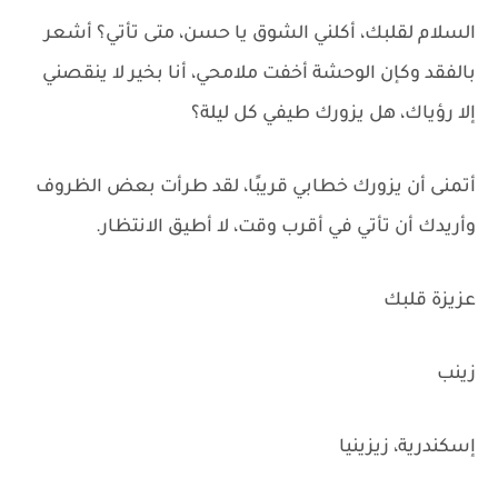
السلام لقلبك، أكلني الشوق يا حسن، متى تأتي؟ أشعر
بالفقد وكإن الوحشة أخفت ملامحي، أنا بخير لا ينقصني
إلا رؤياك، هل يزورك طيفي كل ليلة؟
أتمنى أن يزورك خطابي قريبًا، لقد طرأت بعض الظروف
وأريدك أن تأتي في أقرب وقت، لا أطيق الانتظار.
عزيزة قلبك
زينب
إسكندرية، زيزينيا