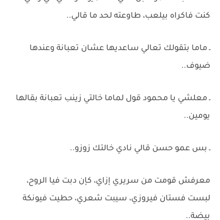
كنت فاكراه بيلعب، طاوعته لحد ما قالي..
ـ ماما بتقولك تعالي ساعديها عشان تعبانة وعندها
ضيوف..
ـ معلشي يا محمود قول لماما خالتي زينب تعبانة بقالها
يومين..
ـ بس عمو حسن قالي نادي خالتك زوزو..
معرفش قومت من سريري إزاي، كإن دبت فيا الروح،
لبست فستان فيروزي، سيبت شعري، حطيت فيونكة
بيضة..