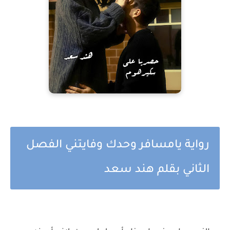
رواية يامسافر وحدك وفايتني الفصل
الثاني بقلم هند سعد