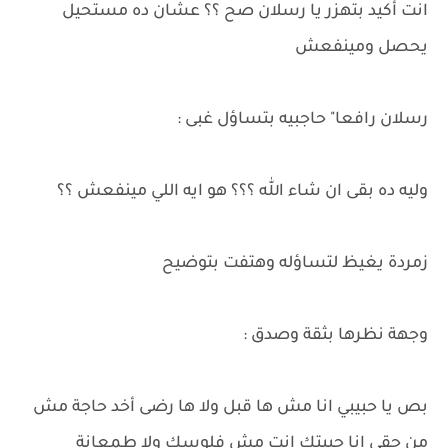
انت أكيد بتهزر يا رسلان صح ؟؟ عشان ده مستحيل
يحصل ومينفعش
رسلان رافعا" حاجبيه بتساؤل غبى :
وليه ده بقى ان شاء الله ؟؟؟ هو ايه اللي مينفعش ؟؟
زمردة يغيظ لتساؤله وهتفت بتوضيح
وجهة نظرها بثقة وصدق :
بص يا حبيبي انا مش ها قبل ولا ها رضى أخد حاجة مش
من حقى انا حبيتك انت مش فلوسك ولا طمعانة