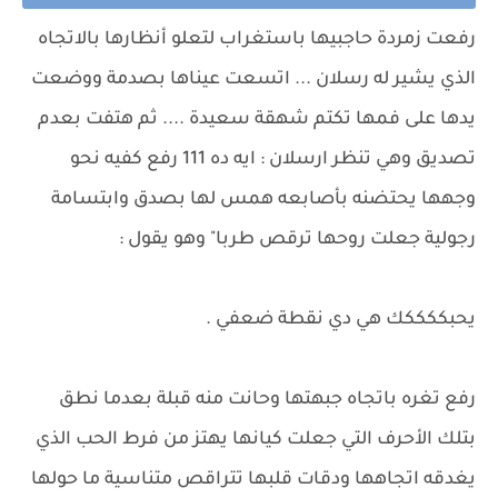
رفعت زمردة حاجبيها باستغراب لتعلو أنظارها بالاتجاه
الذي يشير له رسلان ... اتسعت عيناها بصدمة ووضعت
يدها على فمها تكتم شهقة سعيدة .... ثم هتفت بعدم
تصديق وهي تنظر ارسلان : ايه ده 111 رفع كفيه نحو
وجهها يحتضنه بأصابعه همس لها بصدق وابتسامة
رجولية جعلت روحها ترقص طربا" وهو يقول :
يحبككككك هي دي نقطة ضعفي .
رفع تغره باتجاه جبهتها وحانت منه قبلة بعدما نطق
بتلك الأحرف التي جعلت كيانها يهتز من فرط الحب الذي
يغدقه اتجاهها ودقات قلبها تتراقص متناسية ما حولها