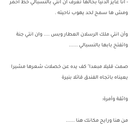
- انا عايز الدنيا بحالها تعرف ان انتي بالنسبالي خط أحمر
ومش ها سمح لحد يهوب ناحيته .
وأن انتي ملك الرسلان العطار وبس .... وان انتي جنة
واتفتح بابها بالنسبالي ......
صمت قليلا مبعدا" كف يده عن خصلات شعرها مشيرا
يعيناه باتجاه الفندق قائلا بنيرة
واثقة وأمرة:
من هنا ورايح مكانك هنا ......