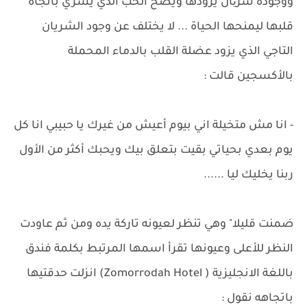
ووجوده شریان يزودها ويضخ الحب الذي يسري باتجاه
قلبها ليمنحها الحياة ... لا يختلف عن وجود الشريان
التاجي الذي يزود عضلة القلب بالدماء المحملة
بالأكسجين قالت :
- انا مش متخيلة اني بيوم أعيش من غيرك يا حبيبي انا كل
يوم بعدي بحياتي بقيت بتعلق بيك ويحبك أكثر من الأول
ربنا يخليك ليا ......
ضمنت قليلا" وهي تنظر لعيونه تاركة يده ومن ثم عاودت
النظر للأعلى وعيونها تقرأ اسمها المرتبط بكلمة فندق
باللغة الانجليزية ( Zomorrodah Hotel) انزلت حدقتيها
باتجاهه نقول :