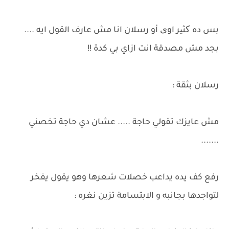
بس ده کثیر اوی أو رسلان انا مش عارف القول ايه ....
بجد مش مصدقة انت ازاي بي كدة !!
رسلان بثقة :
مش عايزك تقولي حاجة ..... عشان دي حاجة تخصني
.......
رفع كف يده يداعب خصلات شعرها وهو يقول يفخر
لتواجدها بجانبه و الابتسامة تزين نغره :