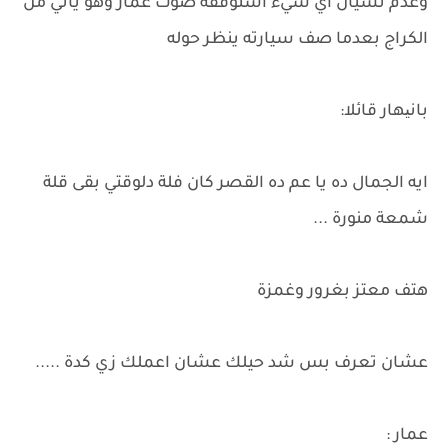
وعدم نسيان اي شيء استوقفه صوت عمار وهو يأتي من
الكراج بعدما صف سيارته ينظر حوله
بانیهار قائلا:
ايه الجمال ده يا عم ده القصر كان فلة دلوقتي بقى قلة
شمعة منورة ...
هتف معتز بغرور وغمزة
عشان تعرف بس شد حيلك عشان اعملك زي كدة .....
عمار :