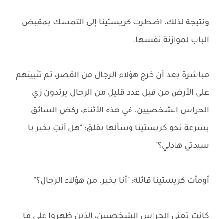
ونتيجة لذلك، اضطرت كريستينا إلى التمسك بمقبض
الباب لموازنة نفسها.
مباشرة بعد أن خرج هؤلاء الرجال من القصر، تم تثبيتهم
على الأرض من قبل عدد قليل من الرجال يرتدون زي
الحراس الشخصيين. في هذه الأثناء، ركض السائق
بسرعة نحو كريستينا وسألها بقلق: "هل أنتِ بخير يا
سيدتي هادلي؟"
أومأت كريستينا قائلة: "أنا بخير. من هؤلاء الرجال؟"
كانت تعني الحراس الشخصيين، الذين ظهروا على ما