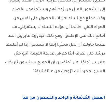
خطيبي سينحاز إلى شخص غريب؟ الرجال هكذا. يميلون
إلى الشعور بالملل من زوجاتهم ويستمتعون بقضاء
وقت ممتع مع نساء أخريات للحصول على نفس من
الهواء النقي. طالما أن هؤلاء النساء لا يستفزنني، فلا
أمانع ذلك على الإطلاق. ومع ذلك، تجاوزت غابرييل الحد
عندما حاولت أن تحل محلّي! إنها لا تستحق! إذا لم أعلمها
درسًا، فلن تعرف أبدًا كم هي عديمة القيمة! أنتِ مثل
غابرييل تمامًا. هل تعتقدين أن الجميع سينسون تاريخكِ
السيئ لمجرد أنكِ تزوجتِ من عائلة ثرية؟"
الفصل الثلاثمائة والواحد والتسعون من هنا