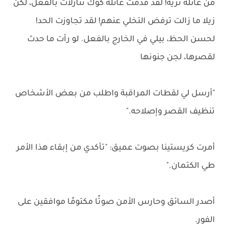
من عائلة ثرية! لقد قدمت عائلة كوك تنازلات بالفعل، لكن
زيلا ما زالت ترفض التخلي عنهم! لقد تجاوزت الحد!
لحسن الحظ، بيلي في الخارج بالفعل. لو رأت ما حدث
لقصرها، لجن جنونها
"أرسل لي لقطات المراقبة واطلب من بعض الأشخاص
تنظيف القصر وإصلاحه."
أمرت كريستينا بصوت عميق: "تأكدي من إبقاء هذا الأمر
طي الكتمان."
أصدر السائق وحارس الأمن صوتًا مكتومًا موافقين على
الفور.