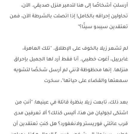
أرسلتِ أشخاصًا إلى هنا لتدمير منزل صديقي. الآن،
تحاولين إحراقه بالكامل! إذا اتصلت بالشرطة الآن، فمن
تعتقدين سيبدو سيئًا؟"
لم تشعر زيلا بالخوف على الإطلاق. "تلك العاهرة،
غابرييل، أغوت خطيبي. أنا فقط أرد لها الجميل بإحراق
منزلها. إنها محظوظة لأنني لم أرسل شخصًا لتشويه
سمعتها والقضاء على حياتها"، سخرت
بعد ذلك، تابعت زيلا بنظرة قاتلة في عينيها: "أنتِ من
اشتكى لجوليان من هذا، أليس كذلك؟ ألا تعرفين مدى
قرب عائلتي فوريستر ولانغفورد؟ هل كنتِ تعتقدين أن