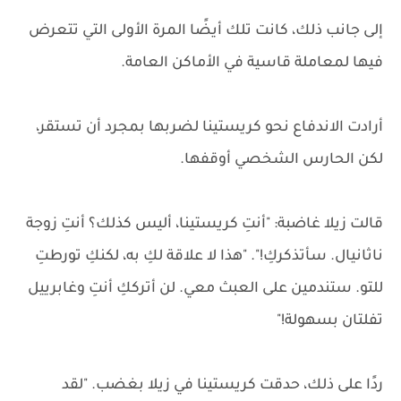
إلى جانب ذلك، كانت تلك أيضًا المرة الأولى التي تتعرض
فيها لمعاملة قاسية في الأماكن العامة.
أرادت الاندفاع نحو كريستينا لضربها بمجرد أن تستقر،
لكن الحارس الشخصي أوقفها.
قالت زيلا غاضبة: "أنتِ كريستينا، أليس كذلك؟ أنتِ زوجة
ناثانيال. سأتذكركِ!". "هذا لا علاقة لكِ به، لكنكِ تورطتِ
للتو. ستندمين على العبث معي. لن أترككِ أنتِ وغابرييل
تفلتان بسهولة!"
ردًا على ذلك، حدقت كريستينا في زيلا بغضب. "لقد