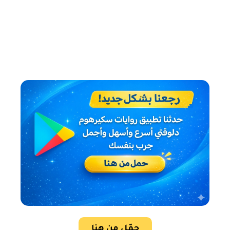
حمّل من هنا