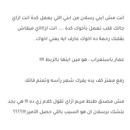
انت مش ابني رسلان من ابني اللي يعمل كدة انت ازاي
جالك قلب تعمل بأخوك كدة .... انت ازااااي مبقاش
بقلبك رحمة ده اخوك عارف ايه يعني اخوك .
عمار باستغراب : هو مين اينها بالزبط !!!!
رفع معتز كف يده يفرك شعر رأسه وتمتم قائلا:
مش مصدق طنط مریم ازاي تقول كلام زي ده !!! هي بجد
بتشك برسلان ان هو السبب باللي حصل الأمير !!!؟؟؟؟