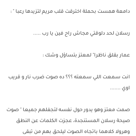
دامعة همست بحملة اخترقت قلب مريم لتزيدها رعبا " :
رسلان لحد دلوقتي مجاش راح فين يا رب .....
عمار بقلق ناظرا" لمعتز بتساؤل وشك :
انت سمعت اللي سمعته ؟؟؟ ده صوت ضرب نار و قريب
اوي .......
صمت معتز وهو يدور حول نفسه لتجفلهم جميعا " صوت
صيحة رسلان المستنجدة، عجزت الكلمات عن النطق
وهرولا كلاهما باتجاه الصوت ليلحق بهم من تبقى