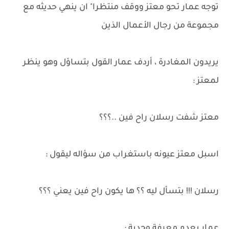
توجه عمار تحو معتز ووقف منتظرا" ان ينهي حديثه مع
مجموعة من رجال الأعمال الذين
يريدون المغادرة ، أردف عمار القول بتساؤل وهو ينظر
لمعتز :
معتز شفت رسلان راح فين ..؟؟؟
اسبل معتز عيونه باستغراب من سؤاله ليقول :
رسلان !!! بتسأل ليه ؟؟ ها يكون راح فين يعني ؟؟؟
عمار بعدم معرفة وجدية :