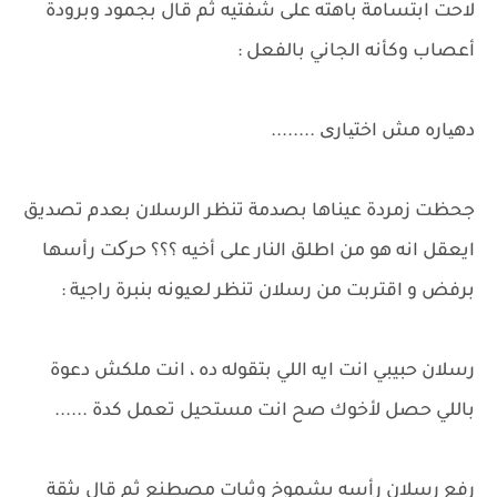
لاحت ابتسامة باهته على شفتيه ثم قال بجمود وبرودة
أعصاب وكأنه الجاني بالفعل :
دهیاره مش اختیاری ........
جحظت زمردة عيناها بصدمة تنظر الرسلان بعدم تصديق
ايعقل انه هو من اطلق النار على أخيه ؟؟؟ حرکت رأسها
برفض و اقتربت من رسلان تنظر لعيونه بنبرة راجية :
رسلان حبيبي انت ايه اللي بتقوله ده ، انت ملكش دعوة
باللي حصل لأخوك صح انت مستحيل تعمل كدة ......
رفع رسلان رأسه بشموخ وثبات مصطنع ثم قال بثقة