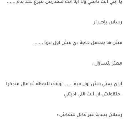
يا ابني انت ناسي ولا ايه انت منقدرش تتبرع لحد بدم ......
رسلان بإصرار
مش ها يحصل حاجة دي مش اول مرة .......
معتز بتساؤل :
ازاي يعني مش اول مرة ...... توقف للحظة ثم قال متذكرا
: متقولش ان انت اللي اديتني
رسلان بجدية غير قابل للنقاش :