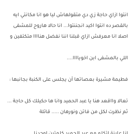
انتوا ازاي حاجة زي دي متقولهاش ليا هو انا مكانتي ايه
بالقصر ده انتوا اكيد انجننتوا... انا حالا هاروح للمشفى
اصلا انا معرفش ازاي قبلنا اننا نفضل هناااا متكتفين و
اللي بالمشفى ابن اخوياااا....
فطيمة مشيرة بعصاتها أن يجلس على الكنبة بجانبها :
تعالا وااقعد هنا يا عبد الحميد وانا ها حكيلك كل حاجة ...
ثم نظرت لكل من فاتن ونورهان ..... قائلة
انا عايزة اتكلم مع عبد الحميد كلمتين لوحدنا .........