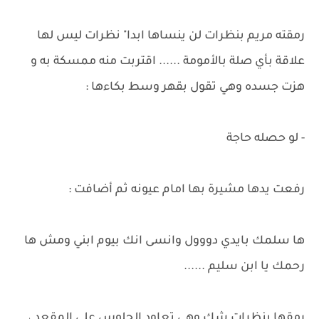
رمقته مريم بنظرات لن ينساها ابدا" نظرات ليس لها
علاقة بأي صلة بالأمومة ...... اقتربت منه ممسكة به و
هزت جسده وهي تقول بقهر وسط بكاءها :
- لو حصله حاجة
رفعت يدها مشيرة بها امام عيونه ثم أضافت :
ها سلمك بايدي دووول وانسى انك بيوم ابني ومش ها
رحمك يا ابن سليم ......
رمقها بنظرات شك وهي تعاود الجلوس على المقعد ،