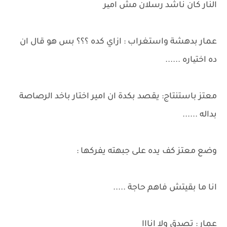
النار كان ناشد رسلان مش امیر
عمار بدهشة واستغراب : ازاي كده ؟؟؟ بس هو قال ان
ده اختیاره ......
معتز باستنتاج: يقصد بكدة ان امير اختار باخد الرصاصة
بداله ......
وضع معتز كف يده على جبهته يفركها :
انا ما بقيتش فاهم حاجة .....
عمار : تصدق ولا انااا