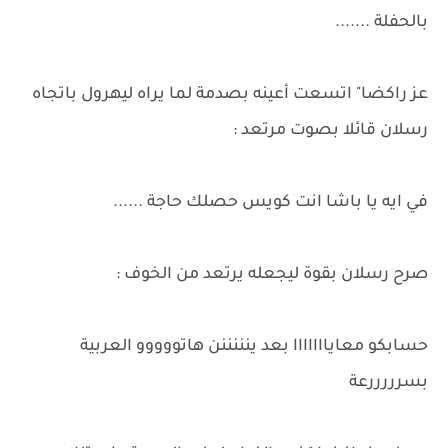
بالحفلة .......
عز راكضا" اتسعت أعينه بصدمة لما يراه ليهرول باتجاه
رسلان قائلا بصوت مرتعد :
في ايه يا باشا انت كويس حصلك حاجة ......
صرح رسلان بقوة ليجعله يرتعد من الخوف :
حسابكو معايااااااا بعد ينننننن هاتووووو العربية
بسرررررعة