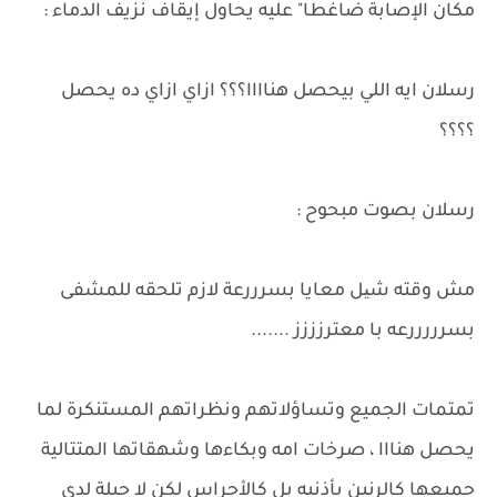
مكان الإصابة ضاغطا" عليه يحاول إيقاف نزيف الدماء :
رسلان ايه اللي بيحصل هناااا؟؟؟ ازاي ازاي ده يحصل
؟؟؟؟
رسلان بصوت مبحوح :
مش وقته شیل معايا بسرررعة لازم تلحقه للمشفى
بسرررررعه با معترزززز .......
تمتمات الجميع وتساؤلاتهم ونظراتهم المستنكرة لما
يحصل هنااا ، صرخات امه وبكاءها وشهقاتها المتتالية
جميعها كالرنين بأذنيه بل كالأجراس لكن لا حيلة لدى