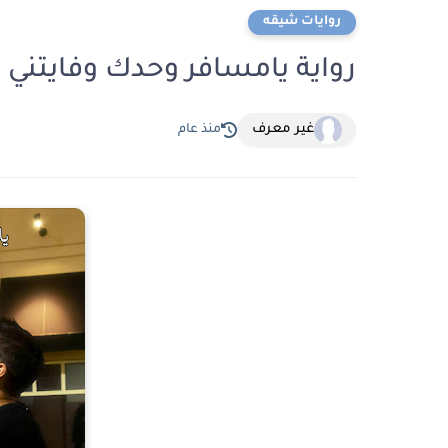
روايات شيقه
رواية يامسافر وحدك وفايتني الفصل الرا
غير معرف
منذ عام