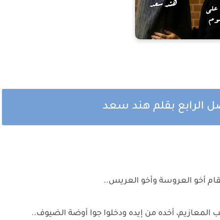
ل الرابع بقلم هند سعد
قام أخو العروسة وأخو العريس..
المعازيم، أخده من إيده ودخلوا جوا أوضة الضيوف..