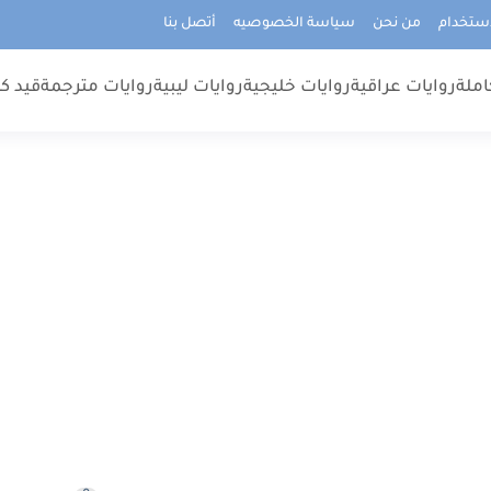
استخدام
من نحن
سياسة الخصوصيه
أتصل بنا
املة
روايات عراقية
روايات خليجية
روايات ليبية
روايات مترجمة
قيد كت