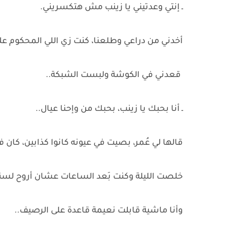
ـ إنتي وعدتيني يا زينب مش هتكسريني.
أخدني من دراعي وطلعنا، كنت زي اللي المحكوم عل
قعدني في الكوشة ولبست الشبكة..
ـ أنا بحبك يا زينب، بحبك من وإحنا عيال..
قالها لي عُمر، بصيت في عيونه كانوا كذابين، ك
خلصت الليلة وكنت بَعد الساعات عشان أروح لسناء
وأنا ماشية قابلت نعيمة قاعدة على الرصيف..