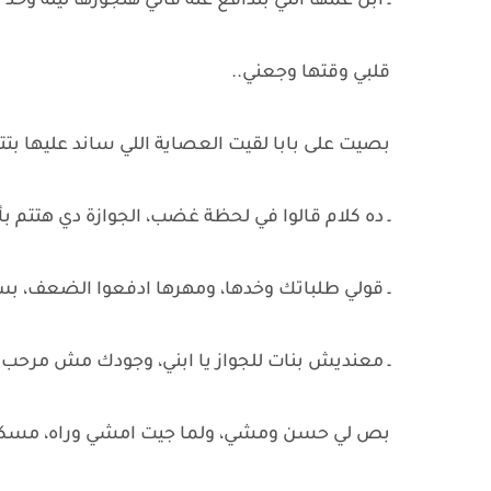
ـ ابن عمها اللي بتدافع عنه قالي هتجوزها ليلة و
قلبي وقتها وجعني..
بصيت على بابا لقيت العصاية اللي ساند عليها بت
ـ ده كلام قالوا في لحظة غضب، الجوازة دي هتتم ب
ـ قولي طلباتك وخدها، ومهرها ادفعوا الضعف، ب
ـ معنديش بنات للجواز يا ابني، وجودك مش مرحب 
بص لي حسن ومشي، ولما جيت امشي وراه، مسكني 