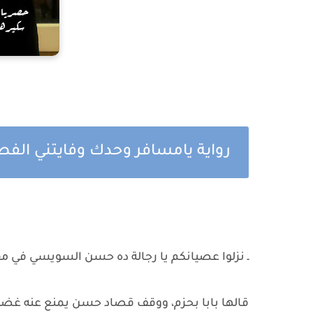
رواية يامسافر وحدك وفايتني الفص
ـ نزلوا عصيانكم يا رجالة ده حسن السويسي في م
قالها بابا بحزم، ووقف قصاد حسن يمنع عنه غضب 