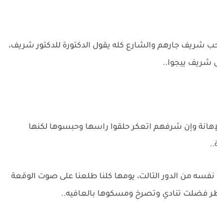
ب شريف جارهم والشارع كله يقول الدكتورة للدكتور شريف،
ل شريف ييجوا..
هانة وإن شرفهم اتعكر حلقوا راسها وحبسوها لكنها
.
فسه من الدور التالت، يومها كلنا طلعنا على صوت الوقعة
ظر فضلت تنادي وتصرخ ومسكوها بالعافيه..