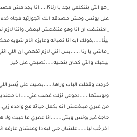
_هو انتي بتتكلمي بجد يا رنا؟!.....انا بجد مش مص
على يونس ومش مصدقه انك أتجوزتيه فجاه كده م
_اكتشفت ان انا وهو مننفعش لبعض واننا لازم نطل
بينًا.....بقولك ايه انا تعبانه وعايزه انام شويه 
_ماشي يا رنا ......بس انتي لازم تفهمي ان اللي ان
بيحبك وانتي كمان بتحبيه.....تصبحي على خير
خرجت وقفلت الباب وراها......بصيت علي يُسر اللي
وبوستها......دموعي نزلت غصب عني.....انا معندي
من غيري مينفعش انه يكمل حياته مع واحده زيي..
حاجة غير يونس وبنتي.......انا عمري ما حبيت ولا
اخر حُب ليا......علشان حبي ليه دا وعلشان عارفه ان