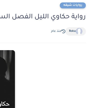
روايات شيقه
رواية حكاوي الليل الفصل السادس 6 بقلم رن
Roka
منذ عام