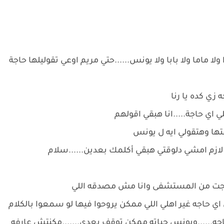
 ولا ماما ولا بابا ولا يونس......حتي مريم اوعي تقوليلها حاجة
ه زي كده يا رنا
 اي حاجة.....انا هبقي اقولهم
اعتها وهتقولي ايه ل يونس
ا لازم امشي دلوقتي هبقي أكلمك بعدين......سلام
خرجت من المستشفى وانا مش مصدقه اللي
 حاجه غير اهلي اللي ممكن يروحوا فيها لو سمعوا بالكلام
 حاجه......ويونس حياته ممكن توقف بعدي.......مكنتش عارفه