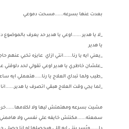
بعدت عنها بسرعه......مسحت دموعي
_لا يا هدير ......اوعي يا هدير حد يعرف بالموضوع دا
يا هدير
_يعني ايه يا رنا......انتي ازاي عايزه تخبي عنهم حاج
_علشان خاطري يا هدير اوعي تقولي لحد دلوقتي علي
_طيب ولما تبداي العلاج يا رنا.....هتعملي ايه س
_لما يجي وقت العلاج هبقي اتصرف يا هدير......ان
مشيت بسرعه ومهتمتش ليها ولا لكلامها......
سمعته......مكنتش خايفه علي نفسي ولا هاممني اي
دا......ويُسر بنتي ايه اللي هيحصلها لو انا حصلي