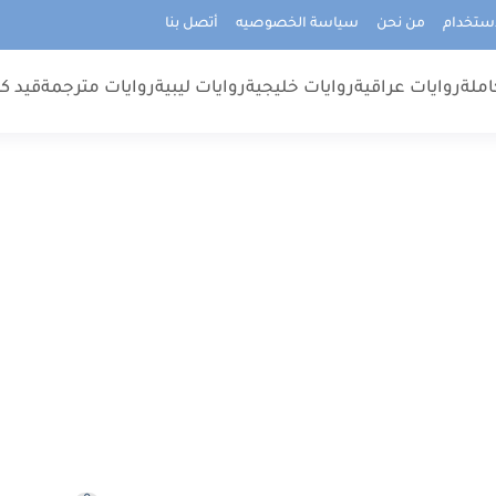
استخدام
من نحن
سياسة الخصوصيه
أتصل بنا
املة
روايات عراقية
روايات خليجية
روايات ليبية
روايات مترجمة
قيد كت