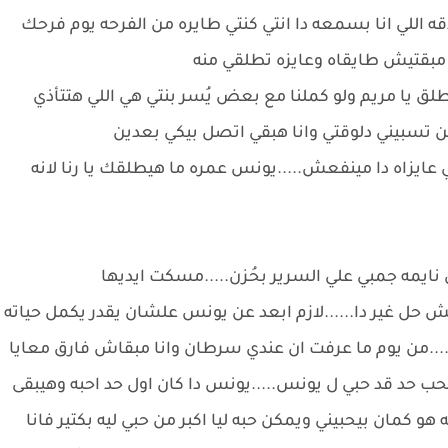
دقه اللي انا بسمعه دا انتي كنتي طايره من الفرحه يوم فرحك
بقتيش طايقاه وعايزه تطلقي منه
ق يا مريم ولو كملنا مع بعض يُسر بنتي هي اللي هتتأذي
ممكن تسبيني دلوقتي وانا هبقي اتصل بيكي بعدين
تي عايزاه دا مينفعش.....يونس عمره ما هيطلقك يا رنا لانه
 نايمه جمبي علي السرير بحُزن.....مسكت ايديها
ش حل غير دا......لازم ابعد عن يونس علشان يقدر يكمل حياته
...من يوم ما عرفت ان عندي سرطان وانا مبقاش فارق معايا
 هحب حد قد حبي ل يونس.....يونس دا كان اول حد احبه وهيبقى
ه هو كمان بيحبيني ويمكن حبه ليا اكبر من حبي ليه بكتير فانا