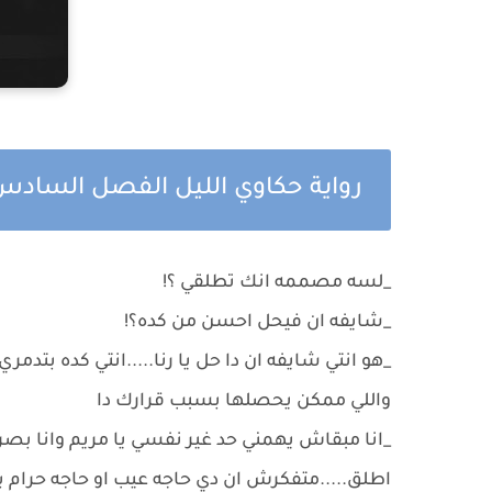
رواية حكاوي الليل الفصل الساد
_لسه مصممه انك تطلقي ؟!
_شايفه ان فيحل احسن من كده؟!
_هو انتي شايفه ان دا حل يا رنا.....انتي كده بتدم
واللي ممكن يحصلها بسبب قرارك دا
_انا مبقاش يهمني حد غير نفسي يا مريم وانا ب
اطلق.....متفكرش ان دي حاجه عيب او حاجه حرام 