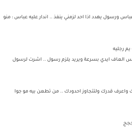
س ورسول يهدد اذا احد لزمني ينفذ .. اندار عليه عباس : منو
م رجليه
س العاف ايدي بسرعة ويريد يلزم رسول .. اشرت لرسول
 واعرف قدرك ولتتجاوز احدودك .. من تطعن بيه مو جوا
جججج