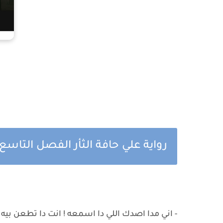
رواية علي حافة الثأر الفصل التاسع
- اني مدا اصدك اللي دا اسمعه ! انت دا تطعن بيه 