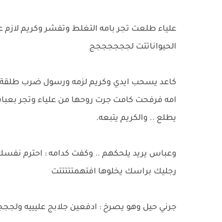
علياء طلعت تجر بامه التغلط وتفشر وكريم لازم عبا
الحيواناتتت لججججججج
كاعد يسحب ايدي وكريم لزمه ورسول ضرب طلقة ي
امه فرفحت كامت جرت روحها من علياء وتجر بعبا
يطلع .. والكريم يتبعه.
وعباس يريد يلحكهم .. وكفت كدامه : احترم نفسك
رجليك براسك يخلوها افتهمتتتتتت
جرني حيل وهو يصرخ : ادفعين جلابج عليييه ولج