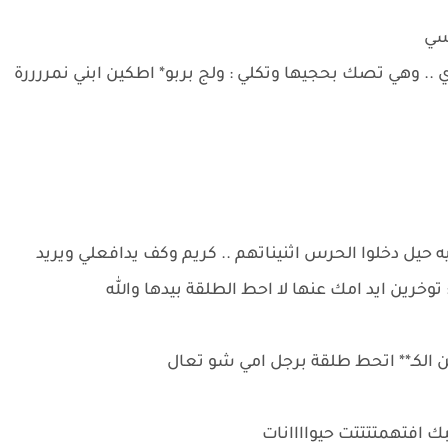
اسي
 وهي تصك بحجيها وتكلي : ولج بربو* اطكين ابني نمررررة
ه حيل دخلوا الحرس اثنيناتهم .. كريم وكف يدافعلي ويريد
رين ايد امك عنها لا احط الطلقة بيدها والله
 الكـ** اتحط طلقة برجل امي شو تعال
بك افتهمتتتتت حيواااانات