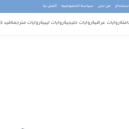
استخدام
من نحن
سياسة الخصوصيه
أتصل بنا
املة
روايات عراقية
روايات خليجية
روايات ليبية
روايات مترجمة
قيد كت