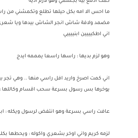
كمت ادفع بيه بجسمي وهو لازم اديه
ما احس الا امه بكل حيلها تطلع وتكمشني من ر
مضمد ولافة شاش انجر الشاش بيدها ويا شعري ..
اني اطكيييين ابنييييي
وهو لزم بديها : راسها راسعا يمممه ايدج
اني كمت اصرخ واريد افل راسي منها .. وهي تجر بي
يوخرها بس رسول بسرعة سحب اقسام وكاللها : توخ
عافت راسي بسرعة وهو انتفض لرسول ويكله : ابن
لزمه كريم واني اوخر بشعري واكوله : ويحطها بكل