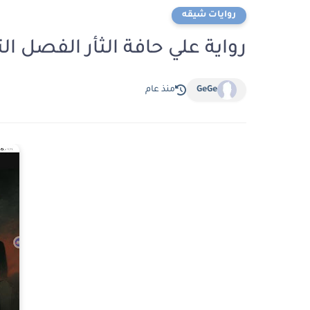
روايات شيقه
رواية علي حافة الثأر الفصل التاسع عش
GeGe
منذ عام