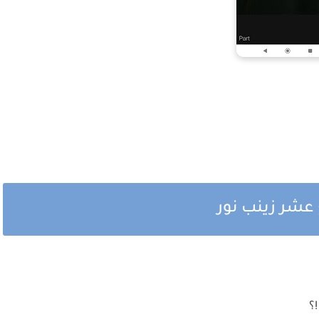
 عشر زينب نور
!؟