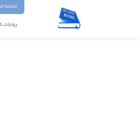
اتفاقية ال
روايات ك