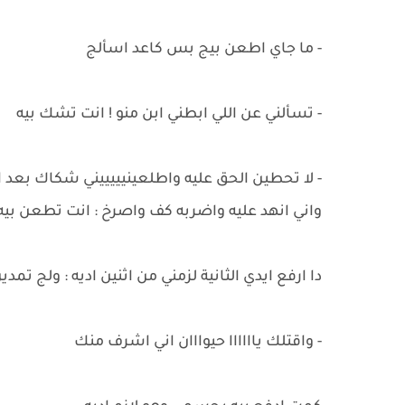
- ما جاي اطعن بيج بس كاعد اسألج
- تسألني عن اللي ابطني ابن منو ! انت تشك بيه
- لا تحطين الحق عليه واطلعينيييييني شكاك بعد ا
واني انهد عليه واضربه كف واصرخ : انت تطعن بيه 
دا ارفع ايدي الثانية لزمني من اثنين اديه : ولج تمدي
- واقتلك ياااااا حيوااان اني اشرف منك