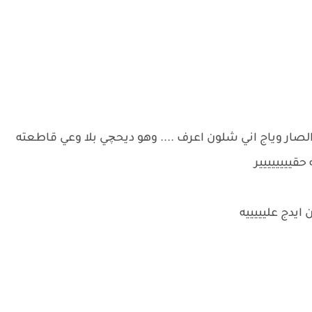
لصار وياج اني شلون اعرف .... وهو ديحچي بلا وعي قاطعته
حقيييييييير
ن ايدج عليييييه