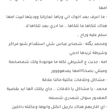
امها
- ما اعرف بعد اخوك اني وياها تعاركنا ووديتها لبيت امها
هناك تلكاها ما تلكاها .. ما ادري بعد تلكاها لا .
سلم عليه وراح ..
ومحمد يگله : شصاير عباس شني استقدام شنو مراكز
وشرطة تريدها احجي
امه : جذبت ع الشرطي تكله ما موجودة ولك شمصخمة
ومبتلي بصخاااامها يمدهوووور
- مشاكل وخلافات عائلية مالنا علاقة
محمد : يا مشاكل يا خلافات .. جاي يكلك الها ايد بقضية
المغدور سوان شمدري شسمه
- اي اقاربهم هناك باربيل انكتل وابوها وعائلته داخلين