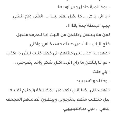
- يمه المرة حامل وين اوديها
- يا اني يا هي .. ما نظل بفرد بيت .... انشي ولج انشي
جيب الجنطة جدة يلااااا .
لمن ملابسهن وطلعن من البيت اجا للغرفة متخبل
فتح الباب : انت من صدك مهددة امي واختي
- مهددت احد .. بس كلتلهم اني فعلا قتلت ليش دا اكذب
- مو كايلتلهن ما راح اتردد اكتل شكو واخد يضوجني ..
- بلي كلت
- وهذا مو تهدييييد
- تهديد للي يضايقني يكف عن المضايقة ويحترم نفسه
بدل متطلب منهم يحترموني ويبطلون تعاملهم المجحف
بحقي .. تجي تحاسبنييييي