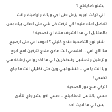
- بشنو ضايقتج ؟
- اني تركت ابويه يزعل حتى اجي وياك وارضيك وانت
تفضل امك عليه ! اني تركت كل شي حتى احظى بيك بس
بالمقابل اني مدا اشوف منك اي تضحية !
- شنو نوع التضحية عندج كليلي ؟ اعوف امي حتى ارضيج
هاااااي امي .. افتهمي انت عادي عندج تتركين امج ابوج
وتزعلين وتمشين وتنطكرين اني ما اكدر وامي زعلانة مني
ويا انت يا هي .. فتشوفيني وين حتى تكليلي انت ما جاي
تضحي !
اتركي عنج دور الضحية
حسي بالناس المقابيلج .. حسي اكو بشر جاي تتأذى
- بس اني ما اذيت احد