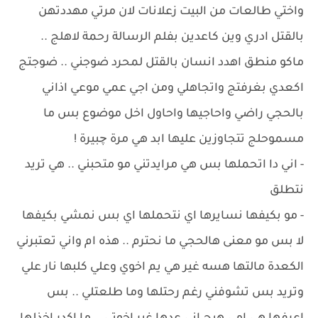
واختي طالعات من البيت زعلانات لان مرتي مهددتهن
بالقتل ادري وين كاعدين بفلم الرسالة رحمة لاهلج ..
ماكو منطق اهدد انسان بالقتل لمحرد ضوجني .. ضوجتج
اكعدي بغرفتج واتجاهلي ومن اجي عمي موعي اذاني
بالحجي راضي واحاجيها واحاول اخل موضوع بس ما
مسموحلج تتجاوزين عليها ابد هي مرة چبيرة !
- اني دا اتحملها بس هي مرايدتني مو متحبني .. هي تريد
نتطلق
- مو بكيفها نسايرها اي نتحملها اي بس نمشي بكيفها
لا بس مو معنى هالحجي ما نحترم .. هذه ام واني تعتبرني
الكعدة مالتها هسه غير هي يم اخوي وعلي كلبها نار علي
وتريد بس تشوفني رغم رحتلها وما طلعتلي .. بس