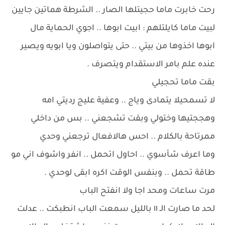
رحت خابرت ماما حجيتلها الصار .. الشرطة هماتين جايين
لبيت ماما كايلتلهم : ابيت ابوها .. اجوي الحماية مال
ابوها اخذوها من بيتي .. حتى يتواصلون ويا ابويه ويصير
عنده علم بامر الاستقدام ويتصرف .
بقت ماما تحجيلي
لا تسمحيلا يتمادى وياج .. وعفية عليج رديتي امه
وهججتيها وختولي وبقت تشجعني .. بس من داخلي
ممرتاحة بالكلام .. احس هالافعال ترجعني وحدي
وما اعرف شأسوي .. احاول اتحمل .. انفر واشوف اني مو
طاقة تحمل .. وبنفس الوقت اكره ابقى لوحدي .
مرت ساعات ومحد اجا ولا انفتح الباب
لحد ما صارت الـ ١١ بالليل سمعت الباب انطبكت .. عدلت