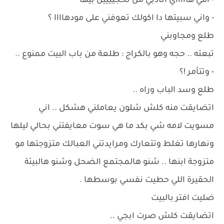
- امي هاااااي اتأدبي من تحجيييين بيها
- واني سبيتها دا اكولك تعوفني على مودهاااا ؟
طلع ومجاوبني
تبعته .. حجه وهو بالكراج : طلعة من باب البيت ممنوع ..
- وتتأمر !؟
طلع وسد الباب وراه ..
اتضايقت منه كلش شلون يعاملني هشكل .. اني
مسويت لامه شي بكد ما هي سوت معايفتني بحالي ليلها
ونهارها تغلط وتتعارك ومرايدتني العبالك متزوجتها مو
متزوجة ابنها .. شنو هالمجتمع الضحل وشنو هالبيئة
الحقيرة اللي حطيت نفسي بوسطها .
ضليت افتر بالبيت
اتضايقت كلش صرت ابجي ..