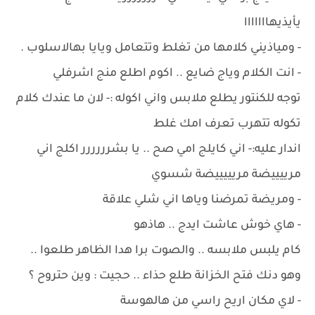
يأيذيهااااااا
- ومياذيني كلامها من تغلط وتتعامل ويايا بهالاسلوب .
- انت الكلام وياج ضايع .. اكوم اطلع منج اشرفلي
توجه للكنتور يطلع ملابس واني اكوله :- لان ما عندك كلام
تكوله تتهرب تعرف امك غلط
اندار عليه:- اني كايلج امي صح .. يا بشرررررر اكلج اني
مرييييضة مريييييضة شسوي
- ومريضة تمرضنا وياها اني شلي علاقة
- هاي خوش عاشت ايدج .. هاذهو
كام يلبس ملابسه .. والصوت برا هدا الظاهر طلعوا ..
وهو دنك فتح الخزانة طلع حذاء .. حجيت : وين حتروح ؟
- لاي مكان اريح راسي من هالهوسة