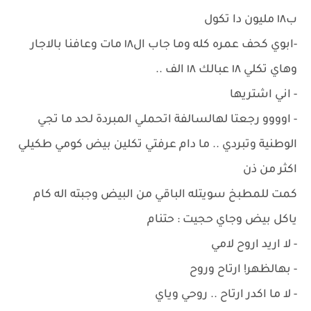
ب١٨ مليون دا تكول
-ابوي كحف عمره كله وما جاب ال١٨ مات وعافنا بالاجار
وهاي تكلي ١٨ عبالك ١٨ الف ..
- اني اشتريها
- اوووو رجعتا لهالسالفة اتحملي المبردة لحد ما تجي
الوطنية وتبردي .. ما دام عرفتي تكلين بيض كومي طكيلي
اكثر من ذن
كمت للمطبخ سويتله الباقي من البيض وجبته اله كام
ياكل بيض وجاي حجيت : حتنام
- لا اريد اروح لامي
- بهالظهر! ارتاح وروح
- لا ما اكدر ارتاح .. روحي وياي