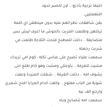
خليها ترجية بأذنچ .. لإن للصبر حدود
افتهمتييي .
بقن شاهقات نظراتهم عليه بدون مينطقن اي كلمة
تركتهن وطلعت افتريت بالحوش ما اعرف ليش بس
متضايقة .. دخلت للمطبخ فتحت الثلاجة طلعت مي
شربت رجعته ..
سمعت علياء تصيح على عباس تكله : كوم امي تريدك
مشيت للغرفة .. باوعتلي ومشت وهو كام طلع حتى
يشوف امه .. دخلت الغرفة .. شغلت المبردة وعفت
شوية من الباب مفتوح .. وكفت كدام المرايا افتح شعري
وارجع الف بيه
سمعت امه تتصايح وياه