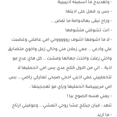
- وتهديدج ما اسمينه اذييييية
- بس رد فعل على اذيتها
- وراح نبقى بهالدوامة ما تفض ..
- انت تشوفني متشوفها
- لا ما اشوفها اشوف روووووحي امي عافتني وغضبت
علي وادعي .. عمي زعلان مني وخالي زعل واخوي متضايق
واختي زعلت واخذت جهالها ومشت .. كل هاي عدج مو
اذية .. اني من الاول كتلج عدي بس امي اتحمليها لا
تتحملييني عمي اذيني احجي صيحي تعاركي راضي .. بس
امي مرييييضة اتحمليها وياي مو تهججينها .
- يعني هسه الصوج بيا !
تنهد : فيان جبتلج عشا روحي اتعشي .. وعوفيني ارتاح
- ما اريد