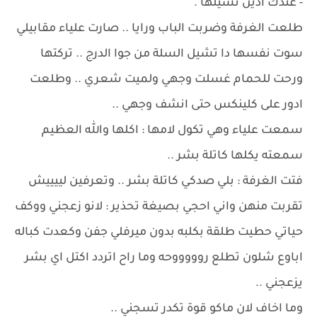
- عندك ادين تشيلها .
طلعت الغرفة وضربت الباب ورايا .. صارت علياء مقابيلي
سوت نفسها دا تشيل السلة من جوا الدرج .. تركتها
ورحت للحمام غسلت وجهي ولميت شعري .. وطلعت
ادور على كلينكس حتى انشف وجهي ..
سمعت علياء وهي تكول لامها : اكلها والله العظيم
سمعته يكلها كاتلة بشر ..
فتت الغرفة : بلي صدكي كاتلة بشر .. وتعرفين لييييش
تقربت منهن واني احجي بصيغة تحذير : لانو زعجني ووكف
حياتي حطيت طلقة بكلبه بدون ميرفلي جفن وكعدت كباله
اباوع شلون تطلع روووووحه وما راح اتردد اكتل اي بشر
يزعجني ..
وما اخاف لان ماكو قوة تكدر تسجني ..