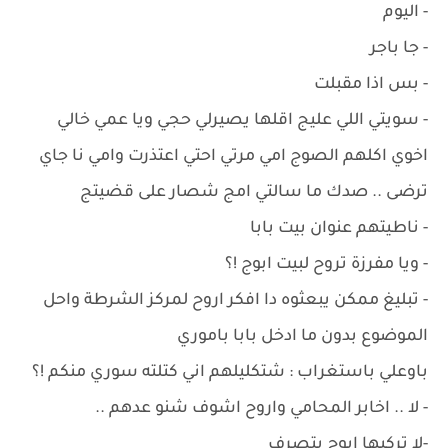
- اليوم
- جا باجر
- بس اذا مقبلت
- سويتي اللي عليج اقلها يصيرلي حجي ويا عمي خالي
اخوي اكلهم الصوج امي مرتي احتي اعتذرت وامي نا جاي
ترضى .. صدك ما سالتي امج شصار على قضيتج
- ناطيتهم عنوان بيت بابا
- ويا مفرزة تروح لبيت ابوج !؟
- تبليغ ممكن يبعثوه دا افكر اروح لمركز الشرطة واحل
الموضوع بدون ما ادخل بابا باموري
باوعلي باستغراب : شتكليلهم اني كتلته سوري منكم !؟
- لا .. اخابر المحامي واروح اشوف شنو عدهم ..
-لا تركيها ابوج يتصرف