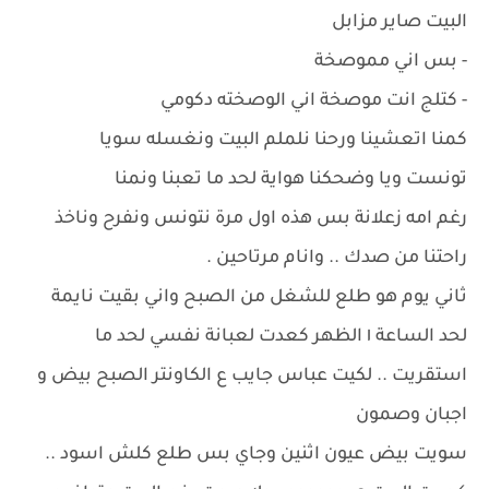
البيت صاير مزابل
- بس اني مموصخة
- كتلج انت موصخة اني الوصخته دكومي
كمنا اتعشينا ورحنا نلملم البيت ونغسله سويا
تونست ويا وضحكنا هواية لحد ما تعبنا ونمنا
رغم امه زعلانة بس هذه اول مرة نتونس ونفرح وناخذ
راحتنا من صدك .. وانام مرتاحين .
ثاني يوم هو طلع للشغل من الصبح واني بقيت نايمة
لحد الساعة ١ الظهر كعدت لعبانة نفسي لحد ما
استقريت .. لكيت عباس جايب ع الكاونتر الصبح بيض و
اجبان وصمون
سويت بيض عيون اثنين وجاي بس طلع كلش اسود ..