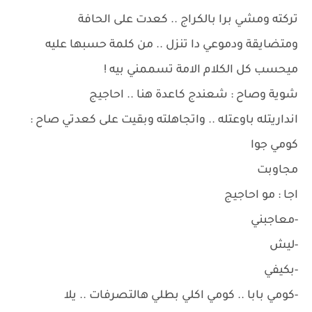
تركته ومشي برا بالكراج .. كعدت على الحافة
ومتضايقة ودموعي دا تنزل .. من كلمة حسبها عليه
ميحسب كل الكلام الامة تسممني بيه !
شوية وصاح : شعندج كاعدة هنا .. احاجيج
انداريتله باوعتله .. واتجاهلته وبقيت على كعدتي صاح :
كومي جوا
مجاوبت
اجا : مو احاجيج
-معاجبني
-ليش
-بكيفي
-كومي بابا .. كومي اكلي بطلي هالتصرفات .. يلا