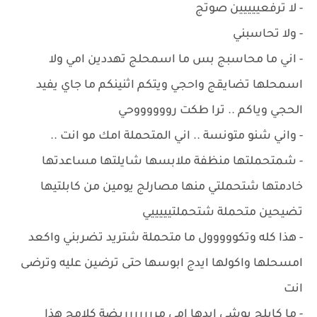
- لا ترفعييييين صوتج
- ولا تحاسبني
- اني ما محاسبج بس ما اسمحلج تهددين امي ولا
اسمحلها تضايقج واحجي ويتكم اثنينكم ما جاي يفيد
الحجي وياكم .. ترا طكت رووووووحي
- واني شنو متونسة .. اني المتحملة امك مو انت ..
- شمتحملتها منظفة ملابسها شايلتها مساعدتها
خادمتها شتحملتي منها مصارلج يومين من كابلتيها
تضيحين متحملة شتحملتيييييي
- هذا كله وتكووووول ما متحملة شتريد تضربني واكعد
امسحلها واكولها ايدج ابوسها حتى ترضين عليه وترضى
انت
- ما كايلج بوشي ايدها امي مررررررريضة كلامج هذا