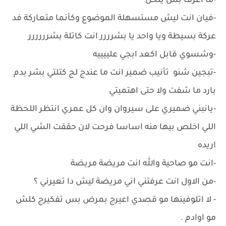
-ما اعرف بس ينحل
-فيان انت ليش مستسهلة الموضوع وكأنما متعاركة فد
عركة بسيطة ويا واحد يا بشرررر انت كاتلة بشرررررر
-وشسوي قابل اكعد ابجي علييييه
-تبجين شنو تأنيب ضمير انت ما عندج لج كتلتي بشر بدم
بارد ما شفت ولا حتى اهتميتي
-يانبني ضميري على سيروان وان كل عمري انتظر اللحظة
اللي اخلص بيها منه اساسا فرحت لان حققت الشي اللي
اريده
-انت مو صاحية والله انت مريضة مريضة
-من الاول انت عرفتني اني مريضة ليش دا تعيرني ؟
- لا اتلوفينها مو قصدي اعيرج بمرض بس تفكيرج كلش
مو اوادم .