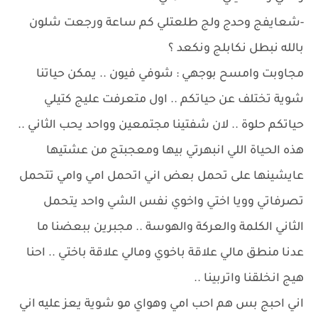
-شعايفج وحدج ولج طلعتلي كم ساعة ورجعت شلون
بالله نبطل نكابلج ونكعد ؟
مجاوبت وامسح بوجهي : شوفي فيون .. يمكن حياتنا
شوية تختلف عن حياتكم .. اول متعرفت عليج كتيلي
حياتكم حلوة .. لان شفتينا مجتمعين وواحد يحب الثاني ..
هذه الحياة اللي انبهرتي بيها ومعجبتج من عشتيها
عايشينها على تحمل بعض اني اتحمل امي وامي تتحمل
تصرفاتي وويا اختي واخوي نفس الشي واحد يتحمل
الثاني الكلمة والعركة والهوسة .. مجبرين ببعضنا ما
عدنا منطق مالي علاقة باخوي ومالي علاقة باختي .. احنا
هيج انخلقنا واتربينا ..
اني احبج بس هم احب امي وهواي مو شوية يعز عليه اني