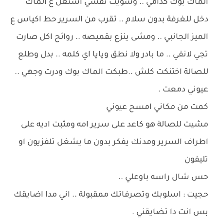
الماك بوك كدامي .. وسويت نفسي اشتغل ع الماك
دخل للغرفة بدون سلام .. تقرب من السرير حط اكياس ع
الميز الجانبي .. ومشى ينزع بقميصه .. روائح اكل صارت
تجي لانفي .. ما بادر ولا نطق ويايا اي كلمه .. بدل وطلع
للصالة اختنكت كلش ..طبكت الماك بوك ودرت وجهي ..
عيوني دمعت .
كمت من مكاني امسح عيوني
مشيت للصالة هو كاعد على سرير امه ومثبت اديه على
اطراف السرير ومدنك يفكر بدون ما يشغل تلفزيون او
تليفون
حس شال راسه باوعلي ..
حجيت : اسلوبك وتصرفاتك ممقبولة .. اني مدا اضايقك
بس انت دا تضايقني .