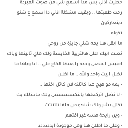
حطيت اذني بس مدا اسمع شي من صوت المبردة
رحت طفيتها .. وبقيت مشكلة اذني دا اسمع ع شنو
ديتعاركون
تكوله
ما ابقى هنا يمه شني جايزة من روحي
نعلت ابيك اعلى هالتربية الخايسة ولك هاي تاليتها وياك
اعبيس اتفضل وحدة زايعتها الكاع علي .. انا وياها ما
نضل ابيت واحد والله .. ما اظلن
- يمه مو هيج هذا كاتلته لان كاتل اختها ..
- لا تضل اتركعلها يالنكسسسس ولك ماخذلك بت
تكتل بشر ولك شنهو من ملة انتتتتتت
- وين رايحة هسه غير افتهم
- وعلي ما اطلن هنا وهي موجودة ابدددددد