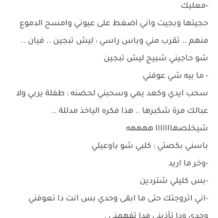
-معليك
حجيتها وبجيت واني اضغط على عيوني وامسح الدموع
منهم .. تقرب مني وباس راسي : ليش تبجين .. فيان ..
شو حاجيني شبيج ليش تبجين
- ما بيه شي عوفني
سحب ايدي وكعد يمي وسحبني لحضنه : طفلة يربي ولا
عبالك مرة شكبرها .. هذا فكره الياخذ مدللة ..
شيخلصهااااااا ههههه
باسني بكصتي : كلبي شو باوعيلي
-وخر ما اريد
-بس كليلي شتردين
-اني اتروجتك حتى ما ابقى وحدي بس انت دا تعوفني
وحدي ودا تأذيني مدا تفهمني .