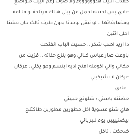
كعدت البيت هدووووووء ولا صوت رغم البيت متواضع
عادي بس احسه اجمل من بيتي هناك مرتاحة لو ما امه
ومضايقاتها .. لو نبقى لوحدنا بدون طرف ثالث جان عشنا
احلى اثنين
دا اريد اصب شكر .. حسيت الباب انفتحت
باوعت صار عباس كبالي وهو ينزع حذائه .. فزيت من
مكاني واني اكومله افتح اديه ابتسم وهو يكلي : عركان
عركان لا تشبكيني
- عادي
حضنته باسني : شلونج حبيبتي
هاي شنو مسوية اكل مطورين مطورين طاكتلج
بيضتيييين يوم للبرياني
ضحكت : تاكل