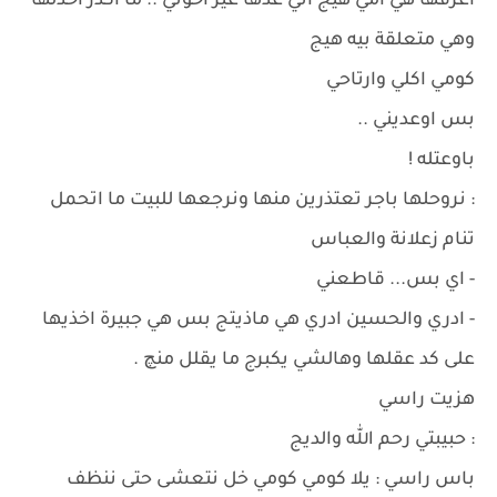
اعرفها هي امي هيج اني عدها غير اخوتي .. ما اكدر اخذلها
وهي متعلقة بيه هيج
كومي اكلي وارتاحي
بس اوعديني ..
باوعتله !
: نروحلها باجر تعتذرين منها ونرجعها للبيت ما اتحمل
تنام زعلانة والعباس
- اي بس... قاطعني
- ادري والحسين ادري هي ماذيتج بس هي جبيرة اخذيها
على كد عقلها وهالشي يكبرج ما يقلل منچ .
هزيت راسي
: حبيبتي رحم الله والديج
باس راسي : يلا كومي كومي خل نتعشى حتى ننظف