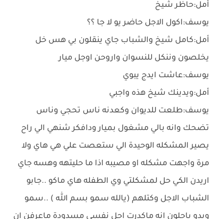
أمل:حاظر شيخ
يوسف:اكول الاجل حاضر يو ﻻ جا ؟؟
أمل:كامل شيخ والشباب جاي ينقلون بي هس خل
يخلصون وننكل للنسوان واروحن اوجل ميار
يوسف:عاشت ايدج يبوي
أمل:ويدينك شيخ هذه واجبي
يوسف:طلعت للديوان وكعدنه ناس تحجي وناس
تضحك وانه بالي مشغول بميار ودافكر شنهي الي راح
يصير المشكله الوحيدة الي ستعصت علي هي هاي وﻻ
مرة واجهت مشكله او مصيبه اذا ما حليتهه وهسه جاي
اريدن الكي حل لمشكلتي وي الطفله هاي ماكو ..جابو
الشباب الاجل وكتلهم (يالله سمو بسم الله ) ..سمو
وبدو ياجلون انه ماكدرت اجل نفسي مسدودة ماعرفن ان