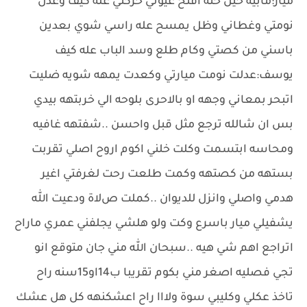
ميار:مابيه حيل حته افتح عيوني حركني عله كيف وعدل
نومتي وغطاني وظل يمسح عله راسي شوي بعدين
باسني من كصتي وكام طلع وسد الباب عله كيف
يوسف:عدلت نومت ميارتي وكعدت يمهه شويه ضليت
اتبحر بمعاني وجهه او بالاحرى بلوحه الي خربتهه بيدي
بس ان شالله ترجع مثل قبل واحسن ..شفتهه غافيه
ومحاسه ابتسمت وكلت خلني اكوم اروح اصلي تقربت
بستهه من كصتهه وكمت طلعت رحت لغرفتي اغير
هدمي واصلي وانزل للديوان ..كملت صﻻة ودعيت الله
يشفيلي ميار باسرع وكت ولو هلشي يجلفني عمري ماراح
اتراجع اهم شي هيه ..سبحان الله مني جان متوقع انو
تجي فصليه اصغر مني بكوم تقريبا ب14او15سنه راح
تاخذ عكلي وكليبي سوة وﻻاا راح اعشكنهه كل هل عشك