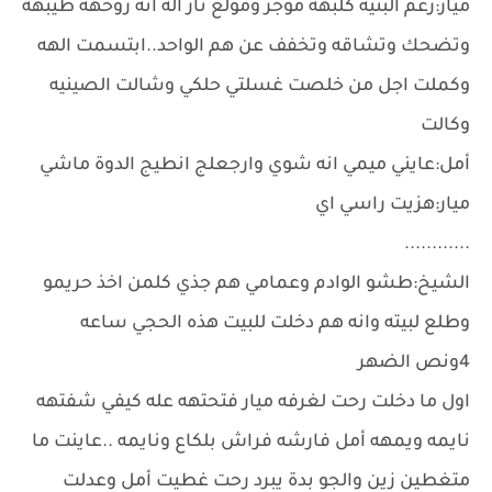
ميار:رغم البنيه كلبهه موجر ومولع نار اله انه روحهه طيبهه
وتضحك وتشاقه وتخفف عن هم الواحد..ابتسمت الهه
وكملت اجل من خلصت غسلتي حلكي وشالت الصينيه
وكالت
أمل:عايني ميمي انه شوي وارجعلج انطيج الدوة ماشي
ميار:هزيت راسي اي
............
الشيخ:طشو الوادم وعمامي هم جذي كلمن اخذ حريمو
وطلع لبيته وانه هم دخلت للبيت هذه الحجي ساعه
4ونص الضهر
اول ما دخلت رحت لغرفه ميار فتحتهه عله كيفي شفتهه
نايمه ويمهه أمل فارشه فراش بلكاع ونايمه ..عاينت ما
متغطين زين والجو بدة يبرد رحت غطيت أمل وعدلت