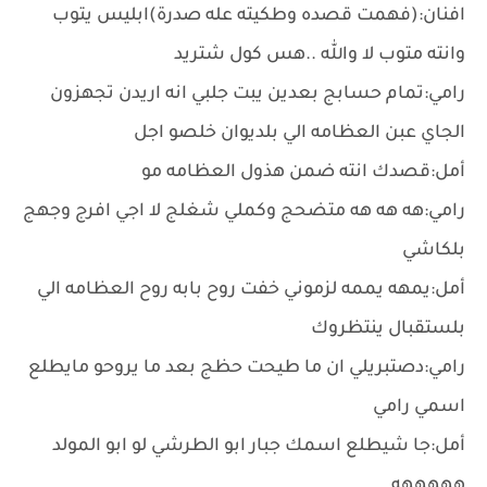
افنان:(فهمت قصده وطكيته عله صدرة)ابليس يتوب
وانته متوب ﻻ والله ..هس كول شتريد
رامي:تمام حسابج بعدين يبت جلبي انه اريدن تجهزون
الجاي عبن العظامه الي بلديوان خلصو اجل
أمل:قصدك انته ضمن هذول العظامه مو
رامي:هه هه هه متضحج وكملي شغلج ﻻ اجي افرج وجهج
بلكاشي
أمل:يمهه يممه لزموني خفت روح بابه روح العظامه الي
بلستقبال ينتظروك
رامي:دصتبريلي ان ما طيحت حظج بعد ما يروحو مايطلع
اسمي رامي
أمل:جا شيطلع اسمك جبار ابو الطرشي لو ابو المولد
هههههه