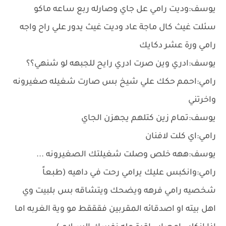
يوسف:وديت رامي عل جاي وصارله ربع ساعه ماكو
سئلت غيث كال ماجة عاد وديت غيث يدور علي راح واجه
رامي ورة عشر دكايك
يوسف:ادري وين صرت ادري رايح للجبهه لو شنهي؟؟
رامي:احمم حكك علي شيخ بس صارت شغيله صغيرونه
واخرتني
يوسف:تمام زين كتلهم يجهزن الجاي
رامي:اي كلت لافنان
يوسف:ههه خلص وصلت شغيلتك الصغيرونه ...
رامي:وانكبس عليك يرامي رحت في داهيه (طبعاً
شخصيه رامي فرهه ويضحك ويتشاقه بس بلبيت وي
اهل بيته او اصدقائه المقربين فقققط مو وية الغربه اما