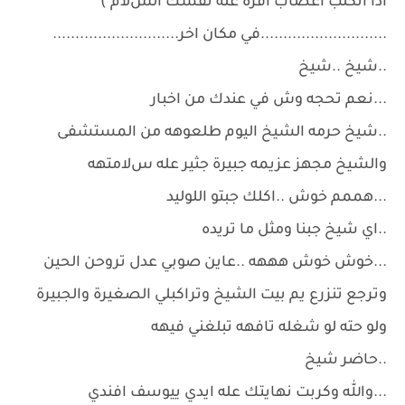
اذا انكلب اعصاب اقرة عله نفسك السﻻم )
............................في مكان اخر............................
..شيخ ..شيخ
...نعم تحجه وش في عندك من اخبار
..شيخ حرمه الشيخ اليوم طلعوهه من المستشفى
والشيخ مجهز عزيمه جبيرة جثير عله سﻻمتهه
...هممم خوش ..اكلك جبتو اللوليد
..اي شيخ جبنا ومثل ما تريده
...خوش خوش هههه ..عاين صوبي عدل تروحن الحين
وترجع تنزرع يم بيت الشيخ وتراكبلي الصغيرة والجبيرة
ولو حته لو شغله تافهه تبلغني فيهه
..حاضر شيخ
...والله وكربت نهايتك عله ايدي ييوسف افندي