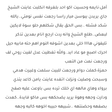
أمل:نايمه وحسيت اكو احد بلغرفه انكلبت عاينت الشيخ
جاي يريدن يبوسن ميار راسا رجعت نفس نومتي..يالله
شكد فشله ..بس الحق يقال شكلهم حلو سوة ﻻيكين
لبعض..طلع الشيخ وانه ردت ارجع انام بعدين تذكر
تليفوني هاااا خلي بعدين اشوفه النوم اهم حته مابيه حيل
احرك اصبع مو عاد ايد..والله تغطيت عدل لفيت روحي لف
ورجعت نمت من التعب
حمزة:كملت دوام ورجعت للبيت سلمت وغيرت هدمي
وسبحت وصليت ونزلت اتغده عاينت يامن كاعد يئذي
برواء وهاي مالهه اي خلك ترده بس باوعت عليه صفح
ودارت وجهه وهوة يريد يضحكهه بس ماكو فايدة..كعدت
بصفهه وحضنتهه ..شبيهه حبيبه اخوهه كالبه وجهه