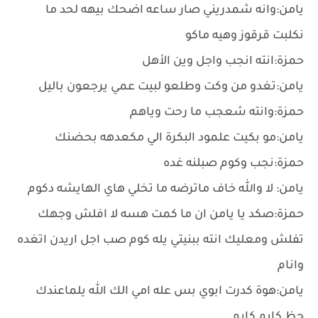
يامن:وانه شمدريني صار ساعه اضحك بيهه لحد ما
نكلبت قرقوز وهيه ماكو
حمزة:انته انجب واجل وين الأهل
يامن:تغدو من وكت وطلعو لبيت عمي يرجعون باليل
حمزة:وانته شعجب ما رحت وياهم
يامن:مو بكيت علمود البكرة الي مكعدهه بحضنك
حمزة:نجب وكوم صبلنه غده
يامن: ﻻ والله خاف ماترضه ما تخلي هاي الهايشه دكوم
حمزة:صكد يا يامن ان ما كمت هسه ﻻ افلش وجهك
تفلش ومعليك انته ببنيتي يله كوم صب اجل اريدن اتغده
وانام
يامن:هوة كدرت ابوي بس عله امي الك الله يلماعندك
حظ كايم كايم