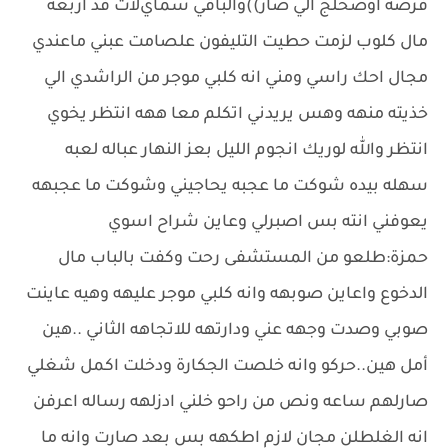
فرصه اوضحلج الي صار))والباقي سمايﻻت فد اربعه
مال كلوب لزمت حطيت التليفون علصامت عبني ماعندي
مجال احك راسي ومني انه كلبي موجر من الراشدي الي
خذيته منهه وهس يريدني اتكلم معا ههه انتظر يخوي
انتظر والله لوريك انجوم الليل بعز النهار عباله لعبه
سهله بيده شوكت ما عجبه يحاجيني وشوكت ما عجبهه
يعوفني انته بس اصبرلي وعاين شراح اسوي
حمزة:طلعو من المستشفى رحت وكفت بالباب مال
الدخوع واعاين صوبهه وانه كلبي موجر عليهه وهيه عاينت
صوبي وصدت وجهه عني ودارتهه للاتجاهه الثاني ..هين
أمل هين..حركو وانه خلصت الجكارة ودخلت اكمل شغلي
صارلهم ساعه ونص من راحو خلني ادزلهه رساله اعرفن
انه الغلطلن مجان ﻻزم اطكهه بس بعد صارت وانه ما