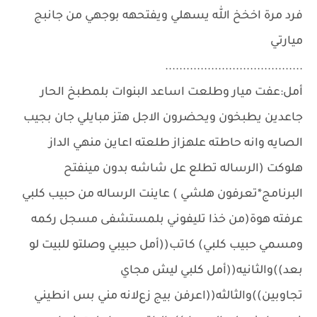
فرد مرة اخخخ الله يسهلي ويفتحهه بوجهي من جانبج
ميارتي
.......................................
أمل:عفت ميار وطلعت اساعد البنوات بلمطبخ الحار
جاعدين يطبخون ويحضرون الاجل هتز مبايلي جان بجيب
الصايه وانه حاطته علهزاز طلعته اعاين منهي الداز
هلوكت (الرساله تطلع عل شاشه بدون مينفتح
البرنامج*تعرفون هلشي ) عاينت الرساله من حبيب كلبي
عرفته هوة(من خذا تليفوني بلمستشفى مسجل ركمه
ومسمي حبيب كلبي) كاتب((أمل حبيبي وصلتو للبيت لو
بعد))والثانيه((أمل كلبي ليش مجاي
تجاوبين))والثالثه((اعرفن بيج زعﻻنه مني بس انطيني