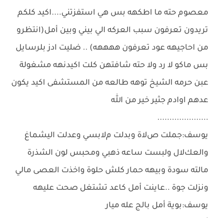
معصوم حته ما اطكهه بس هي استفزتني....اكيد كلكم
تريدون تعرفون سبب العركه الي بيني وبين أمل(انتظرو
من احاجيهه عود تعرفون ههههه) .. ضليت ادز بلرسايل
بس ماكو ﻻ رد وﻻ حته شافتهن كلت اكيدنهه مشغولة
عبن حرمه الشيخ توهه طالعه من المستشفى اكيد يكون
عدهم اوادم جثير خير من الله
.....................
يوسف:جملت صﻻة وبدلت مﻻبسي وعدلت اليشماغ
والعكﻻل ولبست ساعه ذهبي ومحبس لون الشذرة
مالته سودة وبيهه حمار كلش حلوة واخذت العصى مالي
ونزلت جوة ..عاينت أمل كاعد تشتغل صحت عليهه
يوسف:بوية أمل بالج عله ميار