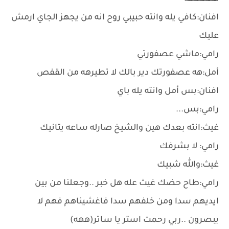
افنان:كافي يله وانته حبيبي روح انه من يجهز الجاي ارمش
عليك
رامي:ماشي عصفورتي
أمل:هه عصفورتك دير بالك لا تطيرهه من القفص
افنان:بس أمل وانته يله باي
رامي:بس...
غيث:انته بعدك هين والشيخ صارله ساعه يتانيك
رامي: ﻻ بشرفك
غيث:والله شبيك
رامي:طاح حضك غيث عله هل خبر ..وجعلنا من بين
ايديهم سدا ومن خلفهم سدا فاغشيناهم فهم ﻻ
يبصرون ..ربي رحمت استر يا ساتر(ههه)