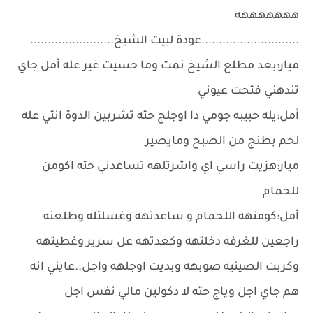
هههههههه
............................عودة لبيت الشيخ........................
ميار:بعد مطلع الشيخ نمت وما حسيت غير عله أمل جاي
تندهني فتحت عيوني
أمل:يله حبيبه جومي دا اوجلج حته تشربين الدوة انتي عله
لحم بطنج من الصبح ومايصير
ميار:هزيت راسي اي واشرتلهه تساعدني حته اكومن
للحمام
أمل:كومتهه اللحمام و ساعدتهه وغسلتله وطلعنه
راجعين للغرفه دخلتهه وكعدتهه عل سرير وغطيتهه
وكربت الصينيه صوبهه وبديت اوجلهه واجل..عايني انه
هم جاي اجل وياج حته ﻻ دكولين مالي نفس اجل