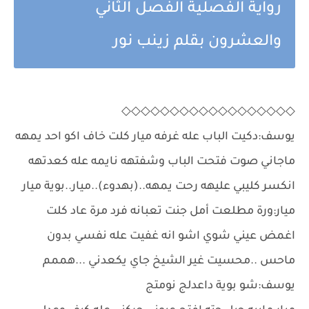
رواية الفصلية الفصل الثاني
والعشرون بقلم زينب نور
◇◇◇◇◇◇◇◇◇◇◇◇◇◇◇◇◇◇
يوسف:دكيت الباب عله غرفه ميار كلت خاف اكو احد يمهه
ماجاني صوت فتحت الباب وشفتهه نايمه عله كعدتهه
انكسر كليبي عليهه رحت يمهه..(بهدوء)..ميار..بوية ميار
ميار:ورة مطلعت أمل جنت تعبانه فرد مرة عاد كلت
اغمض عيني شوي اشو انه غفيت عله نفسي بدون
ماحس ..محسيت غير الشيخ جاي يكعدني ...هممم
يوسف:شو بوية داعدلج نومتج