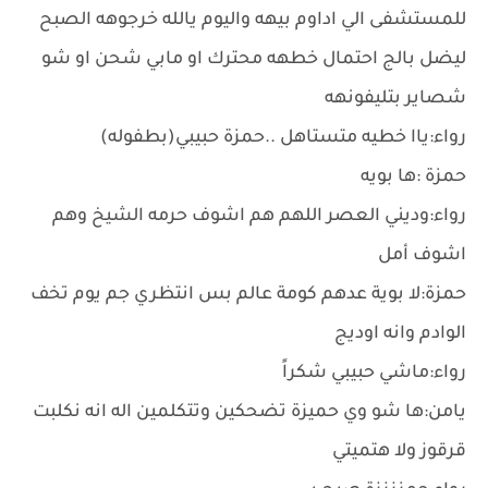
للمستشفى الي اداوم بيهه واليوم يالله خرجوهه الصبح
ليضل بالج احتمال خطهه محترك او مابي شحن او شو
شصاير بتليفونهه
رواء:ياا خطيه متستاهل ..حمزة حبيبي(بطفوله)
حمزة :ها بويه
رواء:وديني العصر اللهم هم اشوف حرمه الشيخ وهم
اشوف أمل
حمزة:ﻻ بوية عدهم كومة عالم بس انتظري جم يوم تخف
الوادم وانه اوديج
رواء:ماشي حبيبي شكراً
يامن:ها شو وي حميزة تضحكين وتتكلمين اله انه نكلبت
قرقوز وﻻ هتميتي