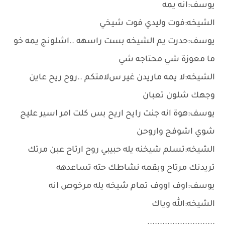
يوسف:انه يمه
الشيخه:فوت وليدي فوت شيخي
يوسف:حدرت يم الشيخه بست راسهه ..اشلونج يمه خو
ما معوزة شي محتاجه شي
الشيخه:ﻻ يمه ماريدن غير سﻻمتكم ..روح ريح عاين
وجهك شلون تعبان
يوسف:هوة انه جنت رايح اريح بس كلت امر اسير عليج
شوي اشوفج واروحن
الشيخه:تسلم شيخنه يله حبيبي روح ارتاح عبن مرتك
تريدنك مرتاح وبقمه نشاطك حته تساعدهه
يوسف:اوف اووف تمام شيخه يله مرخوص انه
الشيخه:الله وياك
...........................