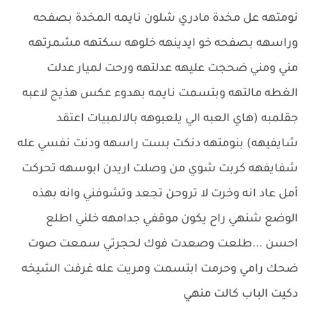
نومتهه عل مخدة مادري شلون نايمه المخدة بصفحه
وراسهه بصفحه خو ايدينهه خلوهه سكتهه مشمرتهه
مني ومني ضحجت عليهه عدلتهه ورحت لميار عدلت
الغطه مالتهه وبتسمت نايمه بهدوء عكس هذيج ﻻعبه
جقلمبه (هاي العبه الي يلعبوهه بالالمبيات اعتقد
شايفيهه) بنومتهه دنكت بست راسهه ودنت نفسي عله
شفايفهه كربت شوي من وصلت اريدن ابوسهه تحركت
أمل عاد انه وخرت ﻻ تروحن تجعد وتشوفني وانه بهذه
الوضع شنهي راح يكون موقفي جدامهه خلني اطلع
احسن ...طلعت وصعدت فوك لحجرتي سمعت صوت
ضحك رامي وحرمت ابتسمت ومريت عله غرفت الشيخه
دكيت الباب كالت منهي