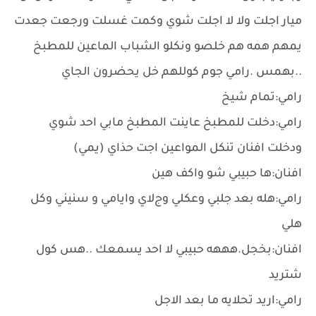
ميار اجلت وﻻ ﻻ اجلت شوي وكمت غسلت ورجعت جعدت
يمهم همه هم خلصو ونكلو الشباب الماعين للمطبخ
..بهمس .رامي جوم كوللهم خل يحضرون الجاي
رامي:تمام شيخ
رامي:دخلت للمطبخ عاينت المطبخ مابي احد شوي
ودخلت افنان تنكل المواعين اجت حذاي (يمي)
افنان:ها حبيبي شو واكف هين
رامي:هله بعد جلبي وعكلي وجﻻي وايامي و سنيني وكل
هلي
افنان:بخجل.هههه حبيبي ﻻ احد يسمعك ..هس كول
شتريد
رامي:اريد تحلايه ما بعد الاجل