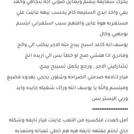
يحرك شفايفه يتمتم ويعاين صوبي اجه بتجاهي وكعد
يمي واخذ ايدي السليمه كام يحسب بيهه عاينت علي
مستغربه هوة عاين وافتهم سبب استغرابي ابتسم
بوجهيي وكال
يوسف:انه كاعد اسبح بيدج حته الاجر ينكتب الي والج
ومادري اذا هلشي صح او خطأ بس الي اريده انج
تشاركيني الاجر ..ورجع يكمل تسبيح بيدي
ميار:كﻻمه صدمني الصراحه وشلون يحجي بهدوء فضيع
ومبتسم والله يا يوسف انته وراك شغيله جايده وايد
وربي اليستر بس
▪▪▪▪▪▪▪▪▪▪▪▪▪▪▪▪▪▪▪▪
أمل:كعدت متكسره من التعب عاينت ميار نايمه وشكله
جاي تحلم عفتهه نايمه هيه هم خطي تعبانه ومتعذبه