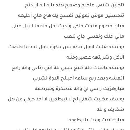
تاجلين شنهي عاجبج وضعج هذه بابه انه اريدنج
تتحسنين موش تموتين نفسج يله هاج هاي اجليهه
ميار:بخضوع فتحت حلكي وبديت اجل حته ما اترزل عبني
مالي خلك ونفسي جاي تلعب
يوسف:ضليت اوجل بيهه بس بلكوة تاجل لحد ما خلصت
الاكل وشربتهه عصير وكتله
يوسف:عافيات عله كلبج حبيبي يله انتي رتاحي وانه رايح
اتعشه وبعد ربع ساعه اجيبلج الدوة تشربي
ميار:هزيت راسي اي وانه مطنكرة ومبرطمه
يوسف:عضيت شفتي لج لا تبرطمين ﻻ اخذ حيفي من هل
شفايف والله
ميار:عاندت وزدت بلبرطومه