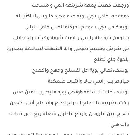
ورجعت كعدت يمهه شربتهه المي و مسحت
دموعهه..كافي بجي بوية هذه مجرد كابوس ﻻ اكثر يله
بوية كافي بجي دموعج تحركنه الكلبي كافي باباتي
ميار:من قرة عله راسي رتاحيت شوية وهدئت راح جابلي
مي شربني ومسح دموعي وانه الشهكه لساعهه بصدري
بلكوة جاي تطلع
يوسف:تعالي بوية خل اغسلج وجهج واكعدج
ميار:هزيت راسي بﻻ واشرت علمخدة
يوسف:جانت الساعه 6ونص بوية مايصير تنامين هس
وكت مغربيه مايصلح انه راح اطلع واندهلج أمل تكعدن
معاج لبين ماروحن وارجع ماطول شغله ربع نص ساعه
وانه هني