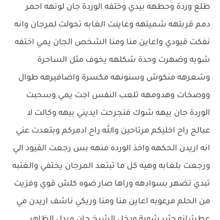
طلع وردة وحطهه بيدي وختفه الوردة جان لونهه احمر
دمم قربتهه شميتهه وعاينت الغابه تحولت لمرجان وانه
نفكت قيودي واعاين منا ومنا الشخص الجان يمي اختفه
شويه وضهرت وحدة شكلهه يخوف مثل الساحرة
وشعرهه منكوش وسنونهه مكسرة واضافيرهه طوال
ووصخات وهدومهه تلعب النفس اجت يمي وسحبت
الوردة جان بيهه شوك فنجرحت ايديني بيهه وكالت ﻻ
عبالج راح اخليكم مرتاحين والله راح ادمركم وبتعدت عني
انه اريدن الحكهه واخذ الورده منهه بس رجعت القيود الي
ورجعت بلغابه وهيه كل ما تبتعد المرجان يختفي والغتبه
تبدي تضهر بسوادهه وراها صار ضوه كلش قوي وفزيت
من الحلم مرعوبه اعاين منا ومنا وريكي ناشف اريدن مي
عطشانه جثير شوية ودخل الشيخ جان مبدل الظاهر