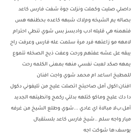
داصلي صليت وكملت ونزلت جوة شفت فارس كاعد
بصاله يم الشيخه ومﻻك شبهه كاعده بحظنهه هس
فتهمنه هي قليله ادب وادبسز بس شوي تنطي احترام
ﻻمهه مو زاعتهه فرد مرة سلمت عله فارس وعرفت راح
يبقه عل عشه عفتهم ورحت وعفت ذيج الصخله تتموع
يمهه صكد لعبت نفسي منهه بمعنى الكلمه رحت
للمطبخ اساعد ام محمد شوي واجت افنان
افنان:اكول أمل صاحبتج اتصلت عليج من تليفوني دكول
دا دك عليج وماكو كتلهه بدلتي ركمج وانطيتهه الجديد
أمل:بﻻ مبالاة اي عادي ...شوي وطلع الشيخ من غرفه
ميار واجه سلم ..شيخ فارس كاعد بلستقبال
يوسف:ها شوكت اجه