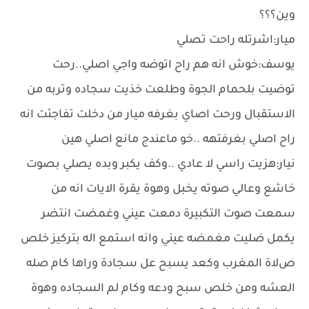
وين؟؟؟
ميار:اشرتله راحت تصلي
يوسف:خوش انه هم راح اتوضه واجي اصلي..رحت
توضيت بلحمام الجوة وطلعت خذيت سجاده وتربه من
الاستقبال ورحت اصاي بغرفه ميار من دخلت تفاجئت انه
راح اصلي بغرفتهه ..خو ماعندج مانع اصلي هين
نيار:هزيت راسي ﻻ عادي ..وكف يكبر وبده يصلي بصوت
خاشع وعالي صوته يخبل وهوة يقرة الايات انه من
سمعت صوت التكبيرة دمعت عيني وغمضت انتضر
يكمل ضليت مغمضه عيني وانه استمع اله بتركيز خلص
صﻻة المغرب وكعد يسبح عل سجادة وراها كام صله
العشه ومن خلص سبح ودعه وكام لم السجاده وهوة