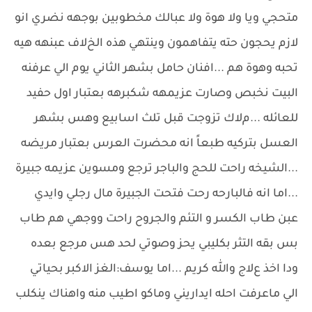
متحجي ويا وﻻ هوة وﻻ عبالك مخطوبين بوجهه نضري انو
ﻻزم يحجون حته يتفاهمون وينتهي هذه الخﻻف عبنهه هيه
تحبه وهوة هم ...افنان حامل بشهر الثاني يوم الي عرفنه
البيت نخبص وصارت عزيمهه شكبرهه بعتبار اول حفيد
للعائله ...مﻻك تزوجت قبل تلث اسابيع وهس بشهر
العسل بتركيه طبعاً انه محضرت العرس بعتبار مريضه
...الشيخه راحت للحج والباجر ترجع ومسوين عزيمه جبيرة
...اما انه فالبارحه رحت فتحت الجبيرة مال رجلي وايدي
عبن طاب الكسر و التئم والجروح راحت ووجهي هم طاب
بس بقه التثر بكليبي يحز وصوتي لحد هس مرجع بعده
ودا اخذ عﻻج والله كريم ...اما يوسف:الغز الاكبر بحياتي
الي ماعرفت احله ايداريني وماكو اطيب منه واهناك ينكلب