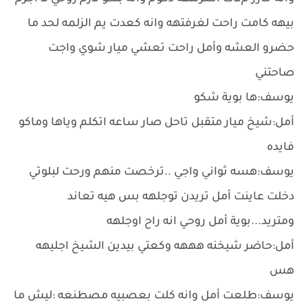
بيهه كامت راحت لغرفتهه وانه كعدت يم الزلمه لحد ما
حضرو العشه وأمل راحت تعشي ميار شوي واجت
صاحتني
يوسف:ها بوية شكو
أمل:شيخ ميار متقبل تاحل صار ساعه اتكلم وياها وماكو
فايده
يوسف:هسه ثواني واجي ..ترخصت منهم ورحت لبلوتي
دخلت عاينت أمل تريدن توجلهه بس هيه تعاند
ومتريد...بوية أمل روحي انه راح اوجلهه
أمل:حاضر شيخنه هههه وكعتي بيدين الشيخ اجليهه
هس
يوسف:طلعت أمل وانه كلت بعصبيه مصطنعه :ليش ما