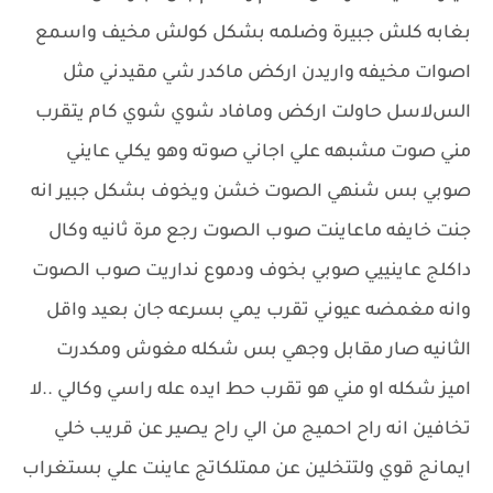
بغابه كلش جبيرة وضلمه بشكل كولش مخيف واسمع
اصوات مخيفه واريدن اركض ماكدر شي مقيدني مثل
السﻻسل حاولت اركض ومافاد شوي شوي كام يتقرب
مني صوت مشبهه علي اجاني صوته وهو يكلي عايني
صوبي بس شنهي الصوت خشن ويخوف بشكل جبير انه
جنت خايفه ماعاينت صوب الصوت رجع مرة ثانيه وكال
داكلج عاينييي صوبي بخوف ودموع نداريت صوب الصوت
وانه مغمضه عيوني تقرب يمي بسرعه جان بعيد واقل
الثانيه صار مقابل وجهي بس شكله مغوش ومكدرت
اميز شكله او مني هو تقرب حط ايده عله راسي وكالي ..ﻻ
تخافين انه راح احميج من الي راح يصير عن قريب خلي
ايمانج قوي ولتتخلين عن ممتلكاتج عاينت علي بستغراب