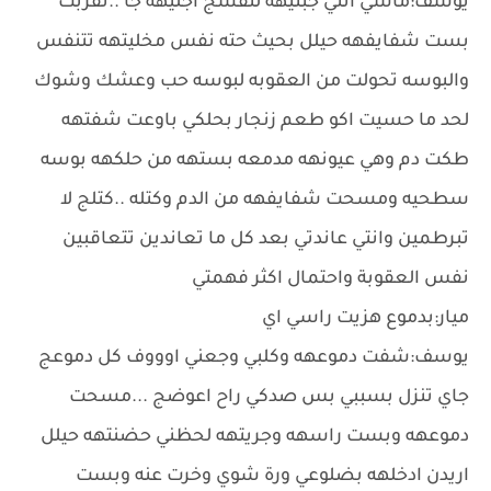
يوسف:ماشي انتي جبتيهه لنفسج اجليهه جا ..تقربت
بست شفايفهه حيلل بحيث حته نفس مخليتهه تتنفس
والبوسه تحولت من العقوبه لبوسه حب وعشك وشوك
لحد ما حسيت اكو طعم زنجار بحلكي باوعت شفتهه
طكت دم وهي عيونهه مدمعه بستهه من حلكهه بوسه
سطحيه ومسحت شفايفهه من الدم وكتله ..كتلج ﻻ
تبرطمين وانتي عاندتي بعد كل ما تعاندين تتعاقبين
نفس العقوبة واحتمال اكثر فهمتي
ميار:بدموع هزيت راسي اي
يوسف:شفت دموعهه وكلبي وجعني اوووف كل دموعج
جاي تنزل بسببي بس صدكي راح اعوضج ...مسحت
دموعهه وبست راسهه وجريتهه لحظني حضنتهه حيلل
اريدن ادخلهه بضلوعي ورة شوي وخرت عنه وبست