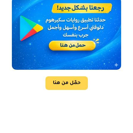
حمّل من هنا