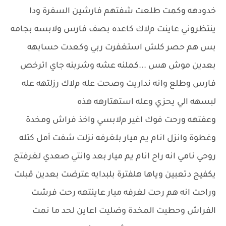
خدودهه وكمت طلعت شفتهم فارشين السفرة ودا
ينتظروني عاينت مﻻك كاعده بصف فارس وﻻبسه بجامه
بس هم حصر كلش استغفرت ربي وكعدت حسابهه
بعدين موش هس ...كملنه عشه وشربنه جاي اترخص
فارس وطلع وانه نداريت وصحت عله مﻻك رزلتهه عله
لبسهه الي يحزي وعله استهتارهه هذه
وعفتهه ورحت فوك اغير مﻻبسي واخذ فراش ومخدة
وغطوة وانزل انام يم ميار بلغرفه نزلت شفت أمل كتله
روحي نامي انه راح انام يم ميار بعد وانتي صعدي لغرفتج
يكفيج دتعبين وياها هلفترة بلبدايه عترضت بعدين قبلت
وراحت انه هم رحت لغرفه ميار عاينتهه رحت فرشت
الفراش وحطيت المخدة وضليت اعاين لحد ما نمت