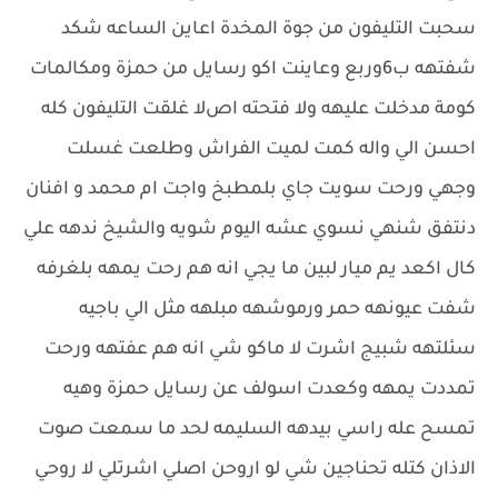
سحبت التليفون من جوة المخدة اعاين الساعه شكد
شفتهه ب6وربع وعاينت اكو رسايل من حمزة ومكالمات
كومة مدخلت عليهه وﻻ فتحته اصﻻ غلقت التليفون كله
احسن الي واله كمت لميت الفراش وطلعت غسلت
وجهي ورحت سويت جاي بلمطبخ واجت ام محمد و افنان
دنتفق شنهي نسوي عشه اليوم شويه والشيخ ندهه علي
كال اكعد يم ميار لبين ما يجي انه هم رحت يمهه بلغرفه
شفت عيونهه حمر ورموشهه مبلهه مثل الي باجيه
سئلتهه شبيج اشرت ﻻ ماكو شي انه هم عفتهه ورحت
تمددت يمهه وكعدت اسولف عن رسايل حمزة وهيه
تمسح عله راسي بيدهه السليمه لحد ما سمعت صوت
الاذان كتله تحناجين شي لو اروحن اصلي اشرتلي ﻻ روحي