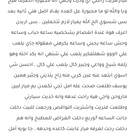
ميار:هزيت راسي اي ودرت وجهي انه مجبورة اتصرف هيج
ويا والله لو ما مجبورة عل كعده يفﻻ اضل هني ثانيه بعد
بس شسوي الج الله يميار ﻻزم تتحملين ..بس اريدن
اعرف هوة عندة انفصام بشخصيه ساعه حباب وساعه
وحش ساعه يحبني وساعه يكرهني معقوله جاي يلعب
علي ااووو شهلتفكير يلعب علي شنهي انه بكد اخته وهو
زلمه شيخ وواعي وجبير كال يلعب علي كال ..احسن شي
اسوي ابتعد عنه عبن كربي منه راح يئذيني وجثير همين
يوسف:طلعت صحت عله امل تجي تكعدن يم ميار لبين
ماروحن واجي هيه راحت عدهه وانه خذيت سيارتي
وطلعت فتريت واشتريت النواقص ورجعت للبيت دخلت
جانت الساعه 7وربع دخلت الغراض للمطبخ وانه هم
دخلت رحت لغرفه ميار عاينت كاعده وحدهه ..جا بويه أمل