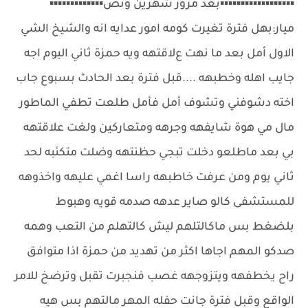
▪▪▪▪▪▪▪▪▪▪▪▪▪▪▪▪▪▪بعد مرور شهرين ونص▪▪▪▪▪▪▪▪▪▪▪▪▪
ميار:بهل فترة تغيرت كومه امور عدايه انه والشيخ الشي
الاول أمل بعد ما نهت عﻻقتهه ويه حمزة ثاني اليوم اجه
جايب اهله وخطبهه ....قبل فترة بعد الحادث بسبوع جاب
اخته دشوفني وتشوف أمل فأمل طلعت تطفي الماطور
مال مي هوة شايفهه وجرهه ومتعاركين ولغت علاقتهه
بي بعد ماطلعو دخلت تبجي حظنتهه وضلت متكئبه لحد
ثاني يوم ومن عرفت خاطبهه راسا اغمي عليهه واخذوهه
للمستشفى كالو صاير عدهه صدمه قويه وهبوط
بلضغط بس ماكالتلهم ليش كالتهلم من التعب وهمه
صدكو المهم اجاها اكثر من تهديد من حمزة اذا متوافق
راح يخطفهه ويتزوجهه غصب فنجبرت تقبل وترضخ للامر
الواقع وقبل فترة جانت حفله المهر مالتهم بس هيه