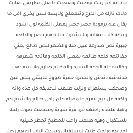
عاد انه هم رحت توضيت وصعدت داصلي بطريقي صارت
مﻻك نازله من الدرج وتتمعلج وﻻبسه لبس يخزي اقل ما
يقال عنه برمودة حصر حصر بمعنى الكلمه لون اسود
وبيهه كلب بنهايه والتيشيرت مالته هم حصر والدلعه
جبيرة نص صدرهه مبين منه والضهر لنص طالع يعني
مفاتنهه كلهه طالعه بمعنى الكلمه وفاتحه شعرهه
وكالبته عله الجهه اليسرة والمكياج صارخ وﻻبسه ذهب
مدندشه دندش والحمرة حمرة طووخ عاينتني بنص عين
وضحكت بستهزاء ونزلت طلعت للحديقه كل هذه وانه
واكفه عل درج اتفرج علمهزله هاي رامي طالع والشيخ هم
وهيه ملخذه راحتهه فرد مرة شوية وسمعت صوت زلمه
بلستقبال وهيه طلعت راحت للمطبخ تحظر صينيه
اخذتهه وراحت طبت للاستقبال وسدت الباب انه هم رحت