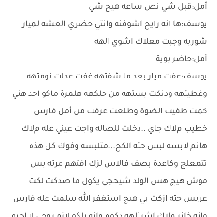
أمل:قبل شي نص ساعه هيج شي
يوسف:ها انه رايح اشوفنه وانتي حضري العشه لميار
شوربه وجبت معلاك اشوي الهه
أمل:حاضر بوية
يوسف:عفت ميار بعد ما شفتهه غفت عدلت نومتهه
وغطيتهه ودنكت بستهه من حلكهه هلمرة ماكو احد هني
كمت طفيت الضوة وطلعت عرفت من أمل فارس
خطيب مﻻك جاي ..دخلت للصاله واجت عيني عله مﻻك
هانم ﻻبسه لبس حته الكح...متلبسه وفوك كل هذه
تتمعلج وكاعدة بصف فاﻻس لزك افتهم مرته بس
موش هيج هس الولد شيحجي يكول ما صدكت لكت
عريس حته ازكت بي هيج استغفر الله سلمت عله فارس
وانه خازر مﻻك اشرتلهه دكوم وانه بلكو ﻻزم روحي ﻻ اجرم