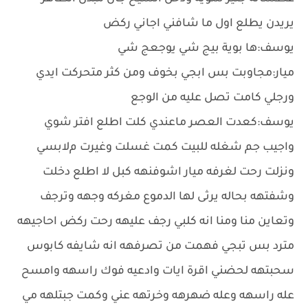
يريدن يطلع اول ما شافني اجاني ركض
يوسف:ها بوية بيج شي يوجعج شي
ميار:مجاوبت بس ابجي بخوف ومن كثر متحركت ايدي
ورجلي كامت تصل عليه من الوجع
يوسف:كعدت العصر ماعندي كلت اطلع افتر شوي
واجيب جم شغله للبيت كمت غسلت وغيرت مﻻبسي
ونزلت رحت لغرفه ميار اشوفنهه كبل ﻻ اطلع دخلت
وشفتهه بحاله يرثى لها الدموع مغركه وجهه وترجف
وتعاين منا ومنا انه كلبي رجف عليهه رحت ركض احاجيهه
مترد بس تبجي فهمت من تصرفهه انه شايفه كابوس
سحبتهه لحضني اقرة ايات وادعيه فوك راسهه وامسح
عله راسهه وعله ضهرهه وخرتهه عني وكمت جبتلهه مي