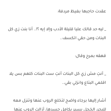
عقدت حاجبها بغيظ مردفة:
_ ليه حد قالك عليا قليلة الأدب وإلا إيه ؟!.. أنا بنت زي كل
البنات ومن حقي اتكسف..
قهقه بمرح وقال:
_ أنتِ مش زي كل البنات أنتِ ست البنات كلهم بس يلا
اقلعي البتاع وانزلي بقي..
أشار إليها برجاء واضح لتخلع الروب عنها وتنزل معه
للبحر، الخجل يسير بكامل جسدها، أزالت الروب عنها