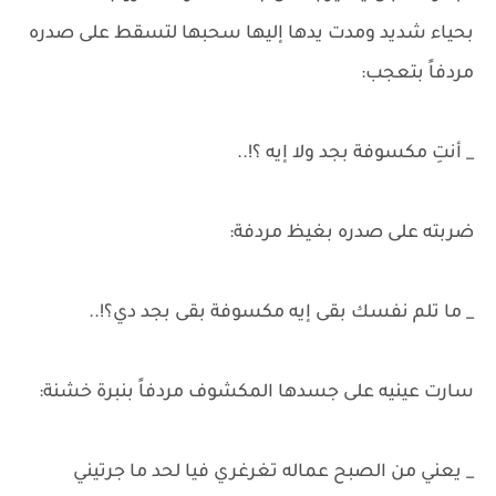
بحياء شديد ومدت يدها إليها سحبها لتسقط على صدره
مردفاً بتعجب:
_ أنتِ مكسوفة بجد ولا إيه ؟!..
ضربته على صدره بغيظ مردفة:
_ ما تلم نفسك بقى إيه مكسوفة بقى بجد دي؟!..
سارت عينيه على جسدها المكشوف مردفاً بنبرة خشنة:
_ يعني من الصبح عماله تغرغري فيا لحد ما جرتيني