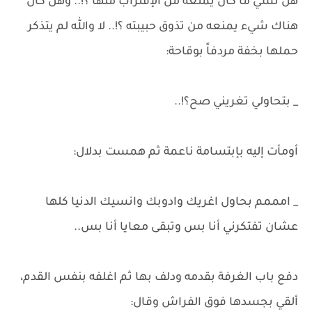
هل نسي ما كان يمنعه من الإقتراب منها ؟!.. وهل كان
هناك شيء يمنعه من تذوق حبيبته ؟!.. لا والله لم يتذكر
حملها بخفة مردفاً بوقاحة:
_ بتحاولي تغريني صح؟!..
أومأت إليه بإبتسامة ناعمة ثم همست بدلال:
_ امممم بحاول اغريك وادوبك وانسيك الدنيا كلها
عشان تفتكرني أنا بس وتبقى معايا أنا بس..
دفع باب الغرفة بقدمه ودلف بها ثم اغلفه بنفس القدم،
ألقي بجسدها فوق الفراش وقال: