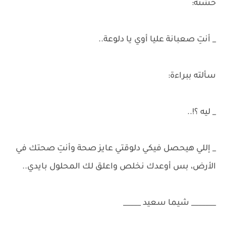
خشنة:
_ أنتِ صعبانة عليا أوي يا دلوعة..
سألته ببراءة:
_ ليه ؟!..
_ إللي هيحصل فيكي دلوقتي عايز صحة وأنتِ صحتك في
الأرض، بس أوعدك نخلص واعلق لك المحلول بايدي..
_______ شيما سعيد _____