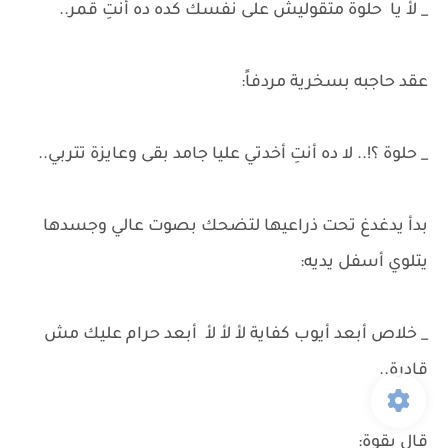
_ لأ يا حلوة متقوليش على نفسك كده ده أنتِ قمر..
عقد حاجبه بسخرية مردفاً:
_ حلوة ؟!.. لا ده أنتِ أخدتي عليا جامد بقى وعايزة تتربي..
بدأ يدغدغ تحت ذراعيها لتضحك بصوت عالي وجسدها
يتلوي أسفل يديه:
_ خلاص أبعد أيوب كفاية لأ لأ لأ أبعد حرام عليك مش
قادرة..
قال بقوة: