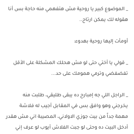
_ الموضوع كبير يا روحية مش هتفهمي منه حاجة بس أنا
هقوله لك يمكن ارتاح..
أومأت إليها روحية بهدوء:
_ قولي يا أختي حتى لو مش هحلك المشكلة على الأقل
تفضفضي وترمي همومك على حد...
_ الراجل اللي جه إمبارح ده يبقى طليقي، طلبت منه
يخرجني وهو وافق بس في المقابل أجيب له فلاشة
مهمة جداً من بيت جوزي الاولاني، المصيبة اني مش هقدر
أدخل البيت ده وحتى لو جبت الفلاش أيوب لو عرف إني