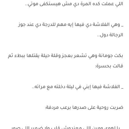
اللي عملت كده المرة دي مش هيستكفى موتي..
_ وهي الفلاشة دي فيها إيه مهم للدرجة دي عند جوز
الرجالة دول..
بكت جومانة وهي تشعر بعجز وقلة حيلة يقتلها ببطء ثم
قالت بحسرة:
_ الفلاشة فيها إبني في ليلة دخلته مع مراته..
ضربت روحية على صدرها برعب مردفة:
_ يا لهوي ومين اللي معندوش قلب ولا ضمير اللي صور