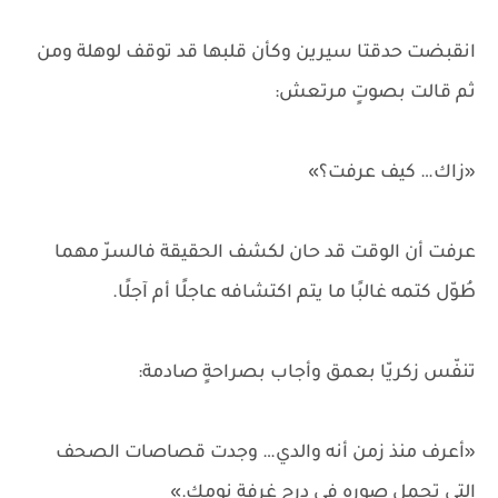
انقبضت حدقتا سيرين وكأن قلبها قد توقف لوهلة ومن
ثم قالت بصوتٍ مرتعش:
«زاك… كيف عرفت؟»
عرفت أن الوقت قد حان لكشف الحقيقة فالسرّ مهما
طُوّل كتمه غالبًا ما يتم اكتشافه عاجلًا أم آجلًا.
تنفّس زكريّا بعمق وأجاب بصراحةٍ صادمة:
«أعرف منذ زمن أنه والدي… وجدت قصاصات الصحف
التي تحمل صوره في درج غرفة نومك.»