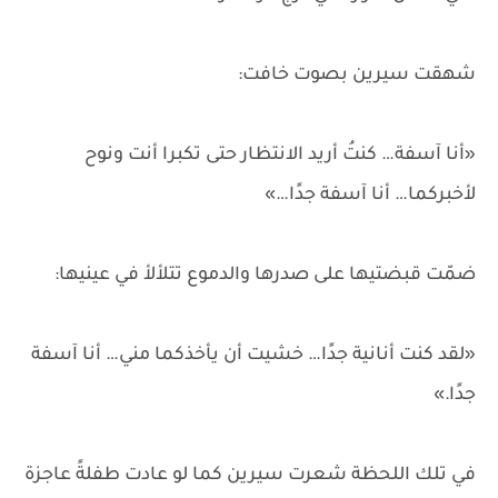
شهقت سيرين بصوت خافت:
«أنا آسفة… كنتُ أريد الانتظار حتى تكبرا أنت ونوح
لأخبركما… أنا آسفة جدًا…»
ضمّت قبضتيها على صدرها والدموع تتلألأ في عينيها:
«لقد كنت أنانية جدًا… خشيت أن يأخذكما مني… أنا آسفة
جدًا.»
في تلك اللحظة شعرت سيرين كما لو عادت طفلةً عاجزة