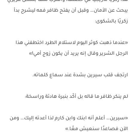
هدأ زكريّا تدريجيًا في حضنها، واقترب منها بشكل غريزي
يبحث عن الأمان… وقبل أن يفتح ظافر فمه ليشرح بدأ
زكريّا بالشكوى:
«عندما ذهبت كوثر اليوم لاستلام الطرد اختطفني هذا
الرجل الشرير وقال إنه يريد أن يكون زوج أمي!»
ارتجف قلب سيرين بشدة عند سماع كلماته.
لم ينكر ظافر ما قاله بل أكّد بنبرة هادئة وراسخة:
«سيرين… أعلم أنه ابنك وابن كارم لذا أعدته إليك… ومن
الآن فصاعدًا سنعيش معًا.»