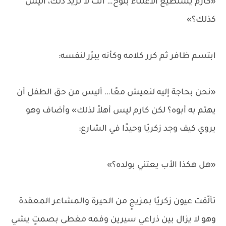
«كارم يستطيع الاعتناء بنوح… أنت لا تريد ذلك، أليس
كذلك؟»
ابتسم ظافر ثم كرر كلامه وكأنه يبرّر لنفسه:
«نحن بحاجة إليه لنعيش معًا… أليس من حق الطفل أن
يهتم به أبوه؟ لكن كارم ليس أهلاً لذلك» وأضاف وهو
يروي كيف وجد زكريّا وحيدًا في الشارع:
«هل هكذا الأب يعتني بولده؟»
تألّقت عيون زكريّا بمزيجٍ من الحيرة والمشاعر المعقدة
وهو لا يزال بين ذراعي سيرين وفمه مغطى بصمتٍ يشي