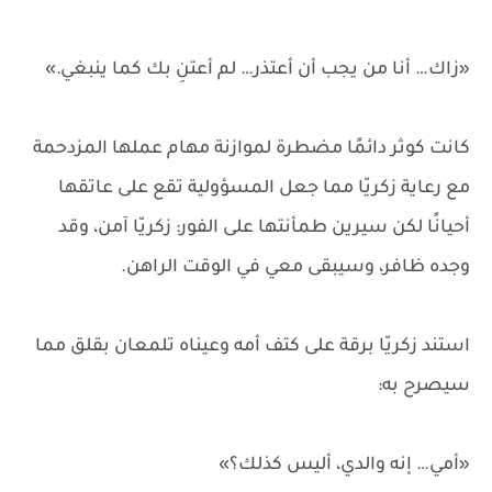
«زاك… أنا من يجب أن أعتذر… لم أعتنِ بك كما ينبغي.»
كانت كوثر دائمًا مضطرة لموازنة مهام عملها المزدحمة
مع رعاية زكريّا مما جعل المسؤولية تقع على عاتقها
أحيانًا لكن سيرين طمأنتها على الفور: زكريّا آمن، وقد
وجده ظافر، وسيبقى معي في الوقت الراهن.
استند زكريّا برقة على كتف أمه وعيناه تلمعان بقلق مما
سيصرح به:
«أمي… إنه والدي، أليس كذلك؟»