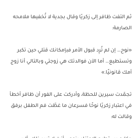
ثم التفت ظافر إلى زكريّا وقال بجدية لا تُخفيها ملامحه
الصارمة:
«نوح… إن لم تُرِد قبول الأمر فبإمكانك قتلي حين تكبر
وتستطيع… أما الآن فوالدتك هي زوجتي وبالتالي أنا زوج
أمك قانونيًا.»
تجمّدت سيرين للحظة، وأدركت على الفور أن ظافر أخطأ
في اعتبار زكريّا نوحًا فسرعان ما غطّت فم الطفل برفق
وقالت له: