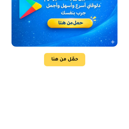
حمّل من هنا