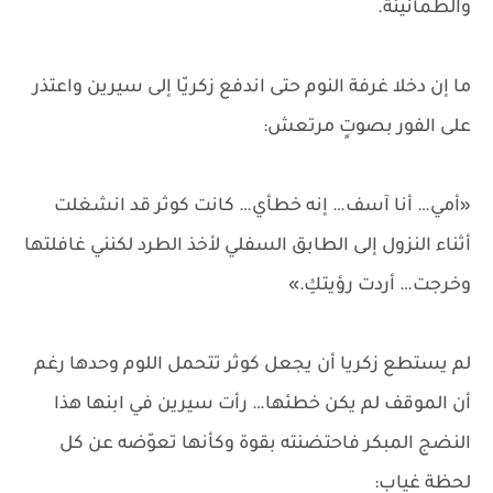
والطمأنينة.
ما إن دخلا غرفة النوم حتى اندفع زكريّا إلى سيرين واعتذر
على الفور بصوتٍ مرتعش:
«أمي… أنا آسف… إنه خطأي… كانت كوثر قد انشغلت
أثناء النزول إلى الطابق السفلي لأخذ الطرد لكنني غافلتها
وخرجت… أردت رؤيتكِ.»
لم يستطع زكريا أن يجعل كوثر تتحمل اللوم وحدها رغم
أن الموقف لم يكن خطئها… رأت سيرين في ابنها هذا
النضج المبكر فاحتضنته بقوة وكأنها تعوّضه عن كل
لحظة غياب: