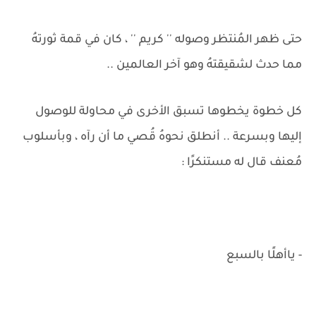
حتى ظهر المُنتظر وصوله '' كريم '' ، كان في قمة ثورتهُ
مما حدث لشقيقتهُ وهو آخر العالمين ..
كل خطوة يخطوها تسبق الأخرى في محاولة للوصول
إليها وبسرعة .. أنطلق نحوهُ قُصي ما أن رآه ، وبأسلوب
مُعنف قال له مستنكرًا :
- ياأهلًا بالسبع