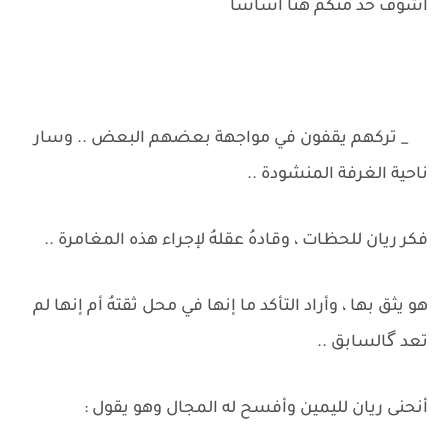
أشوف حد منكم هنا أساسًا
_ تركهم يقفون في مواجهة بعضهم البعض .. وسار
ناحية الغرفة المنشودة ..
فكر ريان للحظات ، وقادهُ عقلهُ لإجراء هذه المغامرة ..
هو يثق بها ، وأراد التأكد ما إنها في محل ثقتهُ أم إنها لم
تعد گالسابق ..
أنحنى ريان لليمين وأفسح له المجال وهو يقول :