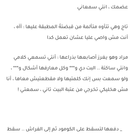
عضمك ، انتي سمعاني
تاج وهي تتأوه متألمة من قبضتهُ المطبقة عليها : آآه ،
أنت مش واصي عليا عشان تعمل كدا
مراد وهو يغرز أصابعها بذراعها : أنتي تسمعي كلامي
وانتي ساكتة .. البت دي و*** وكل معارفها أشكال و*** ،
ولو سمعت بس إنك كلمتيها ولا مقطعتيش معاها ، أنا
مش هخليكي تخرجي من عتبة البيت تاني ، سمعتـي !
_ دفعها لتسقط على الكومود ثم إلى الفراش .. سقط