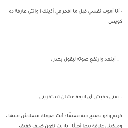
- أنا أموت نفسي قبل ما افكر في أذيتك ! وانتي عارفة ده
كويس
_ أبتعد وارتفع صوته ليقول بهدر :
- يعني مفيش أي لازمة عشان تستفزيني
كريم وهو يصيح فيه معنفًا : أنت صوتك ميعلاش عليها ،
وملكش علاقة بيها أصلًا ، ياريت تكون ضيف خفيف