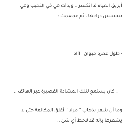
أبريق المياه فـ انكسر .. وبدأت هي في النحيب وهي
تتحسس ذراعها ، ثم غمغمت :
- طول عمره حيـوان ! آآآه
_ كان يستمع لتلك المشادة القصيرة عبر الهاتف ..
وما أن شعر بذهاب '' مراد '' أغلق المكالمة حتى لا
يشعرها بإنه قد لاحظ أي شئ ..