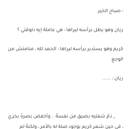
- صباح الخير
ريان وهو يطل برأسه ليراها : هي عاملة إيه دلوقتي ؟
كريم وهو يستدير برأسه ليراها : الحمد لله ، منامتش من
الوجع
ريان : ......
_ ذمّ شفتيه بضيق من نفسهُ .. وأخفض بصرهُ بخزي
، في حين شعر كريم بوجود صلة له بالأمر ، ولكنهُ لم