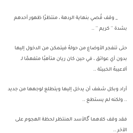
_ وقف قُصي بنهاية الردهة ، منتظرًا ظهور أحدهم
بشدة '' كريم '' ..
حتى تنفجر الأوضاع من حولهُ فيتمكن من الدخول إليها
بدون أي عوائق ، في حين كان ريان متأهبًا متفهمًا لـ
ألاعيبهُ الخبيثة ..
أراد وبكل شغف أن يدخل إليها ويتطلع لوجهها من جديد
.. ولكنه لم يستطع ..
فقد وقف كلاهما گالأسد المنتظر لحظة الهجوم على
الآخر ..