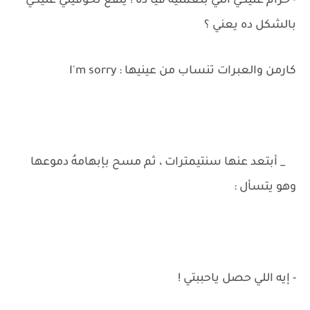
- حرام عليكي اللي بتعمليه فيا ده ! ينفع تخوفيني عليكي
بالشكل ده يعني ؟
كارمن والعبرات تنساب من عينيها : I'm sorry
_ أبتعد عنها سنتيمترات ، ثم مسح بإبهامهُ دموعها
وهو يتسأل :
- إيه اللي حصل ياحببتي !