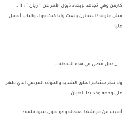
كارمن وهي تجاهد لإبعاد ذيول الأمر عن '' ريان '' : آآ ..
مش عارفة ! المخازن ولعت وانا كنت جوا ، والباب أتقفل
عليا
_ دخل قُصي في هذه اللحظة ..
ولا ننكر مشاعر القلق الشديد والخوف المرضي الذي ظهر
على وجهه وقد بدا للعيان ..
أقترب من فراشها بعجالة وهو يقول بنبرة قلقة :