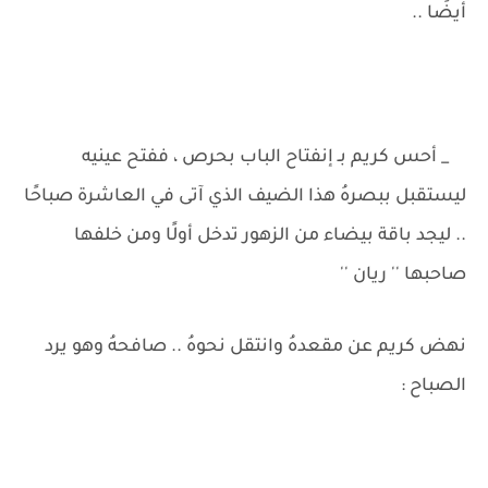
أيضًا ..
_ أحس كريم بـ إنفتاح الباب بحرص ، ففتح عينيه
ليستقبل ببصرهُ هذا الضيف الذي آتى في العاشرة صباحًا
.. ليجد باقة بيضاء من الزهور تدخل أولًا ومن خلفها
صاحبها '' ريان ''
نهض كريم عن مقعدهُ وانتقل نحوهُ .. صافحهُ وهو يرد
الصباح :