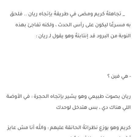
_ تجاهلهُ كريم ومضى في طريقهُ بإتجاه ريان .. فلحق
به مسرعًا ليكون على رأس الحدث ، ولكنه تفاجئ بهذه
النوبة من البرود قد إنتابتهُ وهو يقول لـ ريان :
- هي فين ؟
ريان بصوت طبيعي وهو يشير بإتجاه الحجرة : في الأوضة
اللي هناك دي ، بس هتدخل لوحدك
كريم وهو يوزع نظراتهُ الحانقة عليهم : والله أنا مش عايز