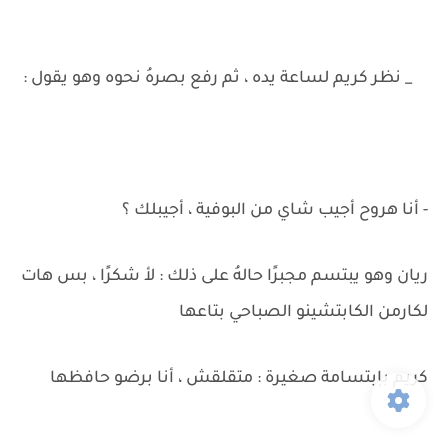
_ نظر كريم لساعة يده ، ثم رفع بصرهُ نحوه وهو يقول :
- أنا هروح أجيب شاي من البوفية ، أجيبلك ؟
ريان وهو يبتسم مجبرًا حالهُ على ذلك : لأ شكرًا ، بس هات
لكارمن الكابتشينو الصباحي بتاعها
كريم بإبتسامة صغيرة : متقلقش ، أنا برضو حافظها