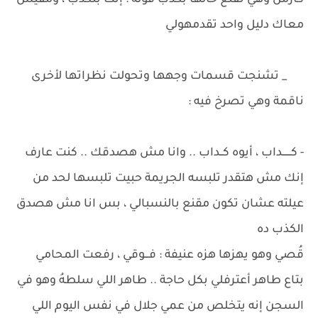
كارمن وهي تقنع حالها بكذب قولهُ : إنت بتكذب ، ومفيش
معاك دليل واحد تقدمهولي
_ تشنجت قسمات وجهها وتحولت نظراتها لأخرى
ناقمة وهي تصرخ فيه :
- كــــــداب ، أيوه كــداب .. وانا مش هصدقك .. كنت عارف
إنك مش هتقدر تلبسه الجريمة حبيت تلبسها لحد من
عيلته عشان تكون مقنع بالنسبالي ، بس انا مش هصدق
الكذب ده
قُصي وهو يهزها هزه عنيفة : فـــوقي ، رفعت المحامي
بتاع طاهر أعترفلي بكل حاجة .. طاهر اللي سلطهُ وهو في
السجن إنه يتخلص من عمي جلال في نفس اليوم اللي