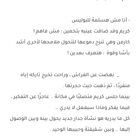
- أنا مش هسلمهُ للبوليس
كريم وقد ضاقت عينيه بتخمين : مش فاهم !
كارمن وهي تنزح دموعها لتتحول ملامحها لأخرى أشد
بأسًا وقوة : هتعرف بعدين !
_ نهضت عن الفراش ، وراحت تخرج تاركه إياه
منفردًا ، ثم ذهبت حيث حجرتها .
بينما جلس كريم متصلبًا في مكانهُ .. عاجزًا عن التفكير ،
فيما يفكر وماذا سيفعل لا يدري ..
كل ما يدريه هو نشأة جدار جديد يحول بينه وبين الوصول
إليها .. وبين شقيقتهُ وحبيبها الوحيد .