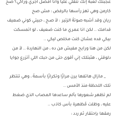
عجبتك لعبة إنك تتقلي عليا وانا أفضل أجري وراكي؟ صح
كارمن وهي تهز رأسها بالرفض : مش صح
ريان وقد أشبه صوتهُ الزئير : لأ صـح ، حبيتي كوني ضعيف
قدامك .. لكن انا عمري ما كنت ضعيف ، لو اتمسكت
بيكي فده عشان كنت مخلص ليكي ..
لكن من هنا ورايح مفيش من ده ، من النهاردة .. لأ من
دلوقتي ، هثبتلك إني أقوى حتى من حبك اللي أتزرع جوايا
_ مازال هاتفها يرن مرارًا وتكرارًا بأسمهُ ، وهي تنتظر
تلك اللحظة منذ الأمس ..
لم تظهر شعورها بألم ساعدها المصاب الذي ضغط
عليه ، وظلت مُظهرة بأس كاذب ..
رمقها بإحتقار ثم ردد :