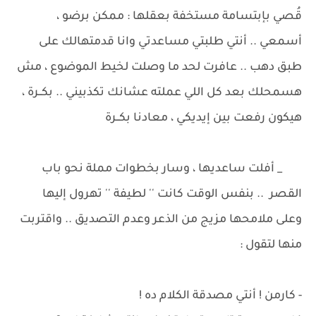
قُصي بإبتسامة مستخفة بعقلها : ممكن برضو ،
أسمعي .. أنتي طلبتي مساعدتي وانا قدمتهالك على
طبق دهب .. عافرت لحد ما وصلت لخيط الموضوع ، مش
هسمحلك بعد كل اللي عملته عشانك تكذبيني .. بكــرة ،
هيكون رفعت بين إيديكي ، معادنا بكــرة
_ أفلت ساعديها ، وسار بخطوات مملة نحو باب
القصر .. بنفس الوقت كانت '' لطيفة '' تهرول إليها
وعلى ملامحها مزيج من الذعر وعدم التصديق .. واقتربت
منها لتقول :
- كارمن ! أنتي مصدقة الكلام ده !