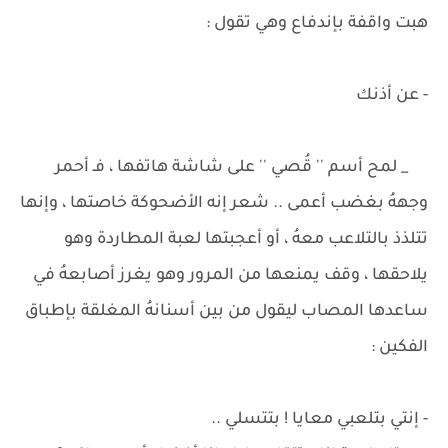
هبت واقفة بإندفاع وهي تقول :
- عن أذنك
_ لمح أسم '' قُصي '' على شاشة هاتفها ، فـ أحمر
وجههُ بغضب أعمى .. شعر إنه الأضحوكة خاصتها ، وإنها
تتلذذ بالتلاعب معهُ ، أو أعجبتها لعبة المطاردة وهو
يلاحقها ، وقف يمنعها من المرور وهو يغرز أصابعهُ في
ساعدها المصاب ليقول من بين أسنانهُ المغلقة بإطباق
الفكين :
- إنتي بتلعبي معايا ! بتتسلي ..