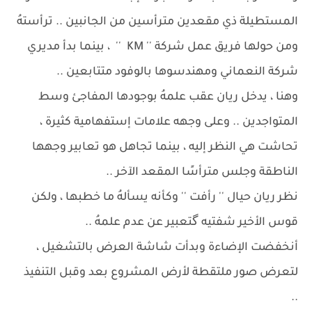
المستطيلة ذي مقعدين مترأسين من الجانبين .. ترأستهُ
ومن حولها فريق عمل شركة '' KM '' ، بينما بدأ مديري
شركة النعماني ومهندسوها بالوفود متتابعين ..
وهنا ، يدخل ريان عقب علمهُ بوجودها المفاجئ وسط
المتواجدين .. وعلى وجهه علامات إستفهامية كثيرة ،
تحاشت هي النظر إليه ، بينما تجاهل هو تعابير وجهها
الناطقة وجلس مترأسًا المقعد الآخر ..
نظر ريان حيال '' رأفت '' وكأنه يسألهُ ما خطبها ، ولكن
قوس الأخير شفتيه گتعبير عن عدم علمهُ ..
أنخفضت الإضاءة وبدأت شاشة العرض بالتشغيل ،
لتعرض صور ملتقطة لأرض المشروع بعد وقبل التنفيذ
..