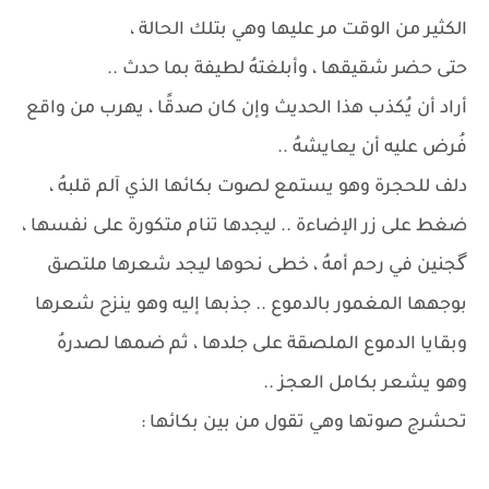
الكثير من الوقت مر عليها وهي بتلك الحالة ،
حتى حضر شقيقها ، وأبلغتهُ لطيفة بما حدث ..
أراد أن يُكذب هذا الحديث وإن كان صدقًا ، يهرب من واقع
فُرض عليه أن يعايشهُ ..
دلف للحجرة وهو يستمع لصوت بكائها الذي آلم قلبهُ ،
ضغط على زر الإضاءة .. ليجدها تنام متكورة على نفسها ،
گجنين في رحم أمهُ ، خطى نحوها ليجد شعرها ملتصق
بوجهها المغمور بالدموع .. جذبها إليه وهو ينزح شعرها
وبقايا الدموع الملصقة على جلدها ، ثم ضمها لصدرهُ
وهو يشعر بكامل العجز ..
تحشرج صوتها وهي تقول من بين بكائها :