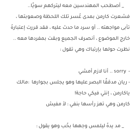
_ أصطحب المهندسين معه ليتركهم سويًا..
فشعرت كارمن بمدى عُسر تلك اللحظة وصعوبتها ،
تأبى مواجهته .. أو سرد ما حدث عليه ، فقد قررت إعتبارهُ
خارج الموضوع ، أنصرف الجميع وبقت بمفردها معه ..
نظرت حولها بإرتباك وهي تقول :
- sorry .. أنا لازم أمشي
- ريان مدققًا البصر عليها وهو يجلس بجوارها :مالك
ياكارمن ، إنتي فيكي حاجة!
كارمن وهي تهز رأسها بنفي : لأ مفيش
_ مد يدهُ ليلمس وجهها بحُب وهو يقول :