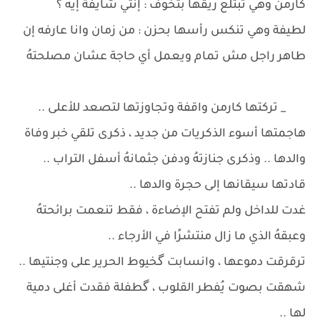
كارمن وهي تبتلع ريقها بتخوف : إنتي شايفة إيه ؟
لطيفة وهي تنكس رأسها بحزن : من زمان وانا عارفه إن
طاهر راجل مش تمام ويعمل أي حاجة عشان مصلحتهُ
_ تركتها كارمن واقفة وتجاوزتها لتصعد للأعلى ..
هاجمتها أسوء الذكريات من جديد ، ذكرى تلقي خبر وفاة
والدها .. وذكرى جنازتهُ ودفن جثمانهُ أسفل التراب ..
قادتها سيقانها إلى حجرة والدها ..
غدت للداخل ولم تفتح الإضاءة ، فقط تنعمت برائحتهُ
وعبقهُ الذي ما زال منتشرًا في الأرجاء ..
ترقرقت دموعها ، وانسابت گخيوط الحرير على وجنتيها ..
شهقت بصوت يُفطر القلوب ، گطفلة فقدت أغلى دمية
لها ..