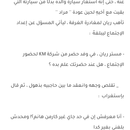
عنهُ ، حتى إنه أستعار سيارة والدهُ بدلًا من سيارتهُ التي
بقيت مع أخيهِ لحين عودة '' مراد ''
تأهب ريان لمغادرة الغرفة ، ليأتي المسؤل عن إعداد
الإجتماع ليبلغهُ :
- مستر ريان ، في وفد حضر من شركة KM لحضور
الإجتماع ، هل عند حضرتك علم بده ؟
_ تقلص وجهه وانعقد ما بين حاجبيه بذهول ، ثم قال
بإستغراب :
- أنا معرفش إن في حد جاي غير كارمن هانم؟! ومحدش
بلغني بغير كدا