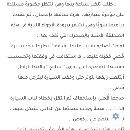
_ ظلت تنظر لساعة يدها وهي تنتظر حضورهُ مستندة
على مؤخرة سيارتها.. هزت ساقها بإنفعال ، ثم عقدت
ذراعيها سويًا وهي تشعر ببرودة الأجواء الليلية في هذه
المنطقة الأشبه بالصحراء التي تقف بها ..
لمحت أضاءة تقترب عليها ، فدققت نظرها لتجد سيارة
قُصي مُقبلة عليها .. فـ استقامت في وقفتها وتحسست
حقيبتها الصغيرة التي تحوي '' سلاح '' والدها الراحل..
أبتلعت ريقها بتوتر حتى وقفت السيارة ليترجل منها
قُصي ..
حدجها قُصي بإستخفاف ثم انتقل بخطاه لباب السيارة
الخلفي .. فتحهُ وجذب شخصًا من الداخل بشكل عنيف ،
لتتقدم منهم هي بركوض ..