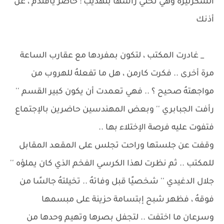
السكرتيرة وهي تحني رأسها بتهذيب : حاضر يافندم ، عن
أذنك
_ غادرت المكتب ، لتكون بمفردها مع عقارب الساعة
مرة أخرى .. فكرت كارمن ، هل ما تفعلهُ للهروب من
مواجهتهُ صحيح ؟ .. فهي تعمدت أن يكون كبير القسم ''
رأفت الجبابري '' وبعض المهندسين حاضرين بالإجتماع
فتفوت عليه فرصة الإختلاء بها ..
وقفت عن جلستها وراحت تجلس على المقعد المقابل
للمكتب .. ثم نظرت لهذا الكرسي الفخم الذي كان يملؤه ''
جلال الدغيدي '' شخصيًا قبل وفاتهُ .. تخيلتهُ جالسًا من
فوقهُ ، فظهر شبح إبتسامة حزينة على مبسمها
وسرعان ما اختفت .. لتجفل بصرها وتهيم وحدها من