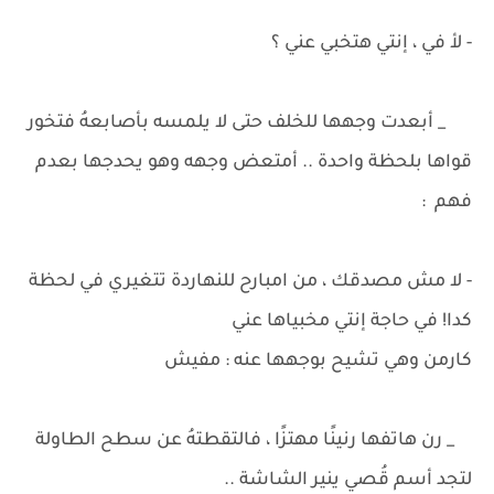
- لأ في ، إنتي هتخبي عني ؟
_ أبعدت وجهها للخلف حتى لا يلمسه بأصابعهُ فتخور
قواها بلحظة واحدة .. أمتعض وجهه وهو يحدجها بعدم
فهم :
- لا مش مصدقك ، من امبارح للنهاردة تتغيري في لحظة
كدا! في حاجة إنتي مخبياها عني
كارمن وهي تشيح بوجهها عنه : مفيش
_ رن هاتفها رنينًا مهتزًا ، فالتقطتهُ عن سطح الطاولة
لتجد أسم قُصي ينير الشاشة ..