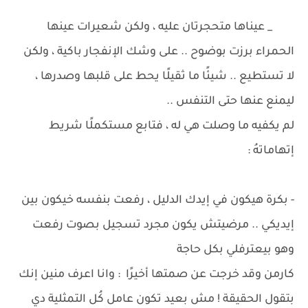
_ عيناها متحجرتان عليه ، ولكن شعيرات عينها
الحمراء برزت بوضوح .. على وشك الإنفجار باكية ، ولكن
لا تستطيع .. شيئًا ما ثقيلًا يحط على قلبها وصدرها ،
ليمنع عنها حتى التنفس ..
لم يكفيه ما وصلت هي له ، فتابع مستكملًا شريط
إتهاماتهُ :
- بكرة هيكون في إيدك الدليل ، رفعت بنفسه خيكون بين
إيديكي .. مرضيتش يكون مجرد تسجيل بصوت رفعت
وهو بيعترفلي بكل حاجة
كارمن وقد خرجت عن صمتها أخيرًا : وانا اعرف منين إنك
بتقول الحقيقة ! مش بعيد تكون عامل كُل التمثلية دي