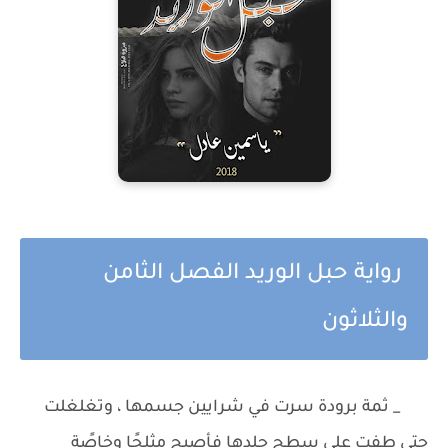
رواية حبل الوريد الفصل الثامن
والثلاثون
_ ثمة برودة سرت في شرايين جسمها ، وتغلغلت
حتى طفت على سطح جلدها فأصبح مثلجًا وخاصًة