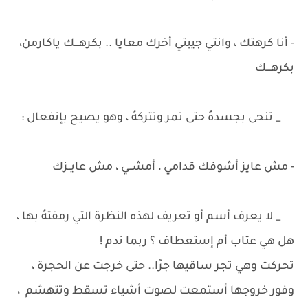
- أنا كرهتك ، وانتي جيبتي أخرك معايا .. بكرهـــك ياكارمن،
بكرهـــك
_ تنحى بجسدهُ حتى تمر وتتركهُ ، وهو يصيح بإنفعال :
- مش عايز أشوفك قدامي ، أمشــي ، مش عايــزك
_ لا يعرف أسم أو تعريف لهذه النظرة التي رمقتهُ بها ،
هل هي عتاب أم إستعطاف ؟ ربما ندم !
تحركت وهي تجر ساقيها جرًا.. حتى خرجت عن الحجرة ،
وفور خروجها أستمعت لصوت أشياء تسقط وتتهشم ،