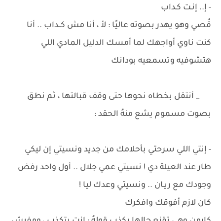
- إ.. إنـت كـداب
قُصي وهو يهدر بصوته عاليًا : لأ ، أنا مش كــداب .. أنا
كنت ناوي أواجهك لما أمسك الدليل المادي اللي
هتشوفيه وتسمعيه بودانك
_ أنتقل بخطاه نحوها حتى وقف قبالتها ، ثم نطق
بصوت مسموم يشع منهُ الحقد :
- إنتي اللي سرحتي بأحلامك من جديد ونسيتي إن ليكي
طار عند العيلة دي ! نسيتي عمي جلال .. أول واحد رفض
وجودك مع ريـان .. ونسيتي وعدك ليا !
كان لازم أفوقك وافكرك