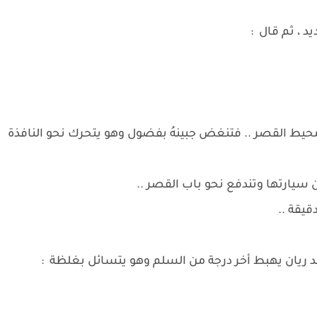
د ، ثم قال :
ط القصر .. فتنغض جبينهُ بفضول وهو يتحرك نحو النافذة
 سيارتها وتندفع نحو باب القصر ..
قيقة ..
جد ريان يهبط أخر درجة من السلم وهو يتسائل بغلظة :