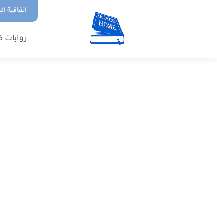
اتفاقية ال
روايات ك