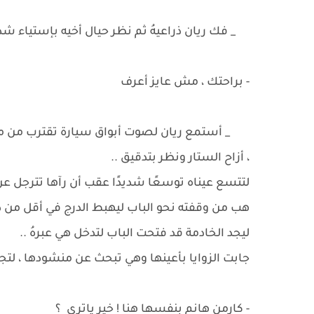
_ فك ريان ذراعيهُ ثم نظر حيال أخيه بإستياء شدي
- براحتك ، مش عايز أعرف
_ أستمع ريان لصوت أبواق سيارة تقترب من محي
، أزاح الستار ونظر بتدقيق ..
لتتسع عيناه توسعًا شديدًا عقب أن رآها تترجل عن
هب من وقفته نحو الباب ليهبط الدرج في أقل من د
ليجد الخادمة قد فتحت الباب لتدخل هي عبرهُ ..
جابت الزوايا بأعينها وهي تبحث عن منشودها ، لت
- كارمن هانم بنفسها هنا ! خير ياترى ؟