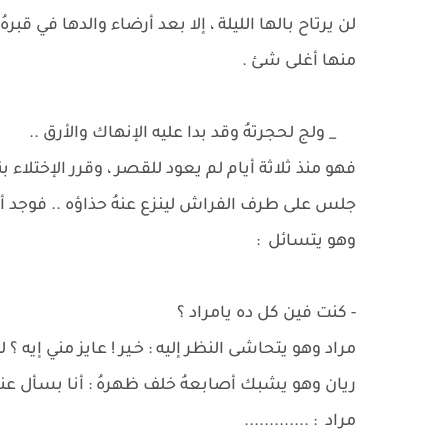
لن يرتاح بالها الليلة ، إلا بعد أرضاء والدها في قب
منها أغلى شئ .
_ ولج لحجرتهُ وقد بدا عليه الإنهاك والأرق ..
فهو منذ ثلاثة أيام لم يعود للقصر ، وقرر الإختلاء ب
جلس على طرف الفراش لينزع عنهُ حذاؤه .. فوجد أخي
وهو يتسائل :
- كنت فين كل ده يامراد ؟
مراد وهو يتحاشى النظر إليه : خـير ! عايز مني إ
ريان وهو يشبك أصابعهُ خلف ظهرهُ : أنا بسأل 
مراد : .............