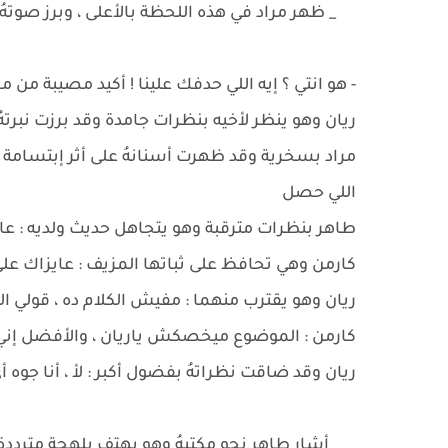
_ ظهر مراد في هذه اللحظة بالأعلى ، وبرز صوتهُ
- هو انتي ؟ إيه اللي حدفك علينا ! أكيد مصيبة من 
ريان وهو ينظر لأخيه بنظرات جامدة وقد برزت نبرتهُ 
مراد بسخرية وقد ظهرت أسنانهُ على أثر إبتسام
اللي حصل
طاهر بنظرات مترقبة وهو يتجاهل حديث ولديه : عايز
كارمن وهي تحافظ على ثباتها المزيف : عايزاك على
ريان وهو يقترب منهما : مفيش الكلام ده ، قولي ال
كارمن : الموضوع ميخصكش ياريان ، والأفضل إني
ريان وقد ضاقت نظراتهُ بفضول أكبر : لأ ، أنا جوه أ
_ أشار طاهر نحو مكتبهُ وهو يهتف بلهجة مترددة 