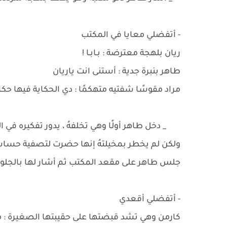
- أتفضلي معايا في المكتب
ريان بلهجة معترضة : بـابـا !
طاهر بنبرة جدية : أستنى انت ياريان
مراد مقوسًا شفتيه متهكمًا : دي الحكاية فيها حكاي
_ دخل طاهر أولًا وهي تخلفهُ ، يدور تفكيره في الك
ولكن لم يخطر بمخيلتهُ إنها حضرت لتصفية حساب م
جلس طاهر على مقعد المكتب ثم أشار لها بالجلو
- أتفضلي أقعدي
كارمن وهي تشد قبضتها على حقيبتها الصغيرة : 