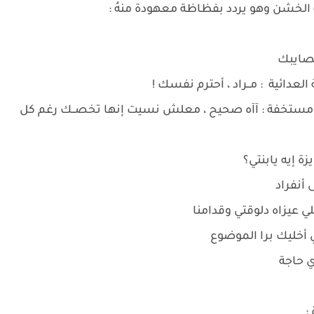
 الخشن وهو يردد بفظاظة معهودة منهُ :
مصايبك
العدائية : مــراد ، أحترم نفسك !
ة مستخفة : آآه صحيح ، معلش نسيت إنها تخصــك رغم كل
ة إيه يابنتي؟
 أنفراد
لي عيزاه دلوقتي وقدامنا
 أخليك برا الموضوع
ي حاجة
: