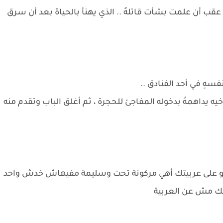
رهُ عقب أن علمت بشأت قاتلهُ .. الذي يهنأ بالحياة بعد أن سرق
نفسهِ في أحد الفنادق ..
ه يداهمهُ بدخوله المفاجئ للحجرة ، ثم أغلق الباب وتقدم منه
يه ؟ لو على عربيتك أهي مركونة تحت وسليمة مفيهاش خدش واحد
عنك مش عن العربية