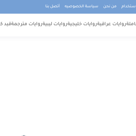
استخدام
من نحن
سياسة الخصوصيه
أتصل بنا
املة
روايات عراقية
روايات خليجية
روايات ليبية
روايات مترجمة
قيد كت