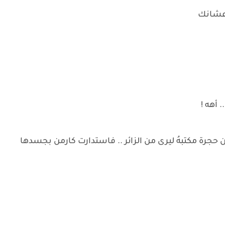
ة عشانك
. أهه !
جرة مكتبهُ ليرى من الزائر .. فاستدارت كارمن بجسدها