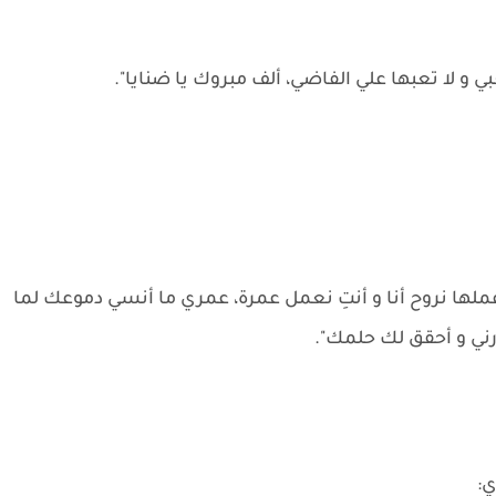
ي و لا تعبها علي الفاضي، ألف مبروك يا ضنايا".
عملها نروح أنا و أنتِ نعمل عمرة، عمري ما أنسي دموعك لما
درني و أحقق لك حلمك".
ي: