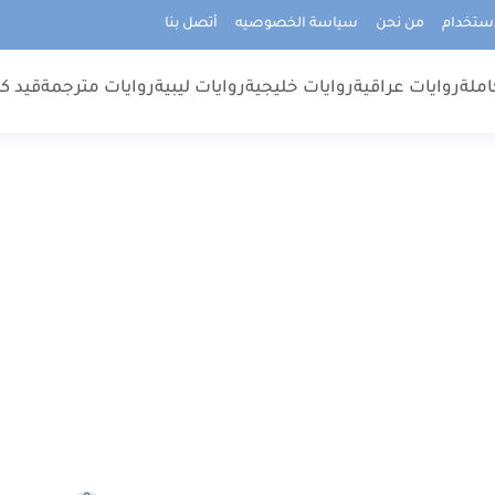
استخدام
من نحن
سياسة الخصوصيه
أتصل بنا
املة
روايات عراقية
روايات خليجية
روايات ليبية
روايات مترجمة
قيد كت