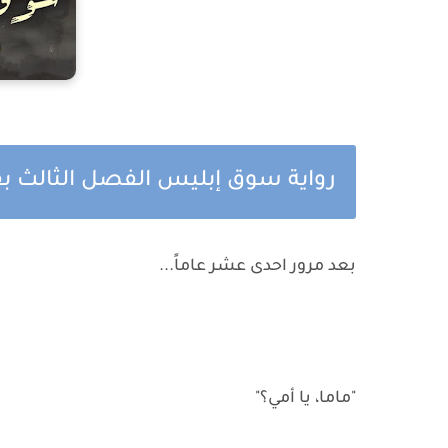
رواية سوق إبليس الفصل الثالث ب
بعد مرور احدى عشر عاماً...
"ماما، يا أمي؟"