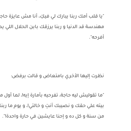
"يا قلب أمك ربنا يبارك لي فيكِ، أنا مش عايزة حا
مهندسة قد الدنيا و ربنا يرزقك بابن الحلال اللي 
أفرحه".
نظرت إليها الأخري بامتعاض و قالت برفض:
"ما تقوليش ليه حاجة، تفرحيه بأمارة إيه!، لما أول م
بيته علي حقك و نصيبك أنتِ و خالتي!، و يوم ما رب
من سنة و كل ده و إحنا عايشين في حارة واحدة!".