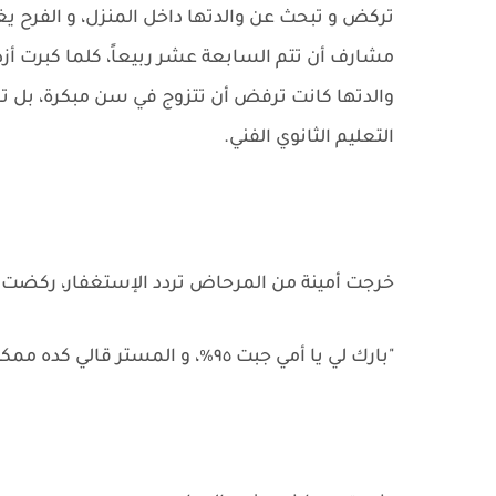
تركض و تبحث عن والدتها داخل المنزل، و الفرح يغ
مشارف أن تتم السابعة عشر ربيعاً، كلما كبرت أزدا
والدتها كانت ترفض أن تتزوج في سن مبكرة، بل تر
التعليم الثانوي الفني.
خرجت أمينة من المرحاض تردد الإستغفار، ركضت ا
"بارك لي يا أمي جبت ٩٥٪، و المستر قالي كده ممكن تدخلي كلية مش معهد".