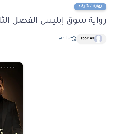
روايات شيقه
رواية سوق إبليس الفصل الثالث 3 بقلم ولاء
stories
منذ عام