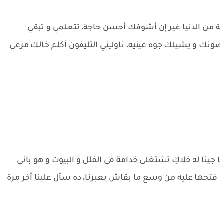
جة من الدنيا غير إن أشوفك أحسن حاجة، تتعلمي و تبقي
يصونك و يشيلك جوه عينيه، ناوليني التليفون أكلم خالك مرعي
ا جينا له خلاكِ تشتغلي خدامة في الفلل و البيوت و هو باني
نا فتحها عليه من وسع ما بقاش يعبرنا، ده سأل علينا أخر مرة