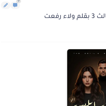
0
 رفعت