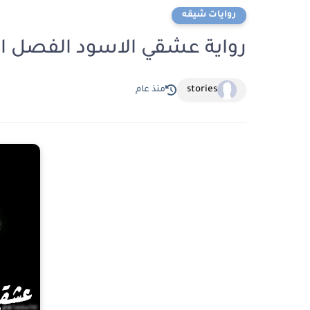
روايات شيقه
رواية عشقي الاسود الفصل الثالث 3 بقلم م
stories
منذ عام