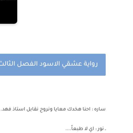
رواية عشقي الاسود الفصل الثالث
ساره : احنا هخدك معايا ونروح نقابل استاذ فهد...
ـ نور : اي لا طبعاً....