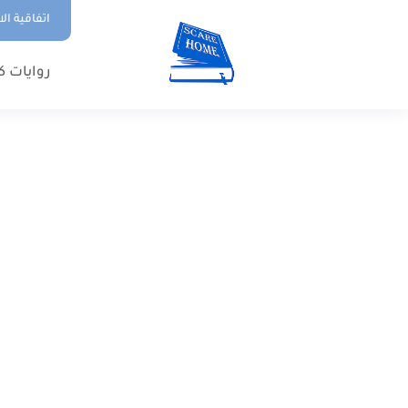
اتفاقية ال
روايات ك