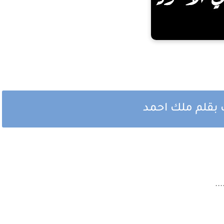
 بقلم ملك احمد
..