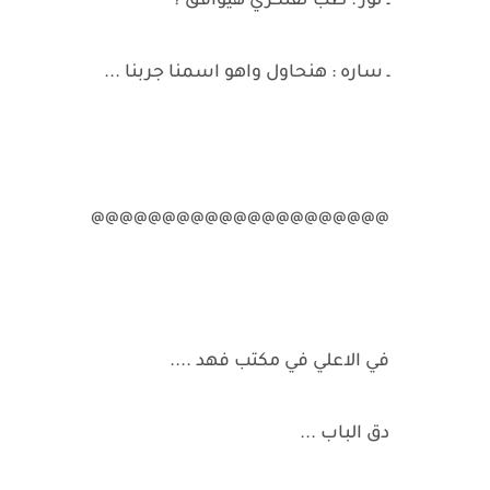
ـ نور : طب تفتكري هيوافق ؟
ـ ساره : هنحاول واهو اسمنا جربنا ...
@@@@@@@@@@@@@@@@@@@@@
في الاعلي في مكتب فهد ....
دق الباب ...