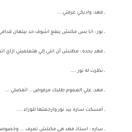
ـ فهد: واديكي عرفتي ...
ـ نور : انا بس مكنش ينفع اشوف حد بيتهان قدامي
ـ فهد بحده : مظنش أن انتي إلي هتعلميني ازاي اتكل
ـ نظرت له نور ....
ـ فهد: علي العموم طلبك مرفوض .. اتفضلي ...
ـ أمسكت ساره بيد نور وارجعتها للوراء ....
ـ ساره : استاذ فهد هي مكنتش تعرف ... وخصوصاً