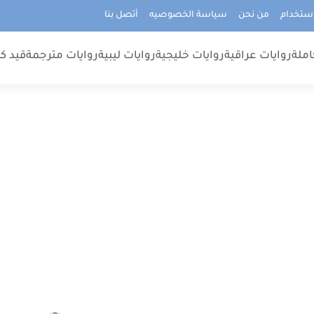
استخدام
من نحن
سياسة الخصوصيه
أتصل بنا
املة
روايات عراقية
روايات خليجية
روايات ليبية
روايات مترجمة
قيد كت