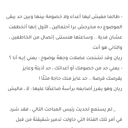
- طالما مفيش ليها أعداء ولا خصومة بينها وبين حد يبقى
الموضوع ده مخرجش برا أحتمالين ، الأول إنها أتخطفت
عشان فدية .. وساعتها هنستنى إتصال من الخاطفين ،
والتاني هو أنت
ريان وقد تشنجت عضلات وجههُ بوضوح : يعني إيــه أنا ؟
- يعني حد من خصومك أو أعدائك ، حد أذيتهُ وعايز
يقرصك قرصة .. حد عايز منك حاجة مثـلًا !
ريان وهو يغرز أصابعه برأسهُ ضاغطًا عليها : لأ ، ماليش
_ لم يستمع لحديث رئيس المباحث التالي ، فقد شرد
في أمر تلك الفتاة التي حاولت تدمير شقيقتهُ من قبل