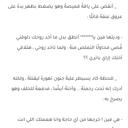
_ أنقض على ياقةُ قميصهُ وهو يضغط بظهر يدهُ على
عروق عنقهُ قائلًا :
- وديتها فين يا******* أنطق بدل ما أخد روحك دلوقتي
قُصي محاولًا التملص منهُ : ولما تاخد روحي ، هتلاقي
أختك إزاي ياترى ؟؟
_ للحظة كاد يسيطر عليهُ جنون تهورهُ ليقتلهُ ، ولكنه
أدرك إنه تحت رحمتهُ .. وأختهُ أيضًا ، فدفعهُ للخلف وهو
يصرخ به :
- هي فين ! خرجها من أي حاجة وانا هعملك اللي انت