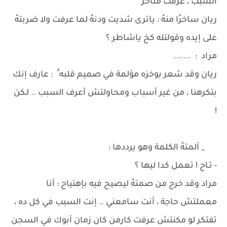
السبب ، عرفت متأخر
ريان ساخرًا منهُ : ياترى شديت ودنهُ لما عرفت ولا ضربتهُ
على إيده وقولتله كخ ياشاطر ؟
مراد : .......
ريان وقد شعر بوخزه مؤلمة في صميم قلبه ُ : عارف إنك
بتكرهنا ، من غير أسباب ومحاولتش أعرف السبب .. لـكن
!
_ آلمتهُ الكلمة وهو يرددها :
- تـاج ! تعمل كدا ليها ؟
مراد وقد خرج من صمتهُ ليصيح فيه بإهتياج : أنا
معملتش حاجة ، أنت سامعني .. إنت السبب في كل ده ،
تفتكر لو مكنتش عرفت كارمن كان زمان أبوك في السجن