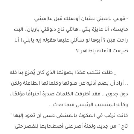
- قومي ياعمتي عشان أوصلك قبل ماامشي
مايسة : أنا عايزة بنتي ، هاتلي تـاج دلوقتي ياريان ، البت
راحت فين ؟ أبوها لو سألني عليها هقوله إيه يابنـي ! أنا
ضيعت الأمانة ياطاهر !؟
_ ظلت تنتحب هكذا بصوتها الذي كان يُمزع بداخله
.. أراد أن يصم أذنيه عن صوتها وكلماتها الطاعنة ولكن
دون جدوى .. فقد أخترقت الكلمات صدرهُ أختراقًا مؤلمًا ،
وكأنه المتسبب الرئيسي فيما حدث ..
كانت ترغب في المكوث بالمشفى عسى أن تعود إليها ''
تاج '' من جديد، ولكنهُ أصر على أصطحابها للقصر حتى