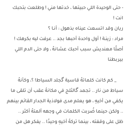
- حتى الوحيدة اللي حبيتها ، خدتها مني ! وطلعت بتحبك
انت !
ريان وقد اتسعت عيناه بذهول : أنـا ؟
مراد : زينـة ! أول واحدة أحبها بجد .. عرفت ليه بكرهك !
أصلًا معنديش سبب أحبك عشانهُ ، ولا حتى الدم اللي
بيربطنا
_ كم كانت كلماتهُ قاسية گجلد السياط! ؟، وكأنهُ
سياط من نار .. تجمد گالثلج في مكانهُ عقب أن تلقى ما
يكفي من أخيهِ ، هو يعلم مدى فولاذية الجدار القائم بينهم
.. ولكن حينما ضُربت الكلمات في وجهه آلمتهُ أكثر ..
ظل على وقفته ، بينما تركهُ أخيهِ وحيدًا .. يفكر هل من