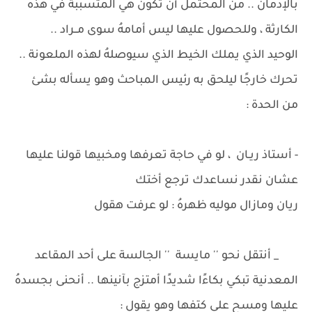
بالإدمان .. من المحتمل أن تكون هي المتسببة في هذه
الكارثة ، وللحصول عليها ليس أمامهُ سوى مــراد ..
الوحيد الذي يملك الخيط الذي سيوصلهُ لهذه الملعونة ..
تحرك خارجًا ليلحق به رئيس المباحث وهو يسأله بشئ
من الحدة :
- أستاذ ريـان ، لو في حاجة تعرفها ومخبيها قولنا عليها
عشان نقدر نساعدك ترجع أختك
ريان ومازال موليه ظهرهُ : لو عرفت هقول
_ أنتقل نحو '' مايسة '' الجالسة على أحد المقاعد
المعدنية تبكي بكاءًا شديدًا أمتزج بآنينها .. أنحنى بجسدهُ
عليها ومسح على كتفها وهو يقول :