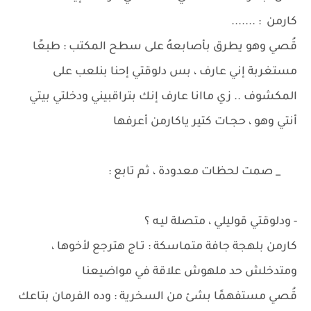
كارمن : .......
قُصي وهو يطرق بأصابعهُ على سطح المكتب : طبعًا
مستغربة إني عارف ، بس دلوقتي إحنا بنلعب على
المكشوف .. زي ماانا عارف إنك بتراقبيني ودخلتي بيتي
أنتي وهو ، حجـات كتير ياكارمن أعرفها
_ صمت لحظات معدودة ، ثم تابع :
- ودلوقتي قوليلي ، متصلة ليـه ؟
كارمن بلهجة جافة متماسكة : تـاج هترجع لأخوها ،
ومتدخلش حد ملهوش علاقة في مواضيعنا
قُصي مستفهمًا بشئ من السخرية : وده الفرمان بتاعك