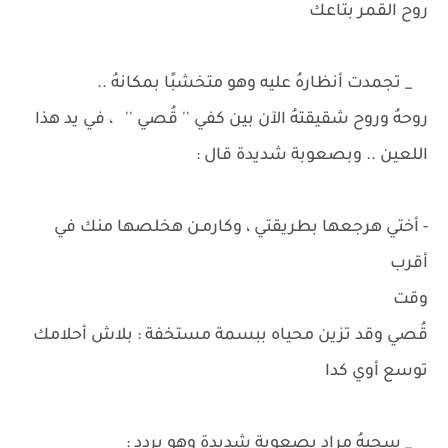
روح القمر بتاعك
_ تجمدت أنظارهُ عليه وهو متخشبًا بمكانهُ ..
روحهُ وروح شقيقتهُ الآن بين كفي '' قُصي '' ، في يد هذا
اللعين .. وبصعوبة شديدة قال :
- أختي هرجعها بطريقتي ، وكارمـن هخلصها منك في
أقرب
وقت
قُصي وقد تزين محياه ببسمة مستخفة : بلاش أحلامك
توسع أوي كدا
_ سحبهُ مراد بصعوبة شديدة وهو يردد :