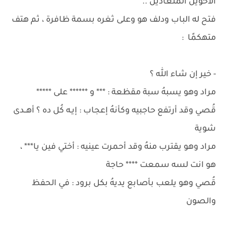
الأخوين المتعادين ..
فتح له الباب ودلف هو وعلى ثغره بسمة ظافرة ، ثم هتف
متهكمًا :
- خير إن شاء الله ؟
مراد وهو يسبهُ سبة مقظعة : *** و ****** على *****
قُصي وقد أرتفع حاجبيه وكأنهُ إعجاب : إيـه كُل ده ؟ أهــدى
شوية
مراد وهو يقترب منهُ وقد أحمرت عينيه : أختي فين يا*** ،
هو انت لسه سمعت **** حاجة
قُصي وهو يلعب بأصابع يديهُ بكل برود : في الحفظ
والصون