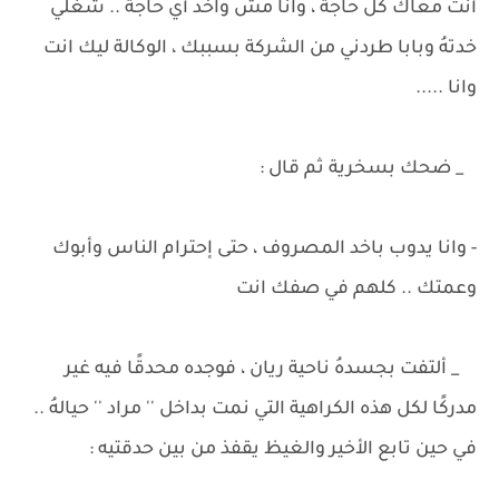
أنت معاك كل حاجة ، وانا مش واخد أي حاجة .. شغلي
خدتهُ وبابا طردني من الشركة بسببك ، الوكالة ليك انت
وانا .....
_ ضحك بسخرية ثم قال :
- وانا يدوب باخد المصروف ، حتى إحترام الناس وأبوك
وعمتك .. كلهم في صفك انت
_ ألتفت بجسدهُ ناحية ريان ، فوجده محدقًا فيه غير
مدركًا لكل هذه الكراهية التي نمت بداخل '' مراد '' حيالهُ ..
في حين تابع الأخير والغيظ يقفذ من بين حدقتيه :