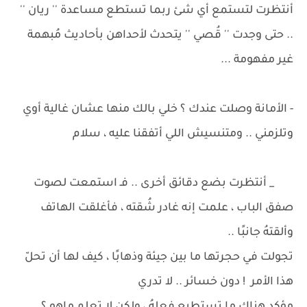
أنتظرت لتستمع أي شئ ربما تستطع مساعدة '' ريان ''
.. حتى وجدت '' قُصي '' يتحدث لأحداهن بأحاديث مُبهمة
غير مفهومة ...
- الأمانة وصلت عندك ؟ خلي بالك منها عشان غالية أوي
وتلزمني .. ومتنسيش اللي أتفقنا عليه ، سلام
_ أنتظرت بضع دقائق أخرى .. فـ استمعت لصوت
صفق الباب ، علمت إنه غادر شُقته ، فأغلقت الهاتف
وألقتهُ جانبًا ..
تجولت في حجرتها ما بين جيئة وذهابًا ، كيف لها أن تحلّ
هذا الأمر ! دون خسائر .. لا تدري