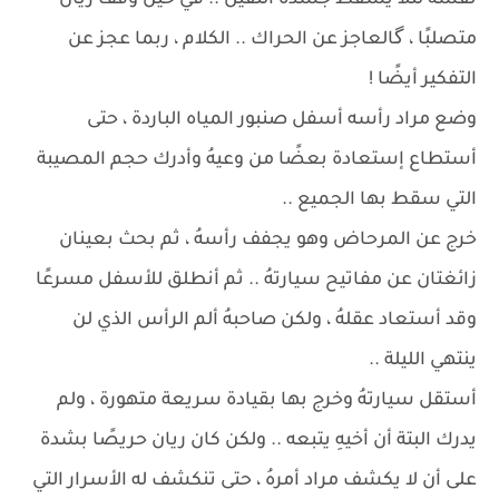
نفسهُ لئلا يسقط جسدهُ الثقيل .. في حين وقف ريان
متصلبًا ، گالعاجز عن الحراك .. الكلام ، ربما عجز عن
التفكير أيضًا !
وضع مراد رأسه أسفل صنبور المياه الباردة ، حتى
أستطاع إستعادة بعضًا من وعيهُ وأدرك حجم المصيبة
التي سقط بها الجميع ..
خرج عن المرحاض وهو يجفف رأسهُ ، ثم بحث بعينان
زائغتان عن مفاتيح سيارتهُ .. ثم أنطلق للأسفل مسرعًا
وقد أستعاد عقلهُ ، ولكن صاحبهُ ألم الرأس الذي لن
ينتهي الليلة ..
أستقل سيارتهُ وخرج بها بقيادة سريعة متهورة ، ولم
يدرك البتة أن أخيهِ يتبعه .. ولكن كان ريان حريصًا بشدة
على أن لا يكشف مراد أمرهُ ، حتى تنكشف له الأسرار التي