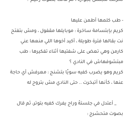
تحركت لتجلس بجواره ، ثم قالت بصوت رخيم :
- طب كلمها أطمن عليها
كريم بإبتسامة ساخرة : موبايلها مقفول ، ومش بتفتح
نت بقالها فترة طويلة ، أكيد أخوها اللي منعها عني
كارمن وهي تعض على شفتيها أثناء تفكيرها : طب
مبتشوفهاش في النادي ؟
كريم وهو يضرب كفيه سويًا بتشنج : معرفش أي حاجة
عنها ، كأنها أتبخرت .. حتى النادي مش بتروح له
_ أعتدل في جلستهُ وراح يفرك كفيه بتوتر، ثم قال
بصوت متحشرج :