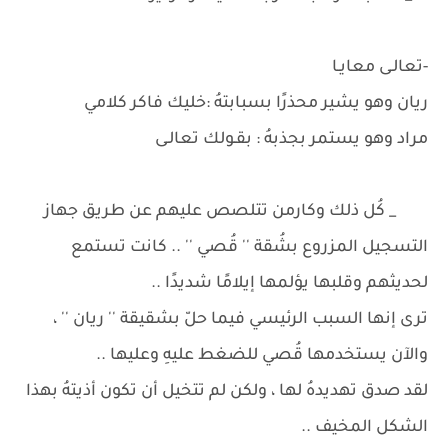
-تعالـى معايـا
ريان وهو يشير محذرًا بسبابتهُ :خليك فاكر كلامي
مراد وهو يستمر بجذبهُ : بقـولك تعالـى
_ كُل ذلك وكارمن تتلصص عليهم عن طريق جهاز
التسجيل المزروع بشُقة '' قُصي '' .. كانت تستمع
لحديثهم وقلبها يؤلمها إيلامًا شديدًا ..
ترى إنها السبب الرئيسي فيما حلّ بشقيقة '' ريان '' ،
والآن يستخدمها قُصي للضغط عليهِ وعليها ..
لقد صدق تهديدهُ لها ، ولكن لم تتخيل أن تكون أذيتهُ بهذا
الشكل المخيف ..