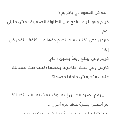
- ليـه كل القهوة دي ياكريم ؟
كريم وهو يترك القدح على الطاولة الصغيرة : مش جايلي
نوم
كارمن وهي تقترب منه لتضع كفها على كتفهُ : بتفكر في
إيه؟
كريم وهي يبتلع ريقهُ بضيق : تــاج
كارمن وهي تحك أظافرها بعنقها : لسه كنت هسألك
عنها ، متعرفش حاجة تخصها؟
_ رفع بصره الحزين إليها وقد بعث لها الرد بنظراتهُ ،
ثم أخفض بصرهُ عنها مرة أخرى ..