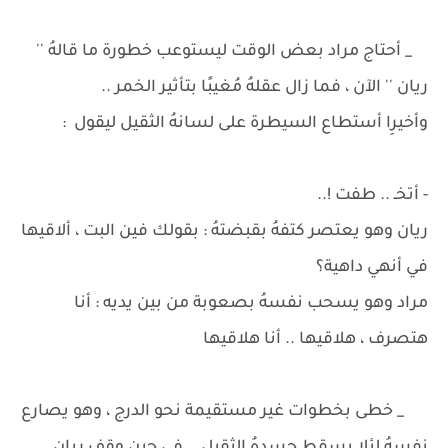
_ أحتاج مراد بعض الوقت ليستوعب خطورة ما قالهُ ''
ريان '' الآن ، فما زال عقلهُ مُغيبًا بتأثير الخمر ..
وأخيرِا أستطاع السيطرة على لسانهُ الثقيل ليقول :
- أتخـ .. طفت !..
ريان وهو يعتصر كتفهُ بقبضتهُ : بقولك فين البت ، ألاقيها
في أنهي داهية؟
مراد وهو يسحب نفسهُ بصعوبة من بين يديه : أنا
هتصرف ، هلاقيها .. أنا هلاقيها
_ خطى بخطوات غير مستقيمة نحو الدرج ، وهو يصارع