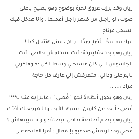
ريان وقد برزت عروق نحرهُ بوضوح وهو يصيح بأعلى
صوت : لو راجــل من ضهـر راجـل أعملها ، وانا هدخل فيك
السجن مرتاح
مراد ممسكًا بأخيهِ جيدًا : ريان ، مش هتتحل كدا !
ريان وهو يدفعهُ ليتركهُ : أنت متتكلمش خالص ، أنت
الجاسوس اللي كان مستخبي وسطنا كل ده وفاكرني
نايم على وداني ! متعرفش إني عارف كل حاجة
مراد :......
ريان وهو يحول أنظارهُ نحو '' قُصي '' : عايـز إيـه مننا يا****
قُصي : أبعد عن كارمن ! سيبها للأبد ، وانا هرجعلك أختك
ريان وهو يضم أصابعهُ بداخل قبضتهُ : ولو مسيبتهاش ؟
قُصي وقد ارتعش صدغيهِ بإنفعال : أقرا الفاتحة على