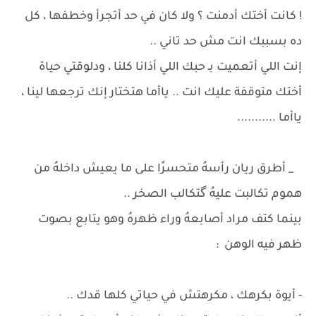
! كانت أختك أدمنت ؟ ولا كان في حد أتجرأ وخطفها ، كل
ده بسببك انت مش حد تاني ..
إنت اللي أتعميت بـ حبك اللي أذانا كلنا ، ودلوقتي حياة
أختك متوقفة عليك انت .. ياأما هتختار إنك ترجعها لينا ،
ياأما ...........
_ أطرق ريان رأسهُ متحسرًا على ما يعيش داخلهُ من
هموم تكالبت عليهُ گتكالب الصخر ..
بينما كتف مراد أصابعهُ وراء ظهرهُ وهو يتابع بصوت
ظهر فيه الوهن :
- أيوة بكرهك ، مكرهتش في حياتي كلها قدك ..