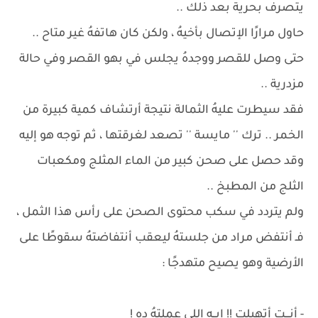
يتصرف بحرية بعد ذلك ..
حاول مرارًا الإتصال بأخيهُ ، ولكن كان هاتفهُ غير متاح ..
حتى وصل للقصر ووجدهُ يجلس في بهو القصر وفي حالة
مزدرية ..
فقد سيطرت عليهُ الثمالة نتيجة أرتشاف كمية كبيرة من
الخمر .. ترك '' مايسة '' تصعد لغرقتها ، ثم توجه هو إليه
وقد حصل على صحن كبير من الماء المثلج ومكعبات
الثلج من المطبخ ..
ولم يتردد في سكب محتوى الصحن على رأس هذا الثمل ،
فـ أنتفض مراد من جلستهُ ليعقب أنتفاضتهُ سقوطًا على
الأرضية وهو يصيح متهدجًا :
- أنـــت أتهبلت !! إيــه اللي عملتهُ ده !