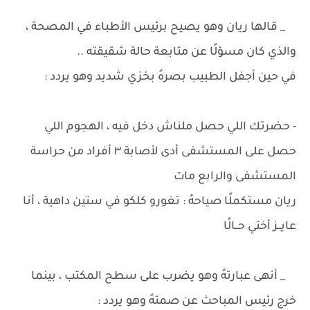
_ قالها ريان وهو يصيح برئيس الأطباء في المصحة ،
والذي كان مسؤلًا عن متابعة حالة شقيقته ..
في حين أجفل الطبيب بصرهُ بخزي شديد وهو يردد :
- حضرتك اللي حصل ملناش دخل فيه ، الهجوم اللي
حصل على المستشفى أدى لأصابة ٣ أفراد من حراسة
المستشفى والرابع مات
ريان مستكملًا صياحهُ : تغورو كلكو في ستين داهية ، أنا
عايــز أختي حــالًا
_ أنهى عبارتهُ وهو يضرب على سطح المكتب ، بينما
خرج رئيس المباحث عن صمتهُ وهو يردد :