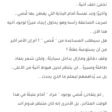
تختبئ خلف أخيهُ ..
وأخيرًا وجد نفسهُ أمام البناية التي يقطن بها قُصي ،
ضربت الصاعقة رأسه وهو يحاول إيجاد مبررًا لوجود أخيه
هنا الآن ..
هل سيطلب المساعدة من '' قُصي '' ؟ أم إن الأمر أكبر
من أن يستوعبهُ عقلهُ ؟
وقف دقائق ومازال بداخل سيارتهُ ، ولكن شعر بنفاذ
طاقتهُ وصبرهُ .. لن ينتظر لحين هبوط أخيهُ من الأعلى ،
بل سـ يُداهمهم ليعلم ما الذي يحدث ..
_ لم يتفاجئ قُصي بوجود '' مراد '' أمام عتبتهُ في هذا
الوقت المتأخر ، بل الأحرى إنه كان منتظر قدوم أحد