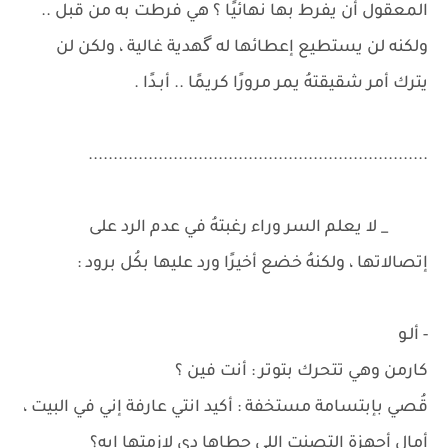
المعقول أن يفرط بها نهائيًا ؟ هي فرطت به من قبل ..
ولكنه لن يستطيع إعطائها له گهدية غالية ، ولكن لن
يترك أمر شقيقتهُ يمر مرورًا كريمًا .. أبـدًا .
....................................................................
_ لا يعلم السر وراء رغبتهُ في عدم الرد على
إتصالاتها ، ولكنهُ خضع أخيرًا ورد عليها بكُل برود :
- ألـو
كارمن وهي تتحرك بتوتر : أنت فين ؟
قُصي بإبتسامة مستخفة : أكيد انتي عارفة إني في البيت ،
أمال أجهزة التصنت اللي حطاها دي لازمتها إيه؟