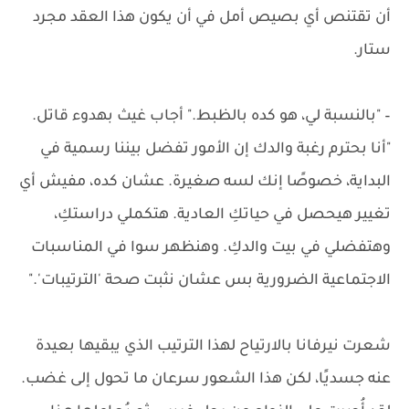
أن تقتنص أي بصيص أمل في أن يكون هذا العقد مجرد
ستار.
– "بالنسبة لي، هو كده بالظبط." أجاب غيث بهدوء قاتل.
"أنا بحترم رغبة والدك إن الأمور تفضل بيننا رسمية في
البداية، خصوصًا إنك لسه صغيرة. عشان كده، مفيش أي
تغيير هيحصل في حياتكِ العادية. هتكملي دراستكِ،
وهتفضلي في بيت والدكِ. وهنظهر سوا في المناسبات
الاجتماعية الضرورية بس عشان نثبت صحة 'الترتيبات'."
شعرت نيرفانا بالارتياح لهذا الترتيب الذي يبقيها بعيدة
عنه جسديًا، لكن هذا الشعور سرعان ما تحول إلى غضب.