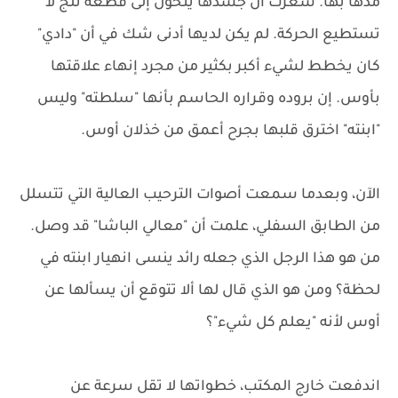
مدّها بها. شعرت أن جسدها يتحول إلى قطعة ثلج لا
تستطيع الحركة. لم يكن لديها أدنى شك في أن "دادي"
كان يخطط لشيء أكبر بكثير من مجرد إنهاء علاقتها
بأوس. إن بروده وقراره الحاسم بأنها "سلطته" وليس
"ابنته" اخترق قلبها بجرح أعمق من خذلان أوس.
الآن، وبعدما سمعت أصوات الترحيب العالية التي تتسلل
من الطابق السفلي، علمت أن "معالي الباشا" قد وصل.
من هو هذا الرجل الذي جعله رائد ينسى انهيار ابنته في
لحظة؟ ومن هو الذي قال لها ألا تتوقع أن يسألها عن
أوس لأنه "يعلم كل شيء"؟
اندفعت خارج المكتب، خطواتها لا تقل سرعة عن