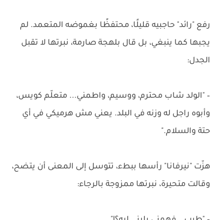
رفع "رائد" حاجبيه قليلًا، محتفظًا بغموضه المتعمد. لم
يجبها كما ينبغي، بل قال بلهجة صارمة، نبرتها لا تقبل
الجدل:
– "الولد شاب محترم، ووسيم، واطمني... متعلّم كويس،
وأبوه راجل له وزنه في البلد. يعني مش هرميكي في أي
حتة والسلام."
هزّت "نيرفانا" رأسها ببطء، تتوسل إلى المعنى أن يتضح،
وقالت متحيرة، نبرتها ممزوجة بالرجاء: