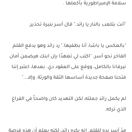
سلامة الإمبراطورية بأكملها .
"أنت بتلعب بالنار يا رائد." قال آسر بنبرة تحذير.
"بالعكس يا باشا، أنا بطفيها." رد رائد وهو يدفع القلم
الفاخر نحو آسر. "اكتب لي تعهدًا بإن ابنك هيضمن أمان
نيرفانا بالكامل، ووقع على العقود دي. بعدها، اعتبر إننا
فتحنا صفحة جديدة أساسها الثقة والورثة. وإلا..."
لم يكمل رائد جملته، لكن التهديد كان واضحاً في الفراغ
الذي تركه.
مدّ آسر يده للقلم. إنه يكره رائد، لكنه يعلم أن هذه فرصة