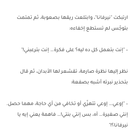
ارتبكت "نيرفانا"، وابتلعت ريقها بصعوبة، ثم تمتمت
بتوجّس لم تستطع إخفاءه:
– "إنت بتعمل كل ده ليه؟ على فكرة… إنت بترعبني!"
نظر إليها نظرة صارمة، تقشعر لها الأبدان، ثم قال
بتحذير نبرته أشبه بصفعة:
– "إوعي… إوعي تتهزّي أو تخافي من أي حاجة، مهما حصل.
إنتي صغيرة… آه، بس إنتي بنتي!… فاهمة يعني إيه يا
نيرفانا؟!"