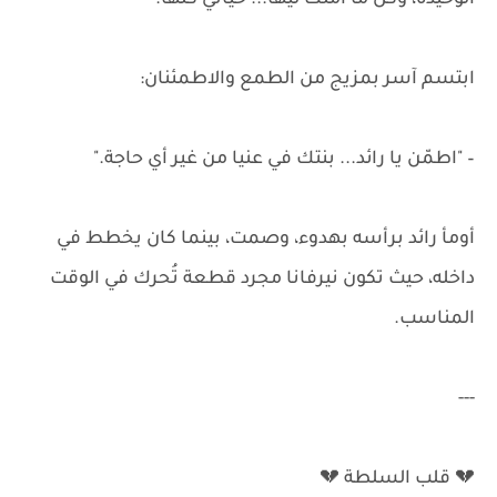
الوحيدة، وكل ما أملك ليها... حياتي كلها."
ابتسم آسر بمزيج من الطمع والاطمئنان:
– "اطمّن يا رائد... بنتك في عنيا من غير أي حاجة."
أومأ رائد برأسه بهدوء، وصمت، بينما كان يخطط في
داخله، حيث تكون نيرفانا مجرد قطعة تُحرك في الوقت
المناسب.
---
💔 قلب السلطة 💔