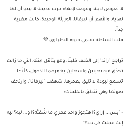
لا تعوض لابنه، وفرصة لإنهاء حرب قديمة لا يبدو أن لها
نهاية. والأهم، أن نيرفانا، الوريثة الوحيدة، كانت مغرية
جداً.
قلب السلطة بقلمي مروه البطراوى 💜
تراجع "رائد" إلى الخلف قليلًا، وهو يتأمّل ابنته، التي ما زالت
تحدّق فيه بعينين واسعتين يغمرهما الذهول، كأنّها
تسمع نبوءة لا تليق بعمرها. شهقت "نيرفانا"، وارتجف
صوتها وهي تنطق بالكلمات:
– "بس... إزاي؟! هتجوز واحد عمري ما شُفتُه؟! و... ليه؟ ليه
إنت عملت كل ده؟!"