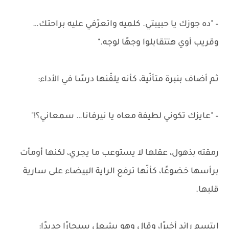
– "ده جوزك يا حبيبتي. كلميه واتعرّفي عليه براحتك…
وقريب أوي هتتقابلوا وجهًا لوجه."
ثم أضاف بنبرة متأنّية، كأنه يلقّنها درسًا في الأداء:
– "عايزك تكوني لطيفة معاه يا نيرفانا… سمعاني؟!"
رمقته بذهول، عقلها لا يستوعب ما يجري، لكنها أومأت
برأسها خضوعًا، كأنّها ترفع الراية البيضاء على سارية
قلبها.
ابتسم رائد أخيرًا، وقال وهو يشعل سيجارًا جديدًا: