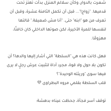
شعرت بالدوار، وكأن سلالم المنزل بدأت تهتز تحت
قدميها. "زواج!"... قبل أن تكمل الثامنة عشرة، وقبل أن
تعرف من هو "ابنه" حتى. "أنا مش ضعيفة." قالتها
لنفسها للمرة الأخيرة، لكن صوتها الداخلي كان خافتًا،
مهزومًا.
فهل كانت هذه هي "السلطة" التي أشار إليها والدها؟ أن
تكون بلا حول ولا قوة، مجرد أداة لتثبيت عرش رجلٍ لا يرى
فيها سوى "وريثته الوحيدة"؟
قلب السلطة بقلمي مروه البطراوى 💜
توقف آسر فجأة، جحظت عيناه بدهشة: