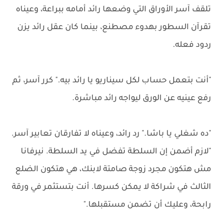
تلقف آسر الأوراق التي وضعها رائد أمامه ببراعة، وعيناه
تقرآن السطور بهدوء مصطنع، بينما كان عقل رائد يزن
ردود فعله.
"أنت بتعمل حساب لكل سيناريو يا رائد بيه." كرر آسر، ثم
رفع عينيه عن الورق ليواجه رائد مباشرة.
"ده شغلي يا باشا." رد رائد، وعيناه لا تفارقان تعابير آسر.
"لازم أضمن إن السلطة تفضل في يد السلطة. نيرفانا
مش هتكون مجرد زوجة صامتة لابنك، هي هتكون الضلع
الثالث في شراكة لا يمكن كسرها. أنت بتستثمر في ورقة
رابحة، وعليك أن تضمن مستقبلها."