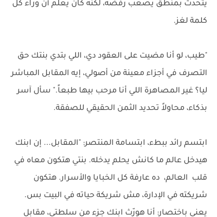
يتحدث بمنطق يصعب رفضه، لكنه كان يعلم أن وراء كل
كلمة لغز.
"طيب، لو أنا مضيت على العقود دي، اللي بتدي بنتك حق
التصرف في أجزاء معينة من أصولي، إيه المقابل المباشر
ليا؟ غير المصاهرة اللي أنا مرحب بيها طبعاً." سأل آسر
بذكاء، محاولاً تحديد الثمن الحقيقي للصفقة.
ابتسم رائد ببطء، ابتسامة المنتصر: "المقابل... إن ابنك
هيدخل عالم ما كانش يحلم يدخله. بنتي هتكون معاه في
قلب العالم، ده عارفة كل الخبايا والأسرار. هتكون
شريكته في الإدارة، مش شريكة حياته في البيت بس.
يعني باختصار: أنا هورّث ابنك جزء من سلطتي، مقابل