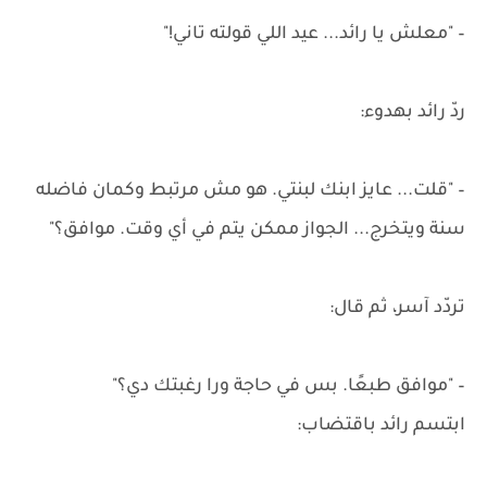
– "معلش يا رائد... عيد اللي قولته تاني!"
ردّ رائد بهدوء:
– "قلت... عايز ابنك لبنتي. هو مش مرتبط وكمان فاضله
سنة ويتخرج... الجواز ممكن يتم في أي وقت. موافق؟"
تردّد آسر، ثم قال:
– "موافق طبعًا. بس في حاجة ورا رغبتك دي؟"
ابتسم رائد باقتضاب: