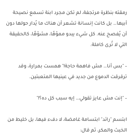
رمقته بنظرة مرتجفة، لم تكن مجرد ابنة تسمع نصيحة
أبيها… بل كانت إنسانة تشعر أن هناك ما يُدار حولها دون
أن يُفصح عنه. كل شيء يبدو مموّهًا، مشوّهًا، كالحقيقة
التي لا تُرى كاملة.
– "بس أنا… مش فاهمة حاجة!" همست بمرارة، وقد
ترقرقت الدموع من جديد في عينيها المتعبتين.
– "إنت مش عايز تقولي… إيه سبب كل ده؟!"
ابتسم "رائد" ابتسامة غامضة، لا دفء فيها، بل خليط من
الخبث والمكر، ثم قال: