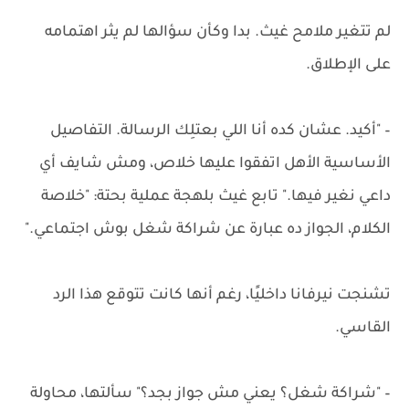
لم تتغير ملامح غيث. بدا وكأن سؤالها لم يثر اهتمامه
على الإطلاق.
– "أكيد. عشان كده أنا اللي بعتلِك الرسالة. التفاصيل
الأساسية الأهل اتفقوا عليها خلاص، ومش شايف أي
داعي نغير فيها." تابع غيث بلهجة عملية بحتة: "خلاصة
الكلام، الجواز ده عبارة عن شراكة شغل بوش اجتماعي."
تشنجت نيرفانا داخليًا، رغم أنها كانت تتوقع هذا الرد
القاسي.
– "شراكة شغل؟ يعني مش جواز بجد؟" سألتها، محاولة