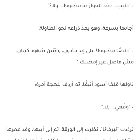
– "طيب… عقد الجواز ده مظبوط… ولا؟"
أجابها بسرعة، وهو يمدّ ذراعه نحو الطاولة:
– "طبعًا مظبوط! على إيد مأذون، واتنين شهود كمان.
مش فاضل غير إمضتك."
ناولها قلمًا أسود أنيقًا، ثم أردف بلهجة آمرة:
– "وقّعي… يلا."
تردّدت "نيرفانا"، نظرت إلى الورقة، ثم إلى أبيها، وقد غمرها