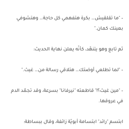
– "ما تقلقيش… بكرة هتفهمي كل حاجة… وهتشوفي
بعينك كمان."
ثم تابع وهو يتنهّد، كأنّه يعلن نهاية الحديث:
– "لما تطلعي أوضتك… هتلاقي رسالة من… غيث."
– "مين غيث؟!" قاطعته "نيرفانا" بسرعة، وقد تجمّد الدم
في عروقها.
ابتسم "رائد" ابتسامة أبويّة زائفة، وقال ببساطة: