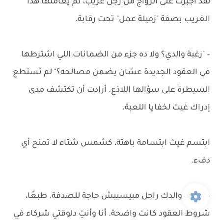
لقد أُجبرت على الزواج من رجل غريب، ثم يُعاملها هذا
الغريب بصفة "زميلة عمل" تحت رقابة.
– "رغبة والدي؟ ولا ده جزء من الضمانات اللي اشترطها
في العقود الجديدة عشان يضمن مصالحه؟" لم تستطع
السيطرة على سؤالها اللاذع. أرادت أن تكتشف مدى
إدراك غيث لخفايا اللعبة.
ابتسم غيث ابتسامة باهتة، كشمس شتاء لا تمنح أي
دفء.
– "ذكية. والدك راجل مبيسيبش حاجة للصدفة. طبعًا،
شروط العقود كانت واضحة. أنا وأنتِ دلوقتي شركاء في