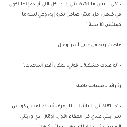
– "في... بس ما تشغلش بالك. كل اللي أريده إنها تكون
في ضهر راجل، مش ضامن بكرة إيه، وهي لسه ما
كملتش 18 سنة."
غاصت ريبة في عيني آسر، وقال:
– "لو عندك مشكلة... قولي، يمكن أقدر أساعدك."
ردّ رائد بابتسامة باهتة:
– "ما تقلقش يا باشا... أنا بعرف أسلك نفسي كويس.
بس بنتي عندي في المقام الأول. أومّال! دي وريثتي