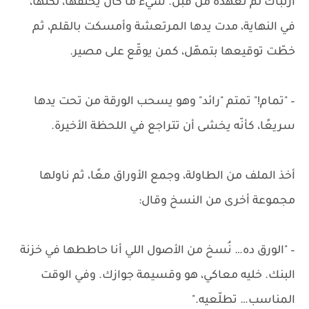
ارتباك لم تعهده من قبل. شيء ما كان يخنقها، لكنها،
في النهاية، مدت يدها المرتعشة وأمسكت بالقلم، ثم
خطّت توقيعها بتمهّل، كمن يوقّع على مصير.
– "تمام!" تمتم "رائد" وهو يسحب الورقة من تحت يدها
سريعًا، كأنّه يخشى أن تتراجع في اللحظة الأخيرة.
أخذ الملف من الطاولة، وجمع الأوراق معًا، ثم ناولها
مجموعة أخرى من النسخ وقال:
– "الورق ده… نُسخ من الأصول اللي أنا حاططها في خزنة
البنك. خليه معاكي، هو وقسيمة جوازك. وفي الوقت
المناسب… تطلّعيه."