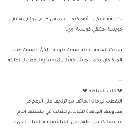
– "برافو عليكي… أيوه كده… اسمعي كلامي، وإنتي هتبقي
كويسة. هتبقي كويسة أوي."
سادت الغرفة لحظة صمت طويلة… لكنّ الصمت هذه
المرة كان يحمل جرسًا خفيًّا، يشبه بداية الخطر، لا نهايته.
---
💔 قلب السلطة 💔
التقطت نيرفانا الهاتف بيدٍ ترتجف على الرغم من
محاولتها الجاهدة للثبات، واعتدلت في جلستها أمام
عدسة الكاميرا. ظهر على الشاشة وجه الشاب الذي لا