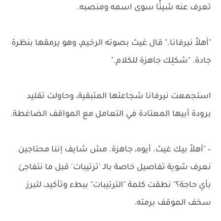
تعرف عنه شيئًا سوى اسمه ومنصبه.
"أهلاً نيرفانا." قال غيث بصوته الرخيم، وهو يرمقها بنظرة
جادة. "شكلِك جاهزة للكلام."
استجمعت نيرفانا شجاعتها المتبقية، وحاولت تقليد
برودة أبيها المعتادة في التعامل مع المواقف الضاغطة.
– "أهلاً بيك غيث. أيوه، جاهزة. مش شايف إننا محتاجين
نعرف شوية تفاصيل خاصة بالـ 'ترتيبات' قبل ما نتفاجئ
بأي حاجة؟" نطقت كلمة "الترتيبات" ببطء وتأكيد، لتبرز
سخف الموقف برمته.