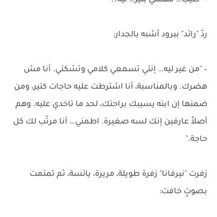
– "طيب… فهمني بليز… ليه؟!"
ردّ "رائد" ببرود أشبه بالجدار:
– "من غير ليه… إنتي تسمعي كلامي وتسْكتي. أنا مش
هضرك. وبالمناسبة، أنا اشترطت عليه حاجات كتير، ومن
ضمنها إن ابنه يسيبك براحتك، لحد ما تاخدي عليه. وهم
أصلاً عارفين إنك لسه صغيرة. اطمني… أنا مرتّب لك كل
حاجة."
زفرت "نيرفانا" زفرة طويلة، مريرة، يائسة، ثم تمتمت
بصوتٍ خافت: