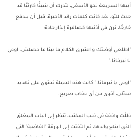
أبيها السريعة نحو الأسفل، لتدرك أن شيئًا كارثيًا قد
حدث للتو. لقد كانت كلمات رائد الأخيرة، قبل أن يندفع
خارجًا، ترن في أذنيها كصافرة إنذار حادة:
"اطلعي أوضتك و اعتبرى الكلام ما بينا ما حصلش. اوعي
يا نيرفانا."
"اوعي يا نيرفانا." كانت هذه الجملة تحتوي على تهديد
مبطّن، أقوى من أي عقاب صريح.
ظلّت واقفة في قلب المكتب، تنظر إلى الباب المغلق
الذي ابتلع والدها، ثم التفتت إلى الورقة "الفاضية" التي