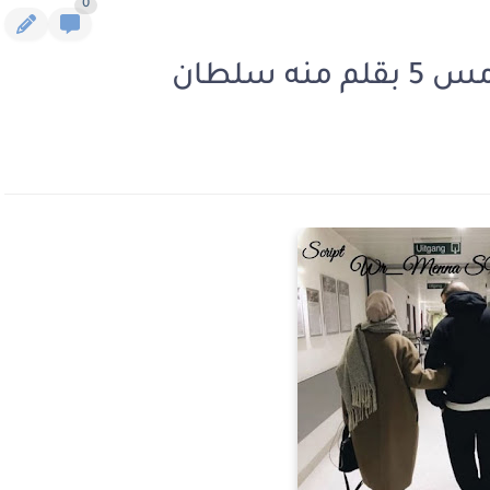
0
 سلطان