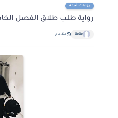
روايات شيقه
رواية طلب طلاق الفصل الخامس 5 بقلم منه
GeGe
منذ عام