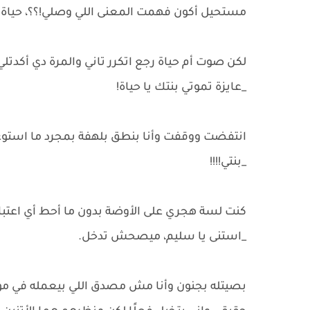
مستحيل أكون فهمت المعنى اللي وصلي!؟؟، حياة 
لكن صوت أم حياة رجع اتكرر تاني والمرة دي أكدتلي
_عايزة تموتي بنتك يا حياة!
انتفضت ووقفت وأنا بنطق بلهفة بمجرد ما استوع
_بنتي!!!!
كنت لسة هجري على الأوضة بدون ما أحط أي اعتبار
_استنى يا سليم، ميصحش تدخل.
بصيتله بجنون وأنا مش مصدق اللي بيعمله في موق