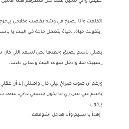
حقيقي واني بتخيل فعلًا لكن منظرهم هما الأتنين م
اتكلمت وأنا بصرخ في وشه بغضب وكلامي بيخرج:
_بتقولك حياة...حياة بتعمل حاجة في البنت يا باس
بصلي باسم بضيق وبعدها بص لسعد اللي كان ساك
_سيبك منه وادخل شوف البنت وتعالى طمنا.
ورغم أن صوت صراخ نيلي كان واصلني إلا أن عقلي ت
باسم عني بس زي ما يكون جمسي خاني، سعد قرب 
بيقول:
_إهدأ يا سليم وأنا هدخل أشوفهم.