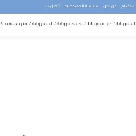
استخدام
من نحن
سياسة الخصوصيه
أتصل بنا
املة
روايات عراقية
روايات خليجية
روايات ليبية
روايات مترجمة
قيد كت