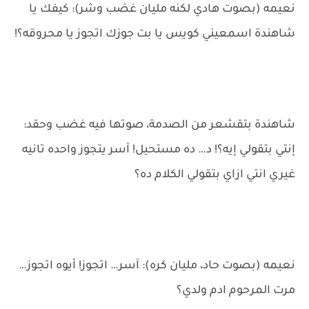
نعيمه (بصوت هادي لكنه مليان غضب وشر): كيفك يا
شاهندة اسمعيني كويس يا بت جوزك اتجوز يا محروقه؟!
شاهندة بتقشعر من الصدمة، صوتها فيه غضب وحقد:
إنتي بتقولي إيه؟! د… ده مستحيل! آسر يتجوز واحده تانيه
غيري انتي ازاي بتقولي الكلام ده؟
نعيمه (بصوت حاد، مليان كره): آسر… اتجوز! أيوه اتجوز…
مرت المرحوم ادم ولدي؟