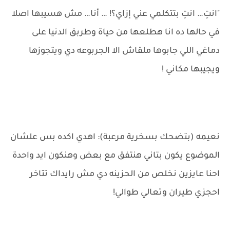
"انتِ… انتِ بتتكلمي عني إزاي؟! … أنا… مش هسيبها اصلا
في حالها ده انا هطلعها من حياة وطربق الدنيا على
دماغي اللي جابوها ملقاش الا الجربوعه دي ويتجوزها
ويجيبها مكاني !
نعيمه (بتضحك بسخرية مرعبة): اهدي اكده بس علشان
الموضوع يكون بتاني هنتفق مع بعض وهنكون ايد واحدة
احنا عايزين نخلص من الحزينه دي مش رايداك تتاخر
احجزي طيران وتعالي طوالي!