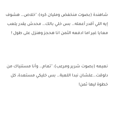
شاهندة (بصوت منخفض ومليان كره): "خلاص… هشوف
إيه اللي أقدر أعمله… بس خلي بالك… محدش يقدر يلعب
معايا غير اما ادفعه الثمن انا هحجز وهنزل على طول !
نعيمه (بصوت شرير ومرعب): "تمام… وأنا مستنياك من
دلوقت…علشان نبدا اللعبة… بس خليكي مستعدة، كل
خطوة ليها ثمن!