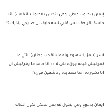
إيمان (بصوت واطي، وهي بتحس بالطمأنينة قالت): أنا
حاسة بالراحة… بس قلبي لسه خايف ان حد يجي ياذيك ؟!
آسر (بيهز راسه، وعيونه مليانة حب وحنان): انتي ما
تعرفيش قيمه جوزك بقى لا ده انا جامد ما يغركيش ان
انا دكتور ده احنا صعايدة وناشفين قوي؟!
ايمان بدموع وهي بتقول له: بس ممكن تكون الخاله