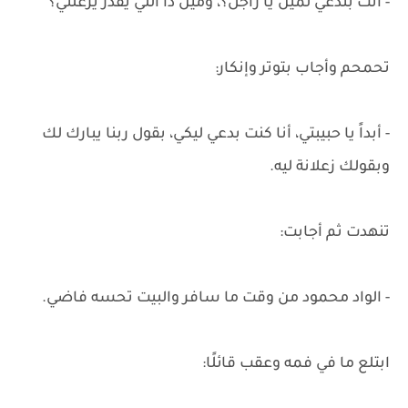
- أنت بتدعي لمين يا راجل؟، ومين دا اللي يقدر يزعلني؟
تحمحم وأجاب بتوتر وإنكار:
- أبداً يا حبيبتي، أنا كنت بدعي ليكي، بقول ربنا يبارك لك
وبقولك زعلانة ليه.
تنهدت ثم أجابت:
- الواد محمود من وقت ما سافر والبيت تحسه فاضي.
ابتلع ما في فمه وعقب قائلًا: