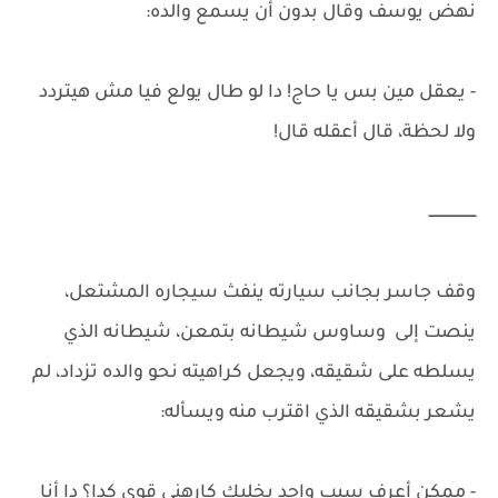
نهض يوسف وقال بدون أن يسمع والده:
- يعقل مين بس يا حاج! دا لو طال يولع فيا مش هيتردد
ولا لحظة، قال أعقله قال!
ـــــــــــــــــــــ
وقف جاسر بجانب سيارته ينفث سيجاره المشتعل،
ينصت إلى وساوس شيطانه بتمعن، شيطانه الذي
يسلطه على شقيقه، ويجعل كراهيته نحو والده تزداد، لم
يشعر بشقيقه الذي اقترب منه ويسأله:
- ممكن أعرف سبب واحد يخليك كارهني قوي كدا؟ دا أنا