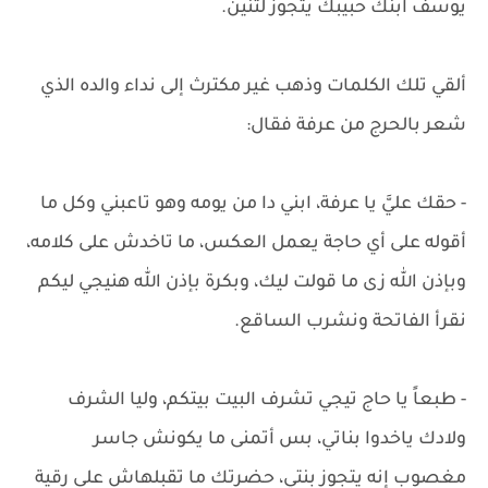
يوسف ابنك حبيبك يتجوز لتنين.
ألقي تلك الكلمات وذهب غير مكترث إلى نداء والده الذي
شعر بالحرج من عرفة فقال:
- حقك عليَّ يا عرفة، ابني دا من يومه وهو تاعبني وكل ما
أقوله على أي حاجة يعمل العكس، ما تاخدش على كلامه،
وبإذن الله زى ما قولت ليك، وبكرة بإذن الله هنيجي ليكم
نقرأ الفاتحة ونشرب الساقع.
- طبعاً يا حاج تيجي تشرف البيت بيتكم، وليا الشرف
ولادك ياخدوا بناتي، بس أتمنى ما يكونش جاسر
مغصوب إنه يتجوز بنتي، حضرتك ما تقبلهاش على رقية