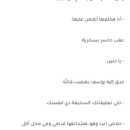
- أنا هكلمها أطمن عليها.
عقب جاسر بسخرية:
- يا حنين.
حدق إليه يوسف بغضب قائلًا:
- خلي تعليقاتك السخيفة دي لنفسك.
- خلاص انت وهو، هتتخانقوا قدامي وفي محل أكل