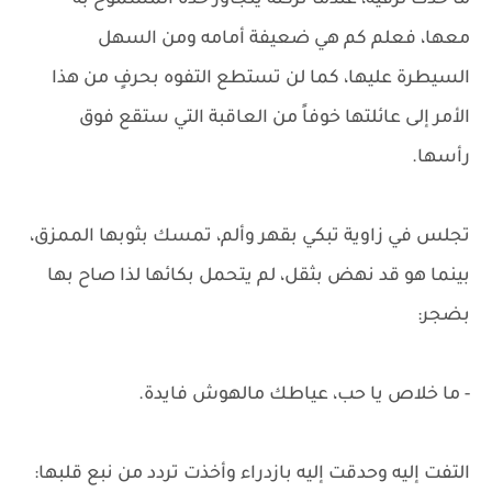
ما حدث لرقية، عندما تركته يتجاوز حده المسموح به
معها، فعلم كم هي ضعيفة أمامه ومن السهل
السيطرة عليها، كما لن تستطع التفوه بحرفٍ من هذا
الأمر إلى عائلتها خوفاً من العاقبة التي ستقع فوق
رأسها.
تجلس في زاوية تبكي بقهر وألم، تمسك بثوبها الممزق،
بينما هو قد نهض بثقل، لم يتحمل بكائها لذا صاح بها
بضجر:
- ما خلاص يا حب، عياطك مالهوش فايدة.
التفت إليه وحدقت إليه بازدراء وأخذت تردد من نبع قلبها: