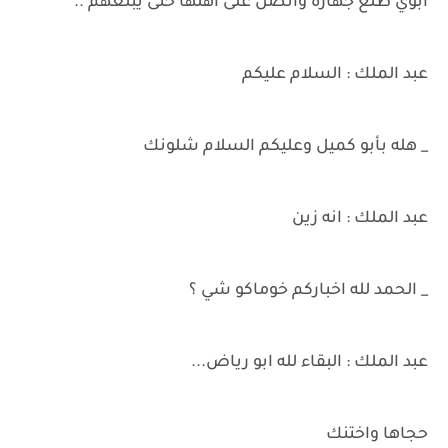
ابوي طلع جهازه واتصل على اهلها حتى يبلغهم ..
عبد الملك : السلام عليكم
_ هله بأبو كميل وعليكم السلام شلونك
عبد الملك : انه زين
_ الحمد لله اخباركم خوماكو شي ؟
عبد الملك : البقاء لله ابو رياض...
حجاها واختنك