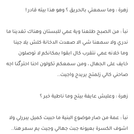
زهرة : وما سمعتي بالحريق ؟ وهو هذا بيته قادر !
نبأ : من الصبح طلعنا وية عمي للبستان وهناك تغدينا ما
ندري ولا سمعنا شي الا صعدت الدخانة كلش يلا جينا
وما خلانه عمي نتقرب كال ابقوا بمكانكم لا توصلون
خايف على الجهال ، ومن سمعكم تكولون احنا احترگنا اجه
صاحني كالي زلمتج يريدج واجيت..
زهرة : وعليش عايفة بيتج وما ناطية خبر ؟
نبأ : عمة من صار موضوع البنية ما حبيت كميل يبررلي ولا
اشوف الكسرة بعيونه جبت جهالي وجيت يم سمر هنا..