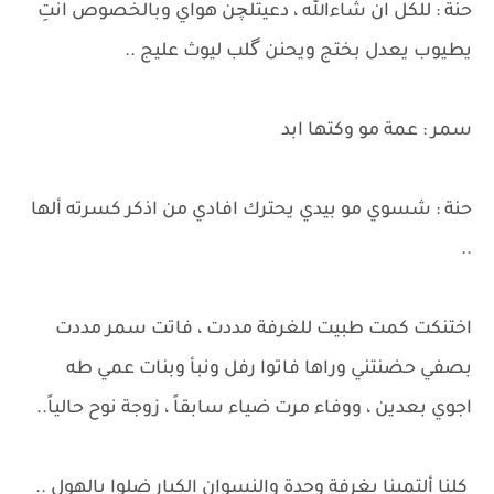
حنة : للكل ان شاءالله ، دعيتلچن هواي وبالخصوص انتِ
يطيوب يعدل بختج ويحنن گلب ليوث عليج ..
سمر : عمة مو وكتها ابد
حنة : شسوي مو بيدي يحترك افادي من اذكر كسرته ألها
..
اختنكت كمت طبيت للغرفة مددت ، فاتت سمر مددت
بصفي حضنتني وراها فاتوا رفل ونبأ وبنات عمي طه
اجوي بعدين ، ووفاء مرت ضياء سابقاً ، زوجة نوح حالياً..
كلنا ألتمينا بغرفة وحدة والنسوان الكبار ضلوا بالهول ..