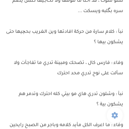
شنو سوت ، فد احنا ما نلومها ولا نحاجيها كلمن يضم
سره بگلبه ويسكت ...
نبأ : كلام سارة من حركة افادتها وين الغريب بحچيها حتى
يشكون بيها ؟
وفاء : فارس كال ، تضحك ومبينة تدري ما تفاجأت ولا
سألت على نوح تدري محد احترك
نبأ : وشلون تدري هاي مو بيتي كله احترك وتدمر هم
يشكون بية ؟
وفاء : ما اعرف الكل مأيد كلامه وباجر من الصبح رايحين