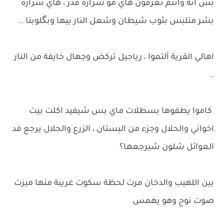
بس انه وانتم تعرفون هاي مو شرارة قدر ، هاي شرارة
بشر متلبس بثوب شيطان وشعل النار بيها وبگلوبنا ..
اهالي القرية ألتموا ، رياجيل تركض وجهال خايفة من النار
..
كاموا يطفوها بسطلات ماي بس شيفيد اكلت بيت
اخواني والحلال وجزء من البستان ، الزرع والحلال يرجع فد
العوائل شلون شيرجعها؟
بين اللهيب والدخان مرت لحظة سكوت غريبة منها ميزت
صوت نوح وهو يهمس