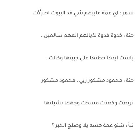
سمر : اي عمة مابيهم شي فد البيوت احترگت
حنة : فدوة فدوة لذيالهم المهم سالمين..
باست ايدها حطتها على جبينها وكالت..
حنة : محمود مشكور ربي ، محمود مشكور
تربعت وكعدت مسحت وجهها بشيلتها
نبأ : شنو عمة هسه يلا وصلج الخبر ؟