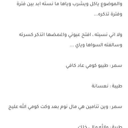
والموضوع ياكل ويشرب وياها ما نسته ابد بين فترة
وفترة تذكره...
ولا اني نسيته ، افتح عيوني واغمضها اتذكر كسرته
وسالفته السواها وياي ...
سمر : طيبو كومي عاد كافي
طيبة : نعسانة
سمر : وين تنامين هي مال نوم بعد وكت كومي الله عليج
طيبة : والله مالي خلك