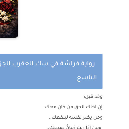
رواية فراشة في سك العقرب الجزء
التاسع
وقد قيل:
إن اخاك الحق من كان معك..
ومن يضر نفسه لينفعك..
ومن إذا رِيبَ زمانٌ صدعك..