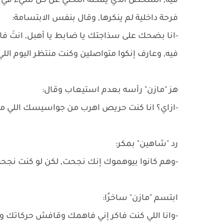
فيه, الشخص الذي يمكنه التخلي عن كل شيء في سب
فرحة داخلية لم ينكرها, وقال بنفس الابتسامة:
-انا بضحك على سذاجتك يا ضابط يا أهبل, انتَ فاك
فيه, وعارف إنكوا متواصلين وكنت منتظر اليوم اللي
هز "مازن" رأسه بعدم استيعاب وقال:
-ازاي؟ انا كنت حريص اهرب من جواسيسك اللي معي
رد "شاهين" بمكر:
-وهم كانوا بيوهموك إنك نجحت, لكن لو كنت نجح
ابتسم "مازن" ساخرًا:
-وانا اللي كنت فاكر إني فاهمك وقافش حركاتك