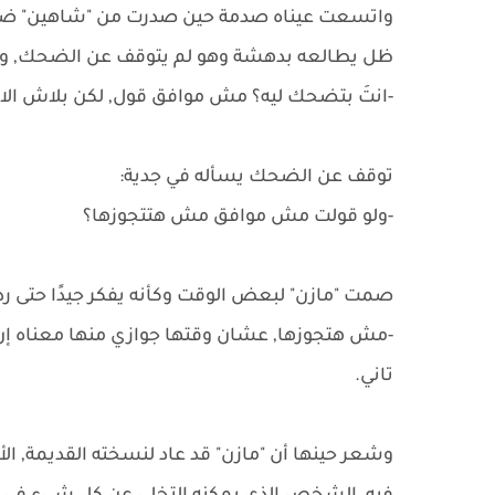
واتسعت عيناه صدمة حين صدرت من "شاهين" ضحك
ظل يطالعه بدهشة وهو لم يتوقف عن الضحك, و
-انتَ بتضحك ليه؟ مش موافق قول, لكن بلاش الا
توقف عن الضحك يسأله في جدية:
-ولو قولت مش موافق مش هتتجوزها؟
صمت "مازن" لبعض الوقت وكأنه يفكر جيدًا حتى ر
-مش هتجوزها, عشان وقتها جوازي منها معناه إن
تاني.
وشعر حينها أن "مازن" قد عاد لنسخته القديمة, الأ