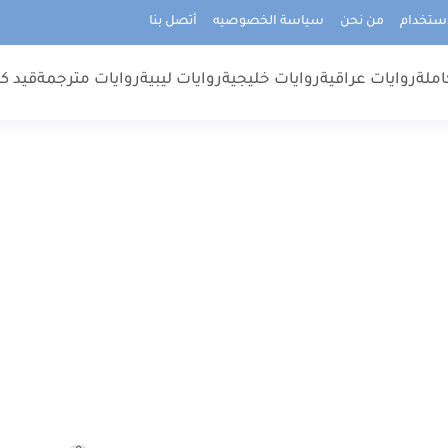
استخدام
من نحن
سياسة الخصوصيه
أتصل بنا
املة
روايات عراقية
روايات خليجية
روايات ليبية
روايات مترجمة
قيد كت