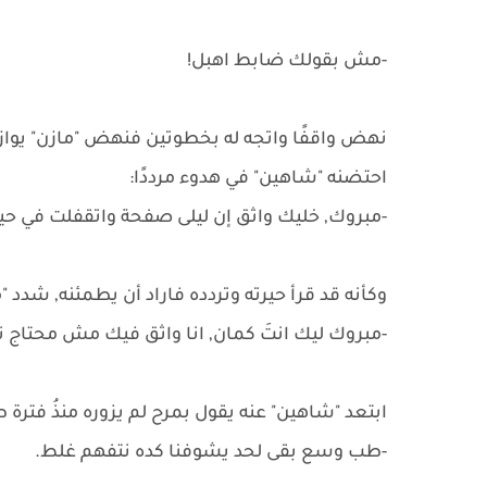
-مش بقولك ضابط اهبل!
نهض واقفًا واتجه له بخطوتين فنهض "مازن" يو
احتضنه "شاهين" في هدوء مرددًا:
-مبروك, خليك واثق إن ليلى صفحة واتقفلت في حيا
وكأنه قد قرأ حيرته وتردده فاراد أن يطمئنه, شدد "
-مبروك ليك انتَ كمان, انا واثق فيك مش محتاج 
ابتعد "شاهين" عنه يقول بمرح لم يزوره منذُ فترة ط
-طب وسع بقى لحد يشوفنا كده نتفهم غلط.