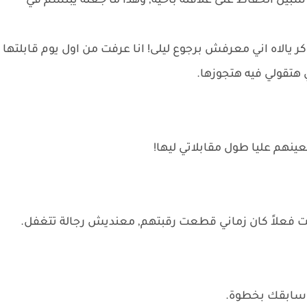
يل الحفاظ على علاقته بأخيه, وهذا ما جعله يبتسم في
ر يالاه اني معرفش برجوع ليلى! انا عرفت من اول يوم قابلتها
 هتقولي فيه هتجوزها.
نهم عليا طول مقابلاتي ليها!
ت فعلاً كان زماني قطعت رقبتهم, معنديش رجالة تتغفل.
 وسابقك بخطوة.