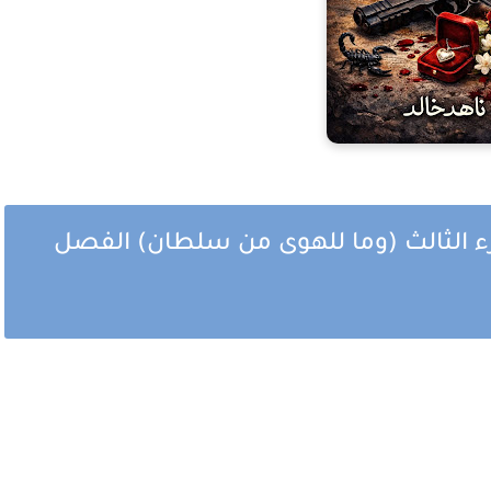
 الثالث (وما للهوى من سلطان) الفصل