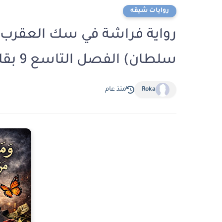
روايات شيقه
رواية فراشة في سك العقرب ال
سلطان) الفصل التاسع 9 بقلم ناهد خالد
Roka
منذ عام