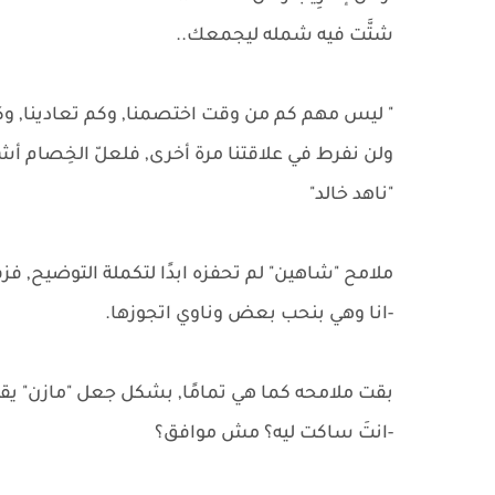
شتَّت فيه شمله ليجمعك..
" ليس مهم كم من وقت اختصمنا, وكم تعادينا, وكيف 
ولن نفرط في علاقتنا مرة أخرى, فلعلّ الخِصام أش
"ناهد خالد"
ملامح "شاهين" لم تحفزه ابدًا لتكملة التوضيح, ف
-انا وهي بنحب بعض وناوي اتجوزها.
بقت ملامحه كما هي تمامًا, بشكل جعل "مازن" يق
-انتَ ساكت ليه؟ مش موافق؟