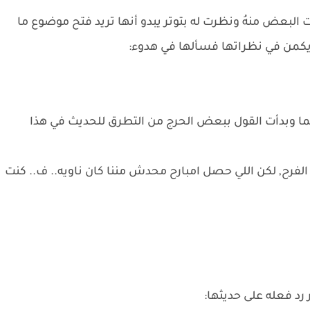
بعض منهُ ونظرت له بتوتر يبدو أنها تريد فتح موضوع ما
ويكمن في نظراتها فسألها في هدوء:
هما وبدأت القول ببعض الحرج من التطرق للحديث في هذا
م الفرح, لكن اللي حصل امبارح محدش مننا كان ناويه.. ف.. كنت
رد فعله على حديثها: