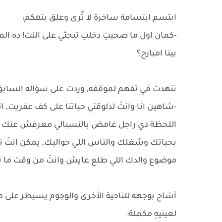
ابتسم ابتسامة ساخرة لا تُرى وعلق بتهكم:
-كمان اول ما صحيتِ دخلتِ تبحثي على النت! ده 
بينا امبارح؟
تنهدت في تفهم لموقفه, وردت على سؤاله السابق
-شاهين انا وانتَ لدلوقتي حياتنا على كف عفريت, ا
اللحظة دي راجل غامض بالنسبالي معرفش عنك اكتر م
بحياتك وشغلك والناس اللي حواليك, يمكن انتَ
موضوع والدك اللي طلع عايش وانتَ من وقت ما تو
أشاح بوجهه للناحية الأخرى والوجوم يسيطر على مل
لعينيهِ مكملة: