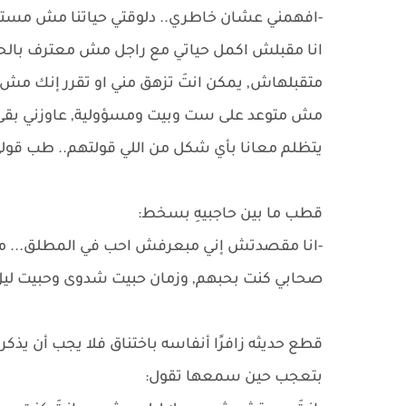
-افهمني عشان خاطري.. دلوقتي حياتنا مش مستقرة
انا مقبلش اكمل حياتي مع راجل مش معترف بال
متقبلهاش, يمكن انتَ تزهق مني او تقرر إنك مش
مش متوعد على ست وبيت ومسؤولية, عاوزني بق
يتظلم معانا بأي شكل من اللي قولتهم.. طب قول
قطب ما بين حاجبيهِ بسخط:
-انا مقصدتش إني مبعرفش احب في المطلق... مانا
صحابي كنت بحبهم, وزمان حبيت شدوى وحبيت ليل.
قطع حديثه زافرًا أنفاسه باختناق فلا يجب أن يذك
بتعجب حين سمعها تقول: