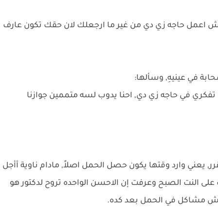
تش اعمل حاجه زي دي من غير ما ارجعلك لان حقك تكون عارف
بة في عينيهِ, وسألها:
ك تفكري في حاجه زي دي, احنا يدوب لسه متممين جوازنا
, يعني وارد وقتها يكون حصل الحمل اصلاً, مادام ناوية أأجل
ت على النت الصبح وعرفت إن الاحسن الواحده تروح لدكتور هو
لش مشاكل في الحمل بعد كده.