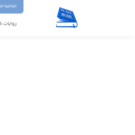
اتفاقية ال
روايات ك