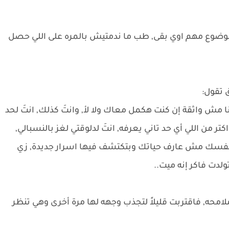
الموضوع مهم اوي بقى, طب ما ندمتيش بالمره على اللي حصل
 تقول:
نا مش واثقة إن كنت هكمل معاك ولا لأ, وانتَ كذلك, انتَ لحد
ن اللي أي حد تاني يعرفه, انتَ لدلوقتي لغز بالنسبالي,
 نفسك مش عارف حياتك وبتكتشف فيها اسرار جديدة, زي
لدت فاكر إنه ميت..
امحه, فاقتربت قليلاً لتجذب وجهه لها مرة أخرى وهي تنظر