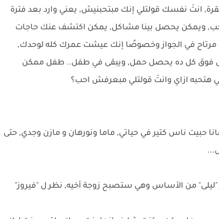
, انتَ نفسك قولتلي إنك مبتحبنيش, يعني وارد بعد فترة
حب, ويمكن يحصل بينا مشاكل, يمكن اكتشف عنك حاجات
 مرتاح في الجواز وخصوصًا إنك عيشت عمرك كله لوحدك,
ى فوق كل ده يحصل حمل, ويبقى في طفل.. طفل ممكن
ي هتحبه ازاي وانتَ قولتلي مبعرفش احب؟
 حبيت ناس كتير في حياتي, ماما ونورهان و مازن وجدي, حتى
..
ر "ليلى" من الأساس وهي ستصبح زوجة أخيه, نظر ل "فيروز"