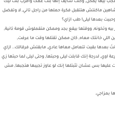
عجب بيها يمكن, وكنت شايف إنها بنت عمك واقرب بنت ليك
شاهين ماكنتش هتتقبل فكرة حملها من راجل تاني, لا وتفضل
حبيت بعدها ليلى! طب ازاي؟
بيه وتخونه, ووقتها بيقع بجد وممكن متقملوش قومة تانية,
ن اللي خانتك معاه, كان ممكن تقتلها وقت ما عرفت,
 بعدها بقيت تتعامل معاها عادي, مابقتش فرقالك.. ازاي
 اوي, لدرجة إنك قابلت ليلى وحبتها, وحتى ليلى لما حبتها زي
ت عليها بس عشان تثبتلها إنك لو عاوز تجيبها هتجبها, مش
ا بمزاجي.