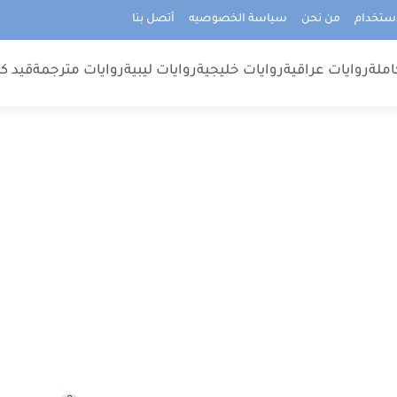
استخدام
من نحن
سياسة الخصوصيه
أتصل بنا
املة
روايات عراقية
روايات خليجية
روايات ليبية
روايات مترجمة
قيد كت