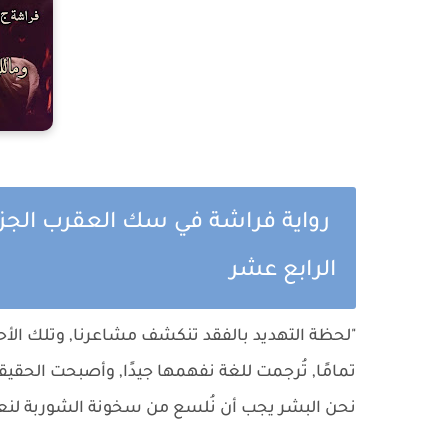
رواية فراشة في سك العقرب الجزء
الرابع عشر
"لحظة التهديد بالفقد تنكشف مشاعرنا, وتلك الأ
تمامًا, تُرجمت للغة نفهمها جيدًا, وأصبحت الحقيق
نحن البشر يجب أن نُلسع من سخونة الشوربة لنعر