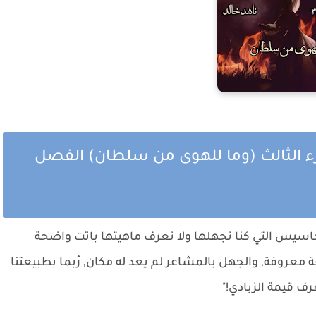
 الثالث (وما للهوى من سلطان) الفصل
حاسيس التي كنا نجهلها ولا نعرف ماهيتها باتت واضحة
ة معروفة, والجهل بالمشاعر لم يعد له مكان, رُبما بطبيعتنا
ف قيمة الزبادي!"