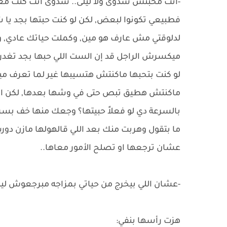
-انتَ محبتش شدوى ولا ليلى.. شدوى انتَ كنت م
فطبيعي تكونوا لبعض, لكن لو كنت حبتها بجد يا 
لدلوقتي مش عارف هو مين, وكملت حياتك عادي, و
ميكسرش الراجل قد إن الست اللي حبها بجد تغدر 
لو كنت بتحبها ماكنتش هتسيبها غير لما تعرف مي
ماكنتش هطيق تبص حتى في وشها بعدها, لكن انتَ
بالسرعة دي لو فعلاً حبيتها؟ وجعك منها خف بسرعة
ما بتقول وهربت منك بعد اللي قالهولها مازن دور
عشان ترجعها او تصلح الأمور معاها..
-عشان اللي بيخرج من حياتي بمزاجه مبرجعوش ليه
هزت رأسها بنفي: