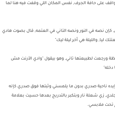
قف على حافة الجرف, نفس المكان اللي وقفت فيه هنا لما
 كإن نصه في النور ونصه التاني في العتمه, قال بصوت هادي
ك ليا, والليلة هي اّخر ليلة ليك"
ظة ورجعت لطبيعتها تاني, وهو بيقول "وادي الأرنت مش
 دخله"
ده ناحية صدري بدون ما يلمسني وثبتها فوق صدري كإنه
لدي, زي شعلة نار وبتكبر بالتدريج بعدها حسيت بعلامة
 تحت ملابسي.