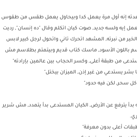
دته إنه أول مرة يعمل كدا وبيحاول يعمل طقس من طقوس
مل إيه ولسه جديد, صوت كيان اتكلم وقال "ده إنسان", رديت
ر من نبرته, المشهد اتحرك تاني واتحول لرجل كبير لابس
سم باللون الأسود, ماسك كتاب قديم وبيتمتم بطلاسم مش
ستدعى من طبقة أعلى, وكسر الحجاب بين عالمين بإرادته"
بشر يستدعي من غير إذن, الميزان بيختل"
 كل سحر, لكن فيه حدود"
 بدأ يترفع عن الأرض, الكيان المستدعى بدأ يتمدد, مش شرير
ي.
بقات أعلى بدون معرفة"