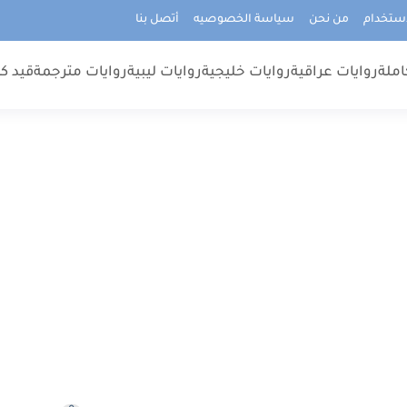
استخدام
من نحن
سياسة الخصوصيه
أتصل بنا
املة
روايات عراقية
روايات خليجية
روايات ليبية
روايات مترجمة
قيد كت