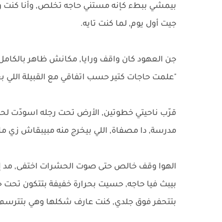
بيمشي ببطء كإنه مستني حاجه تخلص, وأنا كنت وا
جيت أول يوم, لما كنت تايه.
جن العهود كان واقف ورايا, مكانش ظاهر بالكامل,
"علمت حاجات كتير حسب اتفاقي مع القبيلة اللي بعتت
قرّب ناحيتي خطوتين, الأرض تحت رجله اسودّت لح
مدرسة, دا مصفاة, اللي بيخرج منه مبيبقاش زي ما
الهوا وقف خالص حتى صوت الحشرات اختفى, مد إي
بيبث فيا حاجه, حسيت بحرارة خفيفة بتتكون تحت ج
بتتحفر فوق جلدي, كنت عارف شكلها وهي بتترسم