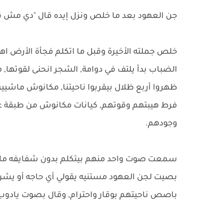
جن العهود بعد ما خلص ونزل إيده قال "دي مش قد
خلص جملته الأخيرة وقبل ما اتكلم فجأة الأرض اهت
الضباب بدأ يلتف في دوامة, الشجر انحنى لقوتها,
ظهروا أربع ظلال بيقربوا ناحيتنا, مكانوش ماشيي
فرط هيبتهم وقوتهم, كيانات مكانوش من طبقة عاد
وجودهم.
سمعت صوت واحد منهم بيتكلم بدون شفايفه ما ت
بصيت لجن العهود مستنيه يقولي أي حاجه أو يشر
باصص ناحيتهم بوقار واحترام, وقال بصوت يادو