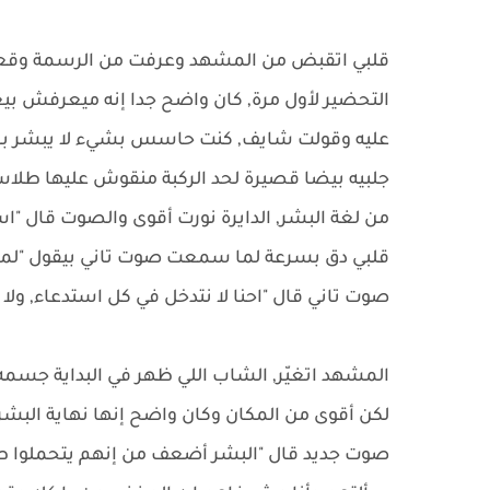
قلبي اتقبض من المشهد وعرفت من الرسمة وقع
التحضير لأول مرة, كان واضح جدا إنه ميعرفش بيع
عليه وقولت شايف, كنت حاسس بشيء لا يبشر بالخي
جلبيه بيضا قصيرة لحد الركبة منقوش عليها طلا
من لغة البشر, الدايرة نورت أقوى والصوت قال "ا
قلبي دق بسرعة لما سمعت صوت تاني بيقول "لما 
صوت تاني قال "احنا لا نتدخل في كل استدعاء, ولا
المشهد اتغيّر, الشاب اللي ظهر في البداية جسمه
لكن أقوى من المكان وكان واضح إنها نهاية البشر
صوت جديد قال "البشر أضعف من إنهم يتحملوا ط