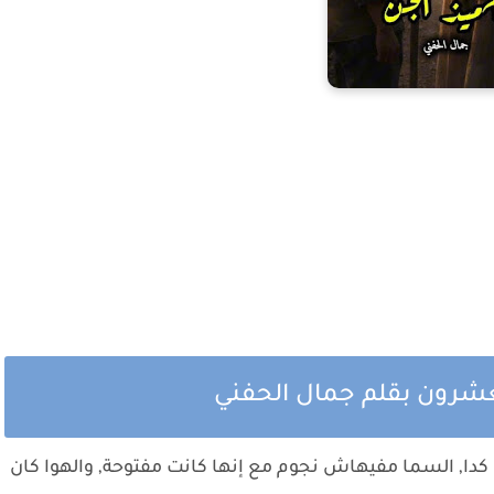
لعشرون بقلم جمال الحفني
 كدا, السما مفيهاش نجوم مع إنها كانت مفتوحة, والهوا كان