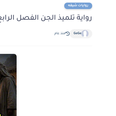
روايات شيقه
رواية تلميذ الجن الفصل الرابع والعشرون 24
GeGe
منذ عام