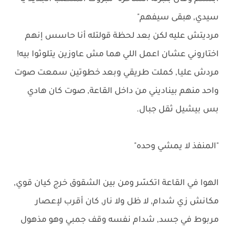
سيدي, هبقى سيفهم"
مرديتش عليه لكن بعد لحظة قولتله أنا حاسس إنهم
اختاروني عشان اعمل اللي هما مش عاوزين يتلوثوا بيه!
مردش عليا, كملت طريقي وبعد خطوتين سمعت صوت
واحد منهم بيناديني من داخل القاعة, صوت كان هادي
بس بيشيل ثقل جبال.
"المنفذ لا يمشي وحده"
الهوا في القاعة اتكسّر ومن بين الشقوق خرج كيان قوي,
مكانش زي شدام, لا ظل ولا نار, كان أقرب لإعصار
مربوط في جسد, شدام نفسه وقف جمبي وهو مذهول