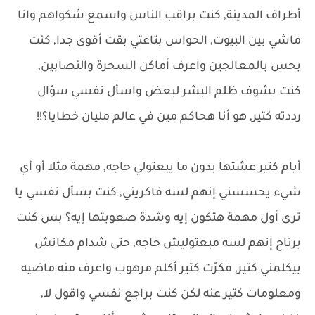
أطراف المدينة, كنت براقب الناس واسمع شكواهم وانا
ماشي بين البيوت, الحواس بتاعتي بقت أقوى جدا, كنت
بحس بالمعالجين واعرف أماكن السحرة والنصابين,
كنت بشوف ظلم البشر لبعض واسأل نفسي سؤال
رددته كتير, هو أنا هحاكم مين في عالم مليان خطايا؟!!
أيام كتير عشتها بدون ما يبعتولي حاجه, مهمة مثلا أو أي
شيء يحسسني إنهم لسه فاكريني, كنت بسأل نفسي يا
ترى أول مهمة هتكون إيه وشدة صعوبتها إيه؟ بس كنت
برتاح إنهم لسه مبعتوليش حاجه, حتى شدام مكانش
بيكلمني كتير, فكرّت كتير أكلم مرهوب واعرف منه ماضيه
ومعلومات كتير عنه لكن كنت براجع نفسي واقول لا,