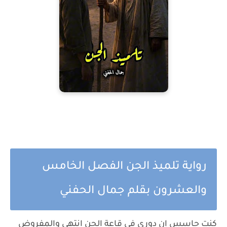
رواية تلميذ الجن الفصل الخامس
والعشرون بقلم جمال الحفني
كنت حاسس إن دوري في قاعة الجن انتهي والمفروض