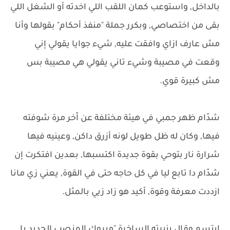
بالداخل, واستوعب كمان اللقب اللي اخدته أو الشغل اللي
بقى من اختصاصي, وبكرر جملة "منفذ أحكام" بقولها وأنا
مش عارف ازاي وافقت عليه, شيء جوايا يقولي إني
وقعت في مصيبة وشيء تاني يقولي هي مصيبة بس
مش كبيرة قوي.
شدّام ظهر جمبي في هيئة مختلفة عن اّخر مرة شوفته
فيها, وكان له ظل طويل لونه أزرق داكن, وعينيه فيها
شرارة نار بتوحي بقوة جديدة اكتسبها, بعدين افتكرت إن
شدّام دا تابع ليا في كل حاجه حتى في القوة, يعني زي مانا
ازددت معرفة وقوة, أكيد هو زاد زيي بالمثل.
ابتسم وقال بنبرته الساخرة "مبروك المنصب الجديد يا