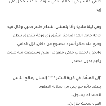
خليني عايش في العالم بتاعي شويه, أنا مستعجل على
إيه!
وفي ليلة هادية وأنا بتمشى, شدام ظهر جمبي وقال فيه
حاجه جايه, الهوا قدامنا اتشق زي ورقة بتتحرق ببطء
وخرج منه طائر أسود مصنوع من دخان, نزل قدامي
واتحول لخطاب ملكي ملفوف اتفتح وسمعت منه صوت
رخيم بدون مصدر
"إلى المنفّذ, في قرية البشر ***** إنسان يعالج الناس
بعهد دائم مع جني من سلالة العهود
العهد لم يسجل..
القوة منحت بلا إذن..