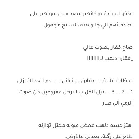
وكفو السادة بمكانهم مصدومين عيونهم على
اصدقائهم الي جانو هدف لسلاح مجهول
صاح فقار بصوت عالي
_فقار:: دلهب لااااااااا
لحظات قليلة..... دقائق.... ثواني..... بدء العد التنازلي
1... 2.... 3.... نزل الكل ب الارض مفزوعين من صوت
الرمي الي صار
اهتز جسم دلهب غمض عيونه مختل توازنه
طاح على رگبة. بعدين عالأرض.