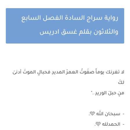
رواية سراج السادة الفصل السابع
والثلاثون بقلم غسق ادريس
لا تغرنك يوماً صفَوتُ العمرْ المديدِ فحبالِ الموتَ أدنىَ
لكَ
منِ حبلَ الوريدِ ."
- سبحان الله 🩵.
- الحمدلله 🩵.