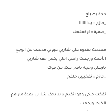
حجة بصياح
_حازم :: يلاااااااا
_صفية :: اوكفففف
مسحت بهدوء على شاربي عيوني مدمعه من الوجع
اتأفتت ورجعت راسي اخلي يكمل حف شاربي
باوعلي وحجه نافخ حلكه من فوك
_حازم :: نفخيييي حلكج
نفخت حلكي وهوا تقدم يريد يحف شاربي بعدة مارافع
الخيط ورجعت