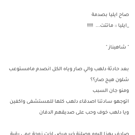
صاح ايليا بصدمة
_ايليا :: ماتتت... !!!!!
" شاهيناز "
بعد حادثة دلهب والي صار وياه الكل انصدم مامستوعب
شلون هيج صار؟؟
ومنو جان السبب
اتوجهو سادتنا اصدقاء دلهب كلها للمستشفى واكفين
ويا دلهب خوف وحب على صديقهم الدفان
صادف بهذا اليوم وصلنة خبر مرض اخت زوجة عمي رقية