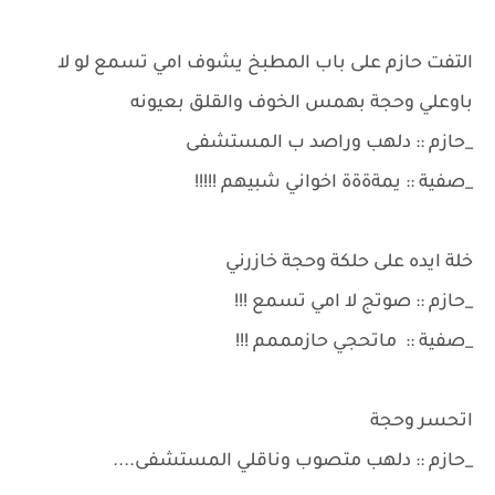
التفت حازم على باب المطبخ يشوف امي تسمع لو لا
باوعلي وحجة بهمس الخوف والقلق بعيونه
_حازم :: دلهب وراصد ب المستشفى
_صفية :: يمةةةة اخواني شبيهم !!!!!
خلة ايده على حلكة وحجة خازرني
_حازم :: صوتج لا امي تسمع !!!
_صفية :: ماتحجي حازمممم !!!
اتحسر وحجة
_حازم :: دلهب متصوب وناقلي المستشفى....