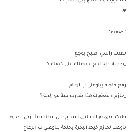
التصويت والتعليق بين الفقرات
♥.
" صفية "
بعدت راسي اصيح بوجع
_صفية :: اخ اخخ مو كتلك على كيفك ؟
رفع حاجبة يباوعلي ب ازعاج
_حازم :: معقولة هذا شارب بنية مو زلمة ؟
خليت ايدي فوك حلكي امسح على منطقة شاربي بهدوء
باوعت لحازم خيط البكرة بحلكة يباوعلي ب انزعاج