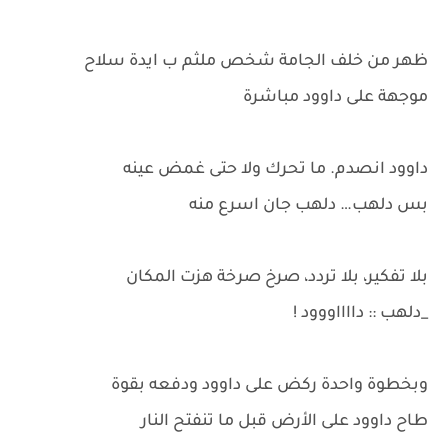
ظهر من خلف الجامة شخص ملثم ب ايدة سلاح
موجهة على داوود مباشرة
داوود انصدم. ما تحرك ولا حتى غمض عينه
بس دلهب… دلهب جان اسرع منه
بلا تفكير، بلا تردد، صرخ صرخة هزت المكان
_دلهب :: دااااووود !
وبخطوة واحدة ركض على داوود ودفعه بقوة
طاح داوود على الأرض قبل ما تنفتح النار