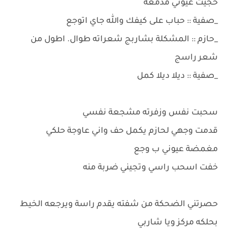
حجيت عيوني مدمعه
_صفية :: حباب على كيفك والله جاي اتوجع
_حازم :: المشكلة بشاربج شعراته طوال. اطول من
شعر راسج
_صفية :: ديلا ديلا كمل
سحبت نفس وزفرته مشجعة نفسي
قدمت وجهي لحازم يكمل حف واني عاوجة حلكي
مغمضة عيوني ب وجع
خفت اسحب راسي وتجيني ضربة منه
حصرتني الضحكة من شفته يقدم راسة ويرجعه الخيط
بحلكه مركز ويا شاربي