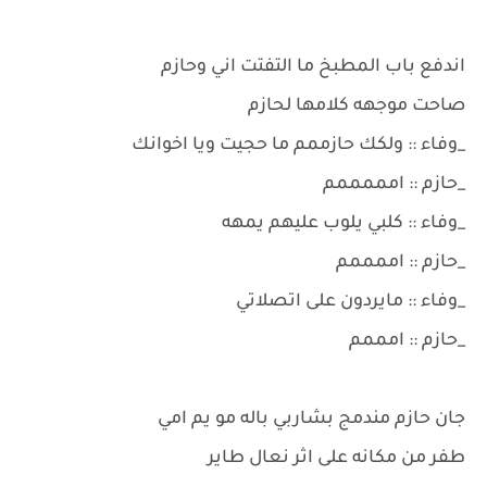
اندفع باب المطبخ ما التفتت اني وحازم
صاحت موجهه كلامها لحازم
_وفاء :: ولكك حازممم ما حجيت ويا اخوانك
_حازم :: امممممم
_وفاء :: كلبي يلوب عليهم يمهه
_حازم :: اممممم
_وفاء :: مايردون على اتصلاتي
_حازم :: امممم
جان حازم مندمج بشاربي باله مو يم امي
طفر من مكانه على اثر نعال طاير