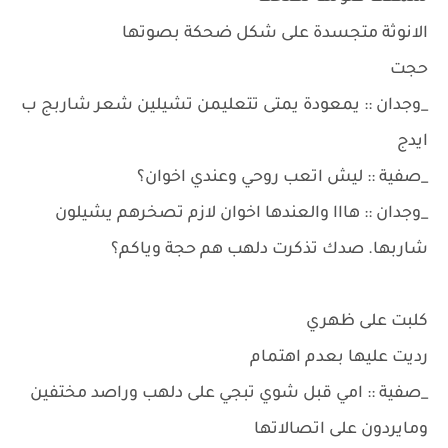
الانوثة متجسدة على شكل ضحكة بصوتها
حجت
_وجدان :: يمعودة يمتى تتعليمن تشيلين شعر شاربج ب
ايدج
_صفية :: ليش اتعب روحي وعندي اخوان؟
_وجدان :: هااا والعندها اخوان لازم تصخرهم يشيلون
شاربها. صدك تذكرت دلهب هم حجة وياكم؟
كلبت على ظهري
رديت عليها بعدم اهتمام
_صفية :: امي قبل شوي تبجي على دلهب وراصد مختفين
ومايردون على اتصالاتها