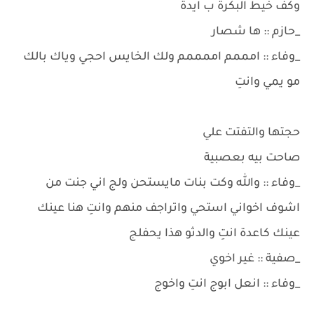
وكف خيط البكرة ب ايدة
_حازم :: ها شصار
_وفاء :: امممم اممممم ولك الخايس احجي وياك بالك
مو يمي وانتِ
حجتها والتفتت علي
صاحت بيه بعصبية
_وفاء :: والله وكت بنات مايستحن ولج اني جنت من
اشوف اخواني استحي واتراجف منهم وانتِ هنا عينك
عينك كاعدة انتِ والدثو هذا يحفلج
_صفية :: غير اخوي
_وفاء :: انعل ابوج انتِ واخوج