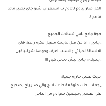
حجاها وبأوع لجميلة بحقد وغل
الكل صار يباوع لجادح ب استغراب شنو جاي يصير محد
فاهم !.
حجة جادح ناهي تسألات الجميع
_جادح :: انا من قبل ماجنت متقبل فكرة رجعة هاي
الانسانة لحياتي والسبب اعرف وجودها شر للباقين
_جميلة :: جادح ليش تحجي هيج !!!
حجت عمتي خازرة جميلة
_جهاد :: جنت متوقعة حادث ابنج والي صار راح يصحيج
على نفسج وتبيضين سوادج من الداخل