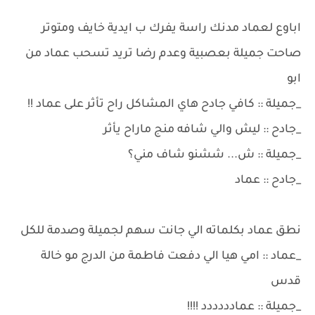
اباوع لعماد مدنك راسة يفرك ب ايدية خايف ومتوتر
صاحت جميلة بعصبية وعدم رضا تريد تسحب عماد من
ابو
_جميلة :: كافي جادح هاي المشاكل راح تأثر على عماد !!
_جادح :: ليش والي شافه منج ماراح يأثر
_جميلة :: ش... ششنو شاف مني؟
_جادح :: عماد
نطق عماد بكلماته الي جانت سهم لجميلة وصدمة للكل
_عماد :: امي هيا الي دفعت فاطمة من الدرج مو خالة
قدس
_جميلة :: عمادددددد !!!!