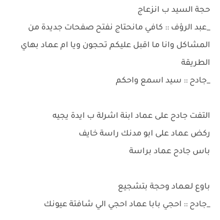
حجة السيد ب انزعاج
_عبد الرؤف :: كافي مانحتاج نفتح صفحات جديدة من
المشاكل وانا ما اقبل عليكم تحجون ويا ام عماد بهاي
الطريقة
_جادح :: سيد اسمع واحكم
التفت جادح على عماد ابنة اشرلة ب ايدة يجيه
ركض عماد على ابو مدنك راسة خايف
باس جادح عماد براسة
باوع لعماد وحجة بتشجيع
_جادح :: احجي بابا عماد احجي الي شافتة عيونك