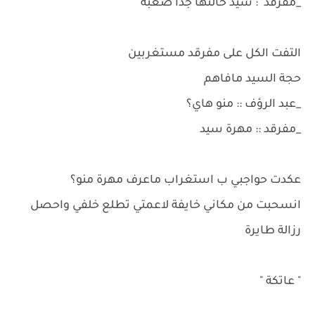
_مفرقد ': سيد حالتها جداً صعبة
التفت الكل على مفرقد مستغربين
حجة السيد مافاهم
_عبد الرؤف :: منو هاي؟
_مفرقد :: مهرة سيد
عكدت حواجبي ب استغراب ماعرف مهرة منو؟
انسحبت من مكاني خايفة لاعمتي تطلع خلفي واحصل
رزالة طايرة
" عاتكة "