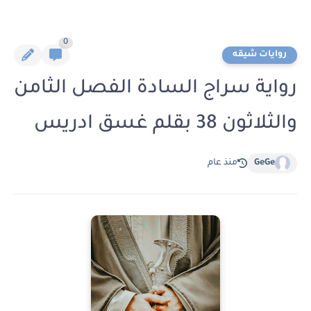
0
روايات شيقه
رواية سراج السادة الفصل الثامن
والثلاثون 38 بقلم غسق ادريس
GeGe
منذ عام