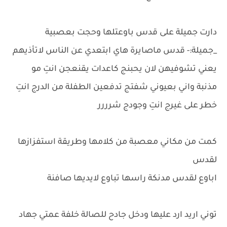
دارت جميلة على قدس باوعتلها وحجت بعصبية
_جميلة:- قدس ماصايرة هاي ابتعدي عن الناس لاتأذيهم
يعني تشوفيهن لان يحبنج كاعدات يقنعجن انتِ مو
مذنبة واني بعيوني شفتج تدفعين الطفلة من الدرج انتِ
خطر على غيرج انتِ وجودج شرررر
كمت من مكاني معصبة من كلامها وطريقة استفزازها
لقدس
اباوع لقدس مدنكة راسها تباوع لايديها صافنة
توني اريد ارد عليها ودخل جادح للصالة خلفة عمتي جهاد