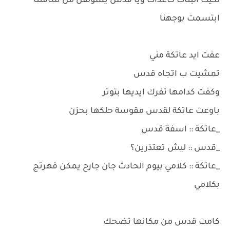
لكيت البنات كاعدات ويا قدس يسولفن من شافتنا
ابتسمت بوجهنا
عفت ايد عاتكة مني
تمشيت ب اتجاه قدس
وكفت كدامها تفرك ايديها بتوتر
باوعت عاتكة لقدس مقوسة حلكها بحزن
_عاتكة :: اسفة قدس
_قدس :: ليش تعتذرين؟
_عاتكة :: كلامي بيوم الحادث جان جارح يمكن قهرتج
بكلامي
كامت قدس من مكانها تضحك