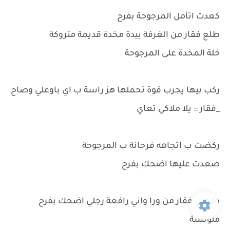
كعدت اتأمل المرجوحة بفرح
طلع فقار من الغرفة بيدة مخدة قديمة متروكة
خلة المخدة على المرجوحة
ركب بيها يجرب قوة تحملها هز راسة ب اي باوعلي وصاح
_فقار :: يلا ملاكي تعاي
ركضت ب اتجاهه فرحانة ب المرجوحة
صعدت عليها اضحك بفرح
دفعني فقار من ورا واني رافعة رجلي اضحك بفرح
متونسة