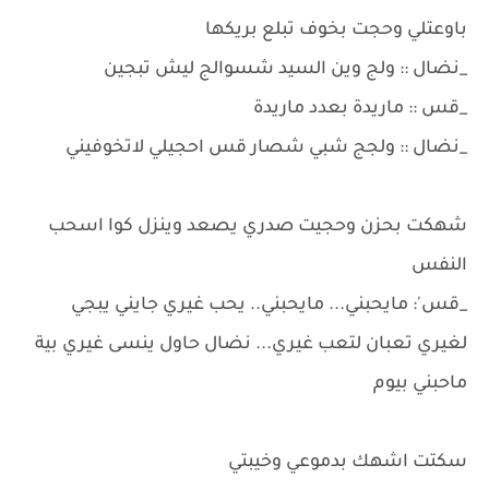
باوعتلي وحجت بخوف تبلع بريكها
_نضال :: ولج وين السيد شسوالج ليش تبجين
_قس :: ماريدة بعدد ماريدة
_نضال :: ولجج شبي شصار قس احجيلي لاتخوفيني
شهكت بحزن وحجيت صدري يصعد وينزل كوا اسحب
النفس
_قس': مايحبني... مايحبني.. يحب غيري جايني يبجي
لغيري تعبان لتعب غيري... نضال حاول ينسى غيري بية
ماحبني بيوم
سكتت اشهك بدموعي وخيبتي