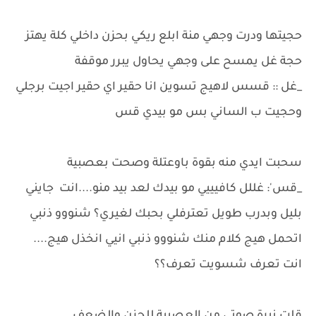
حجيتها ودرت وجهي منة ابلع ريكي بحزن داخلي كلة يهتز
حجة غل يمسح على وجهي يحاول يبرر موقفة
_غل :: قسس لاهيج تسوين انا حقير اي حقير اجيت برجلي
وحجيت ب الساني بس مو بيدي قس
سحبت ايدي منه بقوة باوعتلة وصحت بعصبية
_قس': غللل كافيييي مو بيدك لعد بيد منو....انت جايني
بليل وبدرب طويل تعترفلي بحبك لغيري؟ شنووو ذنبي
اتحمل هيج كلام منك شنووو ذنبي انيي انخذل هيج....
انت تعرف شسويت تعرف؟؟