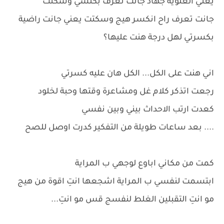
يعني العلوية جهاد جانت تعرف بكلشي وسكتت
جانت تعرف راح انكسر هيج وسكتت يعني جانت راضية
بكسرتي لهل درجة هنت عليها؟
اني هنت على الكل... الكل هان عليه كسرتي
رجعت اتذكر كلام غل ومشاعرة وقتها وحبة لخلود
كعدت ارتب الاحداث بيني وبين نفسي
.... بعد ساعات طويلة من التفكير كدرت اوصل للصح
كمت من مكاني اباوع لوجهي ب المراية
ابتسمت لنفسي ب المراية اشجعها انتِ اقوة من هيج
مو انتِ التقبلين الغلط لنفسج قس مو انتِ...