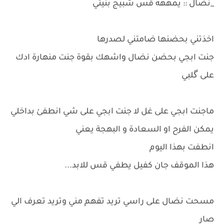
_نضال :: يمههه قس شبيج بنيتي
اخذتني بحضنها ضامتني لصدرها
جنت ابجي بحضن نضال واشهك بقوة جنت منهارة ادك
على گلبي
ماجنت ابجي على غل لا جنت ابجي على شي انطفئ بداخلي
يمكن الفرح او السعادة و البهجة يعني
انطفت بهذا اليوم
هذا الموقف جان كفيل يطفي قس للابد...
مسحت نضال على راسي تريد تفهم مني وتريد تعرف الي
صار