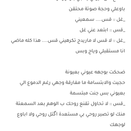
باوعلي وحجة صوتة محتقن
_غل :: قس.... سمعيني
_قس :: ابتعد عني غل
_غل :: لا قس لا ماريدج تكرهيني قس.... هذا كله ماضي
انا مستقبلي وياج وبس
ضحكت بوجهه عيوني بعيونة
حجيت والابتسامة ما مفارقة وجهي رغم الدموع الي
بعيوني بس جنت مبتسمة
_قس :: لا تحاول تقنع روحك ب الوهم بعد السمعتة
منك لو تصير روحي بي مستعدة اگتل روحي ولا اباوع
لوجهك