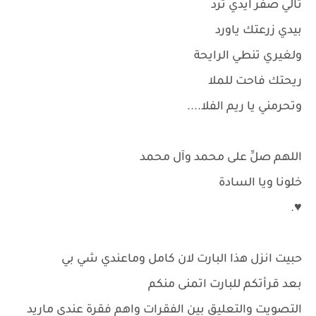
تالي صفر ايدي ترد
بيدي زرعتك ياورد
ولغيري تنطي الرايحة
ريحتك فاحت للملا
وتحرمني يا ريم الفلا....
اللهم صلِّ على محمد وآل محمد
خلونا ويا السادة
♥.
حبيت انزل هذا البارت لان كامل وماعندي شي بي
بعد قرأتكم للبارت اتمنى منكم
التصويت والتعليق بين الفقرات واهم فقرة عندي ماريد