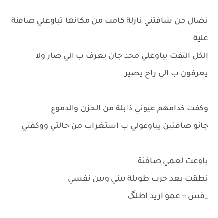
نضال من شافتني نازلة كامت من مكانها تباوعلي صافنة
علية
الكل التفت يباوعلي محد جان يعرف ب الي صار ولا
يعرفون ب الي راح يصير
وكفت كدامهم عيوني ذابلة من الحزن والدموع
جانو صافنين يباوعولي ب استغراب من حالتي ووكفتي
باوعت لعمي صافنة
نطقت بعد حرب طويلة بيني وبين نفسي
_قس :: عمو اريد اطلگ