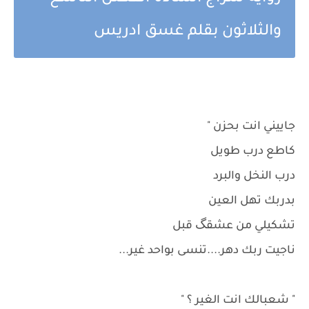
والثلاثون بقلم غسق ادريس
جاييني انت بحزن "
كاطع درب طويل
درب النخل والبرد
بدربك تهل العين
تشكيلي من عشقگ قبل
ناجيت ربك دهر....تنسى بواحد غير...
" شعبالك انت الغير ؟ "