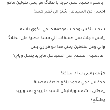
_باسم :: شبيج قس خوية يا طلاگ مو جنتي تكولين ماكو
احسن من السيد غل شنو الي تغير هسة
سحبت نفس وحجيت موجهه كلامي لاخوي باسم
_قس :: جنت بس هسة لا.. اني هسة مصرة على الطلاگ
واني وغل متفقين يعني هذا مو قراري بس
_قادسية :: قصدج حتى السيد غل مايريد يكمل وياج؟
هزيت راسي ب اي ساكتة
حجة ابن عمي محمد رافع حاجبة بعصبية
_مجتبى :: شمسوية ليش السيد مايريدج بعد ويريد
يطلگج؟