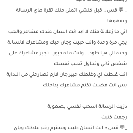
رجعت كتبت رسالة ثانية
_ 💬 قس :: قبل كلشي اتمنى منك تقرة هاي الرسالة
وتفهمها
اني ما زعلانة منك لا ابد انت انسان عندك مشاعر والحب
يجي مرة وحدة وانت حبيت وجان حبك ومشاعرك لانسانة
وحدة الي هيا خلود... وانت ما مجبور.. تجبر مشاعرك على
شخص ثاني وتحاول تحبب نفسك
انت غلطت اي وغلطك جبير جان لازم تصارحني من البداية
بس انت فضلت تكتم مشاعرك بداخلك
دزيت الرسالة اسحب نفسي بصعوبة
رجعت كتبت
_💬 قس :: انت انسان طيب ومحترم رغم غلطك وياي