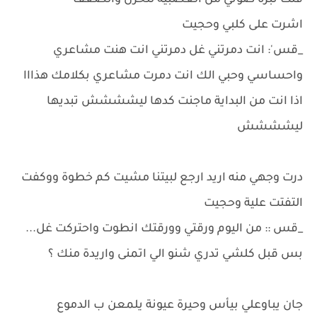
قلت نبرة صوتي من العصبية للحزن والضعف
اشرت على كلبي وحجيت
_قس': انت دمرتني غل دمرتني انت هنت مشاعري
واحساسي وحبي الك انت دمرت مشاعري بكلامك هذااا
اذا انت من البداية ماجنت كدها ليشششش تبديها
ليشششش
درت وجهي منه اريد ارجع لبيتنا مشيت كم خطوة ووكفت
التفتت علية وحجيت
_قس :: من اليوم ورقتي وورقتك انطوت واحتركت غل...
بس قبل كلشي تدري شنو الي اتمنى واريدة منك ؟
جان يباوعلي بيأس وحيرة عيونة يلمعن ب الدموع