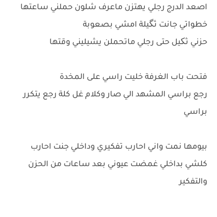
اصعد الدرج رجلي يهتزن ماعرف شلون حملني ساعتها
خطواتي جانت ثگيلة امشي بصعوبة
حزني ثکيل حتى رجلي ماتحملن يشيليني وقتها
فتحت باب الغرفة خليت راسي على المخدة
رجع براسي المشهد الي صار وكلام غل كلة رجع يتكرر
براسي
بيومها نمت واني احارب تفكيري وداخلي جنت احارب
كلشي بداخلي غمضت عيوني بعد ساعات من الحزن
والتفكير