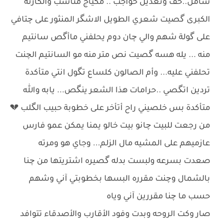
شامل..حف وتعديل حواجب .. مكياج مناسب والكارثة
الكبرى گصيت شعري الطويل الاشگر المنثور على چتافي
على گولة شهم والي چان دوم يحلفني ماأگص سانتيم
منه ... يله هسه گصيت نص متر منه مو السانتيم الچنت
تحلفني عليه... وأم الصالون كلساع تگول انتي متأكدة
تردين اتگصي ..حرامات هذا الشعر ينگص... يابه والله
متأكدة بس خلصيني راح أتأخر على خطوبة حبيب الگلب 💔
من رجعت للبيت چانو بيت خالو يمنا يمكن عمو فارس
عازميهم على المشيه مال الزلم... وجاي هو ومرته
صعدت بسرعه ولبست بدله گصيره اشتريتها من چنا
بالشمال وچنت مقرره البسها بخطوبتي آني وشهم
حسب ما چنا مقررين آني وياه
صار وكت الروحه وبدت وفود الأقارب والأصدقاء تتوافد