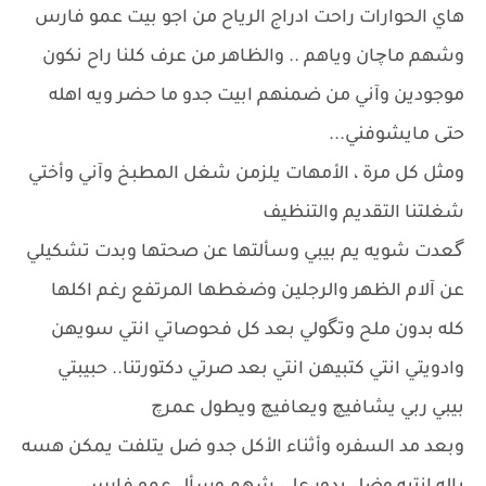
هاي الحوارات راحت ادراج الرياح من اجو بيت عمو فارس
وشهم ماچان وياهم .. والظاهر من عرف كلنا راح نكون
موجودين وآني من ضمنهم ابيت جدو ما حضر ويه اهله
حتى مايشوفني...
ومثل كل مرة ، الأمهات يلزمن شغل المطبخ وآني وأختي
شغلتنا التقديم والتنظيف
گعدت شويه يم بيبي وسألتها عن صحتها وبدت تشكيلي
عن آلام الظهر والرجلين وضغطها المرتفع رغم اكلها
كله بدون ملح وتگولي بعد كل فحوصاتي انتي سويهن
وادويتي انتي كتبيهن انتي بعد صرتي دكتورتنا.. حبيبتي
بيبي ربي يشافيچ ويعافيچ ويطول عمرچ
وبعد مد السفره وأثناء الأكل جدو ضل يتلفت يمكن هسه