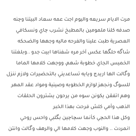
مرت الايام سريعه واليوم اجت عمه سعاد البيتنا وچنه
صدفه كلنا ملمومين بالمطبخ نشرب چاي ونسكافي
العصرية طبت علينا والفرحه ماليه وجهها والضحكه
شاگه حلگها عكس آخر مره شفناها ابيت جدو ..وبلغتنا
الخميس الجاي خطوبة شهم، ووجهت كلامها الماما
وگالت الها اريدچ ويايه تساعديني بالتحضيرات ولازم ننزل
للسوگ ونجهز لوازم الخطوبه وصينية ومواد عقد المهر
وهم اتفقن يكونن سوه من يرحون يشترون الحلقات
الذهب وأمي كلش فرحت بهذا الخبر
وكل هذا الحچي كأنما سچاچين بگلبي واحس روحي
انمردت .. والنوب وجهت كلامها الي والرهف وگالت وانتن