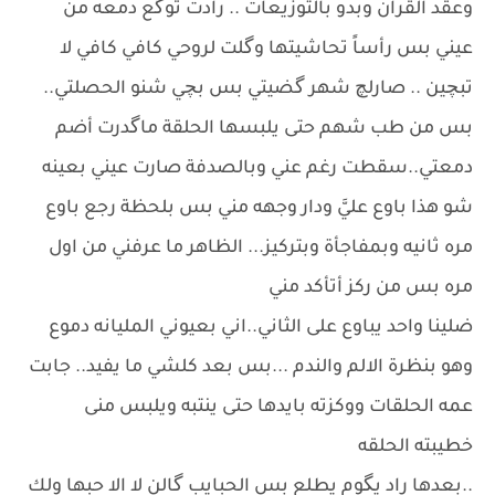
وعقد القران وبدو بالتوزيعات .. رادت توگع دمعه من
عيني بس رأساً تحاشيتها وگلت لروحي كافي كافي لا
تبچين .. صارلچ شهر گضيتي بس بچي شنو الحصلتي..
بس من طب شهم حتى يلبسها الحلقة ماگدرت أضم
دمعتي..سقطت رغم عني وبالصدفة صارت عيني بعينه
شو هذا باوع عليَّ ودار وجهه مني بس بلحظة رجع باوع
مره ثانيه وبمفاجأة وبتركيز... الظاهر ما عرفني من اول
مره بس من ركز أتأكد مني
ضلينا واحد يباوع على الثاني..اني بعيوني المليانه دموع
وهو بنظرة الالم والندم ...بس بعد كلشي ما يفيد.. جابت
عمه الحلقات ووكزته بايدها حتى ينتبه ويلبس منى
خطيبته الحلقه
..بعدها راد يگوم يطلع بس الحبايب گالن لا الا حبها ولك