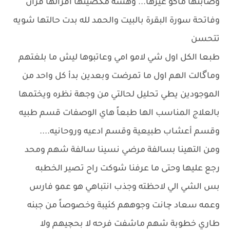
وصابتها ماكو غيرها... وهسه مگضينها اقرالها قرآن
وفاتحة سورة البقرة بالبيت والحمد لله بدت حالتها شويه
تتحسن
طبعا الكل اول شي لامو امي وعاتبوها ليش ما بلغتهم
وماگالت الهم اول ما تمرضت وبعدين بدأ كل واحد من
الموجودين يطي تحليل لحالتي من وجهة نظره ويختمها
بالعلاج المناسب الها طبعاً هاي الوصفات قسم طبيه
وقسم أعشاب طبيعية وقسم ادعيه وروحانيه....
ومن التهينا بسالفة مرضي نسينا سالفة شهم ومحد
رجع عليها وحتى ما عرفنا شوكت راح تصير الخطبه
بس الشي الي لاحظته وجذب انتباهي هو عمو فارس
وعمه سعاد چانت وجوههم كئيبة وخصوصاً من جبنه
طاري خطوبة شهم ماشفت فرحه لا بحچيهم ولا