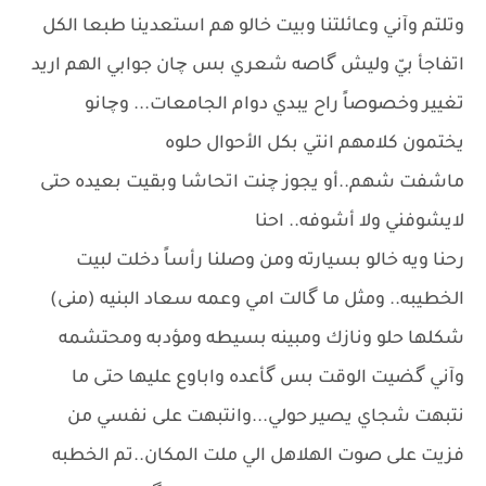
وتلتم وآني وعائلتنا وبيت خالو هم استعدينا طبعا الكل
اتفاجأ بيّ وليش گاصه شعري بس چان جوابي الهم اريد
تغيير وخصوصاً راح يبدي دوام الجامعات... وچانو
يختمون كلامهم انتي بكل الأحوال حلوه
ماشفت شهم..أو يجوز چنت اتحاشا وبقيت بعيده حتى
لايشوفني ولا أشوفه.. احنا
رحنا ويه خالو بسيارته ومن وصلنا رأساً دخلت لبيت
الخطيبه.. ومثل ما گالت امي وعمه سعاد البنيه (منى)
شكلها حلو ونازك ومبينه بسيطه ومؤدبه ومحتشمه
وآني گضيت الوقت بس گأعده واباوع عليها حتى ما
نتبهت شجاي يصير حولي...وانتبهت على نفسي من
فزيت على صوت الهلاهل الي ملت المكان..تم الخطبه