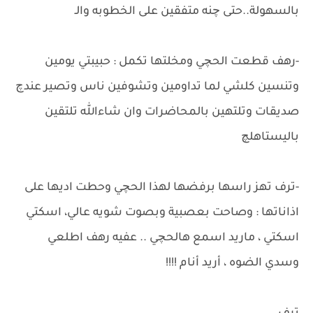
بالسهولة..حتى چنه متفقين على الخطوبه والـ
-رهف قطعت الحچي ومخلتها تكمل : حبيبتي يومين
وتنسين كلشي لما تداومين وتشوفين ناس وتصير عندچ
صديقات وتلتهين بالمحاضرات وان شاءالله تلتقين
باليستاهلچ
-ترف تهز راسها برفضها لهذا الحچي وحطت اديها على
اذاناتها : وصاحت بعصبية وبصوت شويه عالي، اسكتي
اسكتي ، ماريد اسمع هالحچي .. عفيه رهف اطلعي
وسدي الضوه ، أريد أنام !!!!