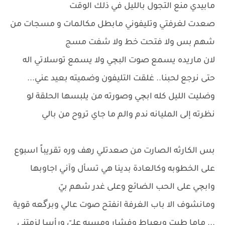
مابيدي منع التجول بالليل في ذلك الوقت
صعدت لغرفتي وتليفوني مابطل مكالمات و مسجات من
شهم بس ولا فتحت خط ولا شفت مسج
لان ماريده يسمع صوت البچي ولا يسمع توسلاتي اله
حتى نرجع لحبنا.. غلقت التليفون وضميته بعيد عني...
وضليت الليل كله ابچي وصورته من يلبسها الحلقة لو
نظرته إلى المليانه ندم والم ما جاي تروح من بالي
بس الكارثه الصارت من صعدتلي رهف وره تقريباً اسبوع
على الخطوبه وكالعادة بدينا هي تسأل وآني اجاوبها
وابچي على الحب الضائع وعلى غدر شهم بيّ
ومانشوف الا باب الغرفة انفتح صوت عالي وبرگعه قوية
... ماما طبت وبعياط وفشار ومسبه عليّ ورأسا لزمتني