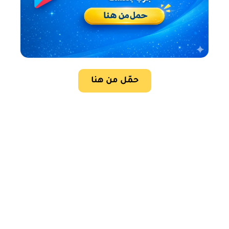
حمّل من هنا