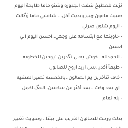
نزلت للمطبخ شفت الجدوره وشنو ماما طابخة اليوم
صبيت ماعون چبير وبديت آكل... شافتني ماما ؤگالت
- اليوم شلون صرتي
- چاوبتها مع ابتسامه على وجهي..احسن اليوم آني
احسن
- الحمدلله.. خوش يعني تگدرين تروحين للخطوبه
- طبعاً أكدر..بس اريد اروح للصالون
- خاف تتأخرين يم الصالون..بالخمسه تصير المشيه
- اي بعد وكت ..بعد أكثر من ساعتين..الحگ اكمل
- يله تمام
بدلت ورحت للصالون القريب على بيتنا.. وسويت تغيير