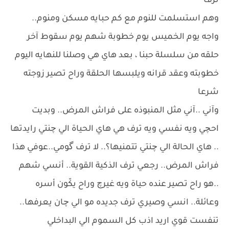
ترف
وهم استسلمت للنوم مع كم حبايه مسكن ومنوم..
واجه يوم الخميس يوم خطوبة شهم يوم سقوط آخر
حلقه من سلسلة حبنا ، بعد هاي هي وصلنا للنهايه اليوم
خطوبته وعقد قرانه ويلبسها الحلقة وراح تصير زوجته
شرعا
وآني ..آني مثل المنبوذه على فراش المرض.. وبديت
احچي ويه نفسي ويه ترف هي هاي الحياة الي چنتي رايدتها
.. هاي الحالة الي چنتي تتمنيها؟.. لا ترف گومي..عوفي هذا
فراش المرض.. رجعي ترف الذكية القوية.. أنسي شهم
..هو راح تصير عنده حياة ويه غيرچ وراح يكّون أسره
وعائلة.. انسي وصيري ترف جديده مو الي چان يعرفها..
تنفست قوي اريد اذب كل السموم الي البداخلي