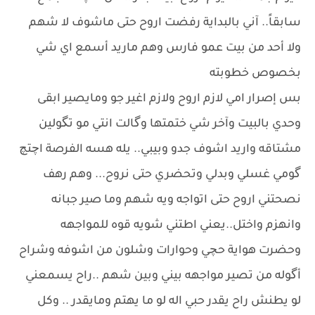
سابقاً.. آني بالبداية رفضت اروح حتى ماشوف لا شهم
ولا أحد من بيت عمو فارس وهم ماريد أسمع اي شي
بخصوص خطوبته
بس إصرار امي لازم اروح ولازم اغير جو ومايصير ابقى
وحدي بالبيت وآخر شي ختمتها وگالت انتي مو تگولين
مشتاقه واريد اشوف جدو وبيبي.. يله هسه الفرصة اچتچ
گومي غسلي وبدلي وتحضري حتى نروح... وهم رهف
نصحتني اروح حتى اتواجه ويه شهم وما صير جبانه
وانهزم واختل..يعني اطتني شويه قوه للمواجهه
وحضرت هواية حچي وحوارات وشلون من اشوفه وشراح
أگوله من تصير مواجهه بيني وبين شهم ..راح يسمعني
لو يطنش راح يقدر حبي اله لو ما يهتم ومايقدر .. وكل