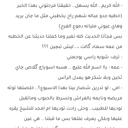
- الله كريم.. الله يسهل.. حقيقتا فرحتوني بهذا الخبر
(خطيه جدو عباله شهم راح يخطبني مثل ما چان يريد
وهاي عيوني مليانه دموع الفرح)
بس فجأتا الحديث كله تغير وما كملنا حديثنا عن الخطبه
من عمه سعاد گالت ،، ، ليش تبچين ؟؟؟
- ترف: شويه راسي يوجعني
- عمه : ياا اسم الله عليچ .. هسه اسوياچ گلاص چاي
ثخين وبلا شكر هو يعدل الرأس
- امي : لو تدرين شصار بينا بهذا الاسبوع؟.. خلصتها توته
مريضه ونايمه بالفراش وتسرط بالحبوب وماتقبل
نوديها للطبيب.. وحتى رادت توديها ام امجد للشيخ يقره
عليها وبلكي يعرف علتها بس ما قبلنا .. هي عين