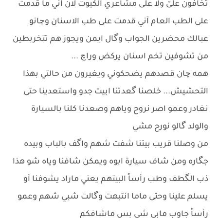
تخافون علىّ ولا على مشاعري الكيوت لان آني ما قدمت
على الطب العام آني قدمت على طب الاسنان وچانو
عبالك محضرين الجواب وگال ايمن ويجوز هم تتخربطين
من تشوفين تخم اسنان يركض وراچ ...
همه چان قصدهم يضحكوني ويغيرون من حالتي بهذا
التحشيش... خلصنا گعدتنا ابيت جدو واستعدينا حتى
نغادر وعمو اصر نروح وياهم وصعدنا كلنا بالسيارة
والولد گالو نورح مشي
من وصلنا قريب بيتنا شفت شهم واگف بالباب وبيده
جگاره ومن شاف سيارة ابوه ويمكن شافنا وياه شو هذا
ذب الگطف وطب رأساً البيتهم يعني ماراد يشوفنا أو
يسلم علينا وحتى ماما انتبهت وگالت شبي شهم وعمو
رأساً جاوب مابي شي بس ماشافكم