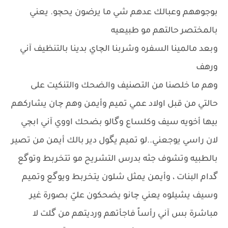
بوجوههم وعبالك عدهم شي ما يرضون يحچو. يعني
بالمختصر حالتهم مو طبيعيه
وبعد مالمينا السفره وشربنا الچاي بدينا بالتنظيف آني
ورهف
وهم ما خلصنا من التصنيف والضحك والتنكيت على
حالتي من قبل اولاد عمي تميم وأيمن وهم چان يشاركهم
بيها أخويه سيف وكلساع وگالو بضحك اووي آني ابچي
لان راسي يوجعني..لو تميم يگول دير بالك أيمن من تصير
بالطبيه وتشوف جثه بدرس التشريح مو تتخربط وتوگع
گدام البنات ، وأيمن يمثل شلون يتخربط ويوگع وتميم
وسيف يشيلوه يعني چانو يضحكون عليّ بصورة غير
مباشرة بس آني رأساً فاجأتهم ورديتهم من گلت لا