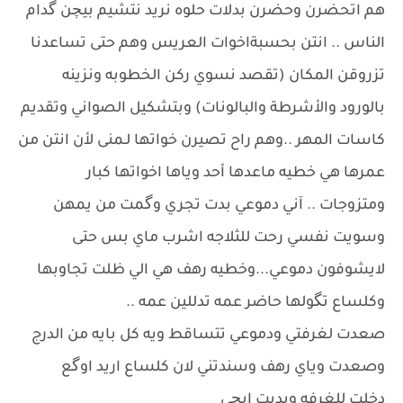
هم اتحضرن وحضرن بدلات حلوه نريد نتشيم بيچن گدام
الناس .. انتن بحسبةاخوات العريس وهم حتى تساعدنا
تزروقن المكان (تقصد نسوي ركن الخطوبه ونزينه
بالورود والأشرطة والبالونات) وبتشكيل الصواني وتقديم
كاسات المهر ..وهم راح تصيرن خواتها لـمنى لأن انتن من
عمرها هي خطيه ماعدها أحد وياها اخواتها كبار
ومتزوجات .. آني دموعي بدت تجري وگمت من يمهن
وسويت نفسي رحت للثلاجه اشرب ماي بس حتى
لايشوفون دموعي...وخطيه رهف هي الي ظلت تجاوبها
وكلساع تگولها حاضر عمه تدللين عمه ..
صعدت لغرفتي ودموعي تتساقط ويه كل بايه من الدرج
وصعدت وياي رهف وسندتني لان كلساع اريد اوگع
دخلت للغرفه وبديت ابچي