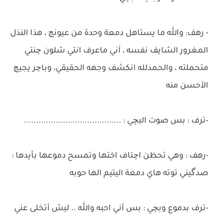
- رهف: والله ما يستاهل دمعة وحدة من عيونچ ، هذا النذل
المغرور الشايف نفسه ، آني ماعرف انتي شلون چنتي
متحملته ، والحمدلله انكشف وجهه الحقيقي، وباچر يجيچ
الأحسن منه
-ترف : بس صوت البچي : ........................................
-رهف : وهي تحظن اچتاف اختها وتمسح دموعها بأيدها :
صدگيني توته هاي دمعة اليتيم الها حوبه
-ترف بدموع وبچي : بس آني احبه والله .. ليش أتخلى عني