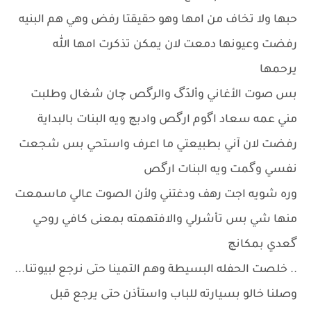
حبها ولا تخاف من امها وهو حقيقتا رفض وهي هم البنيه
رفضت وعيونها دمعت لان يمكن تذكرت امها الله
يرحمها
بس صوت الأغاني وألدَگ والرگص چان شغال وطلبت
مني عمه سعاد اگوم ارگص وادبچ ويه البنات بالبداية
رفضت لان آني بطبيعتي ما اعرف واستحي بس شجعت
نفسي وگمت ويه البنات ارگص
وره شويه اجت رهف ودغتني ولأن الصوت عالي ماسمعت
منها شي بس تأشرلي والافتهمته بمعنى كافي روحي
گعدي بمكانچ
.. خلصت الحفله البسيطة وهم التمينا حتى نرجع لبيوتنا...
وصلنا خالو بسيارته للباب واستأذن حتى يرجع قبل