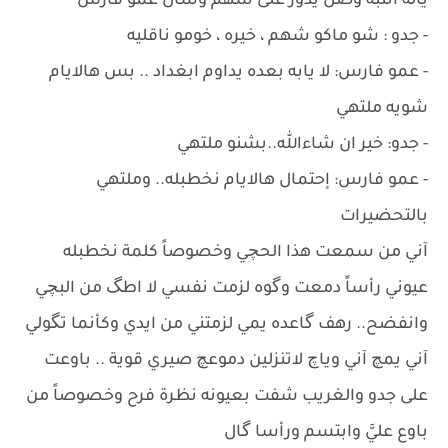
ياله انتبه وضل يدور على شهم وسأل عمو فارس
- جدو : شو ماكو شهم ، خيره ، خومو ناقليه
- عمو فارس: لا يابه بعده يداوم ابغداد .. بس هالايام
شويه ملتهي
- جدو: خير ان شاءالله..بشنو ملتهي
- عمو فارس: إحتمال هالايام نخطبله.. وملتهي
بالتحضيرات
آني من سمعت هذا الحچي وخصوصاً كلمة نخطبله
عيوني رأساً دمعت وگوه لزمت نفسي لا اطگ من البچي
وانفضح.. رهف گاعده يمي لزمتني من ايدي وكأنما تگولي
آني يمچ آني وياچ لاتنزلين دموعچ صيري قوية .. باوعت
على جدو والغريب شفت بعيونه نظرة فرح وخصوصاً من
باوع عليَّ وابتسم ورأسا گال