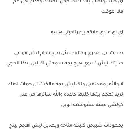
اي جلبت واجلب بعد اذا متحجي الصدك وكدام امي هم
فلا اعوفك
اي اي عندي علاقه بيه رتاحيتي هسه
ضربت عل صدري وكتله : ليش هيج حذام ليش مو اني
حذرتك ليش تسوي هيج يمه سمعتي تقبلين بهذا الحجي
لا والله يمه ماقبل ولك ليش يمه مالكيت ال حمات اختك
تريد تهجم بيتها خليها كاعده والله ساترها من غير
كولشي عمته مشوفتهه الويل
يمعودات شبيجن كلبتنه مناحه وبعدين ليش اهجم بيتج