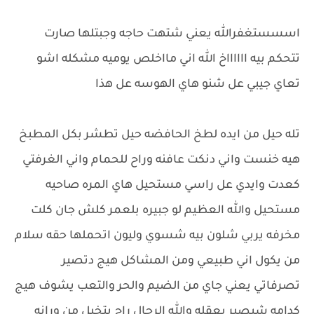
اسسستغفرالله يعني شتهت حاجه وجبتلها صارت
تتحكم بيه ااااااخ الله اني مااخلص يوميه مشكله اشو
تعاي جيبي عل شنو هاي الهوسه عل هذا
تله حيل من ايده لطخ الحافضه حيل تطشر بكل المطبخ
هيه خنست واني دنكت عافنه وراح للحمام واني الغرفتي
كعدت وايدي عل راسي مستحيل هاي المره صاحيه
مستحيل والله العظيم لو جبيره بلعمر كلش جان كلت
مخرفه يربي شلون بيه شسوي وليون اتحملها حقه سلام
من يكول اني طبيعي ومن المشاكل هيج دتصير
تصرفاتي يعني جاي من الضيم والحر والتعب يشوف هيج
كدامه شيصير بعقله والله الرجال راح يتخبل من ورانه