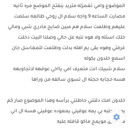
الموضوع وامي تغمزله متريد ينفتح الموضع مره ثانيه
مصارت الساعه 9 واجه سلام ال روحي طالعه سلمت
عليهم وطلعت سلام هم مبين ضايج مادري شبي ومالي
خلك اسئله ولا هوه نتبه عل حالي وصلنا البيت دخلت
غرفتي وهوه بقى يم اهله بدلت وطلعت للمغاسل جان
اسمع خلدون يكوله
سلام شبيك انت متعرف امي يااخي عوفهه لاتجاوبهه
هسه حجايه حجته ال تسوي سالفه من وراها
خلدون امك دقتني حاطتني برأسه وهذا الموضوع صار كم
يوم مجلبه بي يمه عوفيني يمعوده عوفيني هسه ال اني
هذا بارق مويمج ماكو قافله عليه