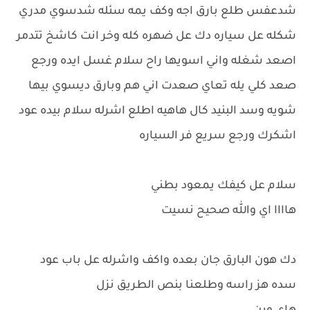
شدعفس طلع بارق اجه وكف يمه سئله شدسوي مدري
شكله عل سياره دك عل ضهره كله وخر انت كاشخ تتدمر
اصعد شغله واني اسويها راح سلام غسل ايده ورجع
صعد كلي يله تعاي صعدت اني هم وبارق ديسوي بيها
شويه وسد البنيد كال هاهيه اطلع اشرله سلام بيده عود
اشكرك ورجع سريع فر السياره
سلام عل كيفك يمعود بطني
هاااا اي والله صحيح نسيت
دك هون البارق جان بعده واكف واشرله عل باب عود
سده هز راسه وطلعنا بنص الطريق نزل