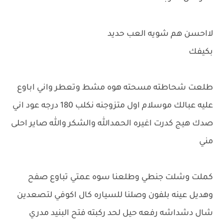
لااحسن هم شويه العب حديد
بكيفك
طلعت شحاطته مسحته هوه مشط وتعطر واني اباوع
عليه عبالك موسلام اول متزوجنه نكلب 180 درجه عود اني
صدك هيج كدرت اغيره الحمدالله والشكر والله صاير احلى
مني
كملت وشلت جنطي وطلعنا سوه عمتي تباوع صفح
وهديل عينه بلفون وصلنا للسياره كال اكوفي لتصعدين
شال دشداشه رفعه حيل لحد ركبته فتح البنيد مدري