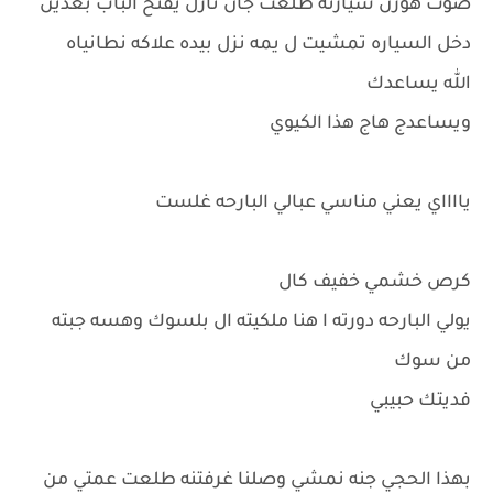
صوت هورن سيارته طلعت جان نازل يفتح الباب بعدين
دخل السياره تمشيت ل يمه نزل بيده علاكه نطانياه
الله يساعدك
ويساعدج هاج هذا الكيوي
يااااي يعني مناسي عبالي البارحه غلست
كرص خشمي خفيف كال
يولي البارحه دورته ا هنا ملكيته ال بلسوك وهسه جبته
من سوك
فديتك حبيبي
بهذا الحجي جنه نمشي وصلنا غرفتنه طلعت عمتي من