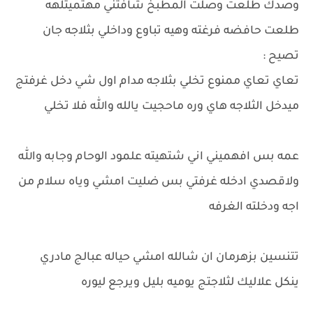
وصدك طلعت وصلت المطبخ شافتني مهتميتلهه
طلعت حافضه فرغته وهيه تباوع وداخلي بثلاجه جان
تصيح :
تعاي تعاي ممنوع تخلي بثلاجه مدام اول شي دخل غرفتج
ميدخل الثلاجه هاي وره ماحجيت يالله والله فلا تخلي
عمه بس افهميني اني شتهيته علمود الوحام وجابه والله
ولاقصدي ادخله غرفتي بس ضليت امشي وياه سلام من
اجه ودخلته الغرفه
تتنسين بزهرمان ان شالله امشي حياله عبالج مادري
ينكل علاليك لثلاجتج يوميه بليل ويرجع ليوره