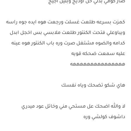
صار كومي بدلي خل اوديج وبليل اجيج
كمزت بسرعه طلعت غسلت ورجعت هوه ايده جوه راسه
ويباوعلي فتحت الكنتور طلعت ملابسي بس اخجل ابدل
كدامه والضوه مشتغل صرت وره باب الكنتور هوه عينه
عليه سمعت ضحكه قويه
هههههههههههههههه
هاي شكو تضحك وياه نفسك
لا والله اضحك عل مستحي مني وخاتل عود ميدري
داشوف كولشي وره