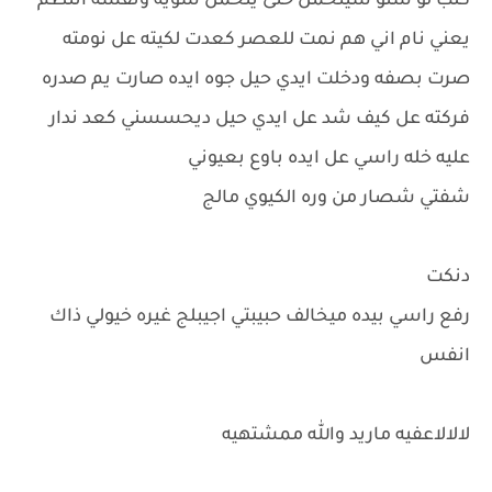
كلب لو شنو شيتحمل حتى يتحمل شويه ونفسه انتظم
يعني نام اني هم نمت للعصر كعدت لكيته عل نومته
صرت بصفه ودخلت ايدي حيل جوه ايده صارت يم صدره
فركته عل كيف شد عل ايدي حيل ديحسسني كعد ندار
عليه خله راسي عل ايده باوع بعيوني
شفتي شصار من وره الكيوي مالج
دنكت
رفع راسي بيده ميخالف حبيبتي اجيبلج غيره خيولي ذاك
انفس
لالالاعفيه ماريد والله ممشتهيه