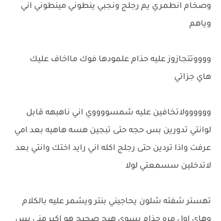
وصخام انطمري يم رجلج ونجبي ينطوني مينطوني اني
وياهم
ووووتتجازوز عليه حذام علمودها فوك مااخاف عليك
هاي جزاتي
وووووولاتخافين عليه شمسووووي اني ناهبهه قابل
لوانتي تدورين بس حجه حتى تبجين هسه هاهيه بعد امي
عرفت واذا تردين حتى رجلج اكله اني رايد اختك وانتي بعد
لاتدخلين سسمعتي لولا
تهستر شفته شلون يحاجيني بنتر ويشمر عليه بالكلام
وهاي اول مره حذام يسوي هيج صحيح هو اكبر مني بس