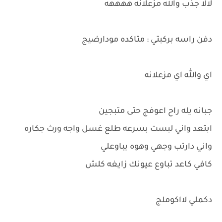
لالا جذب والله مزعلانه ههههه
دفن راسه بركبتي : متاكده مودارضيج
اي والله اي مزعلانه
جبانه يله راح اعوفج حتى متبجين
ابتعد واني لبست بسرعه طلع غسل واجه ورث جكاره
واني دارتب وجهي وهوه يباوعلي
كافي كاعد تباوع عيونك زايغه كلش
دكملي لااكوملج