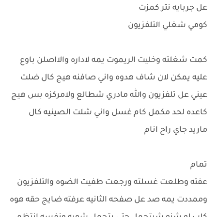
عل جربايه نتر كمزت
كومي شغلي التلفزيون
كمت شغلته وخليت الريموت يمه لاداره والااصلن باوع
عليه يمكن لان شاف هدوه واني صافنه هيج كال ضلت
عيني عل تلفزيون والله مادري شطالع ولامركزه بس هيج
كاعده لحد مكمل كام غسل واني شلت الصينيه كال
ماريد جاي راح انام
تمام
عفته وطلعت غسلته ورجعت طفيت الضوه والتلفزيون
وممددت يمه صد عل صفحه الثانيه عرفته ضايج حقه هوه