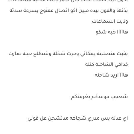
بدون تردد فتحت الباب جان تكمز جانت مخليه السماعات
بذنها والفون بيده مبين اكو اتصال مفتوح بسرعه سدته
وذبت السماعات
هااااا هبه شكو
بقيت متصنمه بمكاني وحرت شكله وشطلع حجه صارت
كدامي الشاحنه كتله
هااا اريد شاحنه
شعجب موعدكم بغرفتكم
اي عدنه بس مدري شجاهه مدتشحن عل فوني