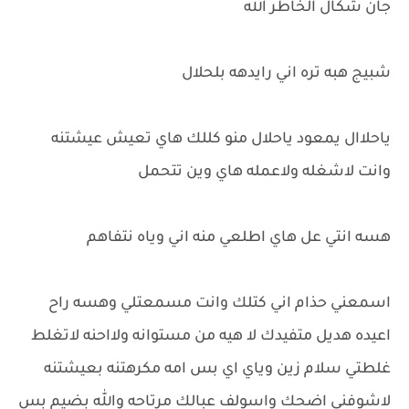
جان شكال الخاطر الله
شبيج هبه تره اني رايدهه بلحلال
ياحلاال يمعود ياحلال منو كللك هاي تعيش عيشتنه
وانت لاشغله ولاعمله هاي وين تتحمل
هسه انتي عل هاي اطلعي منه اني وياه نتفاهم
اسمعني حذام اني كتلك وانت مسمعتلي وهسه راح
اعيده هديل متفيدك لا هيه من مستوانه ولااحنه لاتغلط
غلطتي سلام زين وياي اي بس امه مكرهتنه بعيشتنه
لاشوفني اضحك واسولف عبالك مرتاحه والله بضيم بس