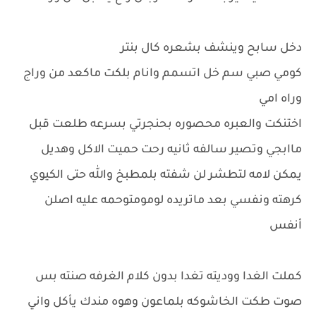
دخل سابح وينشف بشعره كال بنتر
كومي صبي سم خل اتسمم وانام بلكت ماكعد من وراج
وراه امي
اختنكت والعبره محصوره بحنجرتي بسرعه طلعت قبل
ماابجي وتصير سالفه ثانيه رحت حميت الاكل وهديل
يمكن لامه لتطشر لن شفته بلمطبخ والله حتى الكيوي
كرهته ونفسي بعد ماتريده لومومتوحمه عليه اصلن
أنفس
كملت الغدا ووديته تغدا بدون كلام الغرفه صنته بس
صوت طكت الخاشوكه بلماعون وهوه مندك يأكل واني