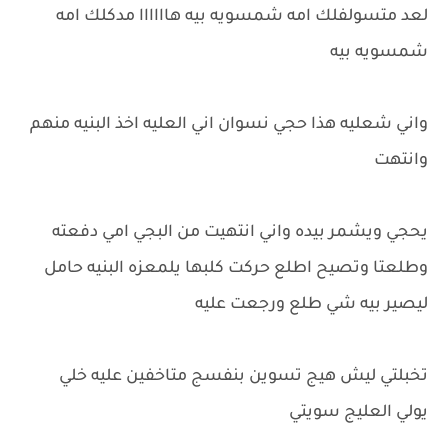
لعد متسولفلك امه شمسويه بيه هاااااا مدكلك امه
شمسويه بيه
واني شعليه هذا حجي نسوان اني العليه اخذ البنيه منهم
وانتهت
يحجي ويشمر بيده واني انتهيت من البجي امي دفعته
وطلعتا وتصيح اطلع حركت كلبها يلمعزه البنيه حامل
ليصير بيه شي طلع ورجعت عليه
تخبلتي ليش هيج تسوين بنفسج متاخفين عليه خلي
يولي العليج سويتي