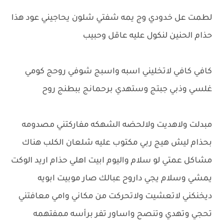
لطمت عل خدودي وج يمه شفتي شلون يحاجيني عود هذا
حذام الحنين لنكول عليه عاقل وحبيب
كافي كافي لاتخليني اسبه واسبج شوفي روحج كومي
غلسي وذبي جبتج وستهدي برحمانج ببطنج روح
مبدلت ولاهديت ولالحضه الشهكه مفاركتني مصدومه
بحذام ليش هيج ربي مكتوب عليه شلعان الكلب هناك
مشاكل عمتي لو سلام واليوم ابيت اهلي حذام اريد الوكت
يمشي وسلام يجي داروح عبالك صار موبيت ابويه
ديخنكني لاتعشيت ولاتحركت من مكاني وامي معافتني
تحجي وتهدي وتنصح واساور تفر برأسه ممفتهمه