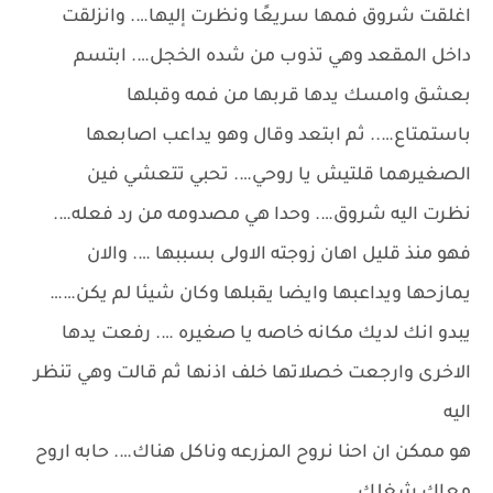
اغلقت شروق فمها سريعًا ونظرت إليها…. وانزلقت
داخل المقعد وهي تذوب من شده الخجل…. ابتسم
بعشق وامسك يدها قربها من فمه وقبلها
باستمتاع….. ثم ابتعد وقال وهو يداعب اصابعها
الصغيرهما قلتيش يا روحي…. تحبي تتعشي فين
نظرت اليه شروق…. وحدا هي مصدومه من رد فعله….
فهو منذ قليل اهان زوجته الاولى بسببها …. والان
يمازحها ويداعبها وايضا يقبلها وكان شيئا لم يكن……
يبدو انك لديك مكانه خاصه يا صغيره …. رفعت يدها
الاخرى وارجعت خصلاتها خلف اذنها ثم قالت وهي تنظر
اليه
هو ممكن ان احنا نروح المزرعه وناكل هناك…. حابه اروح