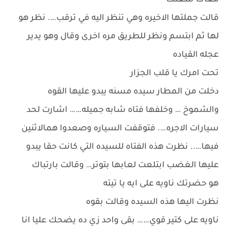
معاك شغلك
قالت جملتها الاخيره وهي تنظر اليه في ترقب…. نظر هو
لها ثم ابتسم ونظر للطريق مره اخرى وقال وهو يدير
عجله القياده
تحت امرك يا قلب الجزار
دخلت من المطار سيده مسنه يبدو عليها القوه
والشموخ … وخلفها فتاه شابه جميله…… اشارت لحد
سيارات الاجره…. فتوقفت السياره وصعدوا همالاثنين
فيها….. نظرت هذه الفتاه للسيده التي كانت حقا يبدو
عليها الغضب ابتلعت لعابها بتوتر… وقالت بارتباك
هو حضرتك ناويه على ايه يا تيته
نظرت اليها هذه السيده وقالت بقوه
ناويه على كتير قوي…… بقى واحد زي ده يضحك عليا انا