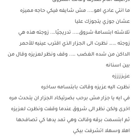
ذراعيها امام صدرها وقالت الشروق
ما انتي عادي اهو….. مش شايفه فيكي حاجه مميزه
عشان جوزي يتجوزك عليا
تلاشته ابتسامة شروق….. تدريجيًا…. زوجته هذه هي
زوجته …… نظرت الى الجزار الذي اقترب عينيه للأحمر
الداكن من شده الغضب ….. وقف ونظر لعزيزه وقال من
بين اسنانه
عزیززززه
نظرت اليه عزيزه وقالت بابتسامه ساخره
في ايه يا جزار مش برحب بضرتيكاد الجزار ان يتحدث مره
اخرى ولكن نظر الى شروق عندما وقفت ونظرت لعزيزه
ثم ابتسمت برقه وقالت وهي تمد يدها كي تصافحها
اهلا وسهلا اتشرفت بيكي