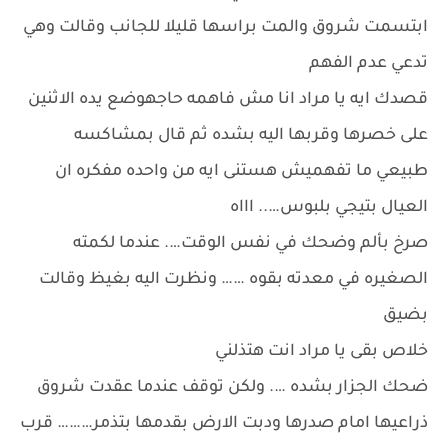
ابتسمت شروق والمت براسها قليلا للجانب وقالت وهي
تدعي عدم الفهم
قصدك ايه يا مراد انا مش فاهمه حاجهوضع يده الاثنين
على خصرها وقربها اليه بشده ثم قال بمشاكسه
طبيعي ما تفهميش هستنى ايه من واحده مفكره ان
العيال بتيجي بلبوس….. اااه
صرخ بألم وضحك في نفس الوقت…. عندما لكمته
الصغيره في معدته بقوه …… ونظرت اليه بغيظ وقالت
بضيق
خلاص بقى يا مراد انت هتذلني
ضحك الجزار بشده …. ولكن توقف عندما عقدت شروق
ذراعيها امام صدرها ودبت الارض بقدمها بتذمر……… قرب