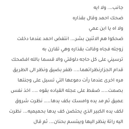
جانب…. ولا ايه
ضحك احمد وقال بقذاره
ولا اه يا ابن عمي
ضحكوا هم الاثنين بشر…. انتفض احمد عندما دخلت
زوجته فجاه وقالت بقذاره وهي تقارن به
ترسيني على كل حاجه دلوقتي والا قسما بالله افضحك
قدام الجزارنظراتهما….. ظفر بضيق ونظر الى الطريق
مره اخرى عندما رأت دموعها التي تسيل على وجنتها
بصمت…… ضغط على عجله القياده بقوه ….. اخذ نفس
عميق ثم مد يده وامسك بكف يدها…… نظرت شروق
لكف يده الكبير الذي يحتضن كف يدها بحميميه…. نظرت
اليه راتة ينظر اليها ويبتسم بحنان…. ثم قال