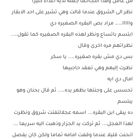
من عامل وهذا النجاحما جعله لديه اعداء كثيرا
نظر الى الشروق عندما قالت وهي تشير على احد الابقار
وااااا…… مراد بص البقره الصغيره دي
ابتسم باتساع ونظر لهذه البقره الصغيره كما تقول…..
نظراتهم مره اخرى وقال
بس دي مش بقره صغيره….. يا سكر
نظرت إليهم وهي تعقد حاجبيها
امال دي ايه
تحسس على وجنتها بظهر يده….. ثم قال بحنان وهو
يبتسم
ده يبقى ابن البقره…. اسمه عجلالتفتت شروق ونظرت
لهذا العجل…. ثم تركت يد الجزار وذهبت اليه سريعا ….
انحنت قليلا عندما وقفت امامه تماما ولكن كان يفصل