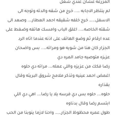
المزرعه عشان عندي شغل
لم ينتظر الاجابه ….. خرج من شقه والدته وتوجه الى
الاسفل…… خرج خلفه شقيقه احمد العطار…. وصعد الى
شقته الخاصه….. اغلق الباب وامسك هاتفه وضغط على
عده ارقام ثم وضع الهاتف على اذنه عندما اتاه الرد
الجزار كان هنا من شويه هو ومراته….. بس واضحان
عزیزه متوصيه جامد المره دي
رضا فكك من عزيزه واللي عمله…. مراته دي حلوه
اغمض احمد عينيه وتذكر ملامح شروق البريئه وقال
بقذاره
حلوه…. حلوه بس دي فرسه يلا يا رضا…. اهي دي اللي
ابتسم رضا وقال بدناوه
طول عمره محظوظ الجزار…… واحنا لازما ينوبنا من الحب