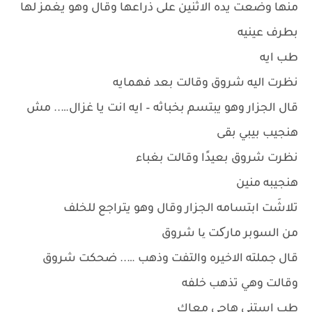
منها وضعت يده الاثنين على ذراعها وقال وهو يغمز لها
بطرف عينيه
طب ايه
نظرت اليه شروق وقالت بعد فهمايه
قال الجزار وهو يبتسم بخباثه – ايه انت يا غزال….. مش
هنجيب بيبي بقى
نظرت شروق بعيدًا وقالت بغباء
هنجيبه منين
تلاشَت ابتسامه الجزار وقال وهو يتراجع للخلف
من السوبر مارکت یا شروق
قال جملته الاخيره والتفت وذهب ….. ضحكت شروق
وقالت وهي تذهب خلفه
طب استنى هاجي معاك