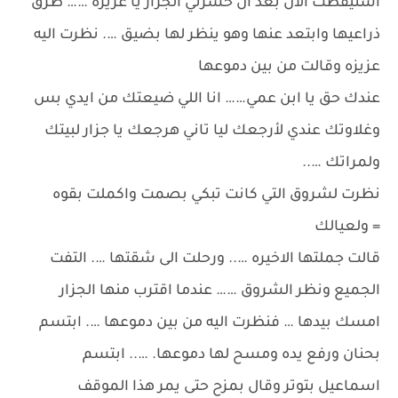
استيقظت الان بعد ان خسرتي الجزار يا عزيزه …… طرق
ذراعيها وابتعد عنها وهو ينظر لها بضيق …. نظرت اليه
عزيزه وقالت من بين دموعها
عندك حق يا ابن عمي…… انا اللي ضيعتك من ايدي بس
وغلاوتك عندي لأرجعك ليا تاني هرجعك يا جزار لبيتك
ولمراتك …..
نظرت لشروق التي كانت تبكي بصمت واكملت بقوه
= ولعيالك
قالت جملتها الاخيره ….. ورحلت الى شقتها …. التفت
الجميع ونظر الشروق …… عندما اقترب منها الجزار
امسك بيدها … فنظرت اليه من بين دموعها …. ابتسم
بحنان ورفع يده ومسح لها دموعها. ….. ابتسم
اسماعيل بتوتر وقال بمزح حتى يمر هذا الموقف