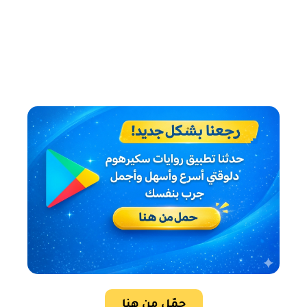
حمّل من هنا