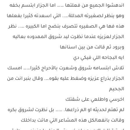
اندهشوا الجميع من فعلتها …… اما الجزار ابتسم بخفه
وهو ينظر لصغيرته المدللة….. التي اسعدته كثيرا بفعلها
هذه فها هي الصغيره تتصرف بنضج اما الكبيره ….. نظر
الجزار لعزيزه عندما نظرت ليد شروق الممدوده بعاليه
وبرود ثم قالت من بين اسنانها
ايه البجاحه اللي فيكي دي
تلاش ابتسامه شروق وشعرت بالأحراج كثيرا…… امسك
الجزار بذراع عزيزه وضغط عليه بقوه…. وقال بنبر انت من
الجحيم
اخرسي واطلعي على شقتك
لم تهتم لحديثه او الم ذراعها. …… بل نظرت لشروق بكره
وقالت بانفعالكل هذه المشاعر التي ماتت بداخلك