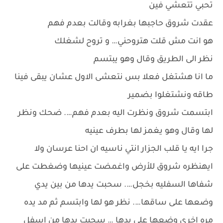
تحبي تتعشي فين
عقدت شروق حاجبها بغرابه وقالت بعدم فهم
هو انت مش قلت هتروحني… و تروح لشغلك
نظر الى الطريق وقال وهو يبتسم
ما انا هشتغل فعلا بس نتعشى الاول عشان يبقى فينا
طاقه ونشتغلوا بضمير
ابتسمت شروق ونظرت اليه بعدم فهم…. ضحك ونظر
لها وقال وهو يغمز لها بطرف عينيه
جرا ايه يا قلب الجزار انتي ناسيه ان احنا عرسان ولا
ايهنظره شروق للأرض واغمضت عينيها وضغطت على
شفاها السفليه بخجل…. سحبت يدها من بين يدي
وضعها على ساقها…. نظر هو لها وابتسم ثم مد يده
مره اخرى وضعها على يدها … سحبت يدها من اسفل