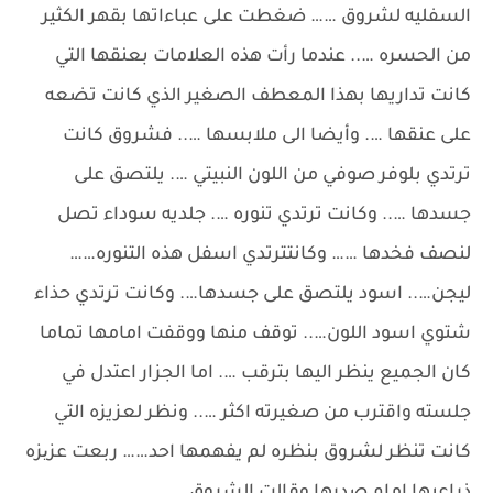
السفليه لشروق …… ضغطت على عباءاتها بقهر الكثير
من الحسره ….. عندما رأت هذه العلامات بعنقها التي
كانت تداريها بهذا المعطف الصغير الذي كانت تضعه
على عنقها …. وأيضا الى ملابسها ….. فشروق كانت
ترتدي بلوفر صوفي من اللون النبيتي …. يلتصق على
جسدها ….. وكانت ترتدي تنوره …. جلديه سوداء تصل
لنصف فخدها …… وكانتترتدي اسفل هذه التنوره……
ليجن….. اسود يلتصق على جسدها…. وكانت ترتدي حذاء
شتوي اسود اللون….. توقف منها ووقفت امامها تماما
كان الجميع ينظر اليها بترقب …. اما الجزار اعتدل في
جلسته واقترب من صغيرته اكثر ….. ونظر لعزيزه التي
كانت تنظر لشروق بنظره لم يفهمها احد…… ربعت عزیزه