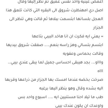
اغمض عينيه واخذ نفس عميق ثم نظر إليها وقال
اصل دي امهنظرت شروق الى البقره التي كانت تلعق هذا
العجل بلسانها ابتسمت ببلاها ثم قالت وهي تنظر الى
الجزار
= يعني ايه فكرت ان انا هاخد البيبي بتاعها
ابتسم بتسالي وهز راسه بنعم…… صفقت شروق بيديها
وقالت بحماس وعفويه
واااو…. بجد هيبقى احساس جميل لما يبقى عندي بيبي…
اااه
صرخت بخضه عندما امسك بها الجزار من ذراعها وقربها
اليه بشده وقال وهو ينظر اليها برغبه
طب ما تيلا احنا مستنيين ايه ….. اسبوع واحد بس
واوعدك ان يكون عندك بيبي