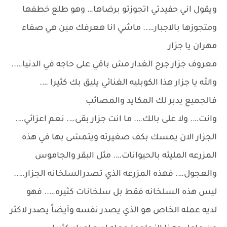
ويقول اني حفيدتي اتجوزتو برضاها… وهو طلع خطفها
ومتجوزها بالاجبار….. ماشي انا هعرفك مين هي صفاء
مهران يا جزار
معروف جزار جرح الغدار مش باقي على حاجه في الدنيا…..
والله يا جزار هذا الكوبليه الغنائي يليق بك كثيرا ….
فالجميع يدبر لك المكايد والمصائب
وانت…. ولا على بالك…. ما انت جزار بقى…. نعم اعزائي….
الجزار الان يمسك بكف صغيرته ويتمشى بها في هذه
المزرعه المليئه بالحيوانات…. مثل البقر والجاموس
والعجول…. فهذه المزرعه الذي تصدرالسلخانه الجزار…..
ليس هذه السلخانه فقط بل سلخانات كثيره….. فهو
لديه عمله الخاص هو الذي يصدر نفسه وأيضاً يصدر لاكثر