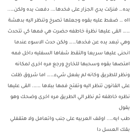
يده… فنزلت يدي الجزار على فخدها…. دفعت يده ولكن…..
ااه … ضغط عليه بقوه وجعلها تصرخ وتنظر اليه بدهشة
…… القى عليها نظرة خاطفه حضرت هي فمها كي تتحدث
وهي تبعد يده عن فخدها…… ولكن حدث الاسوء عندما
انحنى عليها سريعا والتقط شفاها السفليه داخل فمه
امتصها بقوه وسحبها للخارج ورجع مره اخرى لمكانه
ونظر للطريق وكانه لم يفعل شيء…… اما شروق ظلت
على القانون تنظر اليه وتفتح فمها ببلاها ……. القى عليها
نظره خاطفه ثم نظر الي الطريق مره اخرى وضحك وهو
يقول
طب ايه….. اوقف العربيه على جنب واتعامل ولا هتقفلي
بقك العسل دا