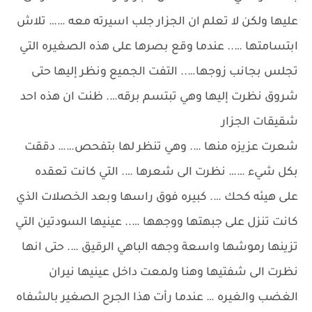
عليها ولكن لا تعلم ان الجزار جلب اسيرته معه …… تلاش
ابتسامتها ….. عندما وقع بصرها على هذه الصغيره التي
تجلس بجانب زوجها….. التفت الجميع ونظر إليها حتى
شروق نظرت إليها وهي تبتسم برقه…. ظنت ان هذه احد
شقيقات الجزار
شعرت عزيزه منها …. وهي تنظر لها بتفحص…… دققت
بكل شيء …… نظرت الى شعرها …. التي كانت تعقده
على هيئه كحك …. كبيره فوق راسها وبعد الخصلات الذي
كانت تنزل على جبهتها ووجهها ….. عينيها السودتين التي
تزينها رموشها واسعة وجهه الباهي الرقيق …. حتى انها
نظرت الى شفتيها وهنا ولمعت داخل عينيها نيران
الغضب والغيره … عندما رأت هذا الجرح الصغير بالشفاه