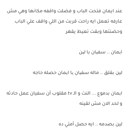
عند ايمان فتحت الباب و فضلت واقفه مكانها وهي مش
عارفه تعمل ايه راحت قربت من اللي واقف علي الباب
وحضنتها وبقت تعيط يقهر
ایمان .. سفیان با لین
لين بقلق .. ماله سفیان یا ایمان حصله حاجه
ایمان بدموع ... النت و الـ tv مقلوب أن سفيان عمل حادثه
و لحد الان مش لقينه
لين بصدمه .. ايه حصل أمتي ده