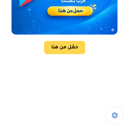
حمّل من هنا