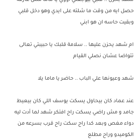
شهد بحزن .. قلبي بيوجعني اووي يا ماما مش عارفه
حصل ايه من وقت ما شلته على ايدي وهو دخل قلبي
وبقيت حاسه ان هو ابني
ام شهد يحزن عليها .. سلامة قلبك يا حبيبتي تعالى
تتواضا عشان نصلي القيام
شهد وعيونها علي الباب .. حاضر يا ماما يلا
عند عماد كان بيحاول يسكت يوسف اللي كان بيعيط
جامد و مش راضي يسكت راح افتكر شهد لما أدت ليه
دواء مغص وبعد كدا راح سكت راح قرب بسرعه من
الكوميدو وراح مطلع