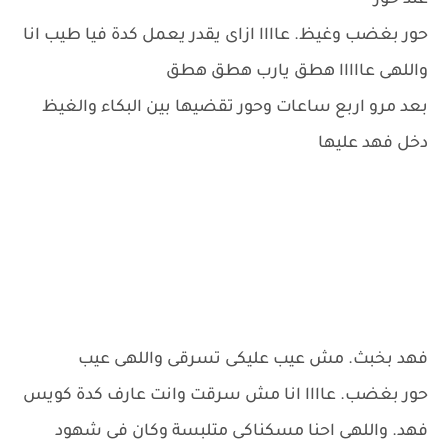
عند حور
حور بغضب وغيظ. عاااا ازاى يقدر يعمل كدة فيا طيب انا
واللهى عااااا هطق يارب هطق هطق
بعد مرو اربع ساعات وحور تقضيها بين البكاء والغيظ
دخل فهد عليها
فهد بخبث. مش عيب عليكى تسرقى واللهى عيب
حور بغضب. عاااا انا مش سرقت وانت عارف كدة كويس
فهد. واللهى احنا مسكناكى متلبسة وكان فى شهود