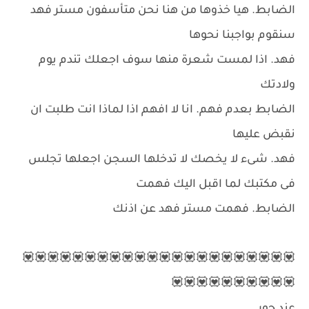
الضابط. هيا خذوها من هنا نحن متأسفون مستر فهد
سنقوم بواجبنا نحوها
فهد. اذا لمست شعرة منها سوف اجعلك تندم يوم
ولادتك
الضابط بعدم فهم. انا لا افهم اذا لماذا انت طلبت ان
نقبض عليها
فهد. شىء لا يخصك لا تدخلها السجن اجعلها تجلس
فى مكتبك لما اقبل اليك فهمت
الضابط. فهمت مستر فهد عن اذنك
💟💟💟💟💟💟💟💟💟💟💟💟💟💟💟💟💟💟💟💟💟💟
💟💟💟💟💟💟💟💟💟💟