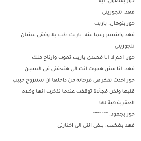
حور بفضول. ايه
فهد. تتجوزينى
حور بتوهان. ياريت
فهد وابتسم رغما عنه. ياريت طب يلا وفقى عشان
تتجوزينى
حور. احم لا انا قصدى ياريت تموت وارتاح منك
فهد. انا مش هموت انت الى هتعفنى فى السجن
حور اخذت تفكر هى فرحانة من داخلها ان ستتزوج حبيب
قلبها ولكن فجأءة توقفت عندما تذكرت انها وكلام
العقربة هبة لها
حور بجمود. “””””””
فهد بغضب. يبقى انتى الى اختارتى