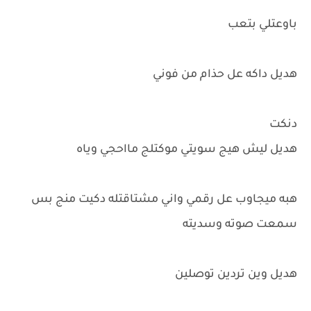
باوعتلي بتعب
هديل داكه عل حذام من فوني
دنكت
هديل ليش هيج سويتي موكتلج مااحجي وياه
هبه ميجاوب عل رقمي واني مشتاقتله دكيت منج بس
سمعت صوته وسديته
هديل وين تردين توصلين