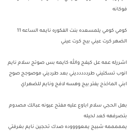
فوكانه
كومي كومي يلمسعده بنت الفكوره نايمه الساعه 11
الضهر كرت عيني بيج كرت عيني
اشررله عمه عل كيفج والله كايمه بس صوتج سلام نايم
انوب تسكتيني طرددددديني بعد طرديني موصوجج صوج
ابني الماخذج يفتر بيج وهسه لافج ونايم للضهراي
بهل الحجي سلام اباوع عليه مفتح عيونه عبالك مصدوم
بتصرفهه كعد لحيله
يمممممه شبيج يمعووووده صدك تحجين نايم بغرفتي