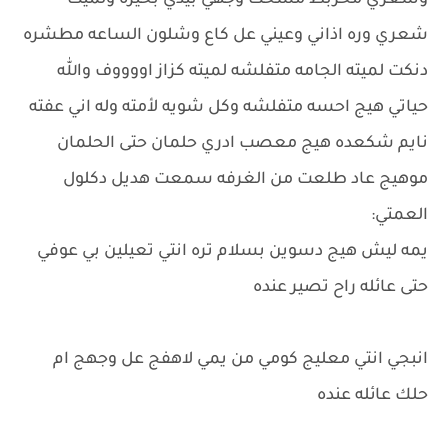
وشعري مخربط مسحت وجهي بيدي بحيره ولميت
شعري وره اذاني وعيني عل كاع وشلون الساعه مطشره
دنكت لميته الجامه متفلشه لميته كزاز اووووف والله
حياتي هيج احسه متفلشه وكل شويه لأمته وله اني عفته
نايم شكعده هيج معصب ادري حلمان حتى الحلمان
موهيج عاد طلعت من الغرفه سمعت هديل دكلول
العمتي:
يمه ليش هيج دسوين بسلام تره انتي تعيلين بي عوفي
حتى عائله راح تصير عنده
انبجي انتي معليج كومي من يمي لاهفج عل وجهج ام
حلك عائله عنده