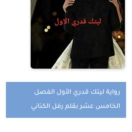
رواية ليتك قدري الأول الفصل
الخامس عشر بقلم رفل الكناني