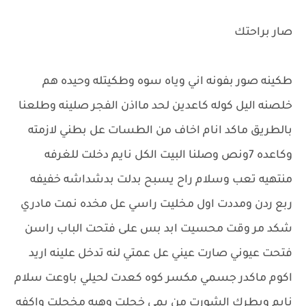
صار براحتك
طكينه صور بفونه اني وياه سوه وطكيتله وحيده هم
خلصنه اليل كوله كاعدين لحد مااذن الفجر صلينه وطلعنا
بالطريق ماكد انام اخاف من الطسات عل بطني لازمته
وكاعده 7ونص وصلنا البيت الكل نايم دخلت للغرفه
منتهيه تعب وسلام راح يسبح بدلت بدشداشه خفيفه
ربع ردن ومددت اول مخليت راسي عل مخده نمت مادري
شكد مر وقت محسيت ابد بس على فتحت الباب راسن
فتحت عيوني صارت عيني عل عمتي لنه تدخل علينه اريد
اكوم ماكدر جسمي مكسر كوه كعدت لحيلي باوعت سلام
نايم وبطرك الشورت من يمي خجلت وهيه مخجلت واكفه