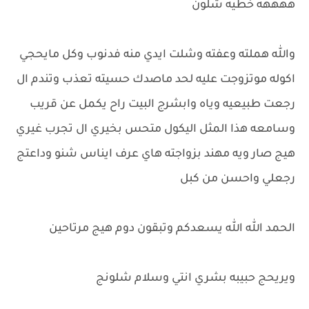
ههههه خطيه شلون
والله هملته وعفته وشلت ايدي منه فدنوب وكل مايحجي
اكوله موتزوجت عليه لحد ماصدك حسيته تعذب وتندم ال
رجعت طبيعيه وياه وابشرج البيت راح يكمل عن قريب
وسامعه هذا المثل اليكول متحس بخيري ال تجرب غيري
هيج صار ويه مهند بزواجته هاي عرف ايناس شنو وداعتج
رجعلي واحسن من كبل
الحمد الله الله يسعدكم وتبقون دوم هيج مرتاحين
ويريحج حبيبه بشري انتي وسلام شلونج