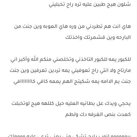
شلون هيج طبين عليه تره راح تخبليني
هاي انت هم تطردني من وره هاي العوبه وين جنت من
البارحه وين قشمرتك واخذتك
للكبور يمه للكبور التاخذني وتخلصني منكم الله وأكبر اني
مارتاح ولا انتي راح تعوفيني يمه تردين تعرفين وين جنت
جنت يم الاامه يمه شكيتج الهم يممه كافي كاااااااافي
يحجي ويدك عل بطانيه العليه حيل كللهه هيج لوتخبلت
كعدت بنص الغرفه دك ولطم