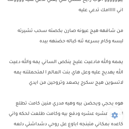
يبوووووو انوب رايح تشكي مني يعني تدعي عليه وووولك
اني ااااامك تدعي عليه
من شافهه هيج عيونه صارن بكصته سحب تشيرته
لبسه وكام بسرعه ثنه كباله حضنهه بيده
يممه والله مادعيت عليج ينكص الساني يمه والله دعيت
الله يهديج عليه وعل هاي بنت العالم ا لمتحملتنه يمه
لاتسوين هيج سكرج يصعد وتروحين من ايدي
هوه يحجي ويحضن بيه وهيه مدري منين كامت تطلع
الدموع عشره عشره ودفع بيه وكامت طلعت لحكه واني
كاعده بمكاني متبنجه اباوع عل روحي دشداشتي دلعه