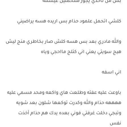
بس من تاخذي يجوز متتحملين عيشتنه
كلشي اتحمل علمود حذام بس اريده هسه يراضيني
والله مادري بعد بس هسه كلش صار بخاطري منج ليش
هيج سويتي يعني اني كتلج مااحجي وياه
اني اسفه
باوعت عليه عفته وطلعت هاي واكعه ومحد مسمي عليه
ههههه حذام والله وكدرت توكعها شلون بعد شويه
وتبجي دخلت غرفتي فوني بعده يدك هم حذام أخذت
نفس