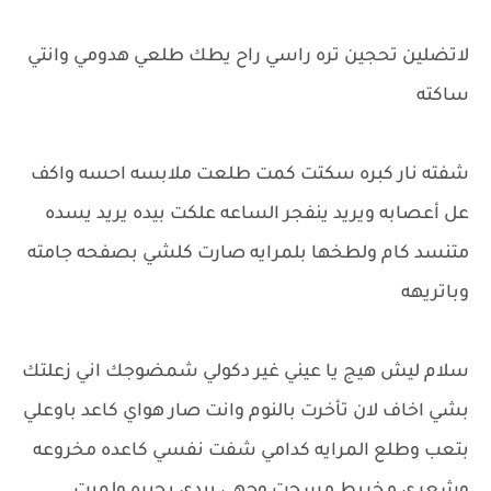
لاتضلين تحجين تره راسي راح يطك طلعي هدومي وانتي
ساكته
شفته نار كبره سكتت كمت طلعت ملابسه احسه واكف
عل أعصابه ويريد ينفجر الساعه علكت بيده يريد يسده
متنسد كام ولطخها بلمرايه صارت كلشي بصفحه جامته
وباتريهه
سلام ليش هيج يا عيني غير دكولي شمضوجك اني زعلتك
بشي اخاف لان تأخرت بالنوم وانت صار هواي كاعد باوعلي
بتعب وطلع المرايه كدامي شفت نفسي كاعده مخروعه