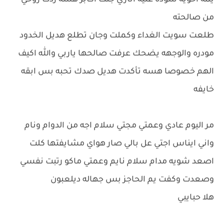
يمه اخويه سوده عليه اثاري جنت اكابر هسه ردت روحي
من صالحته
طلعت سويت الغداء وكملت وجان تطلع هديل الخدود
مودره والوجهه يضحك عرفت صالحها ياربي والله اكيف
الهم خصوصا هسه تأكدت هديل صدك تحبه بس ابقه
خايفه
مر اليوم عادي وعمتي مجتي سلام اجه من الدوام ونام
واني ايناس اجتي عل بالي صار هواي مشايفتها كلت
اصعد شويه مدام سلام نايم وعمتي ماكو رتبت نفسي
وصعدت وكفت يم الحاجز بس جهاله ديلعبون
هلا حبايبي